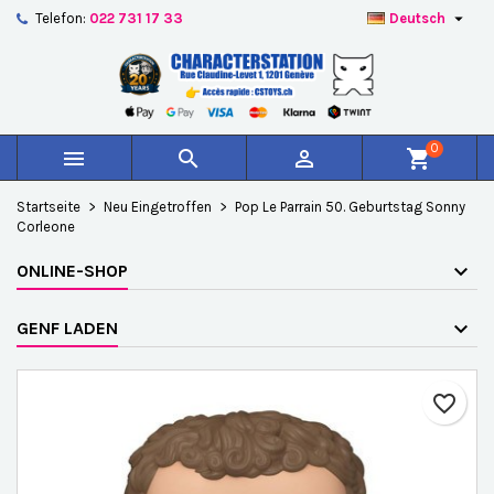

Telefon:
022 731 17 33
Deutsch
×
×
×
Auf meine Wunschliste
Wunschliste erstellen
Anmelden
add_circle_outline
Create new list
Sie müssen angemeldet sein, um Artikel Ihrer
Name der Wunschliste
Wunschliste hinzufügen zu können.
0



shopping_cart
Abbrechen
Anmelden
Startseite
Neu Eingetroffen
Pop Le Parrain 50. Geburtstag Sonny
Abbrechen
Wunschliste erstellen
Corleone
ONLINE-SHOP
GENF LADEN
favorite_border