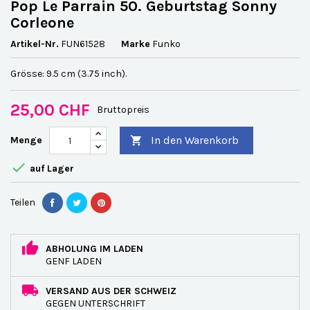
Pop Le Parrain 50. Geburtstag Sonny
Corleone
Artikel-Nr.
FUN61528
Marke
Funko
Grösse: 9.5 cm (3.75 inch).
25,00 CHF
Bruttopreis
In den Warenkorb
Menge


auf Lager
Teilen
ABHOLUNG IM LADEN
GENF LADEN
VERSAND AUS DER SCHWEIZ
GEGEN UNTERSCHRIFT