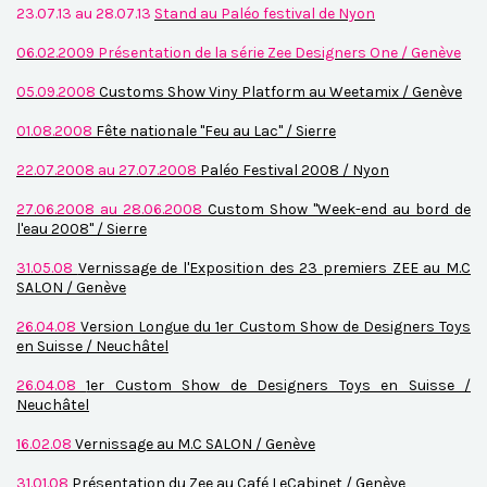
23.07.13 au 28.07.13
Stand au Paléo festival de Nyon
06.02.2009
Présentation de la série Zee Designers One / Genève
05.09.2008
Customs Show Viny Platform au Weetamix / Genève
01.08.2008
Fête nationale "Feu au Lac" / Sierre
22.07.2008 au 27.07.2008
Paléo Festival 2008 / Nyon
27.06.2008 au 28.06.2008
Custom Show "Week-end au bord de
l'eau 2008" / Sierre
31.05.08
Vernissage de l'Exposition des 23 premiers ZEE au M.C
SALON / Genève
26.04.08
Version Longue du 1er Custom Show de Designers Toys
en Suisse / Neuchâtel
26.04.08
1er Custom Show de Designers Toys en Suisse /
Neuchâtel
16.02.08
Vernissage au M.C SALON / Genève
31.01.08
Présentation du Zee au Café LeCabinet / Genève