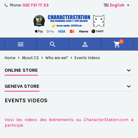

Phone:
022 731 17 33
English
×
×
×
×
Add to wishlist
((modalTitle))
Create wishlist
Sign in
add_circle_outline
Créer une nouvelle liste
((confirmMessage))
You need to be logged in to save products in your
Wishlist name
wishlist.
0



shopping_cart
((cancelText))
((modalDeleteText))
Cancel
Sign in
Home
About CS
Who are we?
Events Videos
Cancel
Create wishlist
ONLINE STORE
GENEVA STORE
EVENTS VIDEOS
Voici les videos des événements ou CharacterStation.com a
participé.