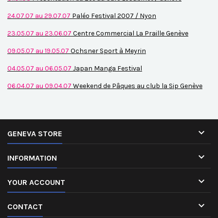
24.07.07 au 29.07.07
Paléo Festival 2007 / Nyon
23.05.07 au 23.06.07
Centre Commercial La Praille Genève
09.05.07 au 19.05.07
Ochsner Sport à Meyrin
04.05.07 au 06.05.07
Japan Manga Festival
06.04.07 au 09.04.07
Weekend de Pâques au club la Sip Genève

GENEVA STORE

INFORMATION

YOUR ACCOUNT

CONTACT