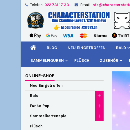
Telefon:
022 731 17 33
Email:
info@characterstat
A
(
W
A
add_circle_outline
((
Si
Na
kö
BLOG
NEU EINGETROFFEN
BALD
SAMMELFIGUREN
PLÜSCH
ZUBEHÖR
ONLINE-SHOP
Neu Eingetroffen
Bald
Funko Pop
Sammelkartenspiel
Plüsch