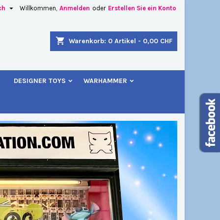

ch
Willkommen,
Anmelden
oder
Erstellen Sie ein Konto
×
×
×
×
shopping_cart
Warenkorb:
0
Artikel - 0,00 CHF
u
DESIGNER TOYS
WARHAMMER
)
n
n