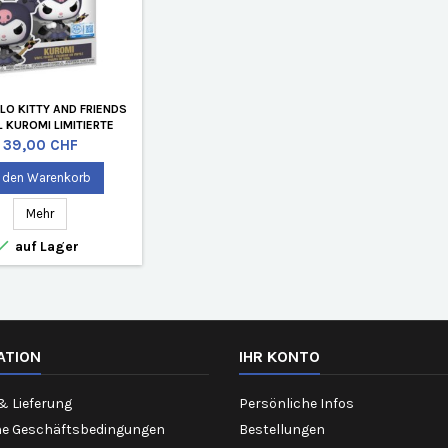
LO KITTY AND FRIENDS
 KUROMI LIMITIERTE
AUFLAGE
Preis
39,00 CHF
n den Warenkorb
Mehr

auf Lager
ATION
IHR KONTO
& Lieferung
Persönliche Infos
ne Geschäftsbedingungen
Bestellungen