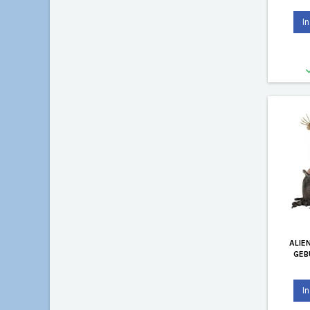
I
ALIE
GEB
I