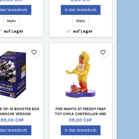
 den Warenkorb
In den Warenkorb
Mehr
Mehr


auf Lager
auf Lager
favorite_border
favorite_border
CE OP-10 BOOSTER BOX
FIVE NIGHTS AT FREDDY FNAF
ANISCHE VERSION
TOY CHICA CONTROLLER UND
HANDYHALTERUNG 'HOLDEM'
Preis
Preis
139,00 CHF
39,00 CHF
 den Warenkorb
In den Warenkorb