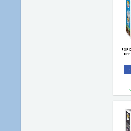
POP 
HED
HEDGEHO
I