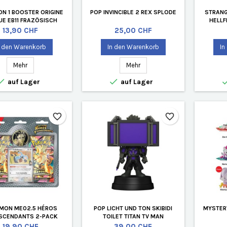
N 1 BOOSTER ORIGINE
POP INVINCIBLE 2 REX SPLODE
STRANG
UE EB11 FRAZÖSISCH
HELLF
Preis
Preis
13,90 CHF
25,00 CHF
n den Warenkorb
In den Warenkorb
In
Mehr
Mehr


auf Lager
auf Lager
favorite_border
favorite_border
MON ME02.5 HÉROS
POP LICHT UND TON SKIBIDI
MYSTER
SCENDANTS 2-PACK
TOILET TITAN TV MAN
STER FRAZÖSISCH
Preis
Preis
19,90 CHF
39,00 CHF