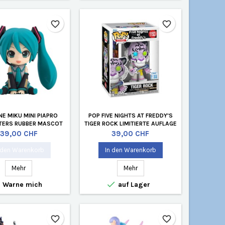
favorite_border
favorite_border
E MIKU MINI PIAPRO
POP FIVE NIGHTS AT FREDDY'S
TERS RUBBER MASCOT
TIGER ROCK LIMITIERTE AUFLAGE
ENDROID PLUS
Preis
Preis
39,00 CHF
39,00 CHF
 den Warenkorb
In den Warenkorb
Mehr
Mehr


Warne mich
auf Lager
favorite_border
favorite_border