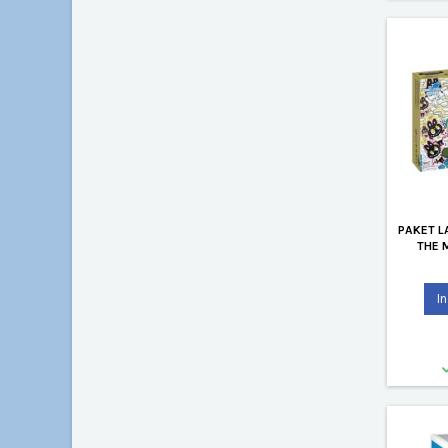
PAKET 
THE 
I