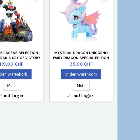
ER SCENE SELECTION
MYSTICAL DRAGON UNICORNO
RAK A CRY OF VICTORY
FAIRY DRAGON SPECIAL EDITION
VON TOKIDOKI
Preis
Preis
119,00 CHF
35,00 CHF
 den Warenkorb
In den Warenkorb
Mehr
Mehr


auf Lager
auf Lager