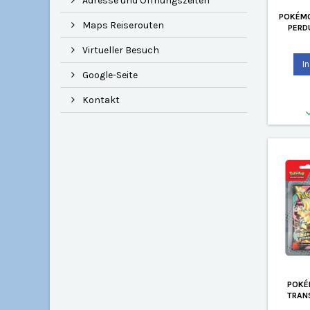
Adresse und Öffnungszeiten
POKÉMO
Maps Reiserouten
PERD
Virtueller Besuch
I
Google-Seite
Kontakt
POKÉ
TRAN
BLI