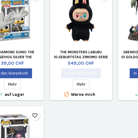
DIAMOND SONIC THE
THE MONSTERS LABUBU
GRENDIZ
GEHOG SILVER THE
10.GEBURTSTAG ZIMOMO SERIE
01 GOLDO
G LIMITIERTE AUFLAGE
Preis
Preis
39,00 CHF
549,00 CHF
n den Warenkorb
In den Warenkorb
In
Mehr
Mehr


auf Lager
Warne mich
favorite_border