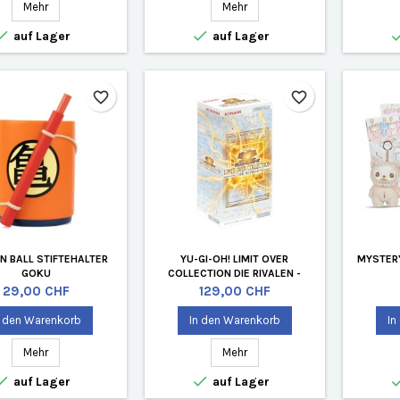
Mehr
Mehr


auf Lager
auf Lager
favorite_border
favorite_border
 BALL STIFTEHALTER
YU-GI-OH! LIMIT OVER
MYSTERY
GOKU
COLLECTION DIE RIVALEN -
JAPANISCHE BOOSTERBOX
Preis
Preis
29,00 CHF
129,00 CHF
n den Warenkorb
In den Warenkorb
In
Mehr
Mehr


auf Lager
auf Lager