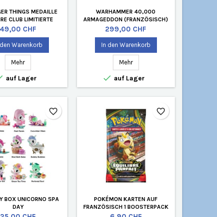
ER THINGS MEDAILLE
WARHAMMER 40,000
IRE CLUB LIMITIERTE
ARMAGEDDON (FRANZÖSISCH)
AUFLAGE
Preis
Preis
49,00 CHF
299,00 CHF
 den Warenkorb
In den Warenkorb
Mehr
Mehr


auf Lager
auf Lager
favorite_border
favorite_border
Y BOX UNICORNO SPA
POKÉMON KARTEN AUF
DAY
FRANZÖSISCH 1 BOOSTERPACK
ME03 PERFECT ORDER
Preis
Preis
25,00 CHF
6,90 CHF