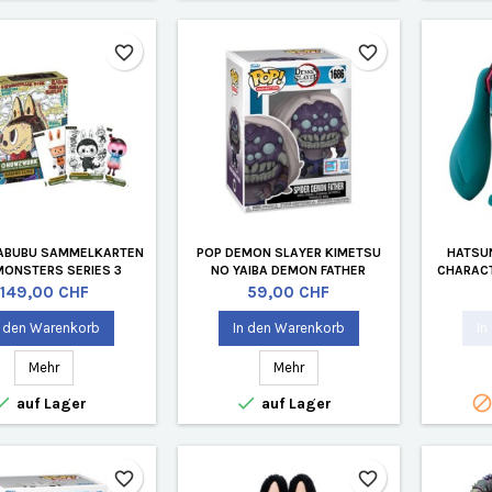
favorite_border
favorite_border
LABUBU SAMMELKARTEN
POP DEMON SLAYER KIMETSU
HATSUN
MONSTERS SERIES 3
NO YAIBA DEMON FATHER
CHARAC
LIMITIERTE AUFLAGE
N
Preis
Preis
149,00 CHF
59,00 CHF
n den Warenkorb
In den Warenkorb
In
Mehr
Mehr


auf Lager
auf Lager
favorite_border
favorite_border