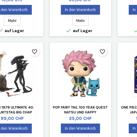
n den Warenkorb
In den Warenkorb
In
Mehr
Mehr


auf Lager
auf Lager
favorite_border
favorite_border
N 1979 ULTIMATE 40.
POP FAIRY TAIL 100 YEAR QUEST
ONE PIE
URTSTAG BIG CHAP
NATSU UND HAPPY
JAP
Preis
Preis
99,00 CHF
25,00 CHF
n den Warenkorb
In den Warenkorb
In