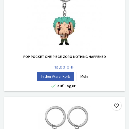
POP POCKET ONE PIECE ZORO NOTHING HAPPENED
Preis
13,00 CHF
In den Warenkorb
Mehr

auf Lager
favorite_border