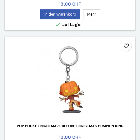
Preis
13,00 CHF
In den Warenkorb
Mehr

auf Lager
favorite_border
POP POCKET NIGHTMARE BEFORE CHRISTMAS PUMPKIN KING
Preis
13,00 CHF