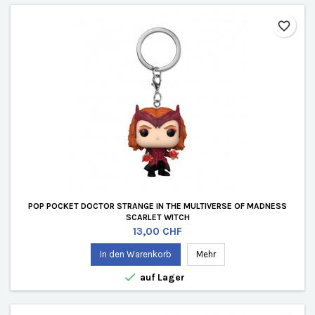
favorite_border
POP POCKET DOCTOR STRANGE IN THE MULTIVERSE OF MADNESS
SCARLET WITCH
Preis
13,00 CHF
In den Warenkorb
Mehr

auf Lager