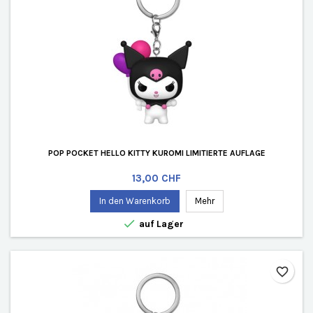
POP POCKET HELLO KITTY KUROMI LIMITIERTE AUFLAGE
Preis
13,00 CHF
In den Warenkorb
Mehr

auf Lager
favorite_border