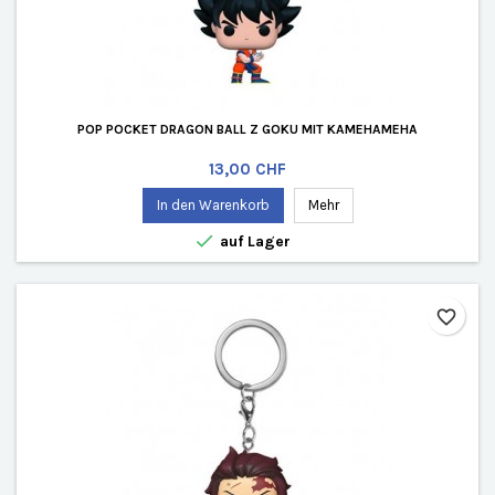
POP POCKET DRAGON BALL Z GOKU MIT KAMEHAMEHA
Preis
13,00 CHF
In den Warenkorb
Mehr

auf Lager
favorite_border