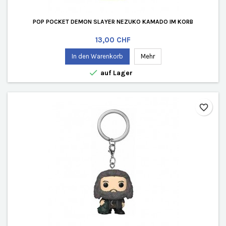
POP POCKET DEMON SLAYER NEZUKO KAMADO IM KORB
Preis
13,00 CHF
In den Warenkorb
Mehr

auf Lager
favorite_border