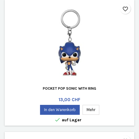
favorite_border
POCKET POP SONIC WITH RING
Preis
13,00 CHF
In den Warenkorb
Mehr

auf Lager