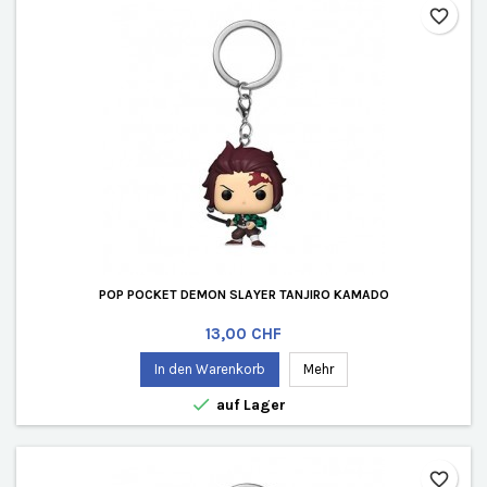
favorite_border
POP POCKET DEMON SLAYER TANJIRO KAMADO
Preis
13,00 CHF
In den Warenkorb
Mehr

auf Lager
favorite_border