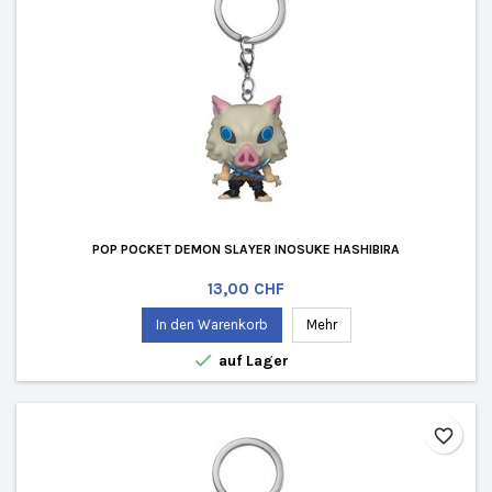
POP POCKET DEMON SLAYER INOSUKE HASHIBIRA
Preis
13,00 CHF
In den Warenkorb
Mehr

auf Lager
favorite_border