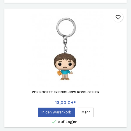
favorite_border
POP POCKET FRIENDS 80'S ROSS GELLER
Preis
13,00 CHF
In den Warenkorb
Mehr

auf Lager