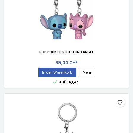
POP POCKET STITCH UND ANGEL
Preis
39,00 CHF
In den Warenkorb
Mehr

auf Lager
favorite_border