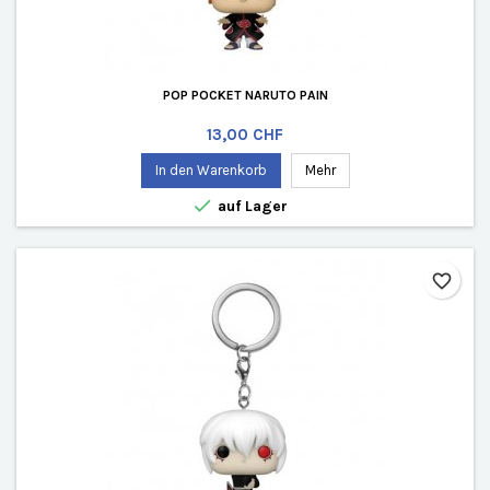
POP POCKET NARUTO PAIN
Preis
13,00 CHF
In den Warenkorb
Mehr

auf Lager
favorite_border