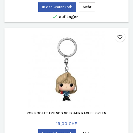
In den Warenkorb
Mehr

auf Lager
favorite_border
POP POCKET FRIENDS 80'S HAIR RACHEL GREEN
Preis
13,00 CHF