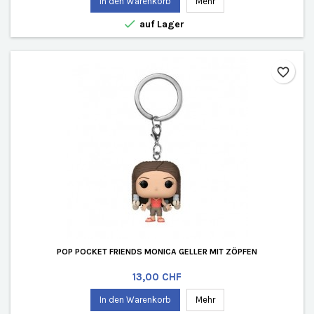
In den Warenkorb
Mehr

auf Lager
favorite_border
POP POCKET FRIENDS MONICA GELLER MIT ZÖPFEN
Preis
13,00 CHF
In den Warenkorb
Mehr