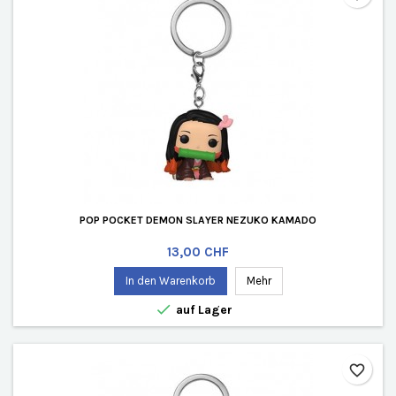
POP POCKET DEMON SLAYER NEZUKO KAMADO
Preis
13,00 CHF
In den Warenkorb
Mehr

auf Lager
favorite_border