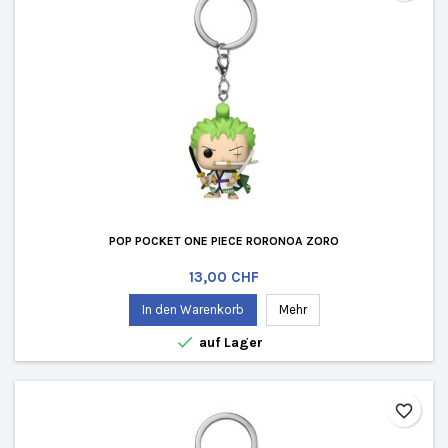
POP POCKET ONE PIECE RORONOA ZORO
Preis
13,00 CHF
In den Warenkorb
Mehr

auf Lager
favorite_border