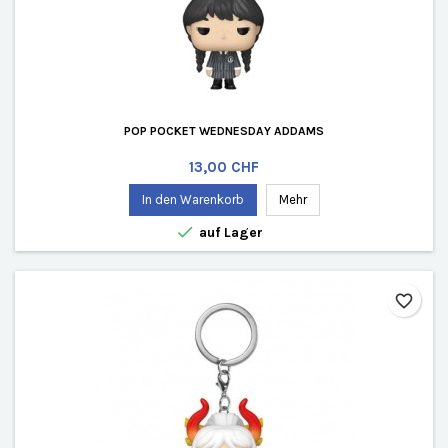
POP POCKET WEDNESDAY ADDAMS
Preis
13,00 CHF
In den Warenkorb
Mehr

auf Lager
favorite_border