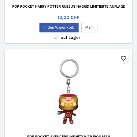
POP POCKET HARRY POTTER RUBEUS HAGRID LIMITIERTE AUFLAGE
Preis
13,00 CHF
In den Warenkorb
Mehr

auf Lager
favorite_border
POP POCKET AVENGERS INFINITY WAR IRON MAN