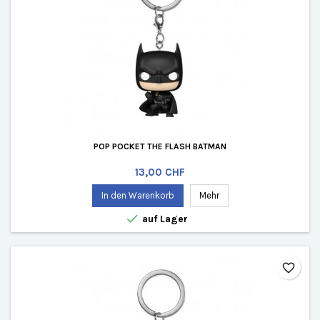
POP POCKET THE FLASH BATMAN
Preis
13,00 CHF
In den Warenkorb
Mehr

auf Lager
favorite_border