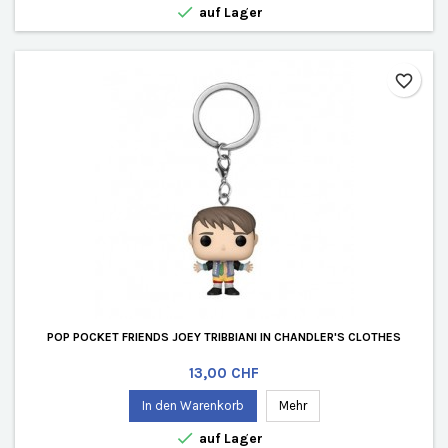

auf Lager
favorite_border
POP POCKET FRIENDS JOEY TRIBBIANI IN CHANDLER'S CLOTHES
Preis
13,00 CHF
In den Warenkorb
Mehr

auf Lager