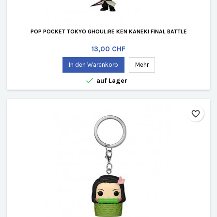
POP POCKET TOKYO GHOUL:RE KEN KANEKI FINAL BATTLE
Preis
13,00 CHF
In den Warenkorb
Mehr

auf Lager
favorite_border