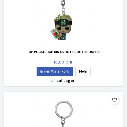
POP POCKET ICH BIN GROOT GROOT IN ONESIE
Preis
13,00 CHF
In den Warenkorb
Mehr

auf Lager
favorite_border