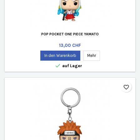
POP POCKET ONE PIECE YAMATO
Preis
13,00 CHF
In den Warenkorb
Mehr

auf Lager
favorite_border