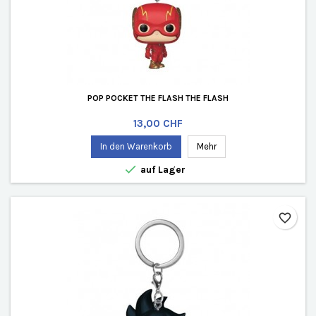
POP POCKET THE FLASH THE FLASH
Preis
13,00 CHF
In den Warenkorb
Mehr

auf Lager
favorite_border