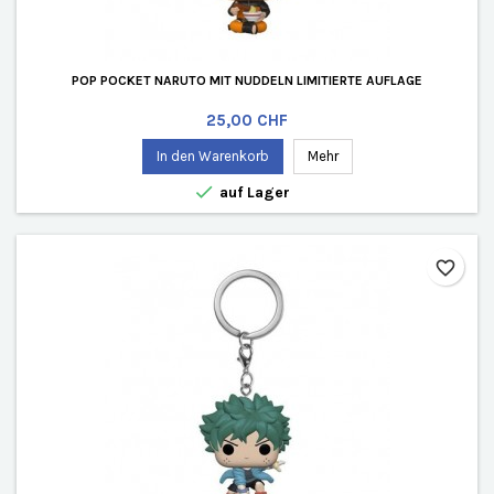
POP POCKET NARUTO MIT NUDDELN LIMITIERTE AUFLAGE
Preis
25,00 CHF
In den Warenkorb
Mehr

auf Lager
favorite_border