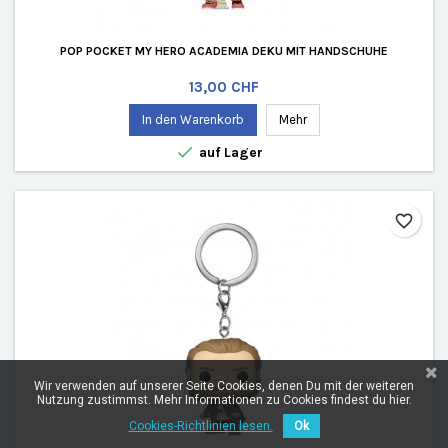
POP POCKET MY HERO ACADEMIA DEKU MIT HANDSCHUHE
Preis
13,00 CHF
In den Warenkorb
Mehr

auf Lager
favorite_border
Wir verwenden auf unserer Seite Cookies, denen Du mit der weiteren
Nutzung zustimmst. Mehr Informationen zu Cookies findest du hier.
Cookies-Richtlinien lesen.
Ok