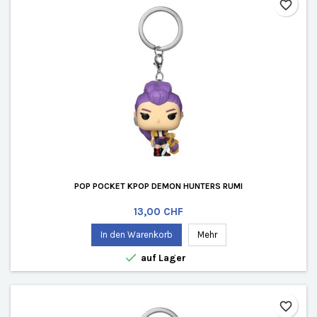
favorite_border
POP POCKET KPOP DEMON HUNTERS RUMI
Preis
13,00 CHF
In den Warenkorb
Mehr

auf Lager
favorite_border