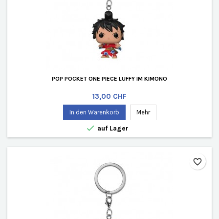
POP POCKET ONE PIECE LUFFY IM KIMONO
Preis
13,00 CHF
In den Warenkorb
Mehr

auf Lager
favorite_border