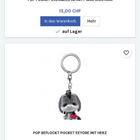
Preis
13,00 CHF
In den Warenkorb
Mehr

auf Lager
favorite_border
POP BEFLOCKT POCKET EEYORE MIT HERZ