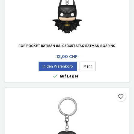
POP POCKET BATMAN 85. GEBURTSTAG BATMAN SOARING
Preis
13,00 CHF
In den Warenkorb
Mehr

auf Lager
favorite_border