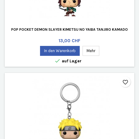
POP POCKET DEMON SLAYER KIMETSU NO YAIBA TANJIRO KAMADO
Preis
13,00 CHF
In den Warenkorb
Mehr

auf Lager
favorite_border