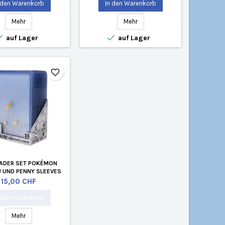
 den Warenkorb
In den Warenkorb
Mehr
Mehr


auf Lager
auf Lager
favorite_border
ADER SET POKÉMON
 UND PENNY SLEEVES
BUNDLE (25)
Preis
15,00 CHF
 den Warenkorb
Mehr