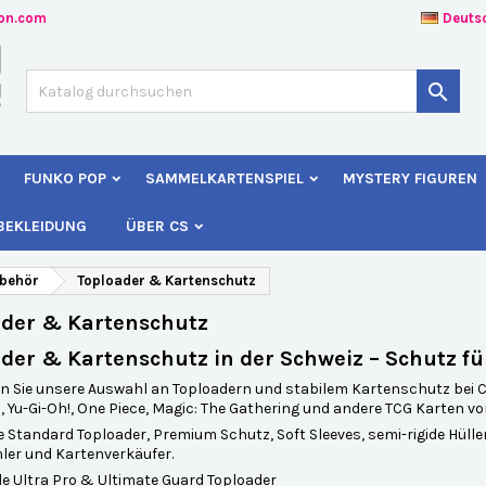
ion.com
Deuts
uf meine Wunschliste
(modalTitle))
unschliste erstellen
nmelden

Create new list
confirmMessage))
e müssen angemeldet sein, um Artikel Ihrer Wunschliste hinzufügen z
me der Wunschliste
nnen.
FUNKO POP
SAMMELKARTENSPIEL
MYSTERY FIGUREN
((cancelText))
((modalDeleteText)
Abbrechen
Anmelde
BEKLEIDUNG
ÜBER CS
Abbrechen
Wunschliste erstelle
ubehör
Toploader & Kartenschutz
ader & Kartenschutz
der & Kartenschutz in der Schweiz – Schutz f
 Sie unsere Auswahl an Toploadern und stabilem Kartenschutz bei Ch
Yu-Gi-Oh!, One Piece, Magic: The Gathering und andere TCG Karten vo
e Standard Toploader, Premium Schutz, Soft Sleeves, semi-rigide Hülle
ler und Kartenverkäufer.
lle Ultra Pro & Ultimate Guard Toploader