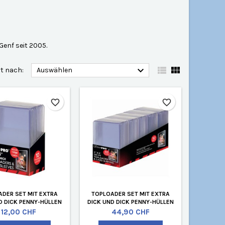
Genf seit 2005.



rt nach:
Auswählen
favorite_border
favorite_border
DER SET MIT EXTRA
TOPLOADER SET MIT EXTRA
D DICK PENNY-HÜLLEN
DICK UND DICK PENNY-HÜLLEN
(10 STÜCK)
(50 STÜCK)
Preis
Preis
12,00 CHF
44,90 CHF