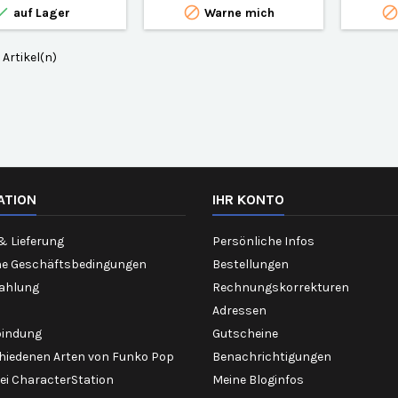


auf Lager
Warne mich
7 Artikel(n)
ATION
IHR KONTO
& Lieferung
Persönliche Infos
ne Geschäftsbedingungen
Bestellungen
Zahlung
Rechnungskorrekturen
Adressen
bindung
Gutscheine
chiedenen Arten von Funko Pop
Benachrichtigungen
ei CharacterStation
Meine Bloginfos