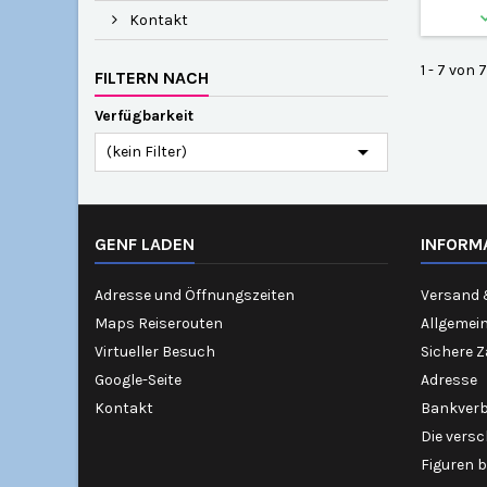
Kontakt
1 - 7 von 
FILTERN NACH
Verfügbarkeit

(kein Filter)
GENF LADEN
INFORM
Adresse und Öffnungszeiten
Versand 
Maps Reiserouten
Allgemei
Virtueller Besuch
Sichere 
Google-Seite
Adresse
Kontakt
Bankver
Die vers
Figuren b