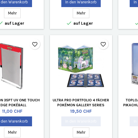
n den Warenkorb
In den Warenkorb
In
Mehr
Mehr


auf Lager
auf Lager
favorite_border
favorite_border
N 35PT UV ONE TOUCH
ULTRA PRO PORTFOLIO 4 FÄCHER
TOPLO
EDGE POKÉBALL
POKÉMON GALLERY SERIES
PIKACHU
ENCHANTED GLADE
Preis
Preis
11,00 CHF
19,50 CHF
n den Warenkorb
In den Warenkorb
In
Mehr
Mehr