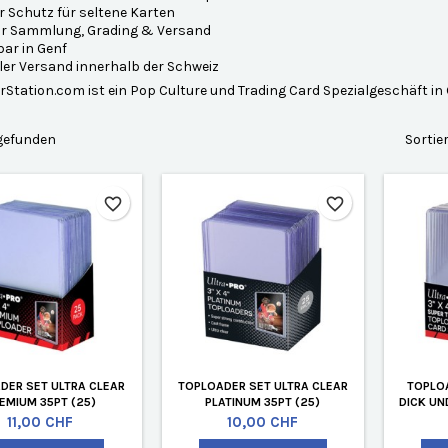
r Schutz für seltene Karten
für Sammlung, Grading & Versand
ar in Genf
ler Versand innerhalb der Schweiz
Station.com ist ein Pop Culture und Trading Card Spezialgeschäft in 
 gefunden
Sortie
favorite_border
favorite_border
DER SET ULTRA CLEAR
TOPLOADER SET ULTRA CLEAR
TOPLOA
EMIUM 35PT (25)
PLATINUM 35PT (25)
DICK UN
Preis
Preis
11,00 CHF
10,00 CHF