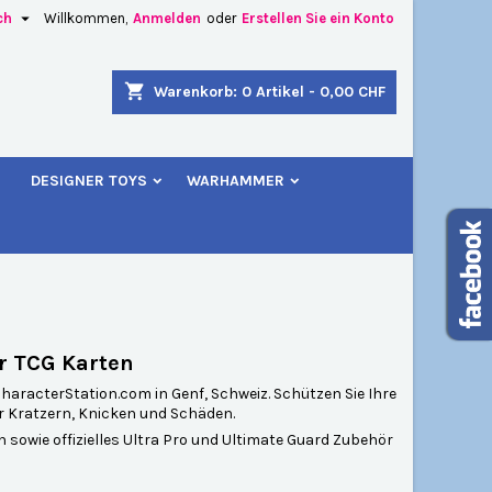

ch
Willkommen,
Anmelden
oder
Erstellen Sie ein Konto
×
×
×
×
shopping_cart
Warenkorb:
0
Artikel - 0,00 CHF
u
DESIGNER TOYS
WARHAMMER
)
n
n
ür TCG Karten
aracterStation.com in Genf, Schweiz. Schützen Sie Ihre
r Kratzern, Knicken und Schäden.
n sowie offizielles Ultra Pro und Ultimate Guard Zubehör