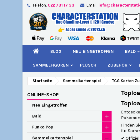
Telefon:
022 731 17 33
Email:
info@characterstat
A
(
W
A
add_circle_outline
((
Si
Na
kö
BLOG
NEU EINGETROFFEN
BALD
SAMMELFIGUREN
PLÜSCH
ZUBEHÖR
Startseite
Sammelkartenspiel
TCG Karten Z
Toplo
ONLINE-SHOP
Toploa
Neu Eingetroffen
Entdecken
Bald
Pokémon, 
Finden Si
Funko Pop
für Samm
Sammelkartenspiel
✔ Offizie