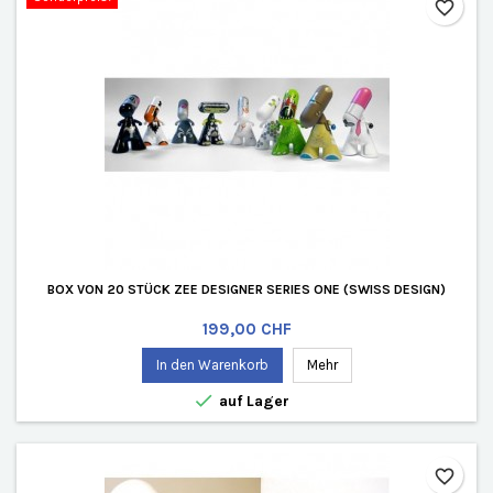
favorite_border
BOX VON 20 STÜCK ZEE DESIGNER SERIES ONE (SWISS DESIGN)
Preis
199,00 CHF
In den Warenkorb
Mehr

auf Lager
favorite_border