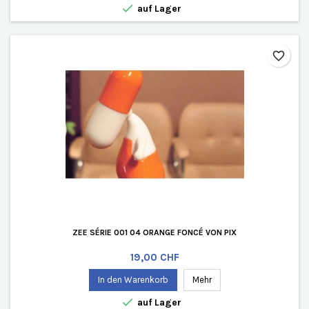

auf Lager
favorite_border
ZEE SÉRIE 001 04 ORANGE FONCÉ VON PIX
Preis
19,00 CHF
In den Warenkorb
Mehr

auf Lager