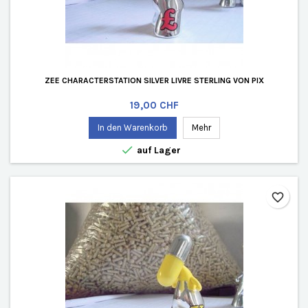
ZEE CHARACTERSTATION SILVER LIVRE STERLING VON PIX
Preis
19,00 CHF
In den Warenkorb
Mehr

auf Lager
favorite_border