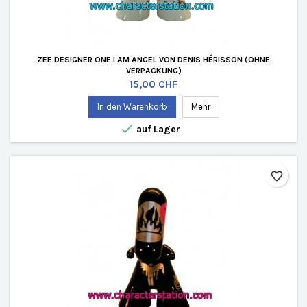
ZEE DESIGNER ONE I AM ANGEL VON DENIS HÉRISSON (OHNE
VERPACKUNG)
Preis
15,00 CHF
In den Warenkorb
Mehr

auf Lager
favorite_border