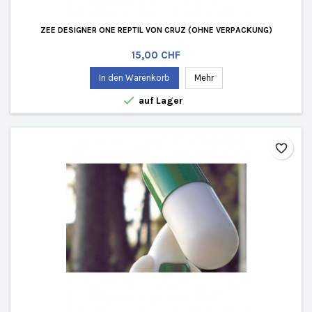
ZEE DESIGNER ONE REPTIL VON CRUZ (OHNE VERPACKUNG)
Preis
15,00 CHF
In den Warenkorb
Mehr

auf Lager
favorite_border