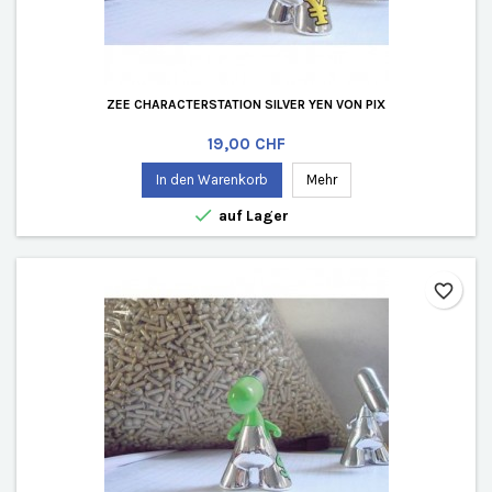
ZEE CHARACTERSTATION SILVER YEN VON PIX
Preis
19,00 CHF
In den Warenkorb
Mehr

auf Lager
favorite_border