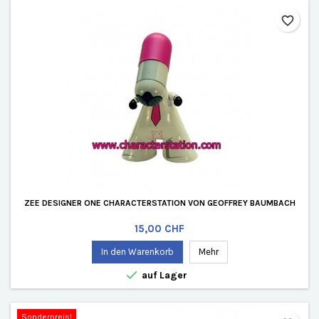
favorite_border
ZEE DESIGNER ONE CHARACTERSTATION VON GEOFFREY BAUMBACH
Preis
15,00 CHF
In den Warenkorb
Mehr

auf Lager
Sonderpreis!