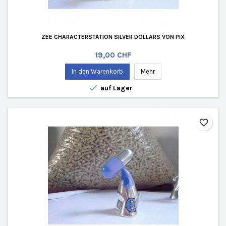
ZEE CHARACTERSTATION SILVER DOLLARS VON PIX
Preis
19,00 CHF
In den Warenkorb
Mehr

auf Lager
favorite_border