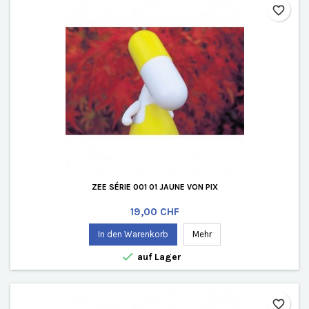
favorite_border
ZEE SÉRIE 001 01 JAUNE VON PIX
Preis
19,00 CHF
In den Warenkorb
Mehr

auf Lager
favorite_border