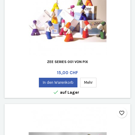
ZEE SERIES 001 VON PIX
Preis
15,00 CHF
In den Warenkorb
Mehr

auf Lager
favorite_border