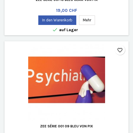
Preis
19,00 CHF
In den Warenkorb
Mehr

auf Lager
favorite_border
ZEE SÉRIE 001 09 BLEU VON PIX