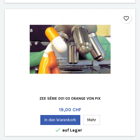
favorite_border
ZEE SÉRIE 001 03 ORANGE VON PIX
Preis
19,00 CHF
In den Warenkorb
Mehr

auf Lager