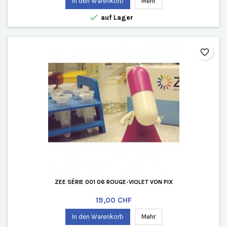
In den Warenkorb
Mehr

auf Lager
favorite_border
ZEE SÉRIE 001 06 ROUGE-VIOLET VON PIX
Preis
19,00 CHF
In den Warenkorb
Mehr