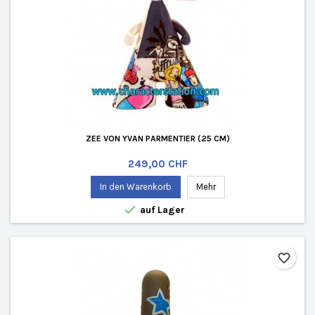
ZEE VON YVAN PARMENTIER (25 CM)
Preis
249,00 CHF
In den Warenkorb
Mehr

auf Lager
favorite_border