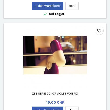
In den Warenkorb
Mehr

auf Lager
favorite_border
ZEE SÉRIE 001 07 VIOLET VON PIX
Preis
19,00 CHF