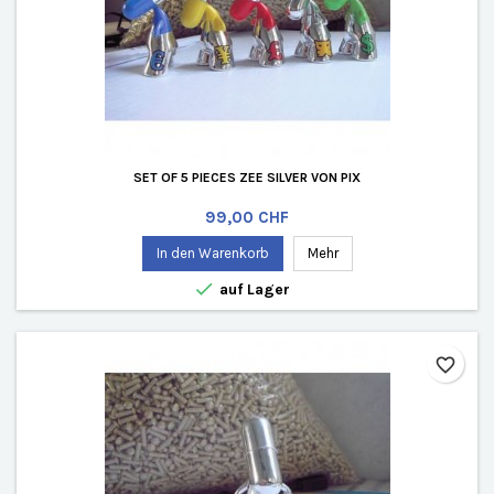
SET OF 5 PIECES ZEE SILVER VON PIX
Preis
99,00 CHF
In den Warenkorb
Mehr

auf Lager
favorite_border