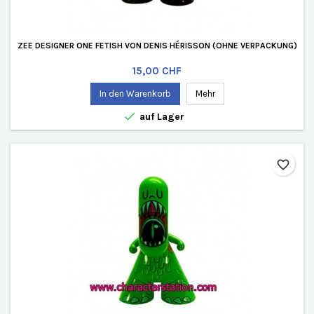
ZEE DESIGNER ONE FETISH VON DENIS HÉRISSON (OHNE VERPACKUNG)
Preis
15,00 CHF
In den Warenkorb
Mehr

auf Lager
favorite_border