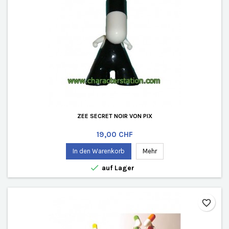
ZEE SECRET NOIR VON PIX
Preis
19,00 CHF
In den Warenkorb
Mehr

auf Lager
favorite_border