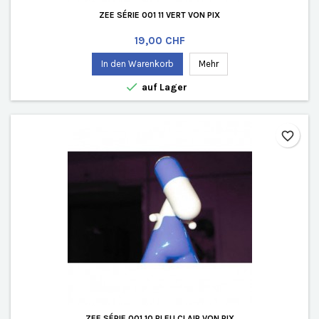
ZEE SÉRIE 001 11 VERT VON PIX
Preis
19,00 CHF
In den Warenkorb
Mehr

auf Lager
favorite_border
ZEE SÉRIE 001 10 BLEU CLAIR VON PIX