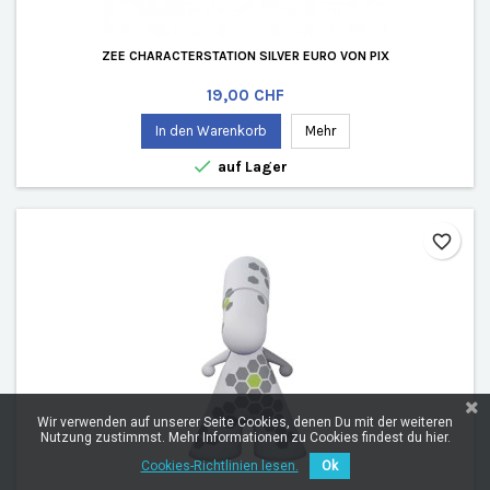
ZEE CHARACTERSTATION SILVER EURO VON PIX
Preis
19,00 CHF
In den Warenkorb
Mehr

auf Lager
favorite_border
Wir verwenden auf unserer Seite Cookies, denen Du mit der weiteren
Nutzung zustimmst. Mehr Informationen zu Cookies findest du hier.
Cookies-Richtlinien lesen.
Ok