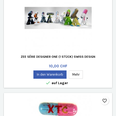
ZEE SÉRIE DESIGNER ONE (1 STÜCK) SWISS DESIGN
Preis
10,00 CHF
In den Warenkorb
Mehr

auf Lager
favorite_border