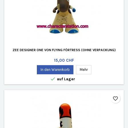
ZEE DESIGNER ONE VON FLYING FÖRTRESS (OHNE VERPACKUNG)
Preis
15,00 CHF
In den Warenkorb
Mehr

auf Lager
favorite_border