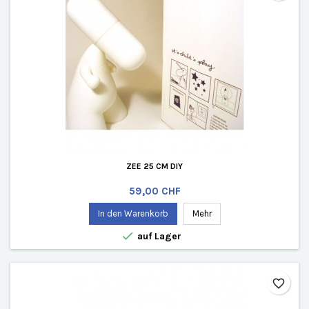
ZEE 25 CM DIY
Preis
59,00 CHF
In den Warenkorb
Mehr

auf Lager
favorite_border