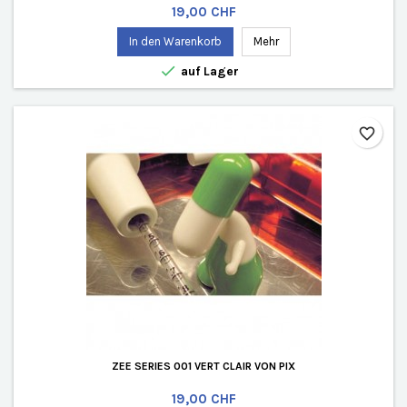
Preis
19,00 CHF
In den Warenkorb
Mehr

auf Lager
favorite_border
ZEE SERIES 001 VERT CLAIR VON PIX
Preis
19,00 CHF