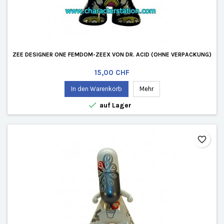
ZEE DESIGNER ONE FEMDOM-ZEEX VON DR. ACID (OHNE VERPACKUNG)
Preis
15,00 CHF
In den Warenkorb
Mehr

auf Lager
favorite_border