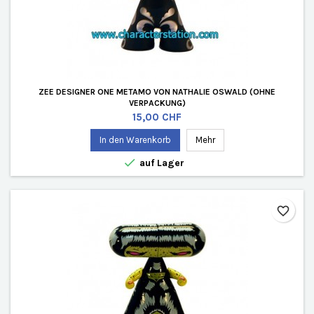
ZEE DESIGNER ONE METAMO VON NATHALIE OSWALD (OHNE
VERPACKUNG)
Preis
15,00 CHF
In den Warenkorb
Mehr

auf Lager
favorite_border