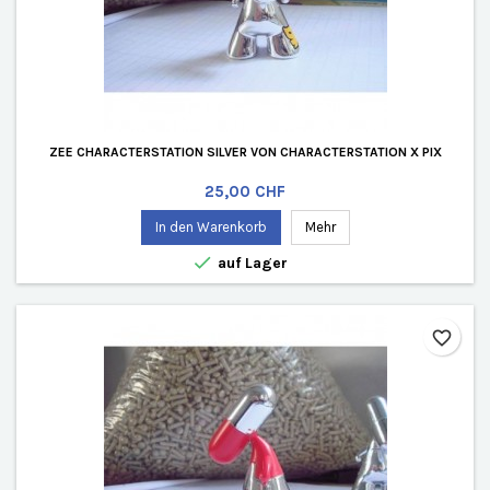
ZEE CHARACTERSTATION SILVER VON CHARACTERSTATION X PIX
Preis
25,00 CHF
In den Warenkorb
Mehr

auf Lager
favorite_border