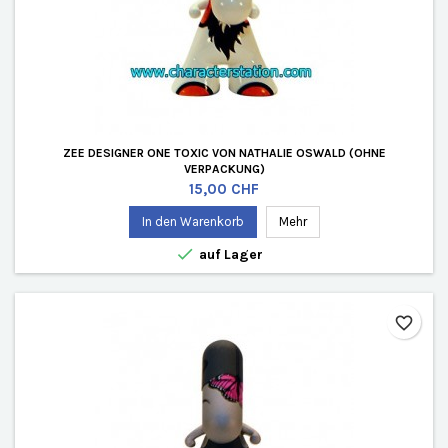
ZEE DESIGNER ONE TOXIC VON NATHALIE OSWALD (OHNE
VERPACKUNG)
Preis
15,00 CHF
In den Warenkorb
Mehr

auf Lager
favorite_border