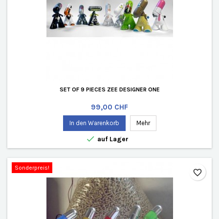
SET OF 9 PIECES ZEE DESIGNER ONE
Preis
99,00 CHF
In den Warenkorb
Mehr

auf Lager
Sonderpreis!
favorite_border