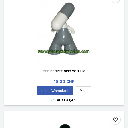
ZEE SECRET GRIS VON PIX
Preis
19,00 CHF
In den Warenkorb
Mehr

auf Lager
favorite_border