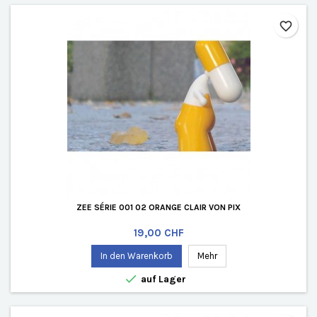
favorite_border
ZEE SÉRIE 001 02 ORANGE CLAIR VON PIX
Preis
19,00 CHF
In den Warenkorb
Mehr

auf Lager