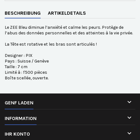
BESCHREIBUNG
ARTIKELDETAILS
Le ZEE Bleu diminue l’anxiété et calme les peurs. Protège de
l’abus des données personnelles et des atteintes à la vie privée.
La Tête est rotative et les bras sont articulés !
Designer : PIX
Pays : Suisse / Genève
Taille : 7 cm
Limité à : 1'500 pièces
Boîte scellée, ouverte.

GENF LADEN

INFORMATION

IHR KONTO