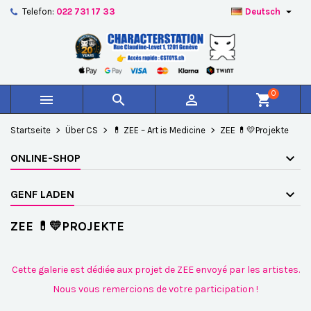

Telefon:
022 731 17 33
Deutsch
×
×
×
×
Auf meine Wunschliste
((modalTitle))
Wunschliste erstellen
Anmelden
add_circle_outline
Create new list
((confirmMessage))
Sie müssen angemeldet sein, um Artikel Ihrer
Name der Wunschliste
Wunschliste hinzufügen zu können.
0



shopping_cart
((cancelText))
((modalDeleteText))
Abbrechen
Anmelden
Startseite
Über CS
💊 ZEE – Art is Medicine
ZEE 💊💛Projekte
Abbrechen
Wunschliste erstellen
ONLINE-SHOP
GENF LADEN
ZEE 💊💛PROJEKTE
Cette galerie est dédiée aux projet de ZEE envoyé par les artistes.
Nous vous remercions de votre participation !