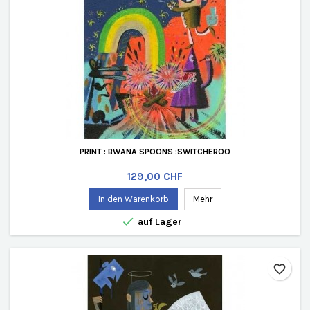
PRINT : BWANA SPOONS :SWITCHEROO
Preis
129,00 CHF
In den Warenkorb
Mehr

auf Lager
favorite_border