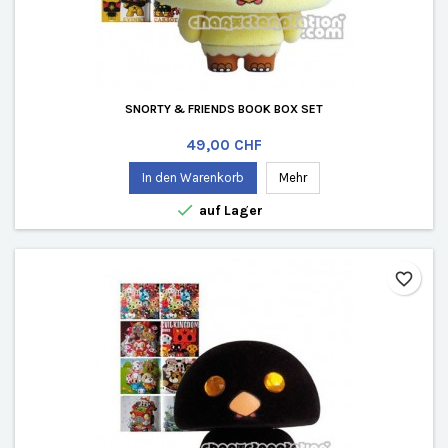
SNORTY & FRIENDS BOOK BOX SET
Preis
49,00 CHF
In den Warenkorb
Mehr

auf Lager
favorite_border