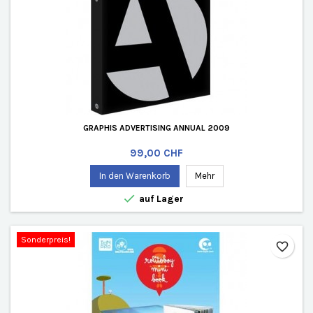
GRAPHIS ADVERTISING ANNUAL 2009
Preis
99,00 CHF
In den Warenkorb
Mehr

auf Lager
Sonderpreis!
favorite_border