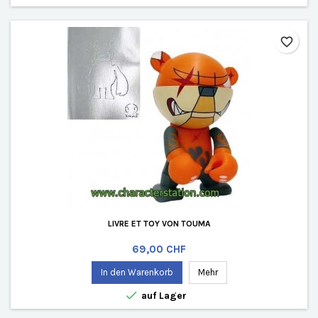
favorite_border
LIVRE ET TOY VON TOUMA
Preis
69,00 CHF
In den Warenkorb
Mehr

auf Lager