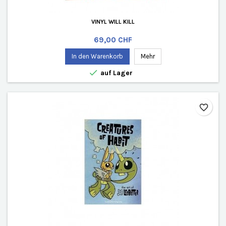
VINYL WILL KILL
Preis
69,00 CHF
In den Warenkorb
Mehr

auf Lager
favorite_border