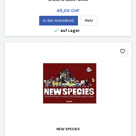
Preis
49,00 CHF
In den Warenkorb
Mehr

auf Lager
favorite_border
NEW SPECIES