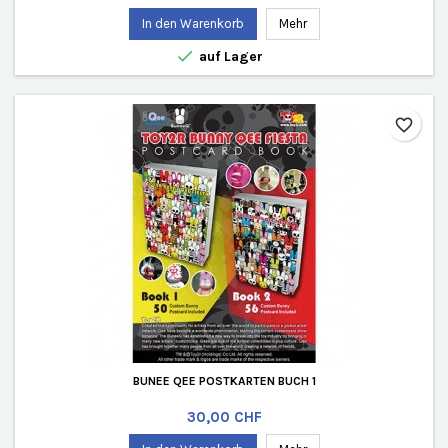
In den Warenkorb
Mehr

auf Lager
favorite_border
BUNEE QEE POSTKARTEN BUCH 1
Preis
30,00 CHF