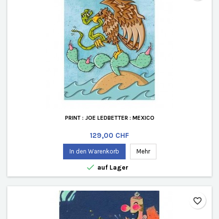
PRINT : JOE LEDBETTER : MEXICO
Preis
129,00 CHF
In den Warenkorb
Mehr

auf Lager
favorite_border