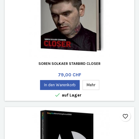
SOREN SOLKAER STARBIRD CLOSER
Preis
79,00 CHF
In den Warenkorb
Mehr

auf Lager
favorite_border