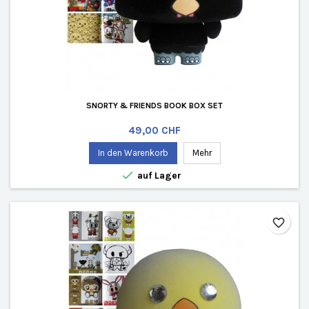
SNORTY & FRIENDS BOOK BOX SET
Preis
49,00 CHF
In den Warenkorb
Mehr

auf Lager
favorite_border