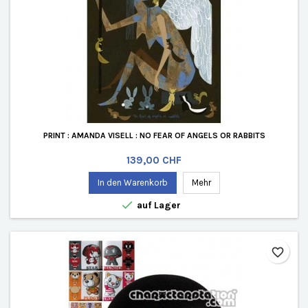
PRINT : AMANDA VISELL : NO FEAR OF ANGELS OR RABBITS
Preis
139,00 CHF
In den Warenkorb
Mehr

auf Lager
favorite_border