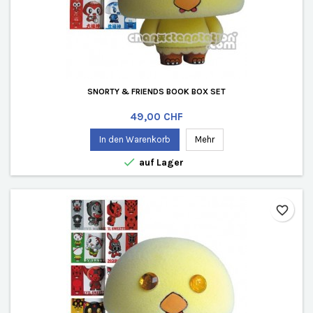
SNORTY & FRIENDS BOOK BOX SET
Preis
49,00 CHF
In den Warenkorb
Mehr

auf Lager
favorite_border