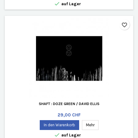

auf Lager
favorite_border
SHAFT : DOZE GREEN / DAVID ELLIS
Preis
29,00 CHF
In den Warenkorb
Mehr

auf Lager