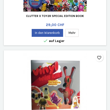
CLUTTER X TOY2R SPECIAL EDITION BOOK
Preis
29,00 CHF
In den Warenkorb
Mehr

auf Lager
favorite_border