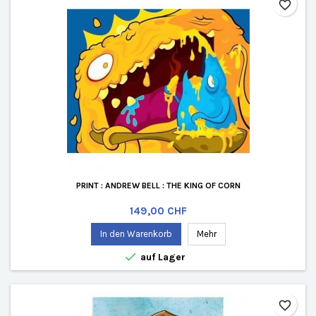
favorite_border
PRINT : ANDREW BELL : THE KING OF CORN
Preis
149,00 CHF
In den Warenkorb
Mehr

auf Lager
favorite_border