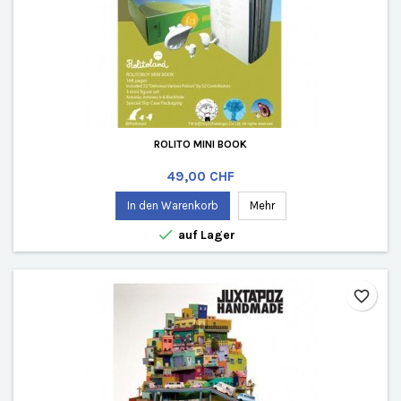
ROLITO MINI BOOK
Preis
49,00 CHF
In den Warenkorb
Mehr

auf Lager
favorite_border