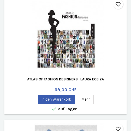
favorite_border
ATLAS OF FASHION DESIGNERS : LAURA ECEIZA
Preis
69,00 CHF
In den Warenkorb
Mehr

auf Lager
favorite_border