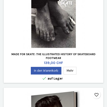
MADE FOR SKATE :THE ILLUSTRATED HISTORY OF SKATEBOARD
FOOTWEAR
Preis
139,00 CHF
In den Warenkorb
Mehr

auf Lager
favorite_border