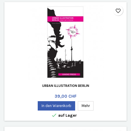
favorite_border
URBAN ILLUSTRATION BERLIN
Preis
39,00 CHF
In den Warenkorb
Mehr

auf Lager