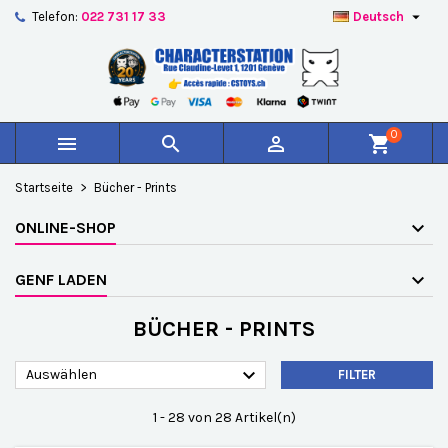

Telefon:
022 731 17 33
Deutsch
×
×
×
×
Auf meine Wunschliste
((modalTitle))
Wunschliste erstellen
Anmelden
add_circle_outline
Create new list
((confirmMessage))
Sie müssen angemeldet sein, um Artikel Ihrer
Name der Wunschliste
Wunschliste hinzufügen zu können.
0



shopping_cart
((cancelText))
((modalDeleteText))
Abbrechen
Anmelden
Startseite
Bücher - Prints
Abbrechen
Wunschliste erstellen
ONLINE-SHOP
GENF LADEN
BÜCHER - PRINTS

Auswählen
FILTER
1 - 28 von 28 Artikel(n)