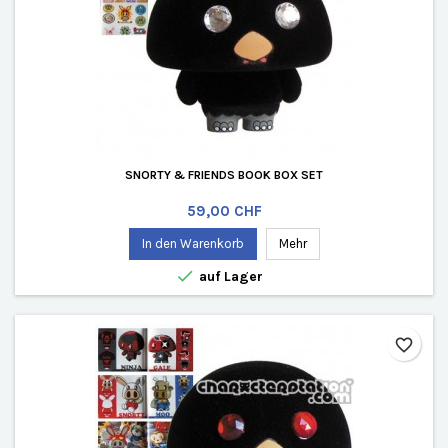
SNORTY & FRIENDS BOOK BOX SET
Preis
59,00 CHF
In den Warenkorb
Mehr

auf Lager
favorite_border