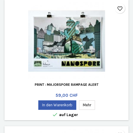
favorite_border
PRINT : MAJORSPORE RAMPAGE ALERT
Preis
59,00 CHF
In den Warenkorb
Mehr

auf Lager