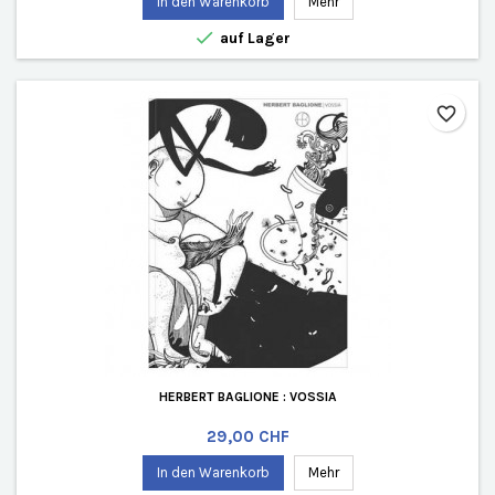
In den Warenkorb
Mehr

auf Lager
favorite_border
HERBERT BAGLIONE : VOSSIA
Preis
29,00 CHF
In den Warenkorb
Mehr