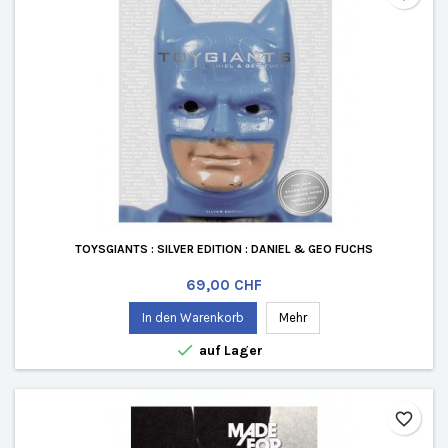
TOYSGIANTS : SILVER EDITION : DANIEL & GEO FUCHS
Preis
69,00 CHF
In den Warenkorb
Mehr

auf Lager
favorite_border