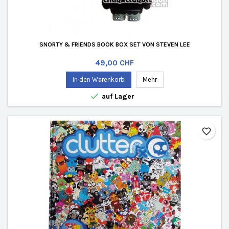
SNORTY & FRIENDS BOOK BOX SET VON STEVEN LEE
Preis
49,00 CHF
In den Warenkorb
Mehr

auf Lager
favorite_border