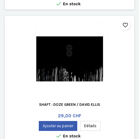

En stock
favorite_border
SHAFT : DOZE GREEN / DAVID ELLIS
Prix
29,00 CHF
Ajouter au panier
Détails

En stock