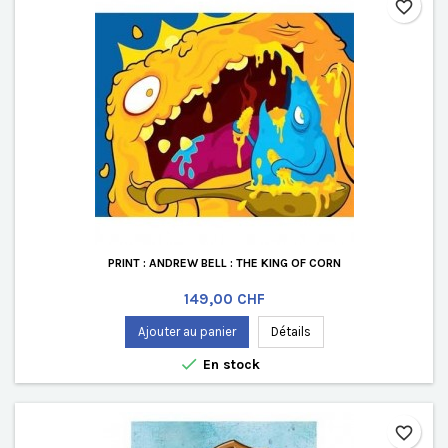
favorite_border
PRINT : ANDREW BELL : THE KING OF CORN
Prix
149,00 CHF
Ajouter au panier
Détails

En stock
favorite_border