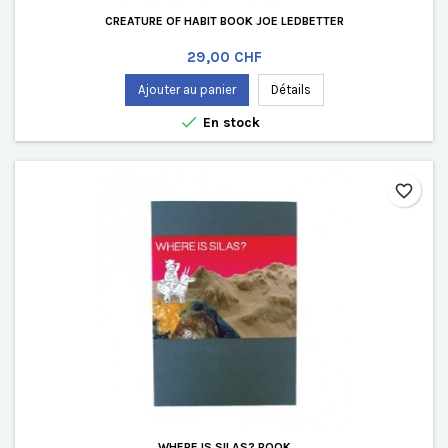
CREATURE OF HABIT BOOK JOE LEDBETTER
Prix
29,00 CHF
Ajouter au panier
Détails

En stock
favorite_border
WHERE IS SILAS? BOOK