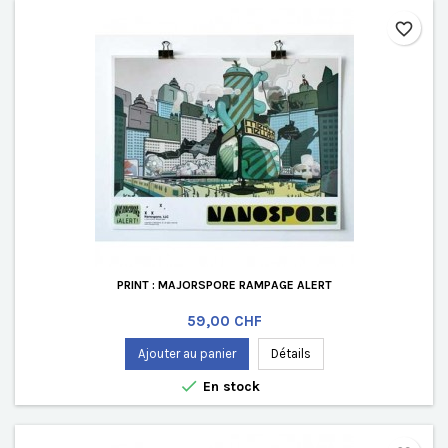
favorite_border
PRINT : MAJORSPORE RAMPAGE ALERT
Prix
59,00 CHF
Ajouter au panier
Détails

En stock