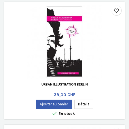
favorite_border
URBAN ILLUSTRATION BERLIN
Prix
39,00 CHF
Ajouter au panier
Détails

En stock