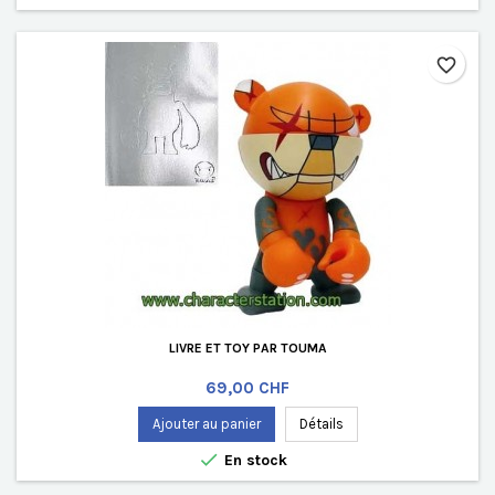
favorite_border
LIVRE ET TOY PAR TOUMA
Prix
69,00 CHF
Ajouter au panier
Détails

En stock