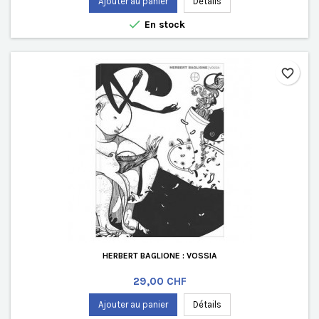
Ajouter au panier
Détails

En stock
favorite_border
HERBERT BAGLIONE : VOSSIA
Prix
29,00 CHF
Ajouter au panier
Détails