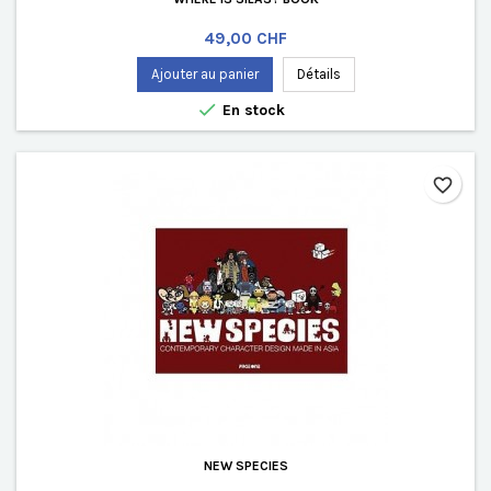
Prix
49,00 CHF
Ajouter au panier
Détails

En stock
favorite_border
NEW SPECIES