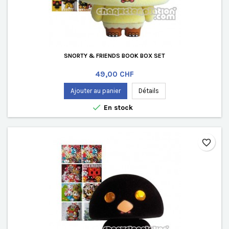
SNORTY & FRIENDS BOOK BOX SET
Prix
49,00 CHF
Ajouter au panier
Détails

En stock
favorite_border