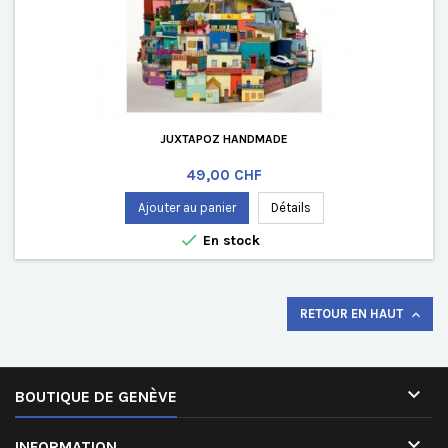
JUXTAPOZ HANDMADE
Prix
49,00 CHF
Ajouter au panier
Détails

En stock
RETOUR EN HAUT


BOUTIQUE DE GENÈVE

INFORMATION