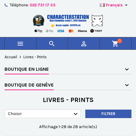

Téléphone:
022 731 17 33
Français
×
×
×
×
Ajouter à ma liste d'envies
((modalTitle))
Créer une liste d'envies
Connexion
add_circle_outline
Créer une nouvelle liste
((confirmMessage))
Vous devez être connecté pour ajouter des produits à
Nom de la liste d'envies
votre liste d'envies.
0



shopping_cart
((cancelText))
((modalDeleteText))
Annuler
Connexion
Accueil
Livres - Prints
Annuler
Créer une liste d'envies
BOUTIQUE EN LIGNE
BOUTIQUE DE GENÈVE
LIVRES - PRINTS

Choisir
FILTRER
Affichage 1-28 de 28 article(s)