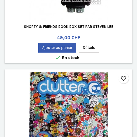
SNORTY & FRIENDS BOOK BOX SET PAR STEVEN LEE
Prix
49,00 CHF
Ajouter au panier
Détails

En stock
favorite_border