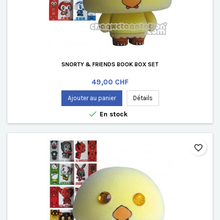
SNORTY & FRIENDS BOOK BOX SET
Prix
49,00 CHF
Ajouter au panier
Détails

En stock
favorite_border