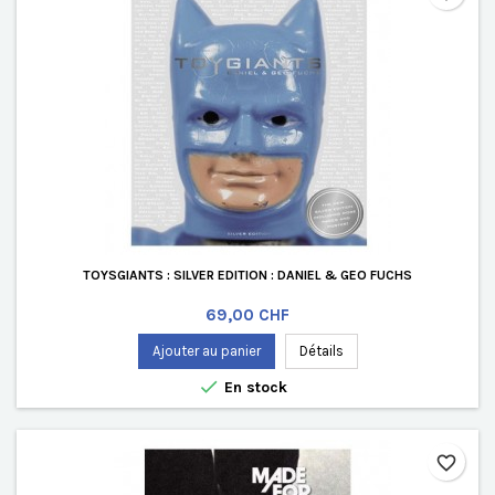
TOYSGIANTS : SILVER EDITION : DANIEL & GEO FUCHS
Prix
69,00 CHF
Ajouter au panier
Détails

En stock
favorite_border