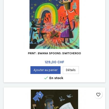
PRINT : BWANA SPOONS :SWITCHEROO
Prix
129,00 CHF
Ajouter au panier
Détails

En stock
favorite_border