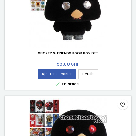
SNORTY & FRIENDS BOOK BOX SET
Prix
59,00 CHF
Ajouter au panier
Détails

En stock
favorite_border