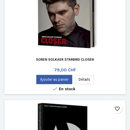
SOREN SOLKAER STARBIRD CLOSER
Prix
79,00 CHF
Ajouter au panier
Détails

En stock
favorite_border