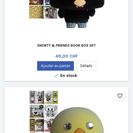
SNORTY & FRIENDS BOOK BOX SET
Prix
49,00 CHF
Ajouter au panier
Détails

En stock
favorite_border