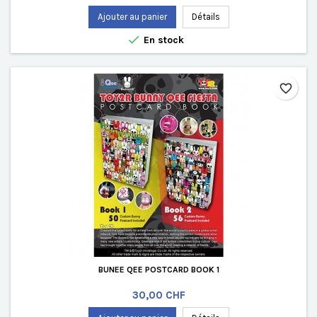
Ajouter au panier
Détails

En stock
favorite_border
BUNEE QEE POSTCARD BOOK 1
Prix
30,00 CHF