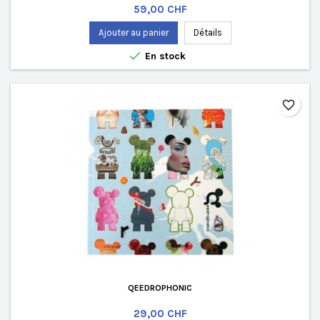
Prix
59,00 CHF
Ajouter au panier
Détails

En stock
favorite_border
QEEDROPHONIC
Prix
29,00 CHF