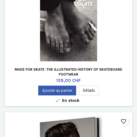
MADE FOR SKATE :THE ILLUSTRATED HISTORY OF SKATEBOARD
FOOTWEAR
Prix
139,00 CHF
Ajouter au panier
Détails

En stock
favorite_border