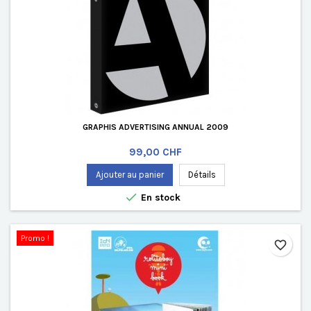
GRAPHIS ADVERTISING ANNUAL 2009
Prix
99,00 CHF
Ajouter au panier
Détails

En stock
Promo !
favorite_border