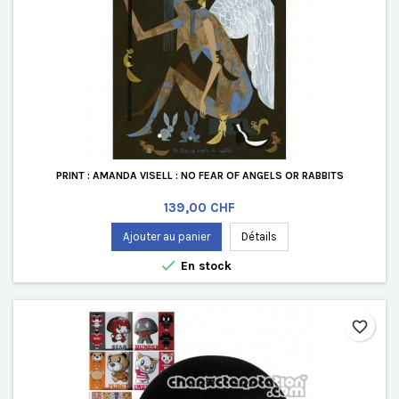
PRINT : AMANDA VISELL : NO FEAR OF ANGELS OR RABBITS
Prix
139,00 CHF
Ajouter au panier
Détails

En stock
favorite_border