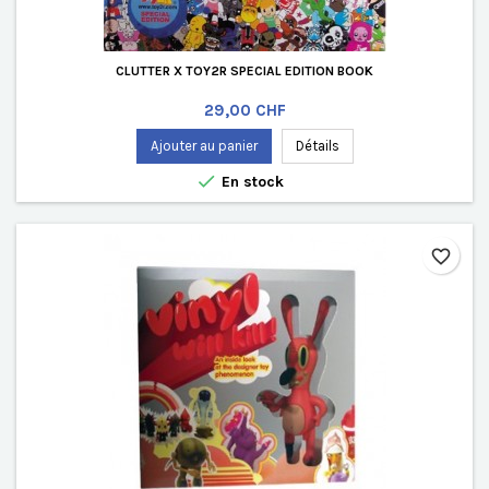
CLUTTER X TOY2R SPECIAL EDITION BOOK
Prix
29,00 CHF
Ajouter au panier
Détails

En stock
favorite_border