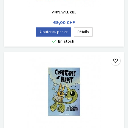
VINYL WILL KILL
Prix
69,00 CHF
Ajouter au panier
Détails

En stock
favorite_border