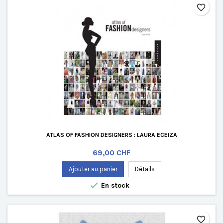
favorite_border
ATLAS OF FASHION DESIGNERS : LAURA ECEIZA
Prix
69,00 CHF
Ajouter au panier
Détails

En stock
favorite_border