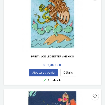
PRINT : JOE LEDBETTER : MEXICO
Prix
129,00 CHF
Ajouter au panier
Détails

En stock
favorite_border