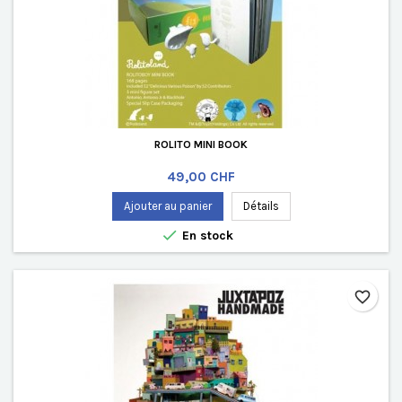
ROLITO MINI BOOK
Prix
49,00 CHF
Ajouter au panier
Détails

En stock
favorite_border