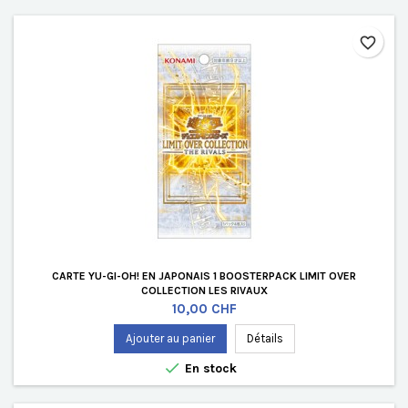
favorite_border
CARTE YU-GI-OH! EN JAPONAIS 1 BOOSTERPACK LIMIT OVER
COLLECTION LES RIVAUX
Prix
10,00 CHF
Ajouter au panier
Détails

En stock