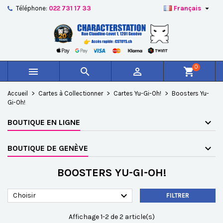

Téléphone:
022 731 17 33
Français
×
×
×
×
Ajouter à ma liste d'envies
((modalTitle))
Créer une liste d'envies
Connexion
add_circle_outline
Créer une nouvelle liste
((confirmMessage))
Vous devez être connecté pour ajouter des produits à
Nom de la liste d'envies
votre liste d'envies.
0



shopping_cart
((cancelText))
((modalDeleteText))
Annuler
Connexion
Accueil
Cartes à Collectionner
Cartes Yu-Gi-Oh!
Boosters Yu-
Annuler
Créer une liste d'envies
Gi-Oh!
BOUTIQUE EN LIGNE
BOUTIQUE DE GENÈVE
BOOSTERS YU-GI-OH!

Choisir
FILTRER
Affichage 1-2 de 2 article(s)