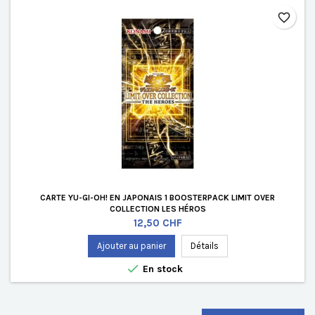
favorite_border
CARTE YU-GI-OH! EN JAPONAIS 1 BOOSTERPACK LIMIT OVER
COLLECTION LES HÉROS
Prix
12,50 CHF
Ajouter au panier
Détails

En stock