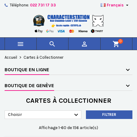

Téléphone:
022 731 17 33
Français
×
×
×
×
Ajouter à ma liste d'envies
((modalTitle))
Créer une liste d'envies
Connexion
add_circle_outline
Créer une nouvelle liste
((confirmMessage))
Vous devez être connecté pour ajouter des produits à
Nom de la liste d'envies
votre liste d'envies.
0



shopping_cart
((cancelText))
((modalDeleteText))
Annuler
Connexion
Accueil
Cartes à Collectionner
Annuler
Créer une liste d'envies
BOUTIQUE EN LIGNE
BOUTIQUE DE GENÈVE
CARTES À COLLECTIONNER

Choisir
FILTRER
Affichage 1-60 de 156 article(s)