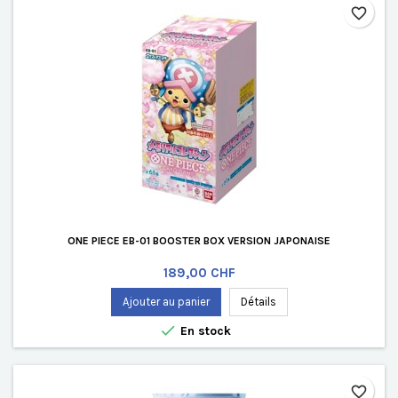
favorite_border
ONE PIECE EB-01 BOOSTER BOX VERSION JAPONAISE
Prix
189,00 CHF
Ajouter au panier
Détails

En stock
favorite_border