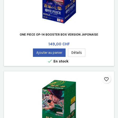
ONE PIECE OP-14 BOOSTER BOX VERSION JAPONAISE
Prix
149,00 CHF
Ajouter au panier
Détails

En stock
favorite_border