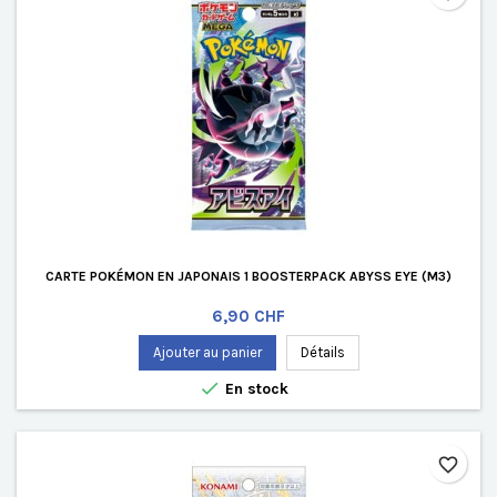
CARTE POKÉMON EN JAPONAIS 1 BOOSTERPACK ABYSS EYE (M3)
Prix
6,90 CHF
Ajouter au panier
Détails

En stock
favorite_border