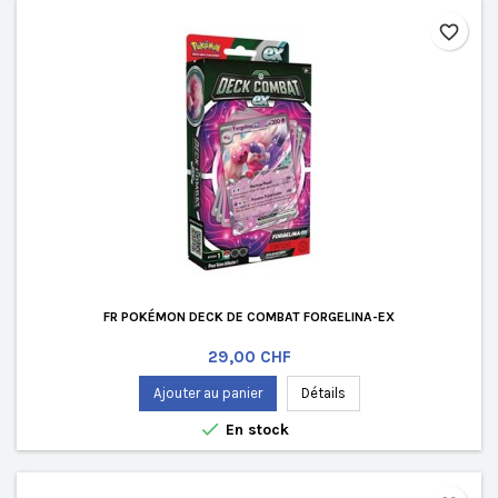
favorite_border
FR POKÉMON DECK DE COMBAT FORGELINA-EX
Prix
29,00 CHF
Ajouter au panier
Détails

En stock