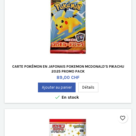
CARTE POKÉMON EN JAPONAIS POKEMON MCDONALD'S PIKACHU
2025 PROMO PACK
Prix
89,00 CHF
Ajouter au panier
Détails

En stock
favorite_border