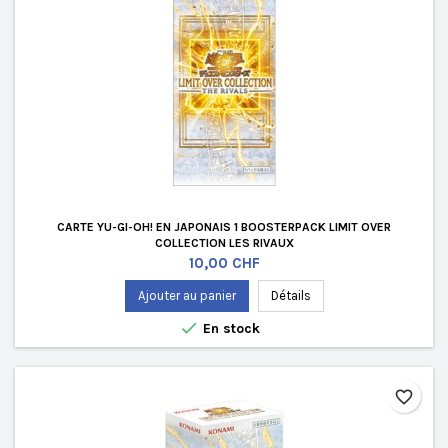
CARTE YU-GI-OH! EN JAPONAIS 1 BOOSTERPACK LIMIT OVER
COLLECTION LES RIVAUX
Prix
10,00 CHF
Ajouter au panier
Détails

En stock
favorite_border