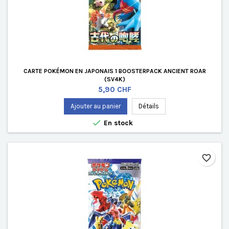
CARTE POKÉMON EN JAPONAIS 1 BOOSTERPACK ANCIENT ROAR
(SV4K)
Prix
5,90 CHF
Ajouter au panier
Détails

En stock
favorite_border