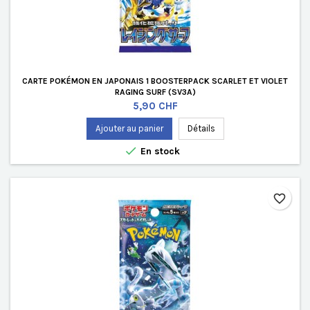
CARTE POKÉMON EN JAPONAIS 1 BOOSTERPACK SCARLET ET VIOLET
RAGING SURF (SV3A)
Prix
5,90 CHF
Ajouter au panier
Détails

En stock
favorite_border