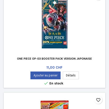
ONE PIECE OP-03 BOOSTER PACK VERSION JAPONAISE
Prix
11,00 CHF
Ajouter au panier
Détails

En stock
favorite_border