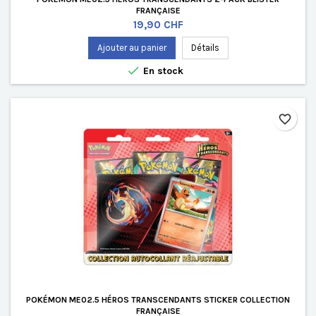
FRANÇAISE
Prix
19,90 CHF
Ajouter au panier
Détails

En stock
favorite_border
POKÉMON ME02.5 HÉROS TRANSCENDANTS STICKER COLLECTION
FRANÇAISE