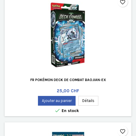
favorite_border
FR POKÉMON DECK DE COMBAT BAOJIAN-EX
Prix
25,00 CHF
Ajouter au panier
Détails

En stock
favorite_border