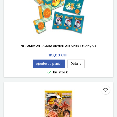
FR POKÉMON PALDEA ADVENTURE CHEST FRANÇAIS
Prix
119,00 CHF
Ajouter au panier
Détails

En stock
favorite_border