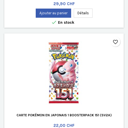
Prix
29,90 CHF
Ajouter au panier
Détails

En stock
favorite_border
CARTE POKÉMON EN JAPONAIS 1 BOOSTERPACK 151 (SV2A)
Prix
22,00 CHF