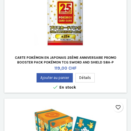
CARTE POKÉMON EN JAPONAIS 25ÈME ANNIVERSAIRE PROMO
BOOSTER PACK POKÉMON TCG SWORD AND SHIELD S8A-P
Prix
119,00 CHF
Ajouter au panier
Détails

En stock
favorite_border