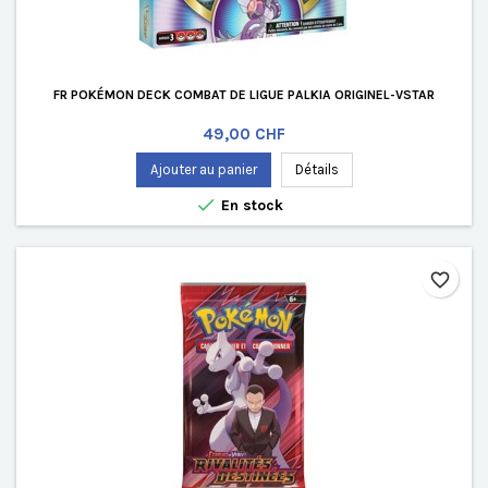
FR POKÉMON DECK COMBAT DE LIGUE PALKIA ORIGINEL-VSTAR
Prix
49,00 CHF
Ajouter au panier
Détails

En stock
favorite_border