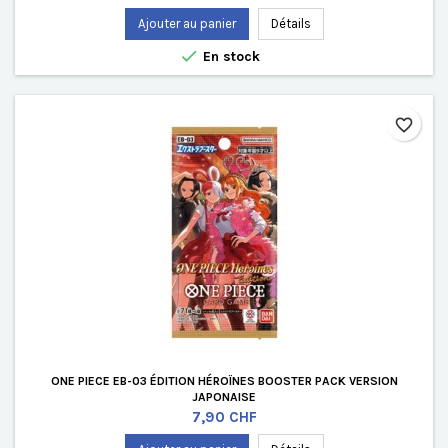
Ajouter au panier
Détails

En stock
favorite_border
ONE PIECE EB-03 ÉDITION HÉROÏNES BOOSTER PACK VERSION
JAPONAISE
Prix
7,90 CHF