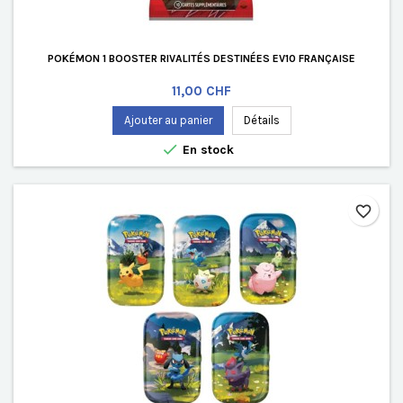
POKÉMON 1 BOOSTER RIVALITÉS DESTINÉES EV10 FRANÇAISE
Prix
11,00 CHF
Ajouter au panier
Détails

En stock
favorite_border