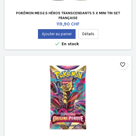
POKÉMON ME02.5 HÉROS TRANSCENDANTS 5 X MINI TIN SET
FRANÇAISE
Prix
119,90 CHF
Ajouter au panier
Détails

En stock
favorite_border