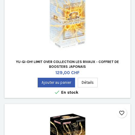
YU-GI-OH! LIMIT OVER COLLECTION LES RIVAUX - COFFRET DE
BOOSTERS JAPONAIS
Prix
129,00 CHF
Ajouter au panier
Détails

En stock
favorite_border