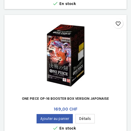

En stock
favorite_border
ONE PIECE OP-16 BOOSTER BOX VERSION JAPONAISE
Prix
169,00 CHF
Ajouter au panier
Détails

En stock