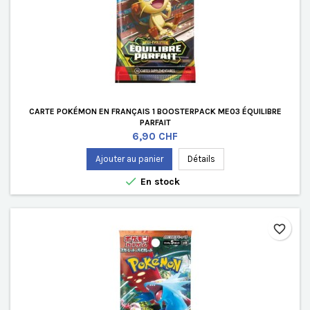
CARTE POKÉMON EN FRANÇAIS 1 BOOSTERPACK ME03 ÉQUILIBRE
PARFAIT
Prix
6,90 CHF
Ajouter au panier
Détails

En stock
favorite_border