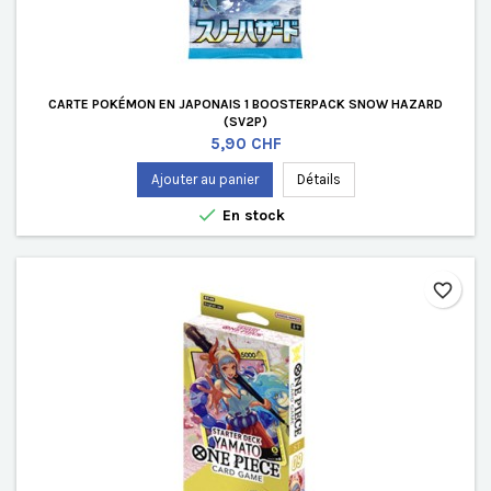
CARTE POKÉMON EN JAPONAIS 1 BOOSTERPACK SNOW HAZARD
(SV2P)
Prix
5,90 CHF
Ajouter au panier
Détails

En stock
favorite_border