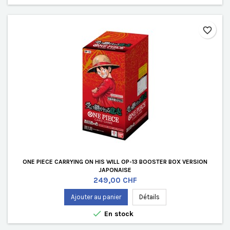
favorite_border
ONE PIECE CARRYING ON HIS WILL OP-13 BOOSTER BOX VERSION
JAPONAISE
Prix
249,00 CHF
Ajouter au panier
Détails

En stock