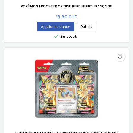
POKÉMON 1 BOOSTER ORIGINE PERDUE EB11 FRANÇAISE
Prix
13,90 CHF
Ajouter au panier
Détails

En stock
favorite_border
POKÉMON ME02.5 HÉROS TRANSCENDANTS 2-PACK BLISTER