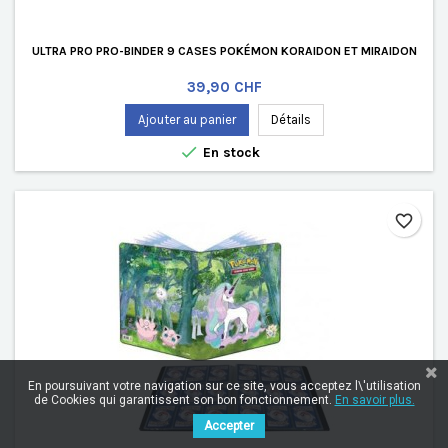
ULTRA PRO PRO-BINDER 9 CASES POKÉMON KORAIDON ET MIRAIDON
Prix
39,90 CHF
Ajouter au panier
Détails

En stock
favorite_border
En poursuivant votre navigation sur ce site, vous acceptez l\'utilisation
de Cookies qui garantissent son bon fonctionnement.
En savoir plus.
Accepter