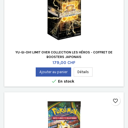
YU-GI-OH! LIMIT OVER COLLECTION LES HÉROS - COFFRET DE
BOOSTERS JAPONAIS
Prix
179,00 CHF
Ajouter au panier
Détails

En stock
favorite_border