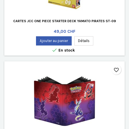
CARTES JCC ONE PIECE STARTER DECK YAMATO PIRATES ST-09
Prix
49,00 CHF
Ajouter au panier
Détails

En stock
favorite_border