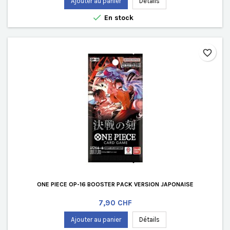
Ajouter au panier
Détails

En stock
favorite_border
ONE PIECE OP-16 BOOSTER PACK VERSION JAPONAISE
Prix
7,90 CHF
Ajouter au panier
Détails