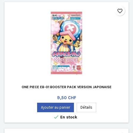
favorite_border
ONE PIECE EB-01 BOOSTER PACK VERSION JAPONAISE
Prix
9,50 CHF
Ajouter au panier
Détails

En stock