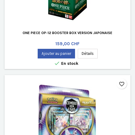
ONE PIECE OP-12 BOOSTER BOX VERSION JAPONAISE
Prix
159,00 CHF
Ajouter au panier
Détails

En stock
favorite_border