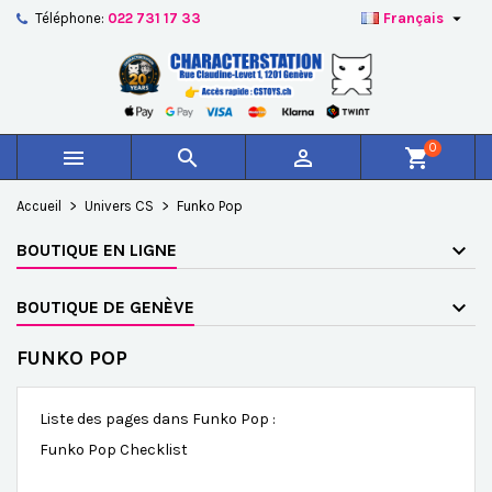

Téléphone:
022 731 17 33
Français
×
×
×
×
Ajouter à ma liste d'envies
((modalTitle))
Créer une liste d'envies
Connexion
add_circle_outline
Créer une nouvelle liste
((confirmMessage))
Vous devez être connecté pour ajouter des produits à
Nom de la liste d'envies
votre liste d'envies.
0



shopping_cart
((cancelText))
((modalDeleteText))
Annuler
Connexion
Accueil
Univers CS
Funko Pop
Annuler
Créer une liste d'envies
BOUTIQUE EN LIGNE
BOUTIQUE DE GENÈVE
FUNKO POP
Liste des pages dans Funko Pop :
Funko Pop Checklist