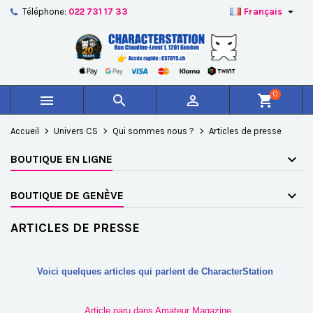

Téléphone:
022 731 17 33
Français
×
×
×
×
Ajouter à ma liste d'envies
((modalTitle))
Créer une liste d'envies
Connexion
add_circle_outline
Créer une nouvelle liste
((confirmMessage))
Vous devez être connecté pour ajouter des produits à
Nom de la liste d'envies
votre liste d'envies.
0



shopping_cart
((cancelText))
((modalDeleteText))
Annuler
Connexion
Accueil
Univers CS
Qui sommes nous ?
Articles de presse
Annuler
Créer une liste d'envies
BOUTIQUE EN LIGNE
BOUTIQUE DE GENÈVE
ARTICLES DE PRESSE
Voici quelques articles qui parlent de CharacterStation
Article paru dans Amateur Magazine