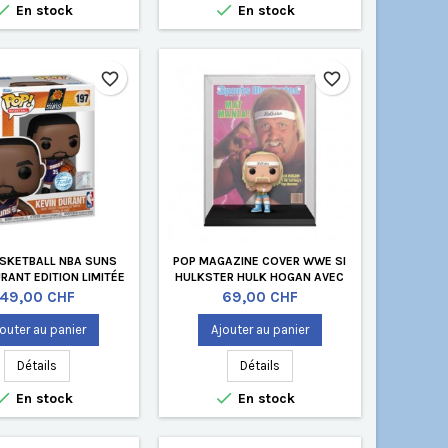


En stock
En stock
favorite_border
favorite_border
SKETBALL NBA SUNS
POP MAGAZINE COVER WWE SI
RANT EDITION LIMITÉE
HULKSTER HULK HOGAN AVEC
BOÎTE DE PROTECTION
Prix
Prix
49,00 CHF
69,00 CHF
ACRYLIQUE
outer au panier
Ajouter au panier
Détails
Détails


En stock
En stock