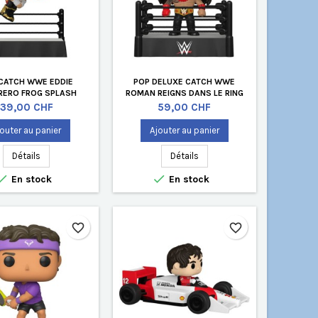
CATCH WWE EDDIE
POP DELUXE CATCH WWE
RERO FROG SPLASH
ROMAN REIGNS DANS LE RING
Prix
Prix
39,00 CHF
59,00 CHF
outer au panier
Ajouter au panier
Détails
Détails


En stock
En stock
favorite_border
favorite_border