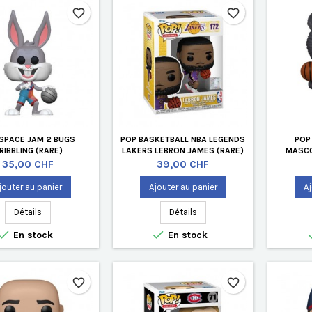
favorite_border
favorite_border
SPACE JAM 2 BUGS
POP BASKETBALL NBA LEGENDS
POP
RIBBLING (RARE)
LAKERS LEBRON JAMES (RARE)
MASCO
Prix
Prix
35,00 CHF
39,00 CHF
jouter au panier
Ajouter au panier
Aj
Détails
Détails


En stock
En stock
favorite_border
favorite_border