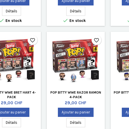
jouter au panier
Ajouter au panier
Aj
Détails
Détails


En stock
En stock
favorite_border
favorite_border
TTY WWE BRET HART 4-
POP BITTY WWE RAZOR RAMON
POP BIT
PACK
4-PACK
Prix
Prix
29,00 CHF
29,00 CHF
jouter au panier
Ajouter au panier
Aj
Détails
Détails