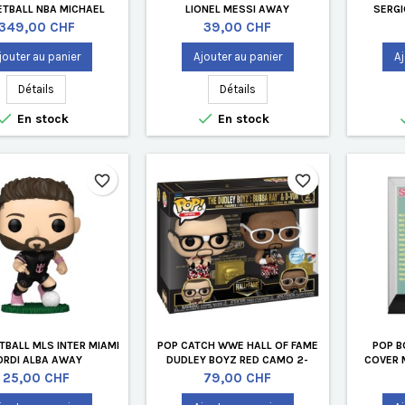
TBALL NBA MICHAEL
LIONEL MESSI AWAY
SERG
CHICAGO BULLS CHASE
Prix
Prix
349,00 CHF
39,00 CHF
EDITION LIMITÉE
jouter au panier
Ajouter au panier
Aj
Détails
Détails


En stock
En stock
favorite_border
favorite_border
TBALL MLS INTER MIAMI
POP CATCH WWE HALL OF FAME
POP B
ORDI ALBA AWAY
DUDLEY BOYZ RED CAMO 2-
COVER 
PACK EDITION LIMITÉE
BOÎ
Prix
Prix
25,00 CHF
79,00 CHF
ACRYLI