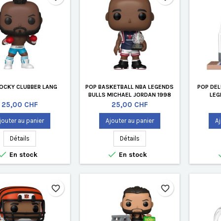
OCKY CLUBBER LANG
POP BASKETBALL NBA LEGENDS
POP DEL
BULLS MICHAEL JORDAN 1998
LEG
ASG MVP
Prix
Prix
25,00 CHF
25,00 CHF
jouter au panier
Ajouter au panier
Aj
Détails
Détails


En stock
En stock
favorite_border
favorite_border