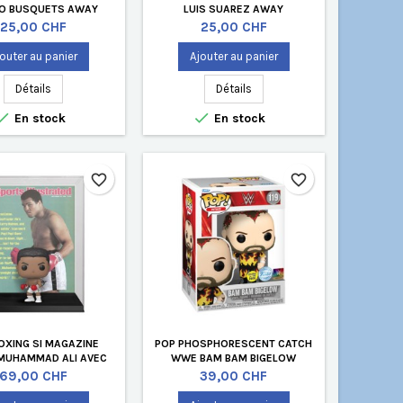
IO BUSQUETS AWAY
LUIS SUAREZ AWAY
Prix
Prix
25,00 CHF
25,00 CHF
outer au panier
Ajouter au panier
Détails
Détails


En stock
En stock
favorite_border
favorite_border
OXING SI MAGAZINE
POP PHOSPHORESCENT CATCH
MUHAMMAD ALI AVEC
WWE BAM BAM BIGELOW
TE DE PROTECTION
EDITION LIMITÉE
Prix
Prix
69,00 CHF
39,00 CHF
QUE EDITION LIMITÉE