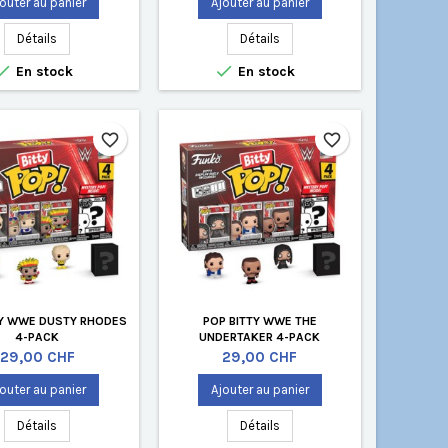
outer au panier
Ajouter au panier
Détails
Détails


En stock
En stock
favorite_border
favorite_border
TY WWE DUSTY RHODES
POP BITTY WWE THE
4-PACK
UNDERTAKER 4-PACK
Prix
Prix
29,00 CHF
29,00 CHF
outer au panier
Ajouter au panier
Détails
Détails