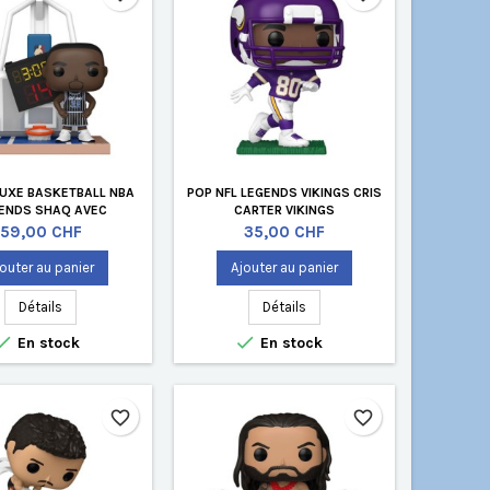
UXE BASKETBALL NBA
POP NFL LEGENDS VIKINGS CRIS
ENDS SHAQ AVEC
CARTER VIKINGS
BACKBOARD
Prix
Prix
59,00 CHF
35,00 CHF
outer au panier
Ajouter au panier
Détails
Détails


En stock
En stock
favorite_border
favorite_border