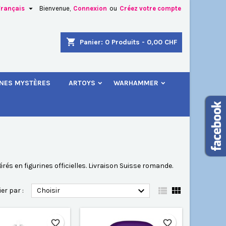

Français
Bienvenue,
Connexion
ou
Créez votre compte
×
×
×
×
shopping_cart
Panier:
0
Produits - 0,00 CHF
.
INES MYSTÈRES
ARTOYS
WARHAMMER
)
n
s
és en figurines officielles. Livraison Suisse romande.



ier par :
Choisir
favorite_border
favorite_border