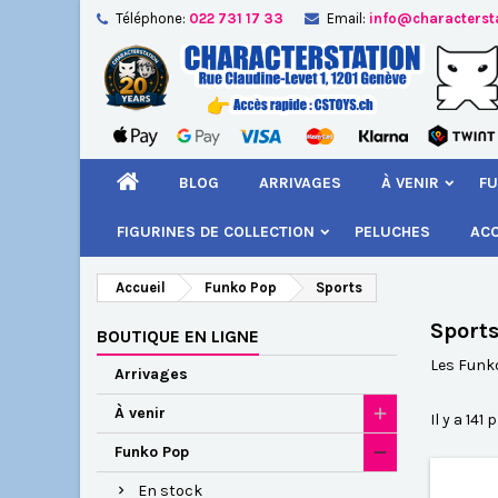
Téléphone:
022 731 17 33
Email:
info@characterst
A
(
Cr
C
add_circle_outline
((
Vou
Nom
BLOG
ARRIVAGES
À VENIR
FU
FIGURINES DE COLLECTION
PELUCHES
AC
Accueil
Funko Pop
Sports
Sport
BOUTIQUE EN LIGNE
Les Funko
Arrivages
À venir
Il y a 141 
Funko Pop
En stock