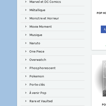
Marvel et DC Comics
Métallique
POP H
Monstre et Horreur
Movie Moment
A
Musique
Naruto
One Piece
Overwatch
Phosphorescent
Pokemon
Porte clés
À venir Pop
Rare et Vaulted
PO