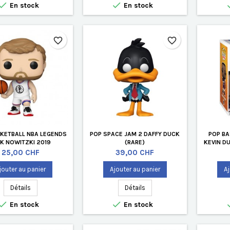


En stock
En stock
favorite_border
favorite_border
KETBALL NBA LEGENDS
POP SPACE JAM 2 DAFFY DUCK
POP BA
RK NOWITZKI 2019
(RARE)
KEVIN DU
Prix
Prix
25,00 CHF
39,00 CHF
jouter au panier
Ajouter au panier
Aj
Détails
Détails


En stock
En stock