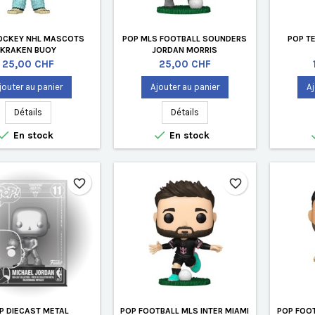
OCKEY NHL MASCOTS
POP MLS FOOTBALL SOUNDERS
POP T
KRAKEN BUOY
JORDAN MORRIS
Prix
Prix
25,00 CHF
25,00 CHF
jouter au panier
Ajouter au panier
Aj
Détails
Détails


En stock
En stock
favorite_border
favorite_border
P DIECAST METAL
POP FOOTBALL MLS INTER MIAMI
POP FOOT