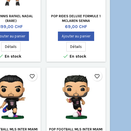
ENNIS RAFAEL NADAL
POP RIDES DELUXE FORMULE 1
(RARE)
MCLAREN SENNA
Prix
Prix
199,00 CHF
69,00 CHF
outer au panier
Ajouter au panier
Détails
Détails


En stock
En stock
favorite_border
favorite_border
BALL MLS INTER MIAMI
POP FOOTBALL MLS INTER MIAMI