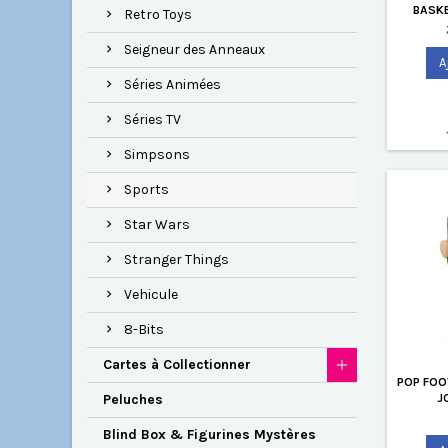
BASKE
Retro Toys
JORDAN 
Seigneur des Anneaux
A
Séries Animées
Séries TV
Simpsons
Sports
Star Wars
Stranger Things
Vehicule
8-Bits
Cartes à Collectionner
POP FOO
J
Peluches
Blind Box & Figurines Mystères