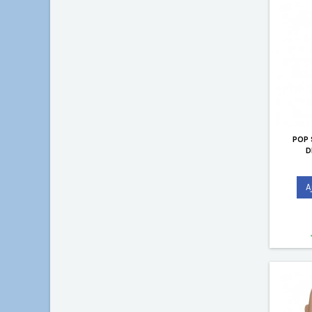
POP 
D
A