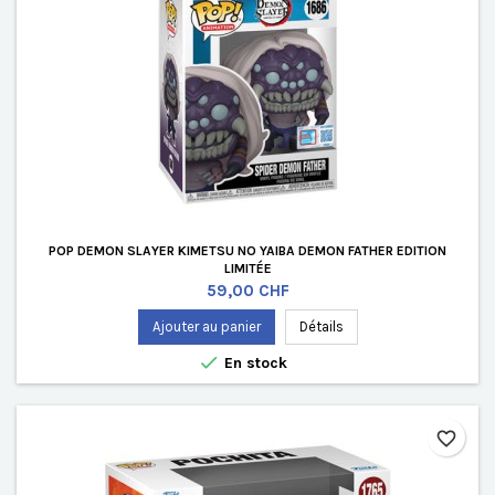
POP DEMON SLAYER KIMETSU NO YAIBA DEMON FATHER EDITION
LIMITÉE
Prix
59,00 CHF
Ajouter au panier
Détails

En stock
favorite_border