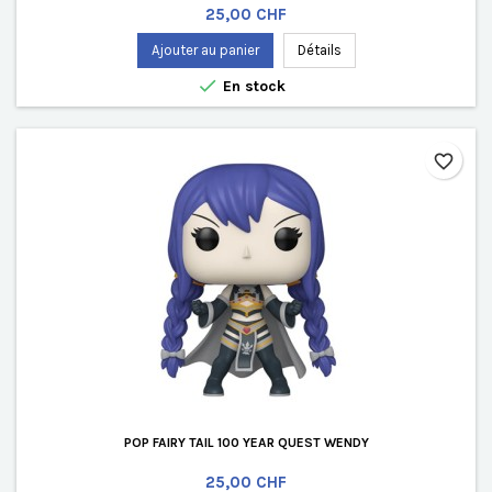
Prix
25,00 CHF
Ajouter au panier
Détails

En stock
favorite_border
POP FAIRY TAIL 100 YEAR QUEST WENDY
Prix
25,00 CHF