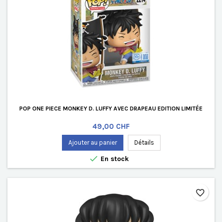
POP ONE PIECE MONKEY D. LUFFY AVEC DRAPEAU EDITION LIMITÉE
Prix
49,00 CHF
Ajouter au panier
Détails

En stock
favorite_border