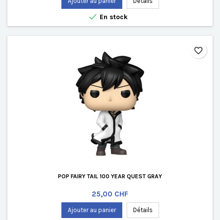
Ajouter au panier
Détails

En stock
favorite_border
POP FAIRY TAIL 100 YEAR QUEST GRAY
Prix
25,00 CHF
Ajouter au panier
Détails