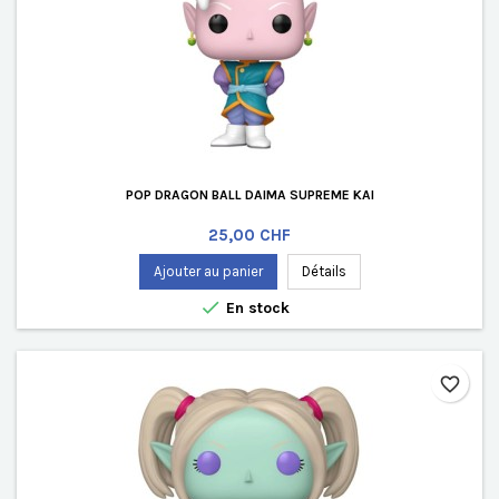
POP DRAGON BALL DAIMA SUPREME KAI
Prix
25,00 CHF
Ajouter au panier
Détails

En stock
favorite_border