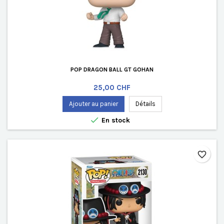
POP DRAGON BALL GT GOHAN
Prix
25,00 CHF
Ajouter au panier
Détails

En stock
favorite_border