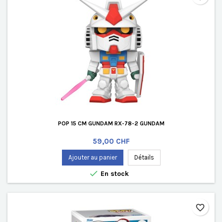
POP 15 CM GUNDAM RX-78-2 GUNDAM
Prix
59,00 CHF
Ajouter au panier
Détails

En stock
favorite_border