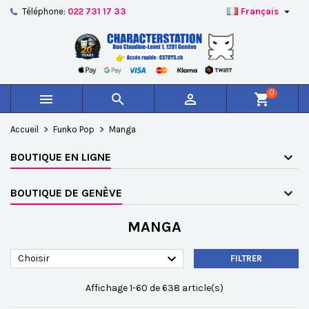

Téléphone:
022 731 17 33
Français
×
×
×
×
Ajouter à ma liste d'envies
((modalTitle))
Créer une liste d'envies
Connexion
add_circle_outline
Créer une nouvelle liste
((confirmMessage))
Vous devez être connecté pour ajouter des produits à
Nom de la liste d'envies
votre liste d'envies.
0



shopping_cart
((cancelText))
((modalDeleteText))
Annuler
Connexion
Accueil
Funko Pop
Manga
Annuler
Créer une liste d'envies
BOUTIQUE EN LIGNE
BOUTIQUE DE GENÈVE
MANGA

Choisir
FILTRER
Affichage 1-60 de 638 article(s)