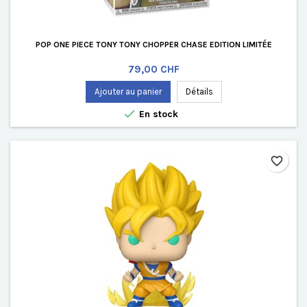
POP ONE PIECE TONY TONY CHOPPER CHASE EDITION LIMITÉE
Prix
79,00 CHF
Ajouter au panier
Détails

En stock
favorite_border