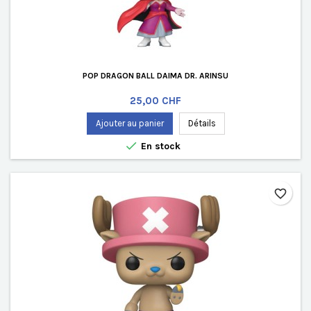
POP DRAGON BALL DAIMA DR. ARINSU
Prix
25,00 CHF
Ajouter au panier
Détails

En stock
favorite_border