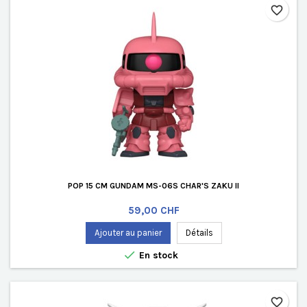
favorite_border
POP 15 CM GUNDAM MS-06S CHAR'S ZAKU II
Prix
59,00 CHF
Ajouter au panier
Détails

En stock
favorite_border