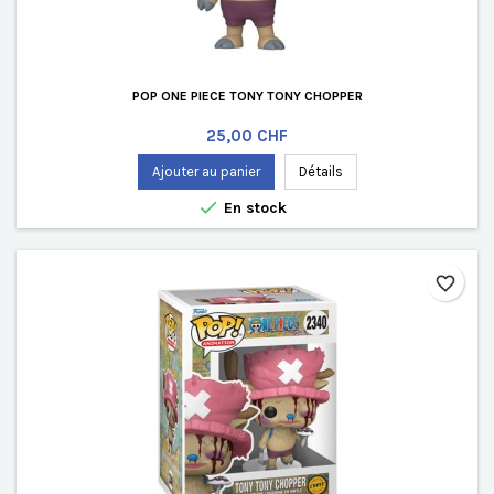
POP ONE PIECE TONY TONY CHOPPER
Prix
25,00 CHF
Ajouter au panier
Détails

En stock
favorite_border