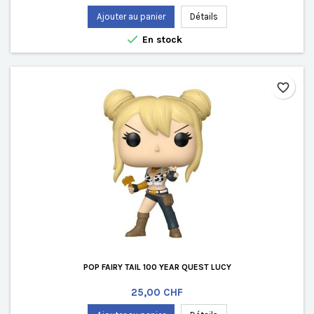
Ajouter au panier
Détails

En stock
favorite_border
POP FAIRY TAIL 100 YEAR QUEST LUCY
Prix
25,00 CHF