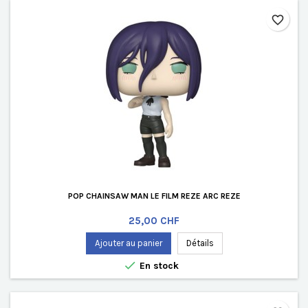
favorite_border
POP CHAINSAW MAN LE FILM REZE ARC REZE
Prix
25,00 CHF
Ajouter au panier
Détails

En stock