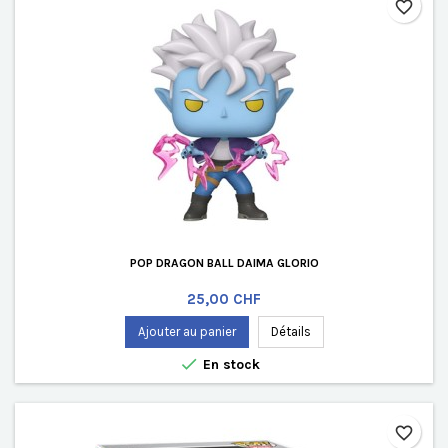
favorite_border
POP DRAGON BALL DAIMA GLORIO
Prix
25,00 CHF
Ajouter au panier
Détails

En stock
favorite_border