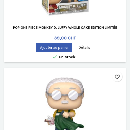
POP ONE PIECE MONKEY D. LUFFY WHOLE CAKE EDITION LIMITÉE
Prix
39,00 CHF
Ajouter au panier
Détails

En stock
favorite_border