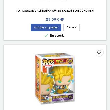
POP DRAGON BALL DAIMA SUPER SAIYAN SON GOKU MINI
Prix
25,00 CHF
Ajouter au panier
Détails

En stock
favorite_border