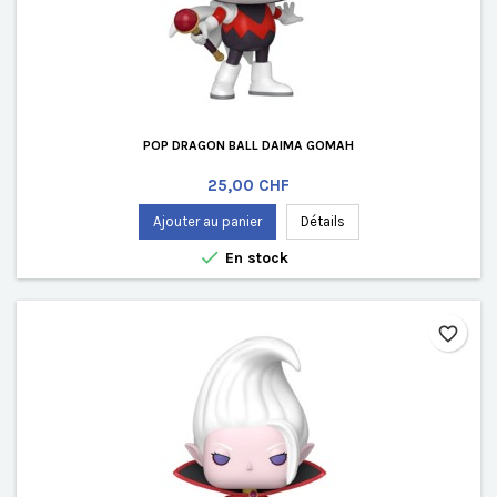
POP DRAGON BALL DAIMA GOMAH
Prix
25,00 CHF
Ajouter au panier
Détails

En stock
favorite_border