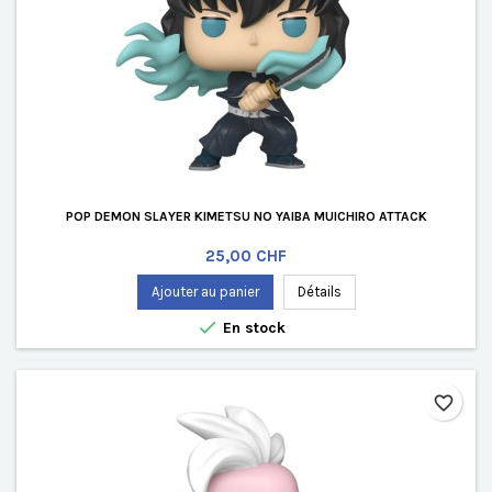
POP DEMON SLAYER KIMETSU NO YAIBA MUICHIRO ATTACK
Prix
25,00 CHF
Ajouter au panier
Détails

En stock
favorite_border