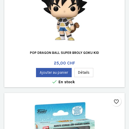
POP DRAGON BALL SUPER BROLY GOKU KID
Prix
25,00 CHF
Ajouter au panier
Détails

En stock
favorite_border