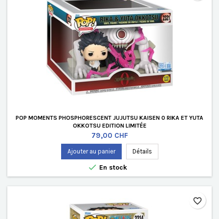
POP MOMENTS PHOSPHORESCENT JUJUTSU KAISEN 0 RIKA ET YUTA
OKKOTSU EDITION LIMITÉE
Prix
79,00 CHF
Ajouter au panier
Détails

En stock
favorite_border