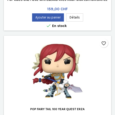
Prix
159,00 CHF
Ajouter au panier
Détails

En stock
favorite_border
POP FAIRY TAIL 100 YEAR QUEST ERZA