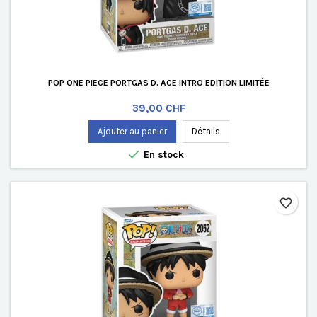
POP ONE PIECE PORTGAS D. ACE INTRO EDITION LIMITÉE
Prix
39,00 CHF
Ajouter au panier
Détails

En stock
favorite_border