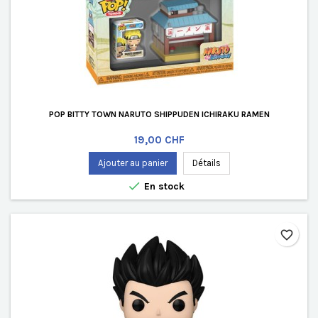
POP BITTY TOWN NARUTO SHIPPUDEN ICHIRAKU RAMEN
Prix
19,00 CHF
Ajouter au panier
Détails

En stock
favorite_border