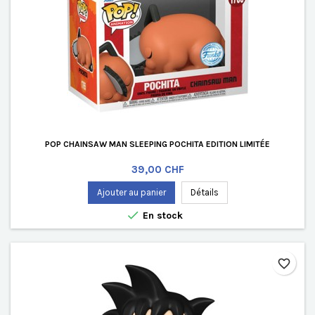
POP CHAINSAW MAN SLEEPING POCHITA EDITION LIMITÉE
Prix
39,00 CHF
Ajouter au panier
Détails

En stock
favorite_border