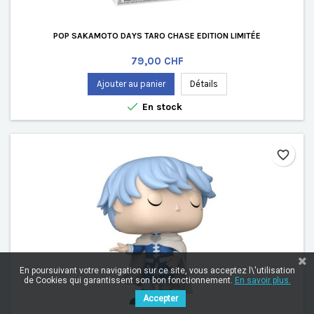
POP SAKAMOTO DAYS TARO CHASE EDITION LIMITÉE
Prix
79,00 CHF
Ajouter au panier
Détails

En stock
favorite_border
En poursuivant votre navigation sur ce site, vous acceptez l\'utilisation
de Cookies qui garantissent son bon fonctionnement.
En savoir plus.
Accepter