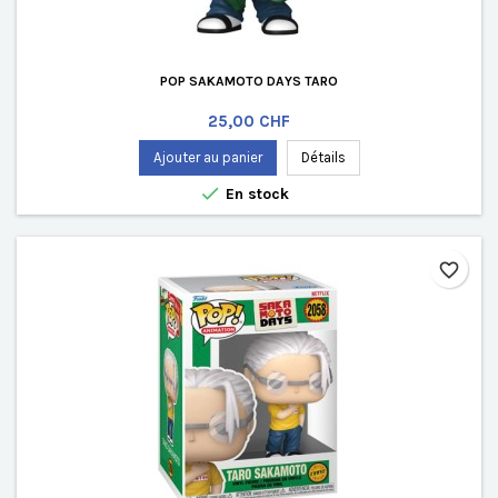
POP SAKAMOTO DAYS TARO
Prix
25,00 CHF
Ajouter au panier
Détails

En stock
favorite_border