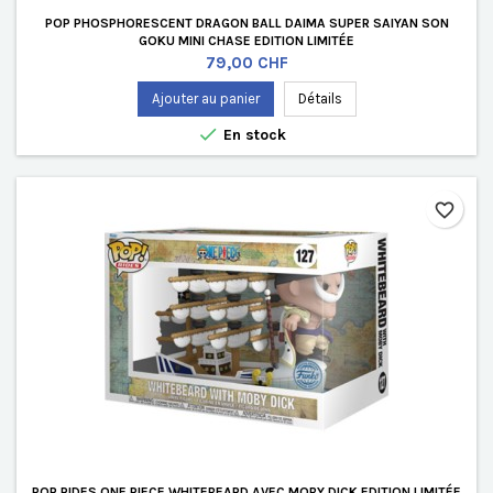
POP PHOSPHORESCENT DRAGON BALL DAIMA SUPER SAIYAN SON
GOKU MINI CHASE EDITION LIMITÉE
Prix
79,00 CHF
Ajouter au panier
Détails

En stock
favorite_border
POP RIDES ONE PIECE WHITEBEARD AVEC MOBY DICK EDITION LIMITÉE