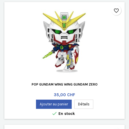
favorite_border
POP GUNDAM WING WING GUNDAM ZERO
Prix
35,00 CHF
Ajouter au panier
Détails

En stock