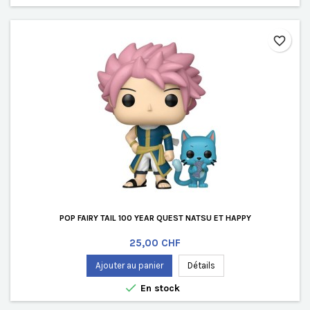
favorite_border
POP FAIRY TAIL 100 YEAR QUEST NATSU ET HAPPY
Prix
25,00 CHF
Ajouter au panier
Détails

En stock