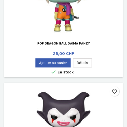
POP DRAGON BALL DAIMA PANZY
Prix
25,00 CHF
Ajouter au panier
Détails

En stock
favorite_border