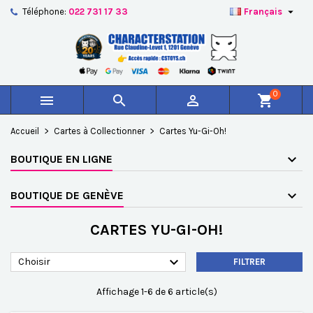

Téléphone:
022 731 17 33
Français
×
×
×
×
Ajouter à ma liste d'envies
((modalTitle))
Créer une liste d'envies
Connexion
add_circle_outline
Créer une nouvelle liste
((confirmMessage))
Vous devez être connecté pour ajouter des produits à
Nom de la liste d'envies
votre liste d'envies.
0



shopping_cart
((cancelText))
((modalDeleteText))
Annuler
Connexion
Accueil
Cartes à Collectionner
Cartes Yu-Gi-Oh!
Annuler
Créer une liste d'envies
BOUTIQUE EN LIGNE
BOUTIQUE DE GENÈVE
CARTES YU-GI-OH!

Choisir
FILTRER
Affichage 1-6 de 6 article(s)