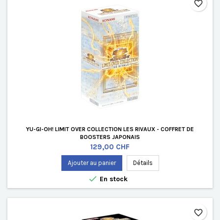
favorite_border
YU-GI-OH! LIMIT OVER COLLECTION LES RIVAUX - COFFRET DE
BOOSTERS JAPONAIS
Prix
129,00 CHF
Ajouter au panier
Détails

En stock
favorite_border