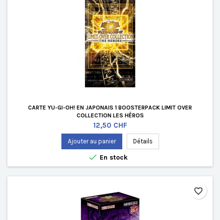
CARTE YU-GI-OH! EN JAPONAIS 1 BOOSTERPACK LIMIT OVER
COLLECTION LES HÉROS
Prix
12,50 CHF
Ajouter au panier
Détails

En stock
favorite_border