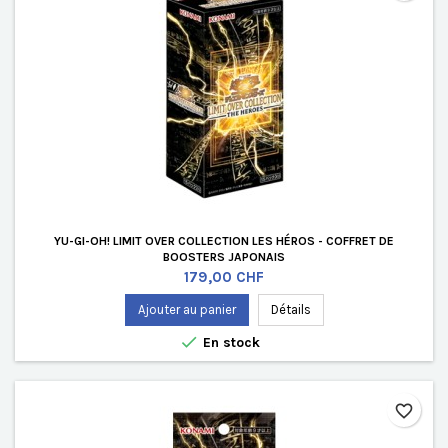
YU-GI-OH! LIMIT OVER COLLECTION LES HÉROS - COFFRET DE
BOOSTERS JAPONAIS
Prix
179,00 CHF
Ajouter au panier
Détails

En stock
favorite_border