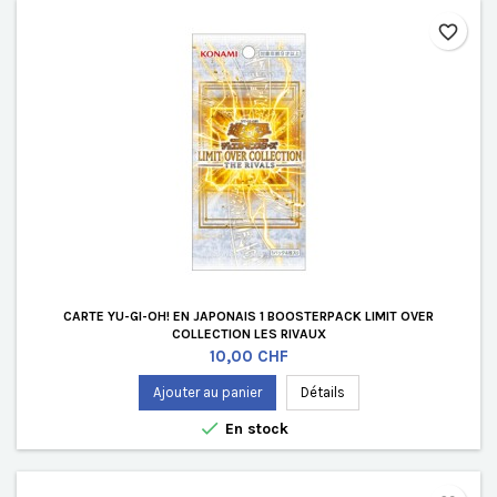
favorite_border
CARTE YU-GI-OH! EN JAPONAIS 1 BOOSTERPACK LIMIT OVER
COLLECTION LES RIVAUX
Prix
10,00 CHF
Ajouter au panier
Détails

En stock