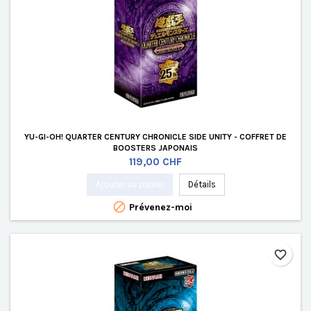
YU-GI-OH! QUARTER CENTURY CHRONICLE SIDE UNITY - COFFRET DE
BOOSTERS JAPONAIS
Prix
119,00 CHF
Ajouter au panier
Détails

Prévenez-moi
favorite_border