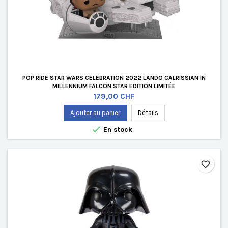
POP RIDE STAR WARS CELEBRATION 2022 LANDO CALRISSIAN IN
MILLENNIUM FALCON STAR EDITION LIMITÉE
Prix
179,00 CHF
Ajouter au panier
Détails

En stock
favorite_border