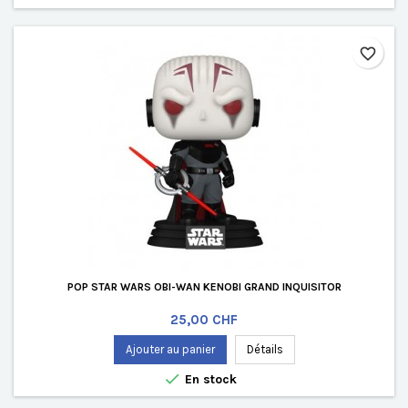
favorite_border
POP STAR WARS OBI-WAN KENOBI GRAND INQUISITOR
Prix
25,00 CHF
Ajouter au panier
Détails

En stock