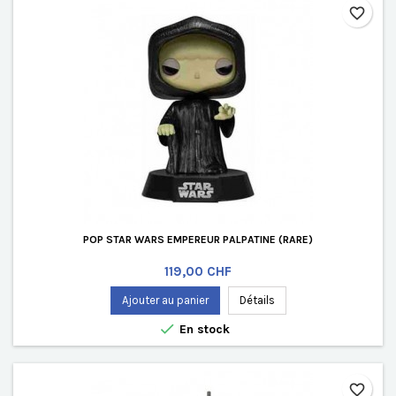
favorite_border
POP STAR WARS EMPEREUR PALPATINE (RARE)
Prix
119,00 CHF
Ajouter au panier
Détails

En stock
favorite_border