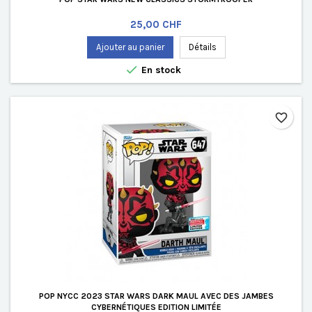
Prix
25,00 CHF
Ajouter au panier
Détails

En stock
favorite_border
POP NYCC 2023 STAR WARS DARK MAUL AVEC DES JAMBES
CYBERNÉTIQUES EDITION LIMITÉE