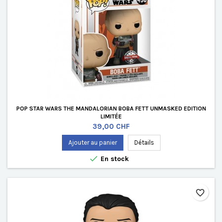
POP STAR WARS THE MANDALORIAN BOBA FETT UNMASKED EDITION
LIMITÉE
Prix
39,00 CHF
Ajouter au panier
Détails

En stock
favorite_border