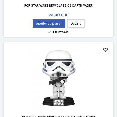
POP STAR WARS NEW CLASSICS DARTH VADER
Prix
25,00 CHF
Ajouter au panier
Détails

En stock
favorite_border
POP STAR WARS NEW CLASSICS STORMTROOPER