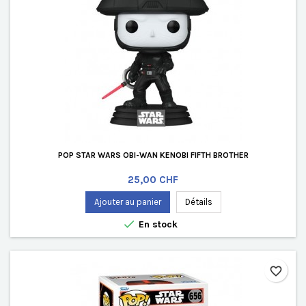
POP STAR WARS OBI-WAN KENOBI FIFTH BROTHER
Prix
25,00 CHF
Ajouter au panier
Détails

En stock
favorite_border