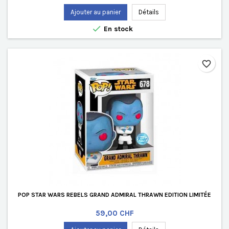
Ajouter au panier
Détails

En stock
favorite_border
POP STAR WARS REBELS GRAND ADMIRAL THRAWN EDITION LIMITÉE
Prix
59,00 CHF