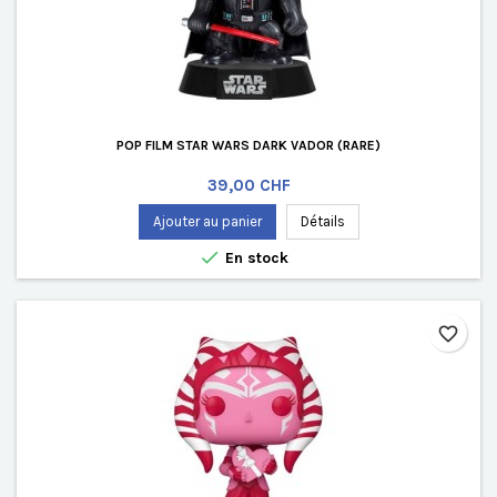
POP FILM STAR WARS DARK VADOR (RARE)
Prix
39,00 CHF
Ajouter au panier
Détails

En stock
favorite_border