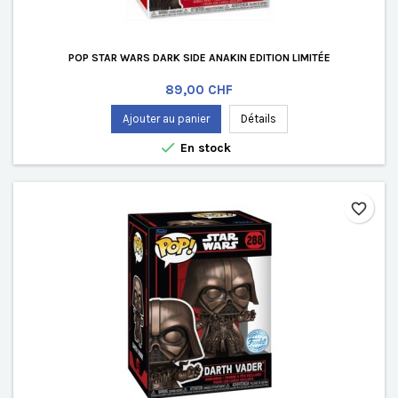
POP STAR WARS DARK SIDE ANAKIN EDITION LIMITÉE
Prix
89,00 CHF
Ajouter au panier
Détails

En stock
favorite_border