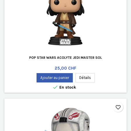
POP STAR WARS ACOLYTE JEDI MASTER SOL
Prix
25,00 CHF
Ajouter au panier
Détails

En stock
favorite_border