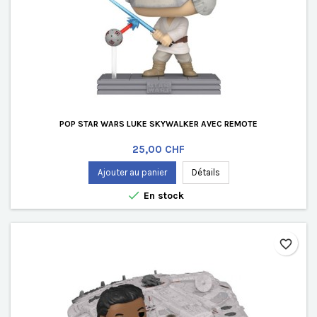
POP STAR WARS LUKE SKYWALKER AVEC REMOTE
Prix
25,00 CHF
Ajouter au panier
Détails

En stock
favorite_border