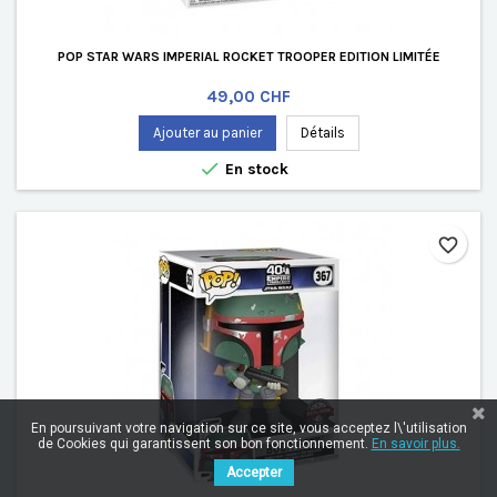
POP STAR WARS IMPERIAL ROCKET TROOPER EDITION LIMITÉE
Prix
49,00 CHF
Ajouter au panier
Détails

En stock
favorite_border
En poursuivant votre navigation sur ce site, vous acceptez l\'utilisation
de Cookies qui garantissent son bon fonctionnement.
En savoir plus.
Accepter