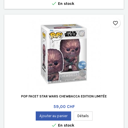

En stock
favorite_border
POP FACET STAR WARS CHEWBACCA EDITION LIMITÉE
Prix
59,00 CHF
Ajouter au panier
Détails

En stock