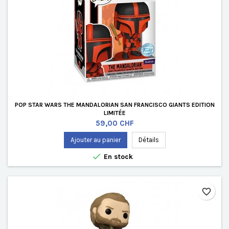
POP STAR WARS THE MANDALORIAN SAN FRANCISCO GIANTS EDITION
LIMITÉE
Prix
59,00 CHF
Ajouter au panier
Détails

En stock
favorite_border