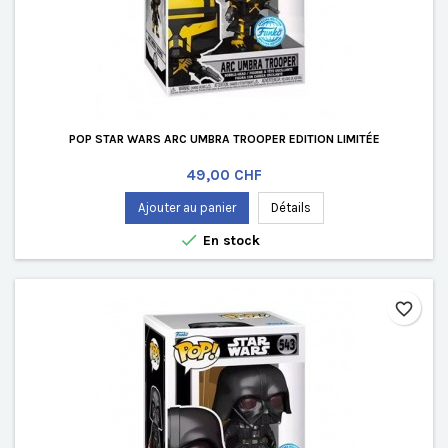
POP STAR WARS ARC UMBRA TROOPER EDITION LIMITÉE
Prix
49,00 CHF
Ajouter au panier
Détails

En stock
favorite_border