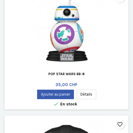
POP STAR WARS BB-8
Prix
35,00 CHF
Ajouter au panier
Détails

En stock
favorite_border