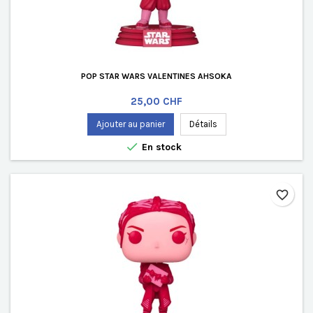
POP STAR WARS VALENTINES AHSOKA
Prix
25,00 CHF
Ajouter au panier
Détails

En stock
favorite_border