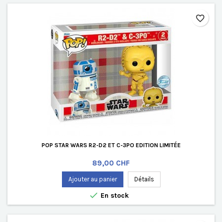
favorite_border
POP STAR WARS R2-D2 ET C-3PO EDITION LIMITÉE
Prix
89,00 CHF
Ajouter au panier
Détails

En stock