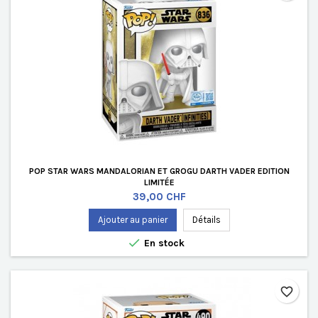
POP STAR WARS MANDALORIAN ET GROGU DARTH VADER EDITION
LIMITÉE
Prix
39,00 CHF
Ajouter au panier
Détails

En stock
favorite_border