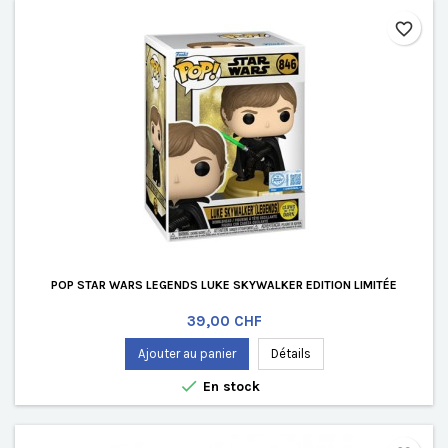
favorite_border
POP STAR WARS LEGENDS LUKE SKYWALKER EDITION LIMITÉE
Prix
39,00 CHF
Ajouter au panier
Détails

En stock