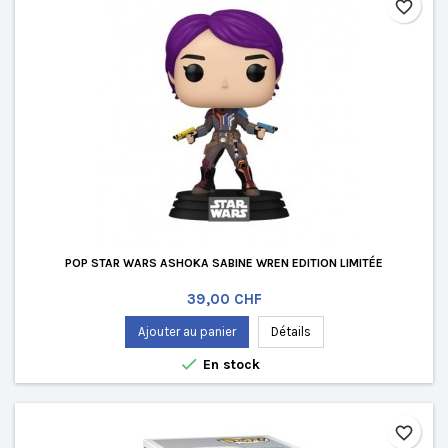
favorite_border
POP STAR WARS ASHOKA SABINE WREN EDITION LIMITÉE
Prix
39,00 CHF
Ajouter au panier
Détails

En stock
favorite_border