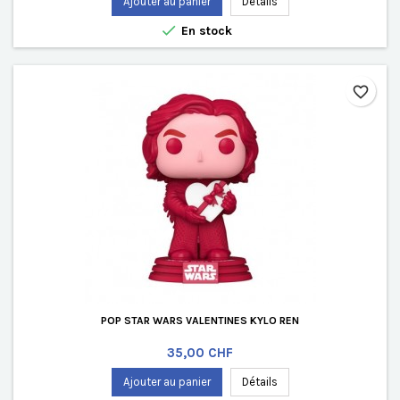
Ajouter au panier
Détails

En stock
favorite_border
POP STAR WARS VALENTINES KYLO REN
Prix
35,00 CHF
Ajouter au panier
Détails