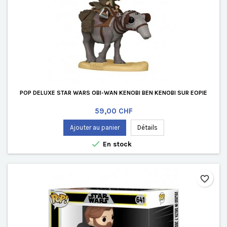
POP DELUXE STAR WARS OBI-WAN KENOBI BEN KENOBI SUR EOPIE
Prix
59,00 CHF
Ajouter au panier
Détails

En stock
favorite_border