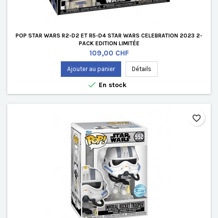
POP STAR WARS R2-D2 ET R5-D4 STAR WARS CELEBRATION 2023 2-
PACK EDITION LIMITÉE
Prix
109,00 CHF
Ajouter au panier
Détails

En stock
favorite_border