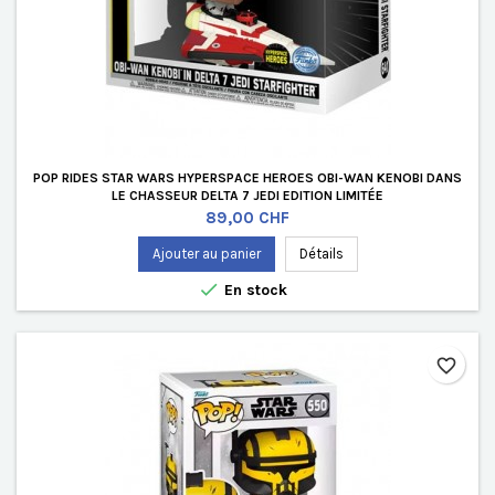
POP RIDES STAR WARS HYPERSPACE HEROES OBI-WAN KENOBI DANS
LE CHASSEUR DELTA 7 JEDI EDITION LIMITÉE
Prix
89,00 CHF
Ajouter au panier
Détails

En stock
favorite_border