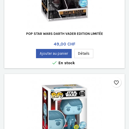
POP STAR WARS DARTH VADER EDITION LIMITÉE
Prix
49,00 CHF
Ajouter au panier
Détails

En stock
favorite_border