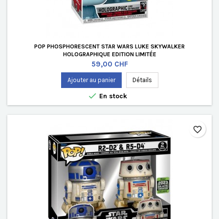
POP PHOSPHORESCENT STAR WARS LUKE SKYWALKER
HOLOGRAPHIQUE EDITION LIMITÉE
Prix
59,00 CHF
Ajouter au panier
Détails

En stock
favorite_border