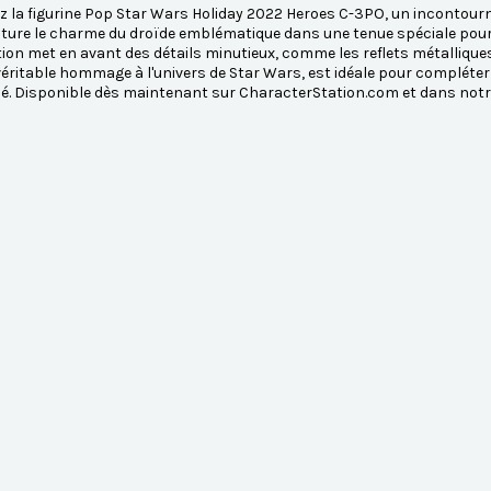
 la figurine Pop Star Wars Holiday 2022 Heroes C-3PO, un incontourna
pture le charme du droïde emblématique dans une tenue spéciale pour l
tion met en avant des détails minutieux, comme les reflets métalliqu
 véritable hommage à l'univers de Star Wars, est idéale pour compléte
é. Disponible dès maintenant sur CharacterStation.com et dans notr