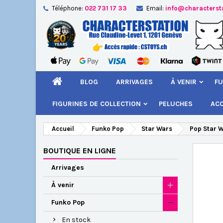
Téléphone:
022 731 17 33
Email:
info@characterst
A
Cr
C
add_circle_outline
Vou
Nom
BLOG
ARRIVAGES
À VENIR
FU
FIGURINES DE COLLECTION
PELUCHES
AC
Accueil
Funko Pop
Star Wars
Pop Star 
BOUTIQUE EN LIGNE
Arrivages
À venir
Funko Pop
En stock