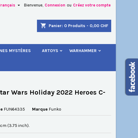

Français
Bienvenue,
Connexion
ou
Créez votre compte
×
×
×
shopping_cart
Panier:
0
Produits - 0,00 CHF
.
INES MYSTÈRES
ARTOYS
WARHAMMER
n
s
tar Wars Holiday 2022 Heroes C-
ce
FUN64335
Marque
Funko
5 cm (3.75 inch).