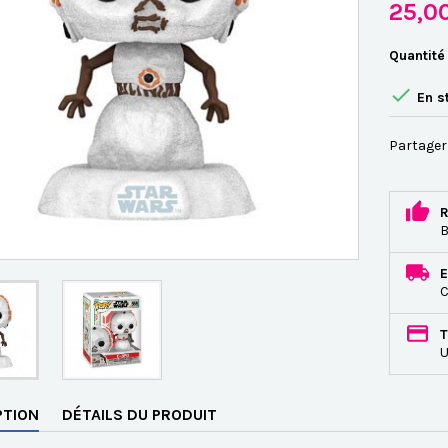
25,0
Quantité

En s
Partager
R
B
E
C
T
U
PTION
DÉTAILS DU PRODUIT