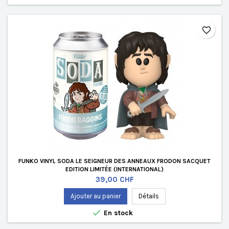
favorite_border
FUNKO VINYL SODA LE SEIGNEUR DES ANNEAUX FRODON SACQUET
EDITION LIMITÉE (INTERNATIONAL)
Prix
39,00 CHF
Ajouter au panier
Détails

En stock