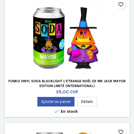
favorite_border
FUNKO VINYL SODA BLACKLIGHT L'ETRANGE NOËL DE MR JACK MAYOR
EDITION LIMITÉ (INTERNATIONAL)
Prix
39,00 CHF
Ajouter au panier
Détails

En stock
favorite_border