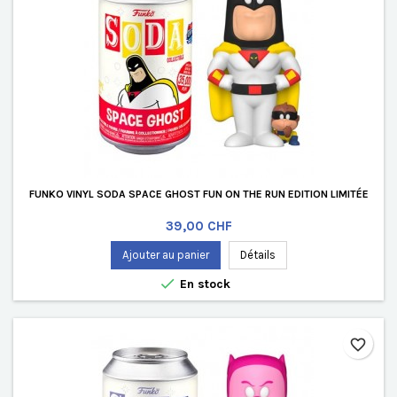
FUNKO VINYL SODA SPACE GHOST FUN ON THE RUN EDITION LIMITÉE
Prix
39,00 CHF
Ajouter au panier
Détails

En stock
favorite_border