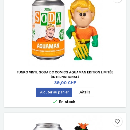
FUNKO VINYL SODA DC COMICS AQUAMAN EDITION LIMITÉE
(INTERNATIONAL)
Prix
39,00 CHF
Ajouter au panier
Détails

En stock
favorite_border