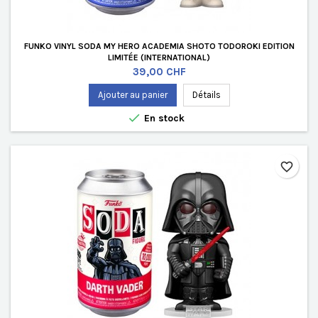
FUNKO VINYL SODA MY HERO ACADEMIA SHOTO TODOROKI EDITION
LIMITÉE (INTERNATIONAL)
Prix
39,00 CHF
Ajouter au panier
Détails

En stock
favorite_border