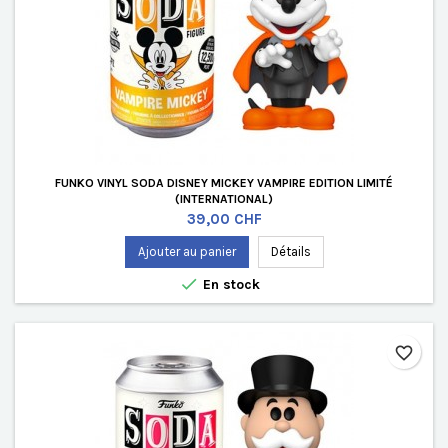
FUNKO VINYL SODA DISNEY MICKEY VAMPIRE EDITION LIMITÉ
(INTERNATIONAL)
Prix
39,00 CHF
Ajouter au panier
Détails

En stock
favorite_border