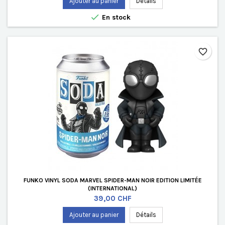
Ajouter au panier
Détails

En stock
favorite_border
FUNKO VINYL SODA MARVEL SPIDER-MAN NOIR EDITION LIMITÉE
(INTERNATIONAL)
Prix
39,00 CHF
Ajouter au panier
Détails