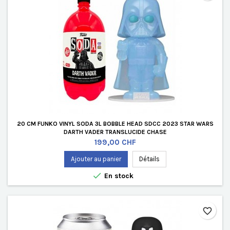
20 CM FUNKO VINYL SODA 3L BOBBLE HEAD SDCC 2023 STAR WARS
DARTH VADER TRANSLUCIDE CHASE
Prix
199,00 CHF
Ajouter au panier
Détails

En stock
favorite_border