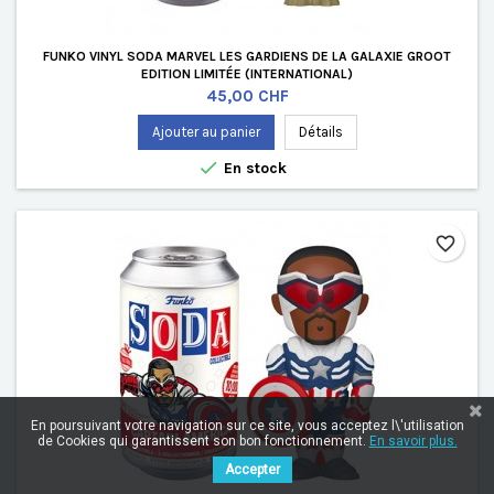
FUNKO VINYL SODA MARVEL LES GARDIENS DE LA GALAXIE GROOT
EDITION LIMITÉE (INTERNATIONAL)
Prix
45,00 CHF
Ajouter au panier
Détails

En stock
favorite_border
En poursuivant votre navigation sur ce site, vous acceptez l\'utilisation
de Cookies qui garantissent son bon fonctionnement.
En savoir plus.
Accepter