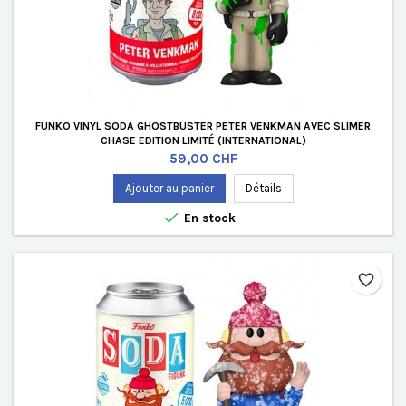
FUNKO VINYL SODA GHOSTBUSTER PETER VENKMAN AVEC SLIMER
CHASE EDITION LIMITÉ (INTERNATIONAL)
Prix
59,00 CHF
Ajouter au panier
Détails

En stock
favorite_border