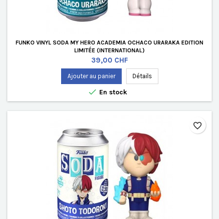
FUNKO VINYL SODA MY HERO ACADEMIA OCHACO URARAKA EDITION
LIMITÉE (INTERNATIONAL)
Prix
39,00 CHF
Ajouter au panier
Détails

En stock
favorite_border