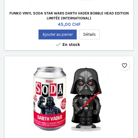
FUNKO VINYL SODA STAR WARS DARTH VADER BOBBLE HEAD EDITION
LIMITÉE (INTERNATIONAL)
Prix
45,00 CHF
Ajouter au panier
Détails

En stock
favorite_border