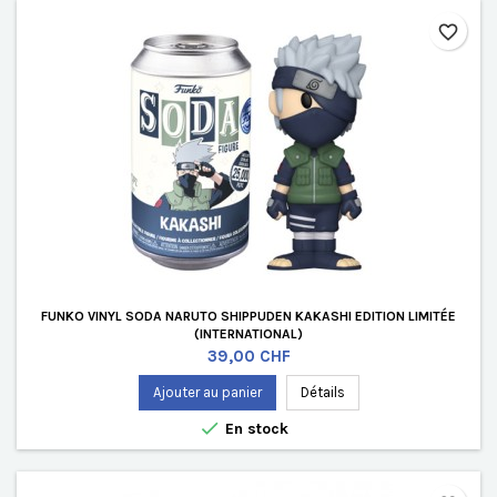
favorite_border
FUNKO VINYL SODA NARUTO SHIPPUDEN KAKASHI EDITION LIMITÉE
(INTERNATIONAL)
Prix
39,00 CHF
Ajouter au panier
Détails

En stock