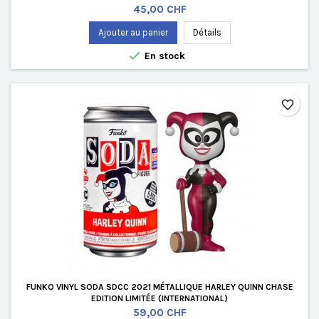
Prix
45,00 CHF
Ajouter au panier
Détails

En stock
favorite_border
FUNKO VINYL SODA SDCC 2021 MÉTALLIQUE HARLEY QUINN CHASE
EDITION LIMITÉE (INTERNATIONAL)
Prix
59,00 CHF