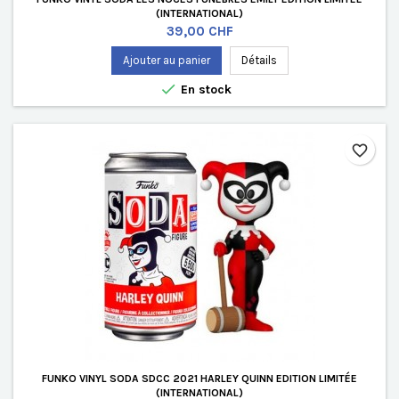
(INTERNATIONAL)
Prix
39,00 CHF
Ajouter au panier
Détails

En stock
favorite_border
FUNKO VINYL SODA SDCC 2021 HARLEY QUINN EDITION LIMITÉE
(INTERNATIONAL)