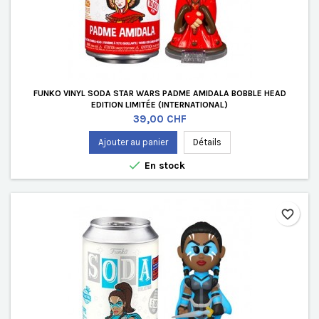
FUNKO VINYL SODA STAR WARS PADME AMIDALA BOBBLE HEAD
EDITION LIMITÉE (INTERNATIONAL)
Prix
39,00 CHF
Ajouter au panier
Détails

En stock
favorite_border