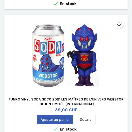

En stock
favorite_border
FUNKO VINYL SODA SDCC 2021 LES MAÎTRES DE L'UNIVERS WEBSTOR
EDITION LIMITÉE (INTERNATIONAL)
Prix
39,00 CHF
Ajouter au panier
Détails

En stock