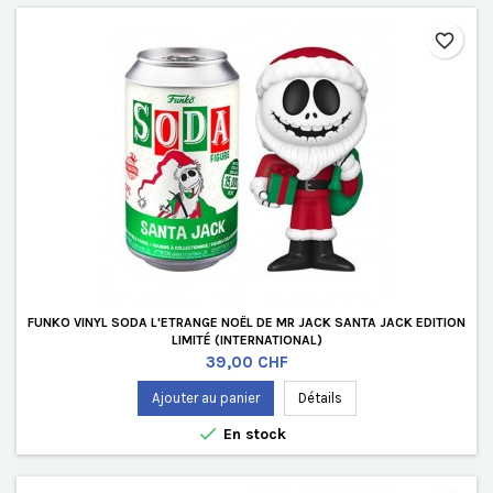
favorite_border
FUNKO VINYL SODA L'ETRANGE NOËL DE MR JACK SANTA JACK EDITION
LIMITÉ (INTERNATIONAL)
Prix
39,00 CHF
Ajouter au panier
Détails

En stock