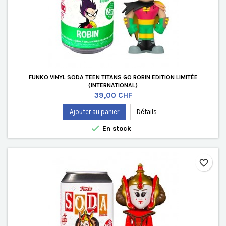
FUNKO VINYL SODA TEEN TITANS GO ROBIN EDITION LIMITÉE
(INTERNATIONAL)
Prix
39,00 CHF
Ajouter au panier
Détails

En stock
favorite_border