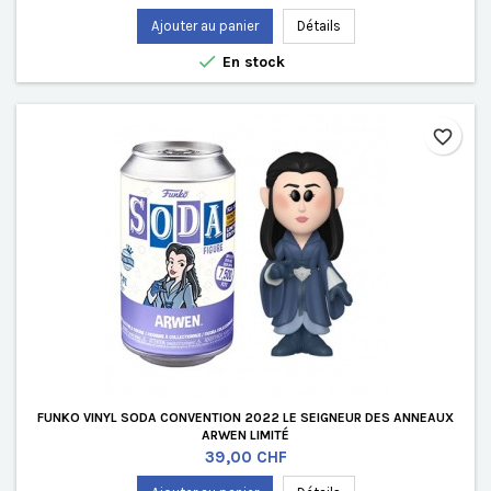
Ajouter au panier
Détails

En stock
favorite_border
FUNKO VINYL SODA CONVENTION 2022 LE SEIGNEUR DES ANNEAUX
ARWEN LIMITÉ
Prix
39,00 CHF