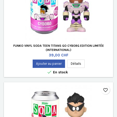
FUNKO VINYL SODA TEEN TITANS GO CYBORG EDITION LIMITÉE
(INTERNATIONAL)
Prix
39,00 CHF
Ajouter au panier
Détails

En stock
favorite_border