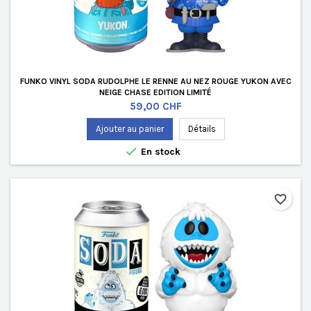
FUNKO VINYL SODA RUDOLPHE LE RENNE AU NEZ ROUGE YUKON AVEC
NEIGE CHASE EDITION LIMITÉ
Prix
59,00 CHF
Ajouter au panier
Détails

En stock
favorite_border