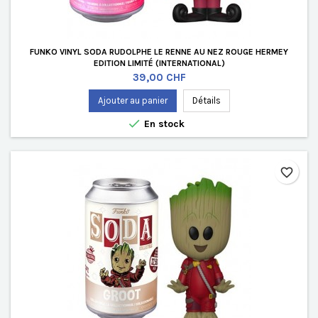
FUNKO VINYL SODA RUDOLPHE LE RENNE AU NEZ ROUGE HERMEY
EDITION LIMITÉ (INTERNATIONAL)
Prix
39,00 CHF
Ajouter au panier
Détails

En stock
favorite_border