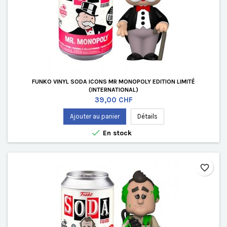
FUNKO VINYL SODA ICONS MR MONOPOLY EDITION LIMITÉ
(INTERNATIONAL)
Prix
39,00 CHF
Ajouter au panier
Détails

En stock
favorite_border