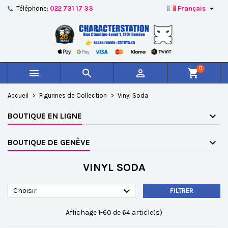

Téléphone:
022 731 17 33
Français
×
×
×
×
Ajouter à ma liste d'envies
((modalTitle))
Créer une liste d'envies
Connexion
add_circle_outline
Créer une nouvelle liste
((confirmMessage))
Vous devez être connecté pour ajouter des produits à
Nom de la liste d'envies
votre liste d'envies.
0



shopping_cart
((cancelText))
((modalDeleteText))
Annuler
Connexion
Accueil
Figurines de Collection
Vinyl Soda
Annuler
Créer une liste d'envies
BOUTIQUE EN LIGNE
BOUTIQUE DE GENÈVE
VINYL SODA

Choisir
FILTRER
Affichage 1-60 de 64 article(s)