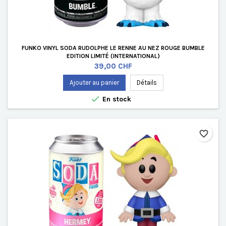
FUNKO VINYL SODA RUDOLPHE LE RENNE AU NEZ ROUGE BUMBLE
EDITION LIMITÉ (INTERNATIONAL)
Prix
39,00 CHF
Ajouter au panier
Détails

En stock
favorite_border