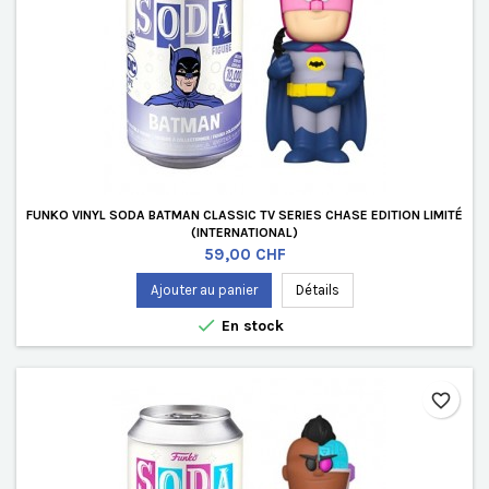
FUNKO VINYL SODA BATMAN CLASSIC TV SERIES CHASE EDITION LIMITÉ
(INTERNATIONAL)
Prix
59,00 CHF
Ajouter au panier
Détails

En stock
favorite_border