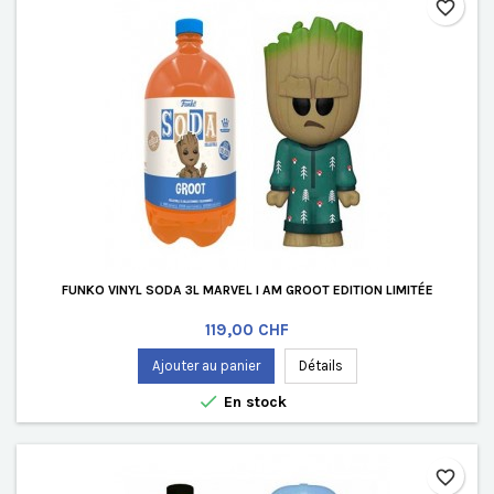
favorite_border
FUNKO VINYL SODA 3L MARVEL I AM GROOT EDITION LIMITÉE
Prix
119,00 CHF
Ajouter au panier
Détails

En stock
favorite_border