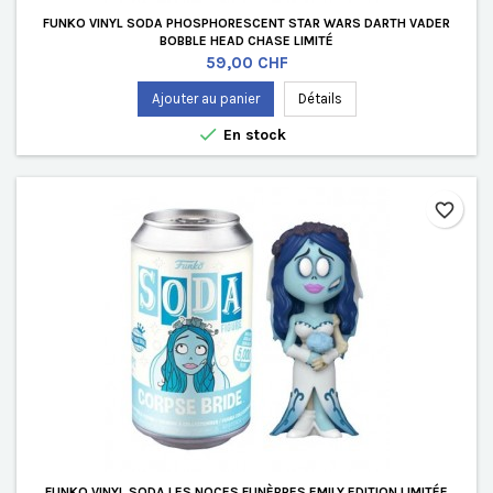
FUNKO VINYL SODA PHOSPHORESCENT STAR WARS DARTH VADER
BOBBLE HEAD CHASE LIMITÉ
Prix
59,00 CHF
Ajouter au panier
Détails

En stock
favorite_border
FUNKO VINYL SODA LES NOCES FUNÈBRES EMILY EDITION LIMITÉE