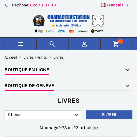

Téléphone:
022 731 17 33
Français
×
×
×
×
Ajouter à ma liste d'envies
((modalTitle))
Créer une liste d'envies
Connexion
add_circle_outline
Créer une nouvelle liste
((confirmMessage))
Vous devez être connecté pour ajouter des produits à
Nom de la liste d'envies
votre liste d'envies.
0



shopping_cart
((cancelText))
((modalDeleteText))
Annuler
Connexion
Accueil
Livres - Prints
Livres
Annuler
Créer une liste d'envies
BOUTIQUE EN LIGNE
BOUTIQUE DE GENÈVE
LIVRES

Choisir
FILTRER
Affichage 1-23 de 23 article(s)