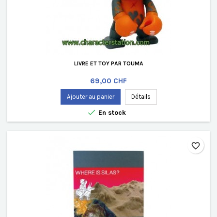
LIVRE ET TOY PAR TOUMA
Prix
69,00 CHF
Ajouter au panier
Détails

En stock
favorite_border