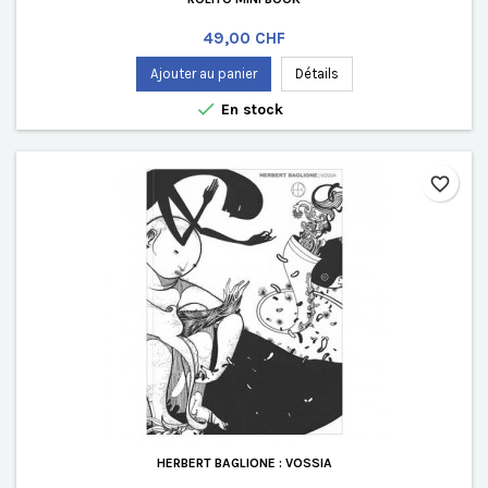
Prix
49,00 CHF
Ajouter au panier
Détails

En stock
favorite_border
HERBERT BAGLIONE : VOSSIA