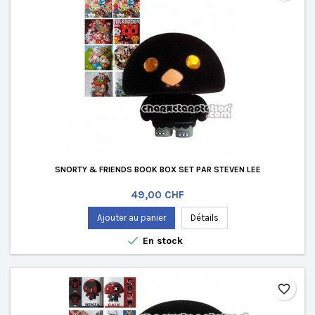
SNORTY & FRIENDS BOOK BOX SET PAR STEVEN LEE
Prix
49,00 CHF
Ajouter au panier
Détails

En stock
favorite_border