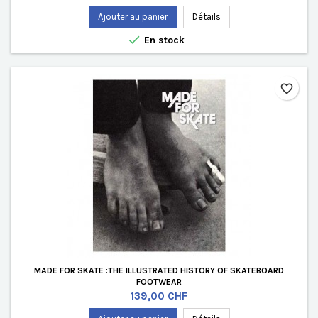
Ajouter au panier
Détails

En stock
favorite_border
MADE FOR SKATE :THE ILLUSTRATED HISTORY OF SKATEBOARD
FOOTWEAR
Prix
139,00 CHF