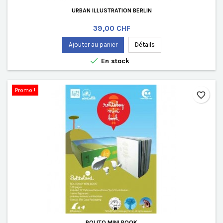
URBAN ILLUSTRATION BERLIN
Prix
39,00 CHF
Ajouter au panier
Détails

En stock
Promo !
favorite_border
ROLITO MINI BOOK