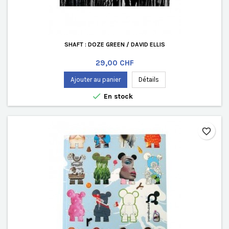
SHAFT : DOZE GREEN / DAVID ELLIS
Prix
29,00 CHF
Ajouter au panier
Détails

En stock
favorite_border