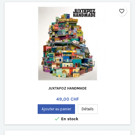
favorite_border
JUXTAPOZ HANDMADE
Prix
49,00 CHF
Ajouter au panier
Détails

En stock