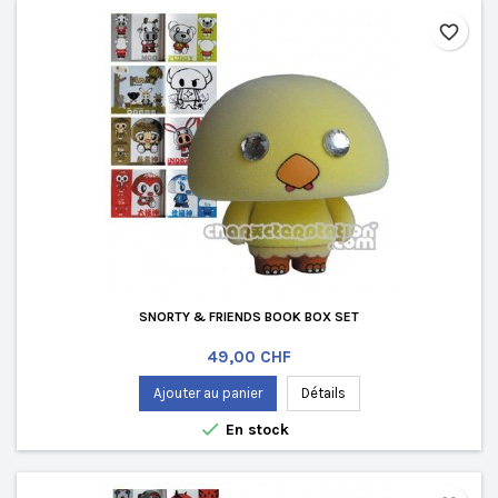
favorite_border
SNORTY & FRIENDS BOOK BOX SET
Prix
49,00 CHF
Ajouter au panier
Détails

En stock