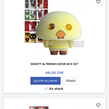
favorite_border
SNORTY & FRIENDS BOOK BOX SET
Prix
49,00 CHF
Ajouter au panier
Détails

En stock
favorite_border