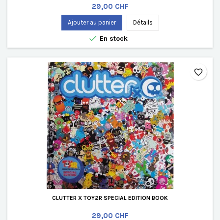
Prix
29,00 CHF
Ajouter au panier
Détails

En stock
favorite_border
CLUTTER X TOY2R SPECIAL EDITION BOOK
Prix
29,00 CHF