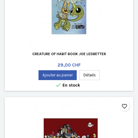
CREATURE OF HABIT BOOK JOE LEDBETTER
Prix
29,00 CHF
Ajouter au panier
Détails

En stock
favorite_border