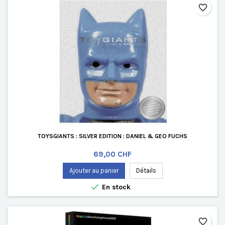
favorite_border
TOYSGIANTS : SILVER EDITION : DANIEL & GEO FUCHS
Prix
69,00 CHF
Ajouter au panier
Détails

En stock
favorite_border