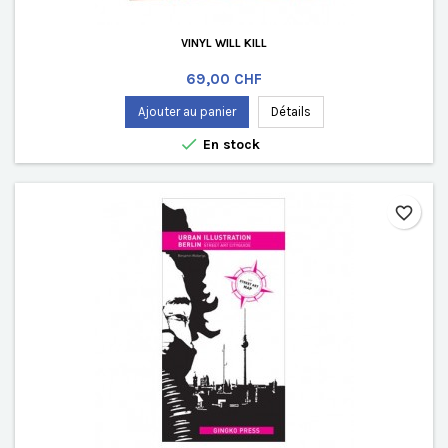
VINYL WILL KILL
Prix
69,00 CHF
Ajouter au panier
Détails

En stock
favorite_border