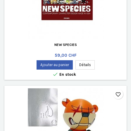
NEW SPECIES
Prix
59,00 CHF
Ajouter au panier
Détails

En stock
favorite_border