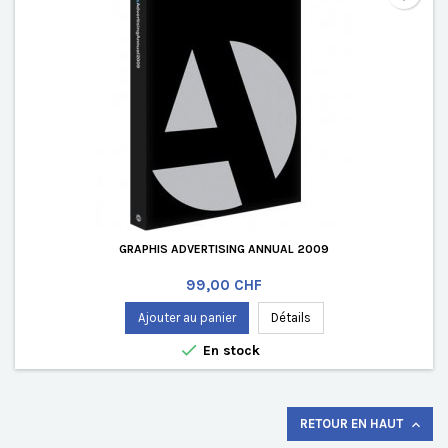
GRAPHIS ADVERTISING ANNUAL 2009
Prix
99,00 CHF
Ajouter au panier
Détails

En stock
RETOUR EN HAUT
