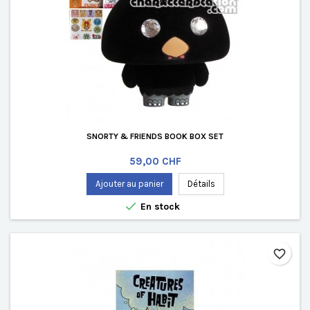
SNORTY & FRIENDS BOOK BOX SET
Prix
59,00 CHF
Ajouter au panier
Détails

En stock
favorite_border