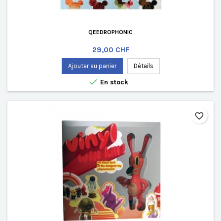
QEEDROPHONIC
Prix
29,00 CHF
Ajouter au panier
Détails

En stock
favorite_border