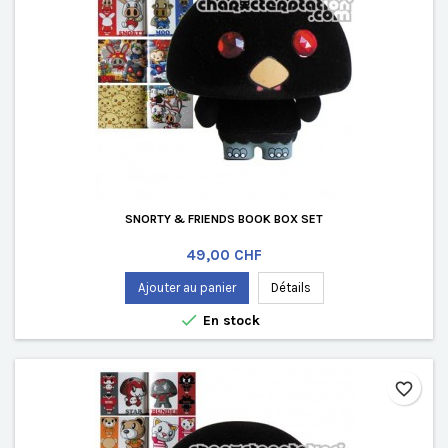
SNORTY & FRIENDS BOOK BOX SET
Prix
49,00 CHF
Ajouter au panier
Détails

En stock
favorite_border