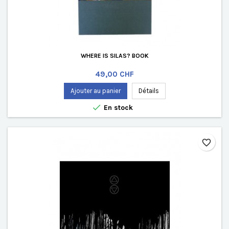
WHERE IS SILAS? BOOK
Prix
49,00 CHF
Ajouter au panier
Détails

En stock
favorite_border