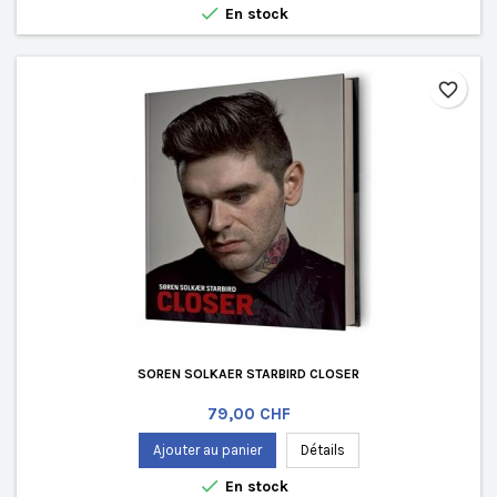

En stock
favorite_border
SOREN SOLKAER STARBIRD CLOSER
Prix
79,00 CHF
Ajouter au panier
Détails

En stock