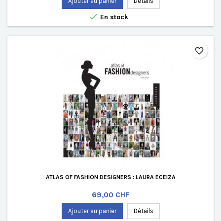
Ajouter au panier
Détails

En stock
favorite_border
ATLAS OF FASHION DESIGNERS : LAURA ECEIZA
Prix
69,00 CHF
Ajouter au panier
Détails