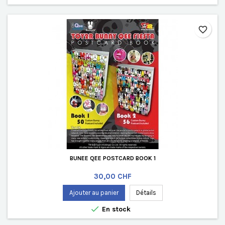
favorite_border
BUNEE QEE POSTCARD BOOK 1
Prix
30,00 CHF
Ajouter au panier
Détails

En stock