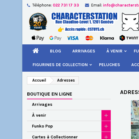
Téléphone:
022 731 17 33
Email:
info@characterst
A
(
Cr
C
add_circle_outline
((
Vou
Nom
BLOG
ARRIVAGES
À VENIR
FU
FIGURINES DE COLLECTION
PELUCHES
AC
Accueil
Adresses
ADRES
BOUTIQUE EN LIGNE
Arrivages
À venir
Funko Pop
Cartes à Collectionner