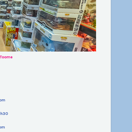
- Toome
com
7h30
com