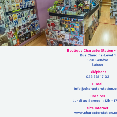
Boutique CharacterStation 
Rue Claudine-Levet 1
1201 Genève
Suisse
Téléphone
022 731 17 33
E-mail
info@characterstation.
Horaires
Lundi
au Samedi : 12h - 1
Site Internet
www.characterstation.