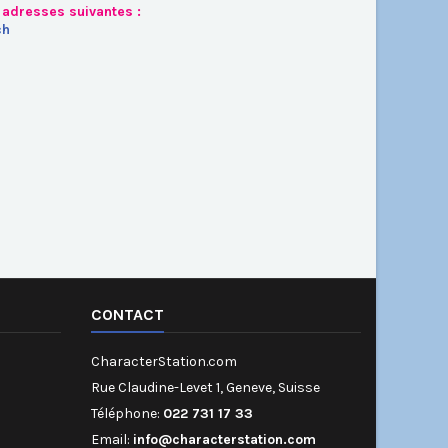
 adresses suivantes :
ch
CONTACT
CharacterStation.com
Rue Claudine-Levet 1, Geneve, Suisse
Téléphone:
022 731 17 33
Email:
info@characterstation.com