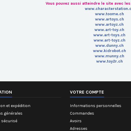
Vous pouvez aussi atteindre le site
avec les
www.characterstation.
www.toome.ch
www.artoys.ch
www.artoyz.ch
www.art-toy.ch
www.art-toys.ch
www.art-toyz.ch
www.dunny.ch
www.kidrobot.ch
www.munny.ch
www.toy2r.ch
ATION
VOTRE COMPTE
on et expédition
Informations personnelles
ns générales
Commandes
 sécurisé
Avoirs
Adresses