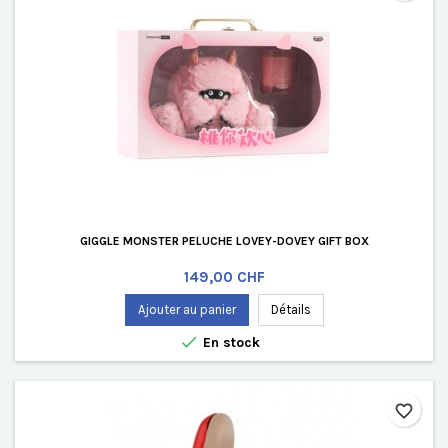
GIGGLE MONSTER PELUCHE LOVEY-DOVEY GIFT BOX
Prix
149,00 CHF
Ajouter au panier
Détails

En stock
favorite_border