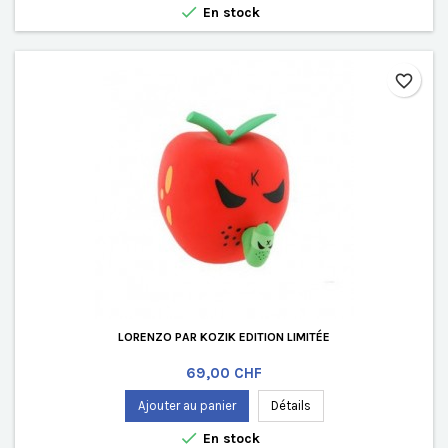

En stock
favorite_border
LORENZO PAR KOZIK EDITION LIMITÉE
Prix
69,00 CHF
Ajouter au panier
Détails

En stock