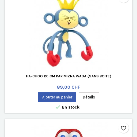
HA-CHOO 20 CM PAR MIZNA WADA (SANS BOITE)
Prix
89,00 CHF
Ajouter au panier
Détails

En stock
favorite_border