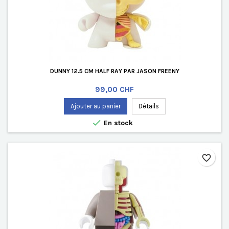
DUNNY 12.5 CM HALF RAY PAR JASON FREENY
Prix
99,00 CHF
Ajouter au panier
Détails

En stock
favorite_border