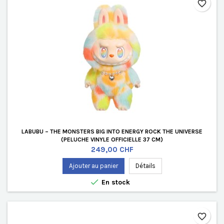
favorite_border
LABUBU – THE MONSTERS BIG INTO ENERGY ROCK THE UNIVERSE
(PELUCHE VINYLE OFFICIELLE 37 CM)
Prix
249,00 CHF
Ajouter au panier
Détails

En stock
favorite_border