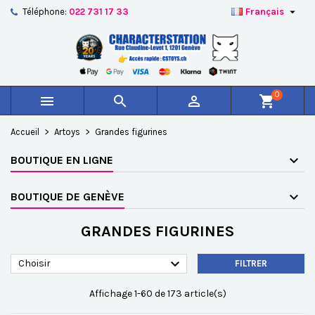

Téléphone:
022 731 17 33
Français
×
×
×
×
Ajouter à ma liste d'envies
((modalTitle))
Créer une liste d'envies
Connexion
add_circle_outline
Créer une nouvelle liste
((confirmMessage))
Vous devez être connecté pour ajouter des produits à
Nom de la liste d'envies
votre liste d'envies.
0



shopping_cart
((cancelText))
((modalDeleteText))
Annuler
Connexion
Accueil
Artoys
Grandes figurines
Annuler
Créer une liste d'envies
BOUTIQUE EN LIGNE
BOUTIQUE DE GENÈVE
GRANDES FIGURINES

Choisir
FILTRER
Affichage 1-60 de 173 article(s)