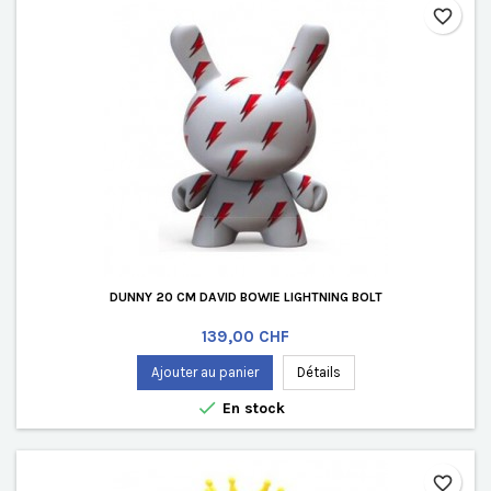
favorite_border
DUNNY 20 CM DAVID BOWIE LIGHTNING BOLT
Prix
139,00 CHF
Ajouter au panier
Détails

En stock
favorite_border