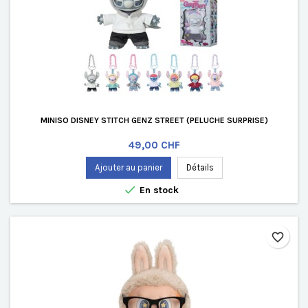
MINISO DISNEY STITCH GENZ STREET (PELUCHE SURPRISE)
Prix
49,00 CHF
Ajouter au panier
Détails

En stock
favorite_border