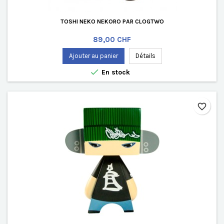
TOSHI NEKO NEKORO PAR CLOGTWO
Prix
89,00 CHF
Ajouter au panier
Détails

En stock
favorite_border