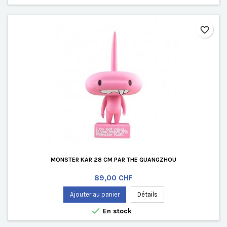
favorite_border
MONSTER KAR 28 CM PAR THE GUANGZHOU
Prix
89,00 CHF
Ajouter au panier
Détails

En stock