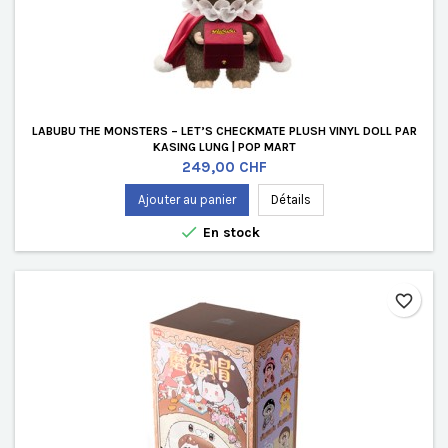
LABUBU THE MONSTERS – LET’S CHECKMATE PLUSH VINYL DOLL PAR
KASING LUNG | POP MART
Prix
249,00 CHF
Ajouter au panier
Détails

En stock
favorite_border