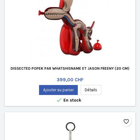
DISSECTED POPEK PAR WHATSHISNAME ET JASON FREENY (20 CM)
Prix
399,00 CHF
Ajouter au panier
Détails

En stock
favorite_border