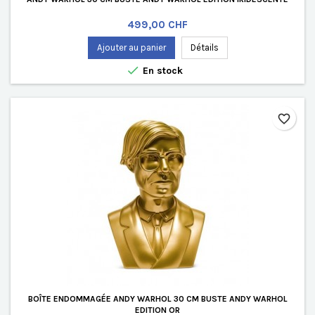
Prix
499,00 CHF
Ajouter au panier
Détails

En stock
favorite_border
BOÎTE ENDOMMAGÉE ANDY WARHOL 30 CM BUSTE ANDY WARHOL
EDITION OR