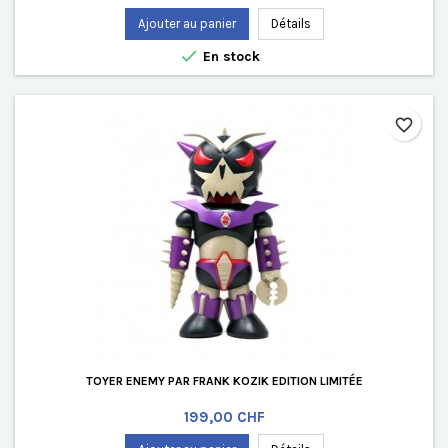
Ajouter au panier
Détails

En stock
favorite_border
TOYER ENEMY PAR FRANK KOZIK EDITION LIMITÉE
Prix
199,00 CHF