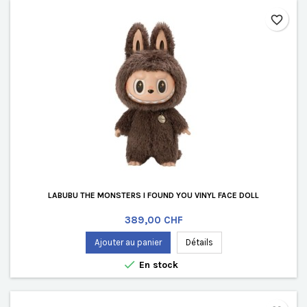
favorite_border
LABUBU THE MONSTERS I FOUND YOU VINYL FACE DOLL
Prix
389,00 CHF
Ajouter au panier
Détails

En stock