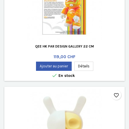
QEE HK PAR DESIGN GALLERY 22 CM
Prix
119,00 CHF
Ajouter au panier
Détails

En stock
favorite_border