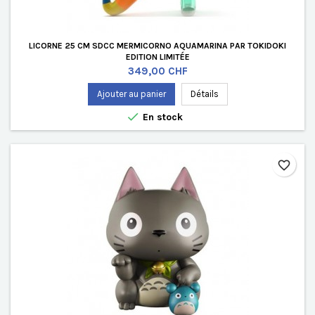
LICORNE 25 CM SDCC MERMICORNO AQUAMARINA PAR TOKIDOKI
EDITION LIMITÉE
Prix
349,00 CHF
Ajouter au panier
Détails

En stock
favorite_border