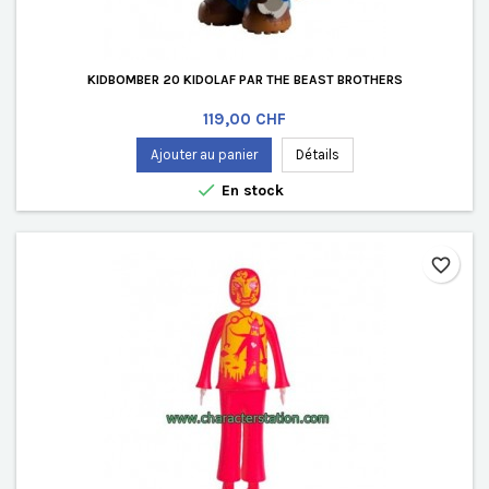
KIDBOMBER 20 KIDOLAF PAR THE BEAST BROTHERS
Prix
119,00 CHF
Ajouter au panier
Détails

En stock
favorite_border