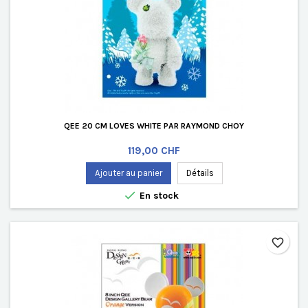
QEE 20 CM LOVES WHITE PAR RAYMOND CHOY
Prix
119,00 CHF
Ajouter au panier
Détails

En stock
favorite_border