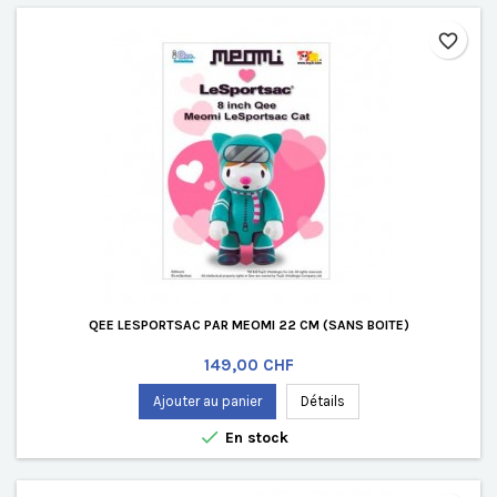
favorite_border
QEE LESPORTSAC PAR MEOMI 22 CM (SANS BOITE)
Prix
149,00 CHF
Ajouter au panier
Détails

En stock