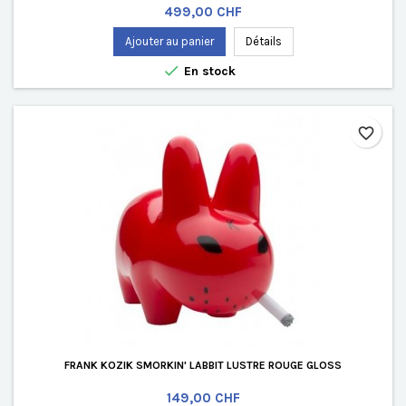
Prix
499,00 CHF
Ajouter au panier
Détails

En stock
favorite_border
FRANK KOZIK SMORKIN' LABBIT LUSTRE ROUGE GLOSS
Prix
149,00 CHF