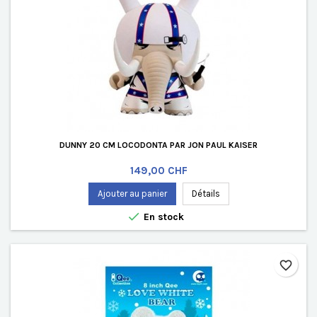
DUNNY 20 CM LOCODONTA PAR JON PAUL KAISER
Prix
149,00 CHF
Ajouter au panier
Détails

En stock
favorite_border