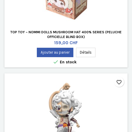
TOP TOY – NOMMI DOLLS MUSHROOM HAT 400% SERIES (PELUCHE
OFFICIELLE BLIND BOX)
Prix
159,00 CHF
Ajouter au panier
Détails

En stock
favorite_border