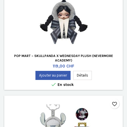
POP MART – SKULLPANDA X WEDNESDAY PLUSH (NEVERMORE
ACADEMY)
Prix
119,00 CHF
Ajouter au panier
Détails

En stock
favorite_border