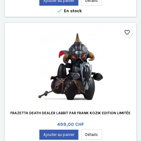
Ajouter au panier
Détails

En stock
favorite_border
FRAZETTA DEATH DEALER LABBIT PAR FRANK KOZIK EDITION LIMITÉE
Prix
499,00 CHF
Ajouter au panier
Détails