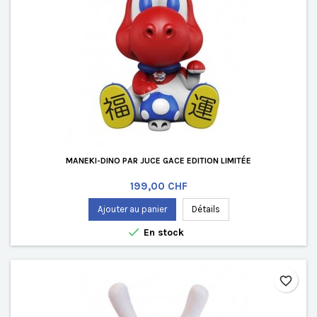
MANEKI-DINO PAR JUCE GACE EDITION LIMITÉE
Prix
199,00 CHF
Ajouter au panier
Détails

En stock
favorite_border