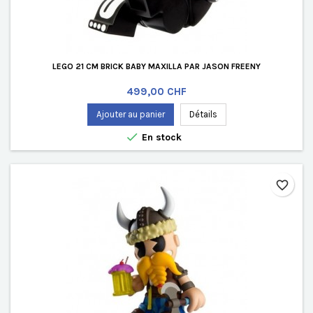
LEGO 21 CM BRICK BABY MAXILLA PAR JASON FREENY
Prix
499,00 CHF
Ajouter au panier
Détails

En stock
favorite_border