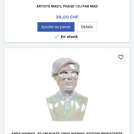
ARTOYS MAD*L PHASE 1 DJ PAR MAD
Prix
39,00 CHF
Ajouter au panier
Détails

En stock
favorite_border
ANDY WARHOL 30 CM BUSTE ANDY WARHOL EDITION IRIDESCENTE