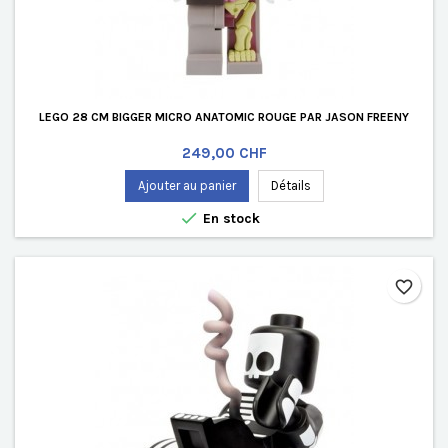
LEGO 28 CM BIGGER MICRO ANATOMIC ROUGE PAR JASON FREENY
Prix
249,00 CHF
Ajouter au panier
Détails

En stock
favorite_border