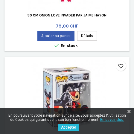
30 CM ONION LOVE INVADER PAR JAIME HAYON
Prix
79,00 CHF
Ajouter au panier
Détails

En stock
favorite_border
En poursuivant votre navigation sur ce site, vous acceptez l\'utilisation
de Cookies qui garantissent son bon fonctionnement.
En savoir plus.
Accepter