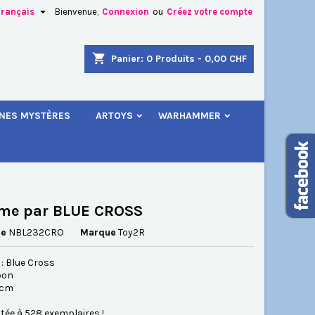

Français
Bienvenue,
Connexion
ou
Créez votre compte
×
×
×
shopping_cart
Panier:
0
Produits - 0,00 CHF
.
INES MYSTÈRES
ARTOYS
WARHAMMER
n
s
eme par BLUE CROSS
ce
NBL232CRO
Marque
Toy2R
: Blue Cross
pon
2 cm
itée à 528 exemplaires !