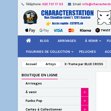
Téléphone:
022 731 17 33
Email:
info@characterst
A
Cr
C
add_circle_outline
Vou
Nom
BLOG
ARRIVAGES
À VENIR
FU
FIGURINES DE COLLECTION
PELUCHES
AC
Accueil
Artoys
X-Treme par BLUE CROSS
BOUTIQUE EN LIGNE
Arrivages
À venir
Funko Pop
Cartes à Collectionner