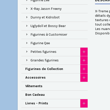
Figurine Zee
X-Ray Jason Freeny
X-Treme p
détails d
Dunny et Kidrobot
textures 
tout coll
Uglydoll et Bossy Bear
Les nuanc
Disponib
Figurines à Customiser
Figurine Qee
Petites figurines
Grandes figurines
Figurines de Collection
Accessoires
Vêtements
Bon Cadeau
Livres - Prints