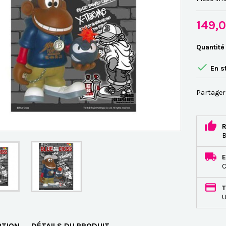
149,
Quantité

En s
Partager
R
B
E
C
T
U
PTION
DÉTAILS DU PRODUIT