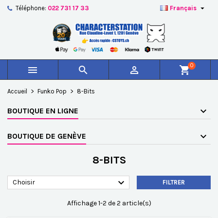

Téléphone:
022 731 17 33
Français
×
×
×
×
Ajouter à ma liste d'envies
((modalTitle))
Créer une liste d'envies
Connexion
add_circle_outline
Créer une nouvelle liste
((confirmMessage))
Vous devez être connecté pour ajouter des produits à
Nom de la liste d'envies
votre liste d'envies.
0



shopping_cart
((cancelText))
((modalDeleteText))
Annuler
Connexion
Accueil
Funko Pop
8-Bits
Annuler
Créer une liste d'envies
BOUTIQUE EN LIGNE
BOUTIQUE DE GENÈVE
8-BITS

Choisir
FILTRER
Affichage 1-2 de 2 article(s)