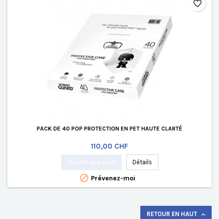
favorite_border
PACK DE 40 POP PROTECTION EN PET HAUTE CLARTÉ
Prix
110,00 CHF
Ajouter au panier
Détails

Prévenez-moi
RETOUR EN HAUT
