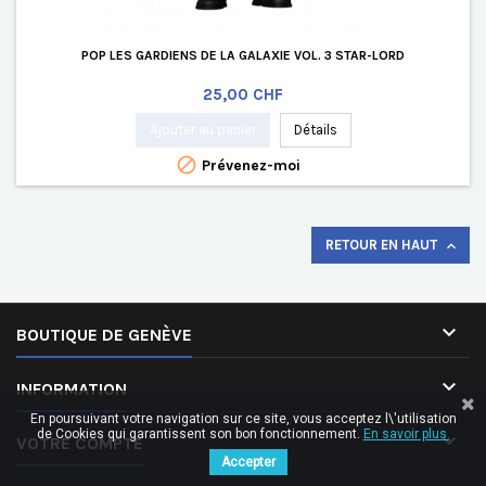
POP LES GARDIENS DE LA GALAXIE VOL. 3 STAR-LORD
Prix
25,00 CHF
Ajouter au panier
Détails

Prévenez-moi
RETOUR EN HAUT


BOUTIQUE DE GENÈVE

INFORMATION
En poursuivant votre navigation sur ce site, vous acceptez l\'utilisation
de Cookies qui garantissent son bon fonctionnement.
En savoir plus.

VOTRE COMPTE
Accepter