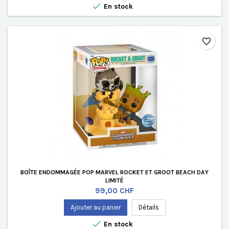

En stock
favorite_border
BOÎTE ENDOMMAGÉE POP MARVEL ROCKET ET GROOT BEACH DAY
LIMITÉ
Prix
99,00 CHF
Ajouter au panier
Détails

En stock