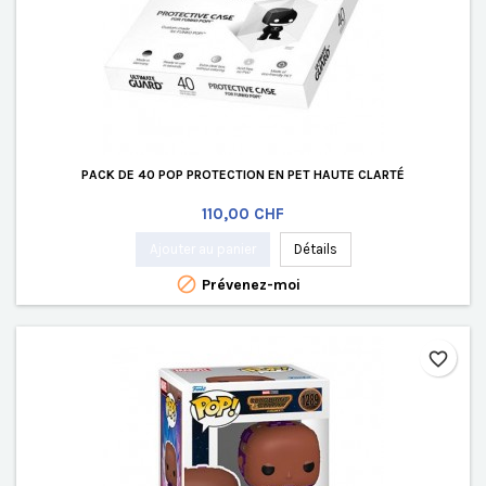
PACK DE 40 POP PROTECTION EN PET HAUTE CLARTÉ
Prix
110,00 CHF
Ajouter au panier
Détails

Prévenez-moi
favorite_border