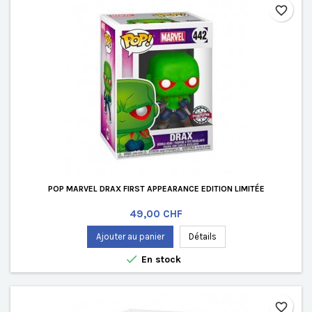
favorite_border
POP MARVEL DRAX FIRST APPEARANCE EDITION LIMITÉE
Prix
49,00 CHF
Ajouter au panier
Détails

En stock
favorite_border