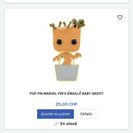
favorite_border
POP PIN MARVEL PIN'S ÉMAILLÉ BABY GROOT
Prix
25,00 CHF
Ajouter au panier
Détails

En stock