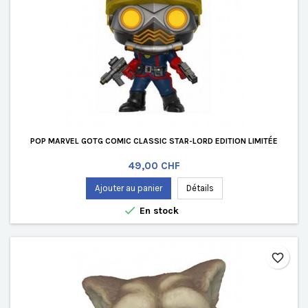
POP MARVEL GOTG COMIC CLASSIC STAR-LORD EDITION LIMITÉE
Prix
49,00 CHF
Ajouter au panier
Détails

En stock
favorite_border