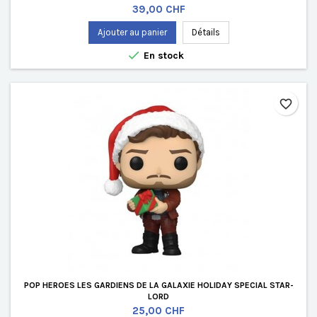
Prix
39,00 CHF
Ajouter au panier
Détails

En stock
favorite_border
POP HEROES LES GARDIENS DE LA GALAXIE HOLIDAY SPECIAL STAR-
LORD
Prix
25,00 CHF