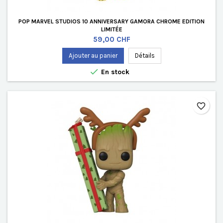
POP MARVEL STUDIOS 10 ANNIVERSARY GAMORA CHROME EDITION
LIMITÉE
Prix
59,00 CHF
Ajouter au panier
Détails

En stock
favorite_border