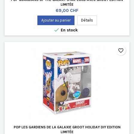
LIMITÉE
Prix
69,00 CHF
Ajouter au panier
Détails

En stock
favorite_border
POP LES GARDIENS DE LA GALAXIE GROOT HOLIDAY DIY EDITION
LIMITÉE