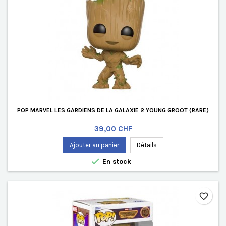
POP MARVEL LES GARDIENS DE LA GALAXIE 2 YOUNG GROOT (RARE)
Prix
39,00 CHF
Ajouter au panier
Détails

En stock
favorite_border