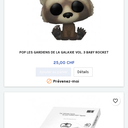
POP LES GARDIENS DE LA GALAXIE VOL. 3 BABY ROCKET
Prix
25,00 CHF
Ajouter au panier
Détails

Prévenez-moi
favorite_border