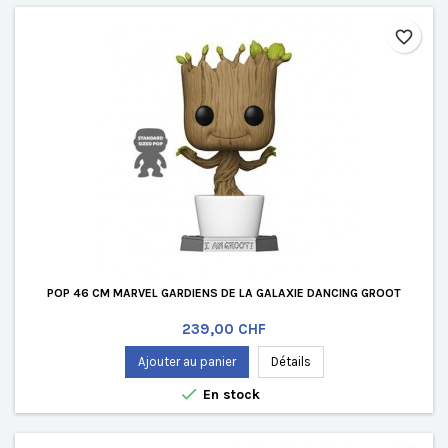
favorite_border
POP 46 CM MARVEL GARDIENS DE LA GALAXIE DANCING GROOT
Prix
239,00 CHF
Ajouter au panier
Détails

En stock