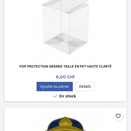
POP PROTECTION GRANDE TAILLE EN PET HAUTE CLARTÉ
Prix
6,00 CHF
Ajouter au panier
Détails

En stock
favorite_border