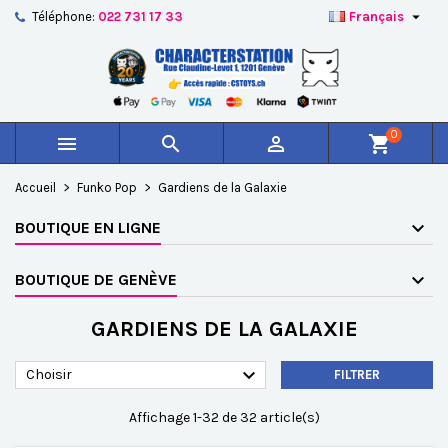

Téléphone:
022 731 17 33
Français
×
×
×
×
Ajouter à ma liste d'envies
((modalTitle))
Créer une liste d'envies
Connexion
add_circle_outline
Créer une nouvelle liste
((confirmMessage))
Vous devez être connecté pour ajouter des produits à
Nom de la liste d'envies
votre liste d'envies.
0



shopping_cart
((cancelText))
((modalDeleteText))
Annuler
Connexion
Accueil
Funko Pop
Gardiens de la Galaxie
Annuler
Créer une liste d'envies
BOUTIQUE EN LIGNE
BOUTIQUE DE GENÈVE
GARDIENS DE LA GALAXIE

Choisir
FILTRER
Affichage 1-32 de 32 article(s)