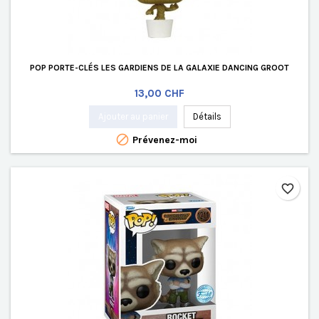
POP PORTE-CLÉS LES GARDIENS DE LA GALAXIE DANCING GROOT
Prix
13,00 CHF
Ajouter au panier
Détails

Prévenez-moi
favorite_border