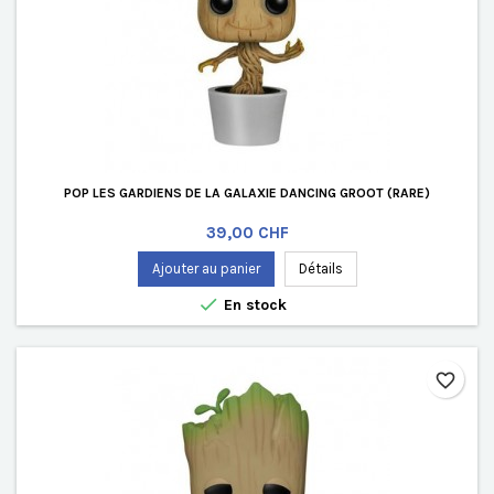
POP LES GARDIENS DE LA GALAXIE DANCING GROOT (RARE)
Prix
39,00 CHF
Ajouter au panier
Détails

En stock
favorite_border