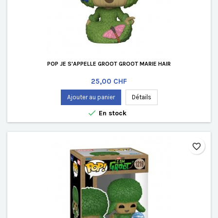
POP JE S'APPELLE GROOT GROOT MARIE HAIR
Prix
25,00 CHF
Ajouter au panier
Détails

En stock
favorite_border