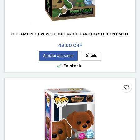
POP I AM GROOT 2022 POODLE GROOT EARTH DAY EDITION LIMITÉE
Prix
49,00 CHF
Ajouter au panier
Détails

En stock
favorite_border