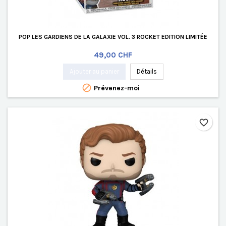
POP LES GARDIENS DE LA GALAXIE VOL. 3 ROCKET EDITION LIMITÉE
Prix
49,00 CHF
Ajouter au panier
Détails

Prévenez-moi
favorite_border