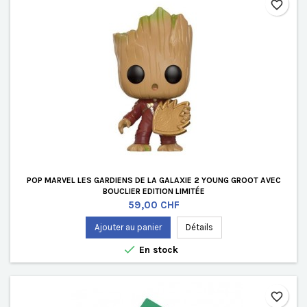
favorite_border
POP MARVEL LES GARDIENS DE LA GALAXIE 2 YOUNG GROOT AVEC
BOUCLIER EDITION LIMITÉE
Prix
59,00 CHF
Ajouter au panier
Détails

En stock
favorite_border