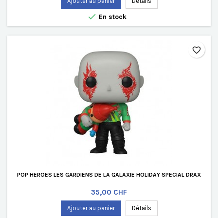
Ajouter au panier
Détails

En stock
favorite_border
POP HEROES LES GARDIENS DE LA GALAXIE HOLIDAY SPECIAL DRAX
Prix
35,00 CHF
Ajouter au panier
Détails