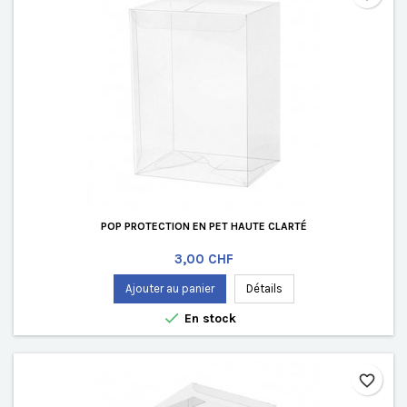
POP PROTECTION EN PET HAUTE CLARTÉ
Prix
3,00 CHF
Ajouter au panier
Détails

En stock
favorite_border