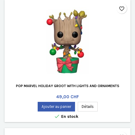
favorite_border
POP MARVEL HOLIDAY GROOT WITH LIGHTS AND ORNAMENTS
Prix
49,00 CHF
Ajouter au panier
Détails

En stock