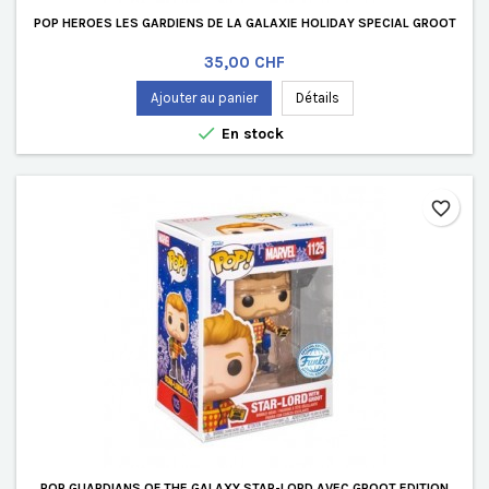
POP HEROES LES GARDIENS DE LA GALAXIE HOLIDAY SPECIAL GROOT
Prix
35,00 CHF
Ajouter au panier
Détails

En stock
favorite_border
POP GUARDIANS OF THE GALAXY STAR-LORD AVEC GROOT EDITION