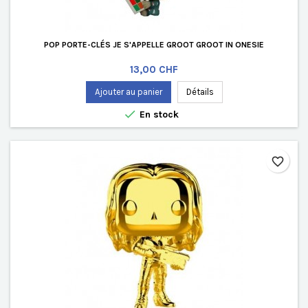
POP PORTE-CLÉS JE S'APPELLE GROOT GROOT IN ONESIE
Prix
13,00 CHF
Ajouter au panier
Détails

En stock
favorite_border