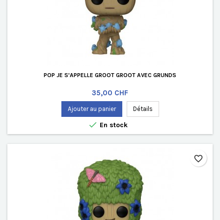
POP JE S'APPELLE GROOT GROOT AVEC GRUNDS
Prix
35,00 CHF
Ajouter au panier
Détails

En stock
favorite_border