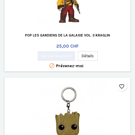
POP LES GARDIENS DE LA GALAXIE VOL. 3 KRAGLIN
Prix
25,00 CHF
Ajouter au panier
Détails

Prévenez-moi
favorite_border