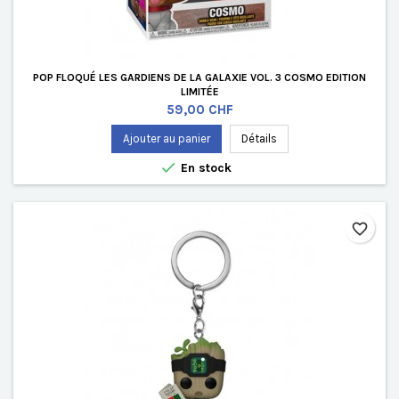
POP FLOQUÉ LES GARDIENS DE LA GALAXIE VOL. 3 COSMO EDITION
LIMITÉE
Prix
59,00 CHF
Ajouter au panier
Détails

En stock
favorite_border