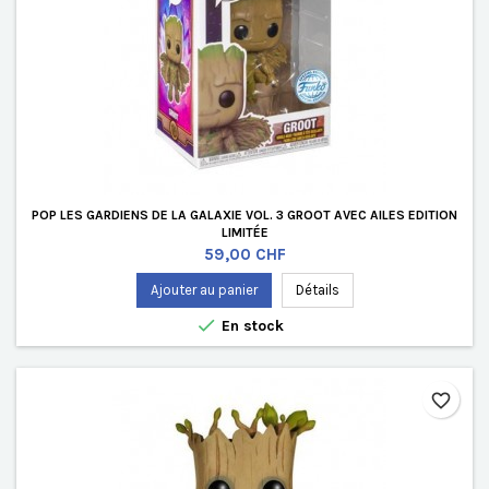
POP LES GARDIENS DE LA GALAXIE VOL. 3 GROOT AVEC AILES EDITION
LIMITÉE
Prix
59,00 CHF
Ajouter au panier
Détails

En stock
favorite_border