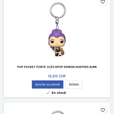
favorite_border
POP POCKET PORTE-CLÉS KPOP DEMON HUNTERS RUMI
Prix
13,00 CHF
Ajouter au panier
Détails

En stock
favorite_border