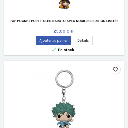
POP POCKET PORTE-CLÉS NARUTO AVEC NOUILLES EDITION LIMITÉE
Prix
25,00 CHF
Ajouter au panier
Détails

En stock
favorite_border