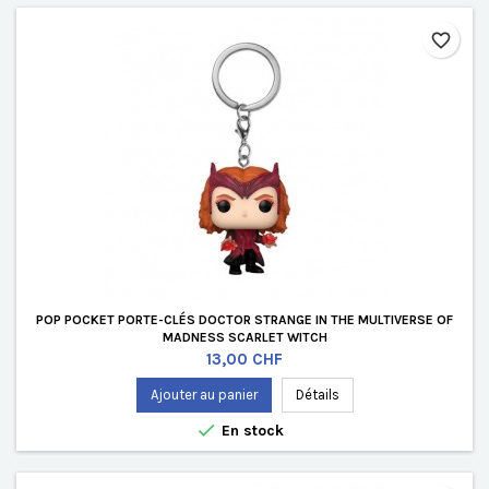
favorite_border
POP POCKET PORTE-CLÉS DOCTOR STRANGE IN THE MULTIVERSE OF
MADNESS SCARLET WITCH
Prix
13,00 CHF
Ajouter au panier
Détails

En stock