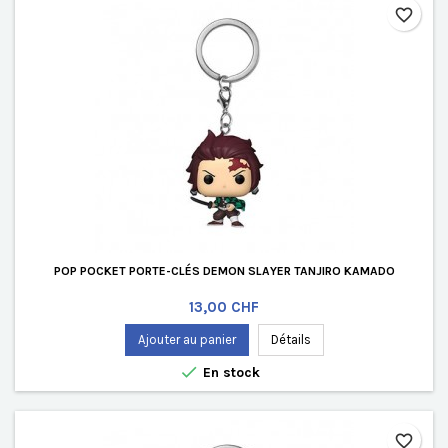
favorite_border
POP POCKET PORTE-CLÉS DEMON SLAYER TANJIRO KAMADO
Prix
13,00 CHF
Ajouter au panier
Détails

En stock
favorite_border