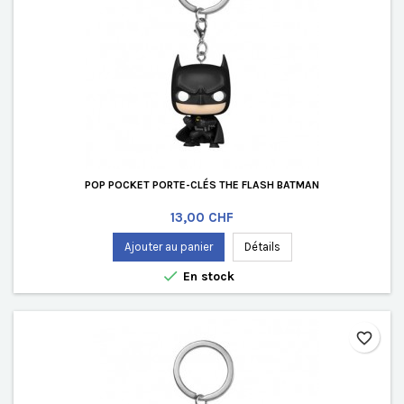
POP POCKET PORTE-CLÉS THE FLASH BATMAN
Prix
13,00 CHF
Ajouter au panier
Détails

En stock
favorite_border