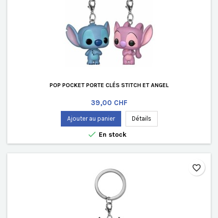
POP POCKET PORTE CLÉS STITCH ET ANGEL
Prix
39,00 CHF
Ajouter au panier
Détails

En stock
favorite_border