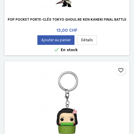
POP POCKET PORTE-CLÉS TOKYO GHOUL:RE KEN KANEKI FINAL BATTLE
Prix
13,00 CHF
Ajouter au panier
Détails

En stock
favorite_border