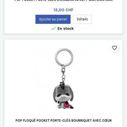
Prix
13,00 CHF
Ajouter au panier
Détails

En stock
favorite_border
POP FLOQUÉ POCKET PORTE-CLÉS BOURRIQUET AVEC CŒUR