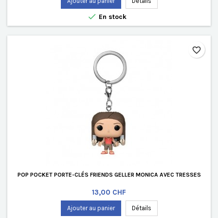
Ajouter au panier
Détails

En stock
favorite_border
POP POCKET PORTE-CLÉS FRIENDS GELLER MONICA AVEC TRESSES
Prix
13,00 CHF
Ajouter au panier
Détails