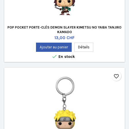
POP POCKET PORTE-CLÉS DEMON SLAYER KIMETSU NO YAIBA TANJIRO
KAMADO
Prix
13,00 CHF
Ajouter au panier
Détails

En stock
favorite_border