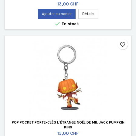
Prix
13,00 CHF
Ajouter au panier
Détails

En stock
favorite_border
POP POCKET PORTE-CLÉS L´ÉTRANGE NOËL DE MR. JACK PUMPKIN
KING
Prix
13,00 CHF