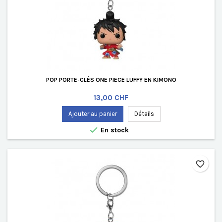
POP PORTE-CLÉS ONE PIECE LUFFY EN KIMONO
Prix
13,00 CHF
Ajouter au panier
Détails

En stock
favorite_border