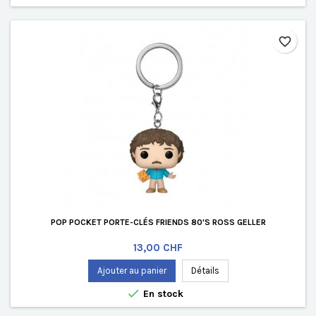
favorite_border
POP POCKET PORTE-CLÉS FRIENDS 80'S ROSS GELLER
Prix
13,00 CHF
Ajouter au panier
Détails

En stock