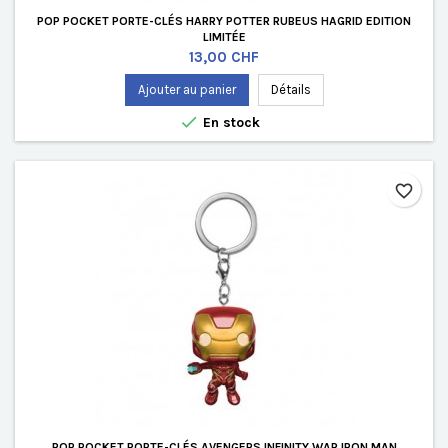
POP POCKET PORTE-CLÉS HARRY POTTER RUBEUS HAGRID EDITION
LIMITÉE
Prix
13,00 CHF
Ajouter au panier
Détails

En stock
favorite_border
POP POCKET PORTE-CLÉS AVENGERS INFINITY WAR IRON MAN