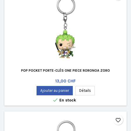
POP POCKET PORTE-CLÉS ONE PIECE RORONOA ZORO
Prix
13,00 CHF
Ajouter au panier
Détails

En stock
favorite_border