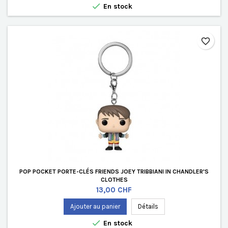

En stock
favorite_border
POP POCKET PORTE-CLÉS FRIENDS JOEY TRIBBIANI IN CHANDLER'S
CLOTHES
Prix
13,00 CHF
Ajouter au panier
Détails

En stock