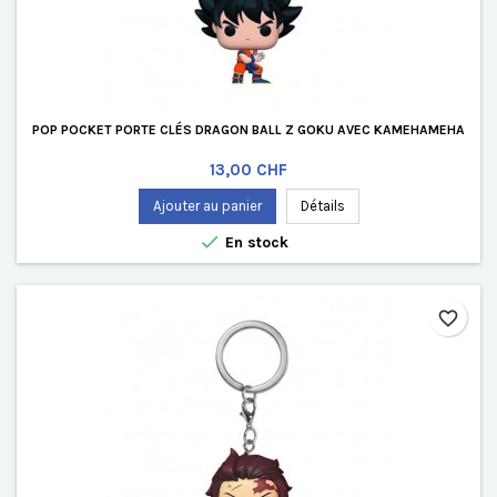
POP POCKET PORTE CLÉS DRAGON BALL Z GOKU AVEC KAMEHAMEHA
Prix
13,00 CHF
Ajouter au panier
Détails

En stock
favorite_border