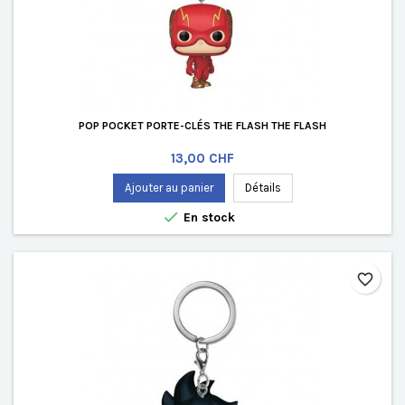
POP POCKET PORTE-CLÉS THE FLASH THE FLASH
Prix
13,00 CHF
Ajouter au panier
Détails

En stock
favorite_border