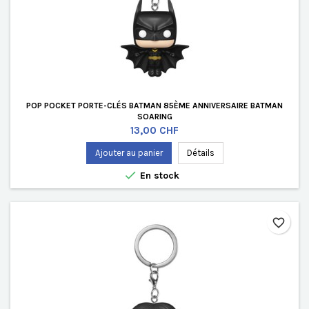
POP POCKET PORTE-CLÉS BATMAN 85ÈME ANNIVERSAIRE BATMAN
SOARING
Prix
13,00 CHF
Ajouter au panier
Détails

En stock
favorite_border