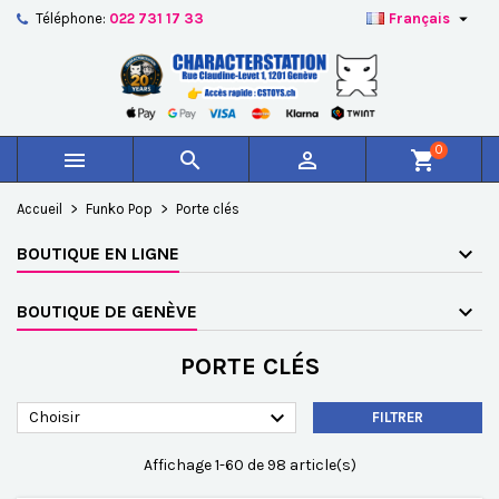

Téléphone:
022 731 17 33
Français
×
×
×
×
Ajouter à ma liste d'envies
((modalTitle))
Créer une liste d'envies
Connexion
add_circle_outline
Créer une nouvelle liste
((confirmMessage))
Vous devez être connecté pour ajouter des produits à
Nom de la liste d'envies
votre liste d'envies.
0



shopping_cart
((cancelText))
((modalDeleteText))
Annuler
Connexion
Accueil
Funko Pop
Porte clés
Annuler
Créer une liste d'envies
BOUTIQUE EN LIGNE
BOUTIQUE DE GENÈVE
PORTE CLÉS

Choisir
FILTRER
Affichage 1-60 de 98 article(s)