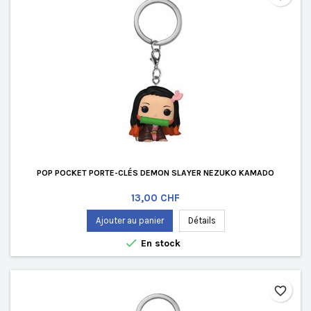
POP POCKET PORTE-CLÉS DEMON SLAYER NEZUKO KAMADO
Prix
13,00 CHF
Ajouter au panier
Détails

En stock
favorite_border