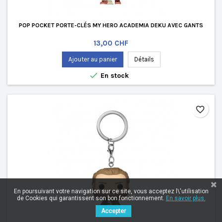
POP POCKET PORTE-CLÉS MY HERO ACADEMIA DEKU AVEC GANTS
Prix
13,00 CHF
Ajouter au panier
Détails

En stock
favorite_border
En poursuivant votre navigation sur ce site, vous acceptez l\'utilisation
de Cookies qui garantissent son bon fonctionnement.
En savoir plus.
Accepter