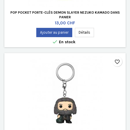
POP POCKET PORTE-CLÉS DEMON SLAYER NEZUKO KAMADO DANS
PANIER
Prix
13,00 CHF
Ajouter au panier
Détails

En stock
favorite_border