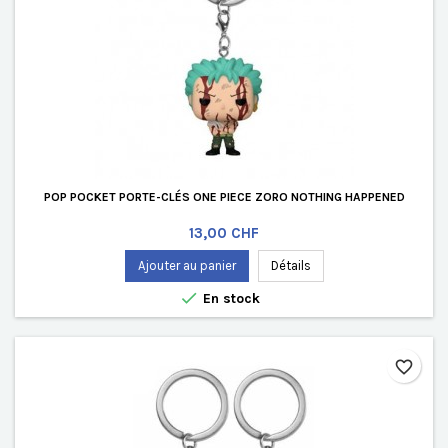
POP POCKET PORTE-CLÉS ONE PIECE ZORO NOTHING HAPPENED
Prix
13,00 CHF
Ajouter au panier
Détails

En stock
favorite_border