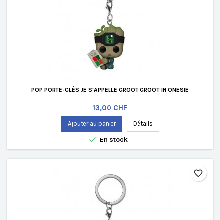
POP PORTE-CLÉS JE S'APPELLE GROOT GROOT IN ONESIE
Prix
13,00 CHF
Ajouter au panier
Détails

En stock
favorite_border