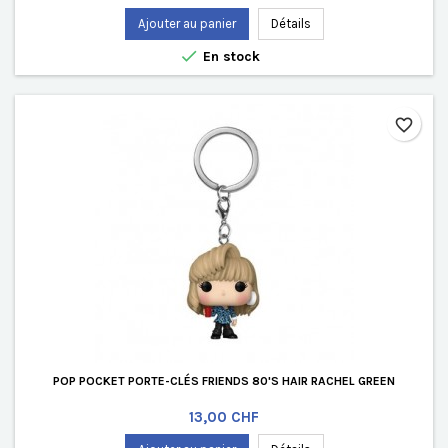
Ajouter au panier
Détails

En stock
favorite_border
POP POCKET PORTE-CLÉS FRIENDS 80'S HAIR RACHEL GREEN
Prix
13,00 CHF