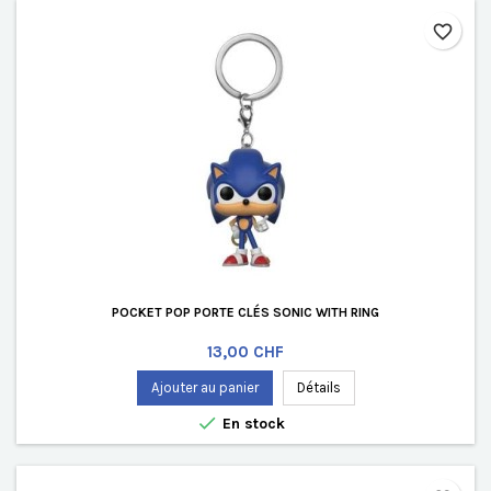
favorite_border
POCKET POP PORTE CLÉS SONIC WITH RING
Prix
13,00 CHF
Ajouter au panier
Détails

En stock