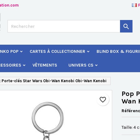
ation.com
jouter à ma liste d'envies
éer une liste d'envies
onnexion

Créer une nouvelle liste
s devez être connecté pour ajouter des produits à votre liste d'envies
 de la liste d'envies
NKO POP
CARTES À COLLECTIONNER
BLIND BOX & FIGUR
Annuler
Connexio
CESSOIRES
VÊTEMENTS
UNIVERS CS
Annuler
Créer une liste d'envie
 Porte-clés Star Wars Obi-Wan Kenobi Obi-Wan Kenobi
Pop P
favorite_border
Wan 
Référen
Taille:
4 c