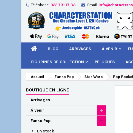
Téléphone:
022 731 17 33
Email:
info@characterst
A
Cr
C
add_circle_outline
Vou
Nom
BLOG
ARRIVAGES
À VENIR
FU
FIGURINES DE COLLECTION
PELUCHES
AC
Accueil
Funko Pop
Star Wars
Pop Pocket
BOUTIQUE EN LIGNE
Arrivages
À venir
Funko Pop
En stock