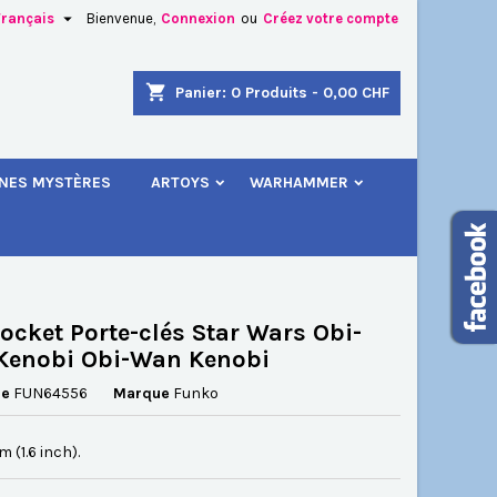

Français
Bienvenue,
Connexion
ou
Créez votre compte
×
×
×
shopping_cart
Panier:
0
Produits - 0,00 CHF
.
INES MYSTÈRES
ARTOYS
WARHAMMER
n
s
ocket Porte-clés Star Wars Obi-
Kenobi Obi-Wan Kenobi
ce
FUN64556
Marque
Funko
m (1.6 inch).