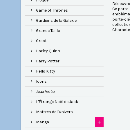
Floqué
Découvrez
Ce porte-
Game of Thrones
emblémati
porte-clé
Gardiens de la Galaxie
collectio
Characte
Grande Taille
Groot
Harley Quinn
Harry Potter
Hello Kitty
Icons
Jeux Vidéo
L'Étrange Noël de Jack
Maîtres de l'univers
Manga