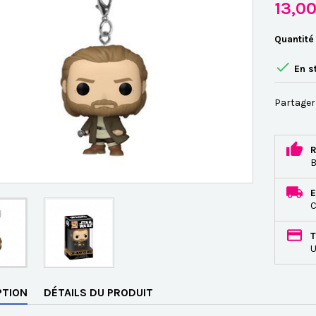
13,0
Quantité

En s
Partager
R
B
E
C
T
U
PTION
DÉTAILS DU PRODUIT