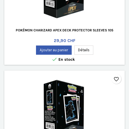
POKÉMON CHARIZARD APEX DECK PROTECTOR SLEEVES 105
Prix
29,90 CHF
Ajouter au panier
Détails

En stock
favorite_border