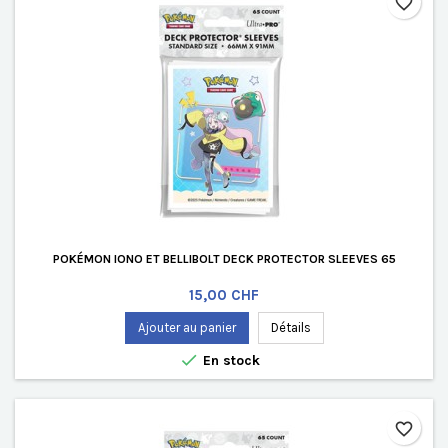
favorite_border
POKÉMON IONO ET BELLIBOLT DECK PROTECTOR SLEEVES 65
Prix
15,00 CHF
Ajouter au panier
Détails

En stock
favorite_border