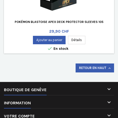
POKÉMON BLASTOISE APEX DECK PROTECTOR SLEEVES 105
Prix
29,90 CHF
Ajouter au panier
Détails

En stock
RETOUR EN HAUT


BOUTIQUE DE GENÈVE

INFORMATION

VOTRE COMPTE