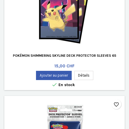
POKÉMON SHIMMERING SKYLINE DECK PROTECTOR SLEEVES 65
Prix
15,00 CHF
Ajouter au panier
Détails

En stock
favorite_border