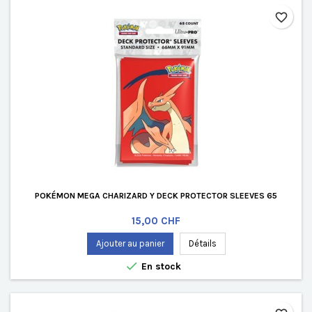
favorite_border
POKÉMON MEGA CHARIZARD Y DECK PROTECTOR SLEEVES 65
Prix
15,00 CHF
Ajouter au panier
Détails

En stock