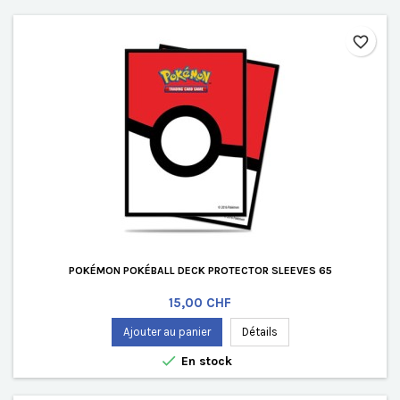
favorite_border
POKÉMON POKÉBALL DECK PROTECTOR SLEEVES 65
Prix
15,00 CHF
Ajouter au panier
Détails

En stock