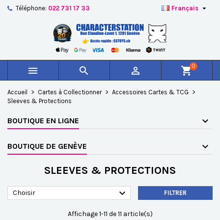

Téléphone:
022 731 17 33
Français
×
×
×
×
Ajouter à ma liste d'envies
((modalTitle))
Créer une liste d'envies
Connexion
add_circle_outline
Créer une nouvelle liste
((confirmMessage))
Vous devez être connecté pour ajouter des produits à
Nom de la liste d'envies
votre liste d'envies.
0



shopping_cart
((cancelText))
((modalDeleteText))
Annuler
Connexion
Accueil
Cartes à Collectionner
Accessoires Cartes & TCG
Annuler
Créer une liste d'envies
Sleeves & Protections
BOUTIQUE EN LIGNE
BOUTIQUE DE GENÈVE
SLEEVES & PROTECTIONS

Choisir
FILTRER
Affichage 1-11 de 11 article(s)