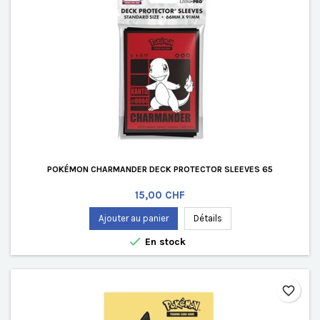
POKÉMON CHARMANDER DECK PROTECTOR SLEEVES 65
Prix
15,00 CHF
Ajouter au panier
Détails

En stock
favorite_border