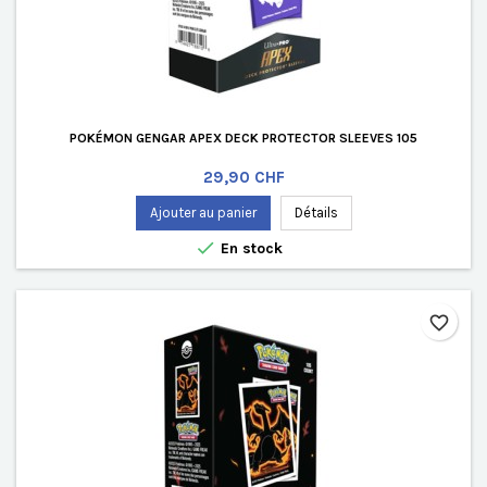
POKÉMON GENGAR APEX DECK PROTECTOR SLEEVES 105
Prix
29,90 CHF
Ajouter au panier
Détails

En stock
favorite_border