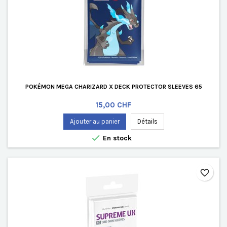
POKÉMON MEGA CHARIZARD X DECK PROTECTOR SLEEVES 65
Prix
15,00 CHF
Ajouter au panier
Détails

En stock
favorite_border