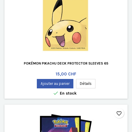
POKÉMON PIKACHU DECK PROTECTOR SLEEVES 65
Prix
15,00 CHF
Ajouter au panier
Détails

En stock
favorite_border