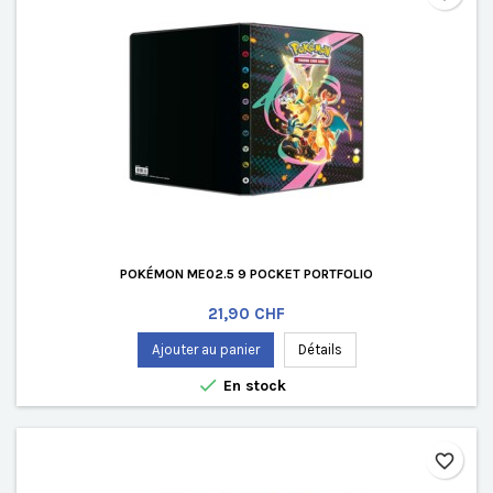
POKÉMON ME02.5 9 POCKET PORTFOLIO
Prix
21,90 CHF
Ajouter au panier
Détails

En stock
favorite_border