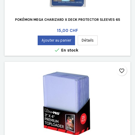
POKÉMON MEGA CHARIZARD X DECK PROTECTOR SLEEVES 65
Prix
15,00 CHF
Ajouter au panier
Détails

En stock
favorite_border