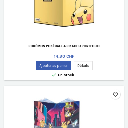
POKÉMON POKÉBALL 4 PIKACHU PORTFOLIO
Prix
14,90 CHF
Ajouter au panier
Détails

En stock
favorite_border