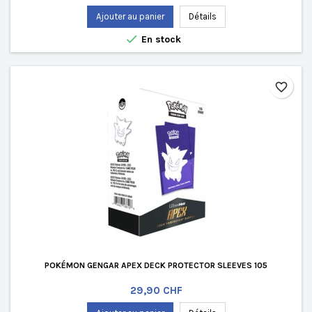
Ajouter au panier
Détails

En stock
favorite_border
POKÉMON GENGAR APEX DECK PROTECTOR SLEEVES 105
Prix
29,90 CHF