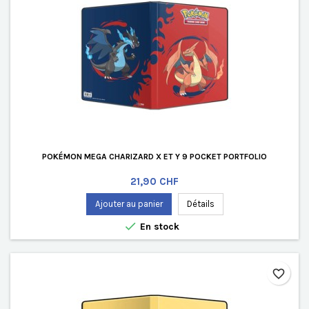
POKÉMON MEGA CHARIZARD X ET Y 9 POCKET PORTFOLIO
Prix
21,90 CHF
Ajouter au panier
Détails

En stock
favorite_border