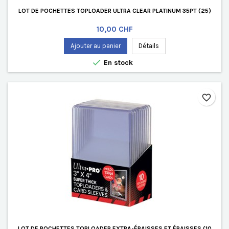
LOT DE POCHETTES TOPLOADER ULTRA CLEAR PLATINUM 35PT (25)
Prix
10,00 CHF
Ajouter au panier
Détails

En stock
favorite_border
LOT DE POCHETTES TOPLOADER EXTRA-ÉPAISSES ET ÉPAISSES (10