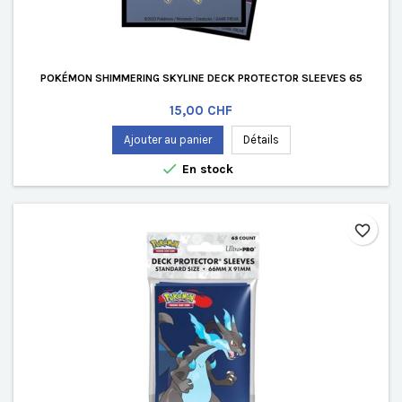
POKÉMON SHIMMERING SKYLINE DECK PROTECTOR SLEEVES 65
Prix
15,00 CHF
Ajouter au panier
Détails

En stock
favorite_border