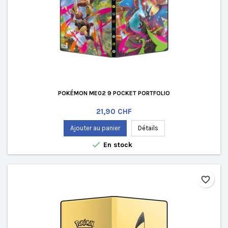
POKÉMON ME02 9 POCKET PORTFOLIO
Prix
21,90 CHF
Ajouter au panier
Détails

En stock
favorite_border