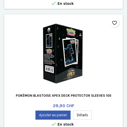

En stock
favorite_border
POKÉMON BLASTOISE APEX DECK PROTECTOR SLEEVES 105
Prix
29,90 CHF
Ajouter au panier
Détails

En stock