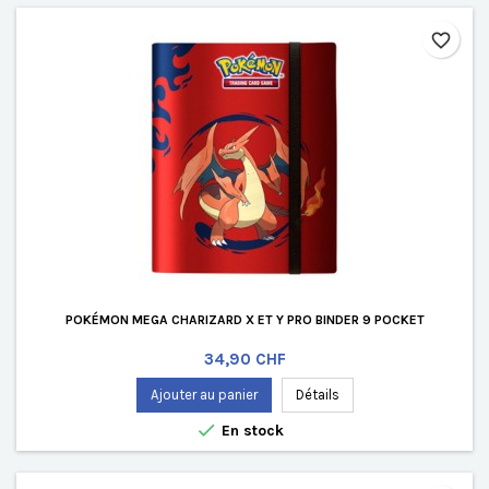
favorite_border
POKÉMON MEGA CHARIZARD X ET Y PRO BINDER 9 POCKET
Prix
34,90 CHF
Ajouter au panier
Détails

En stock