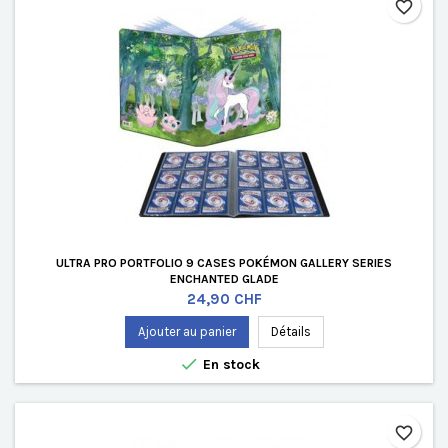
favorite_border
ULTRA PRO PORTFOLIO 9 CASES POKÉMON GALLERY SERIES
ENCHANTED GLADE
Prix
24,90 CHF
Ajouter au panier
Détails

En stock
favorite_border