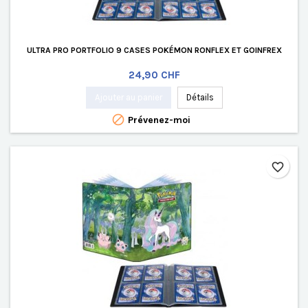
ULTRA PRO PORTFOLIO 9 CASES POKÉMON RONFLEX ET GOINFREX
Prix
24,90 CHF
Ajouter au panier
Détails

Prévenez-moi
favorite_border