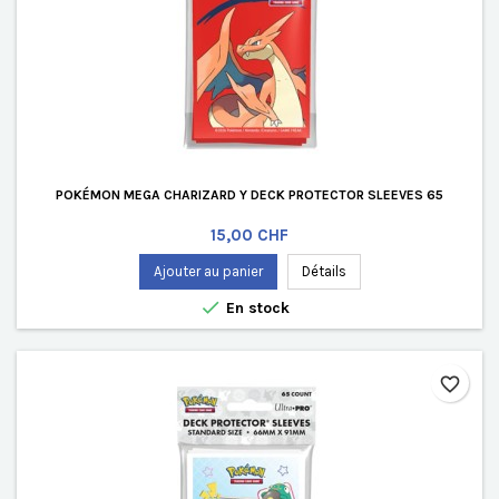
POKÉMON MEGA CHARIZARD Y DECK PROTECTOR SLEEVES 65
Prix
15,00 CHF
Ajouter au panier
Détails

En stock
favorite_border