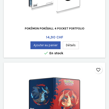
POKÉMON POKÉBALL 4 POCKET PORTFOLIO
Prix
14,90 CHF
Ajouter au panier
Détails

En stock
favorite_border