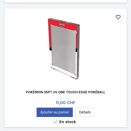
favorite_border
POKÉMON 35PT UV ONE TOUCH EDGE POKÉBALL
Prix
11,00 CHF
Ajouter au panier
Détails

En stock