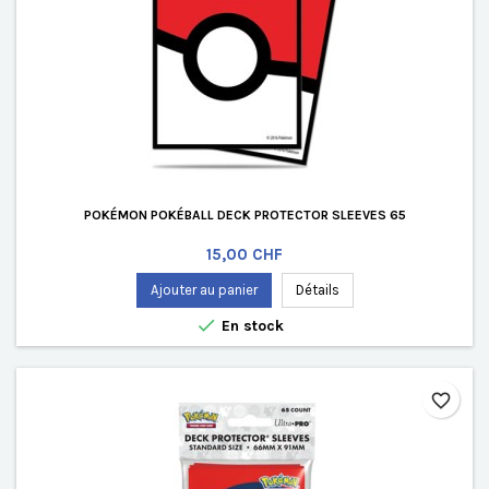
POKÉMON POKÉBALL DECK PROTECTOR SLEEVES 65
Prix
15,00 CHF
Ajouter au panier
Détails

En stock
favorite_border