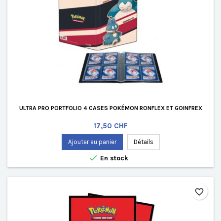
ULTRA PRO PORTFOLIO 4 CASES POKÉMON RONFLEX ET GOINFREX
Prix
17,50 CHF
Ajouter au panier
Détails

En stock
favorite_border