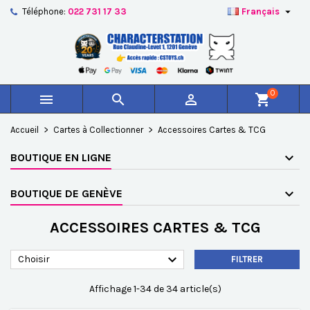

Téléphone:
022 731 17 33
Français
×
×
×
×
Ajouter à ma liste d'envies
((modalTitle))
Créer une liste d'envies
Connexion
add_circle_outline
Créer une nouvelle liste
((confirmMessage))
Vous devez être connecté pour ajouter des produits à
Nom de la liste d'envies
votre liste d'envies.
0



shopping_cart
((cancelText))
((modalDeleteText))
Annuler
Connexion
Accueil
Cartes à Collectionner
Accessoires Cartes & TCG
Annuler
Créer une liste d'envies
BOUTIQUE EN LIGNE
BOUTIQUE DE GENÈVE
ACCESSOIRES CARTES & TCG

Choisir
FILTRER
Affichage 1-34 de 34 article(s)