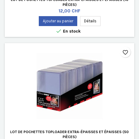
PIÈCES)
Prix
12,00 CHF
Ajouter au panier
Détails

En stock
favorite_border
LOT DE POCHETTES TOPLOADER EXTRA-ÉPAISSES ET ÉPAISSES (50
PIÈCES)