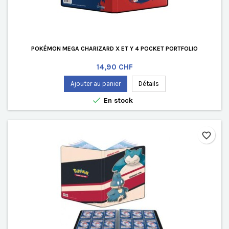
POKÉMON MEGA CHARIZARD X ET Y 4 POCKET PORTFOLIO
Prix
14,90 CHF
Ajouter au panier
Détails

En stock
favorite_border