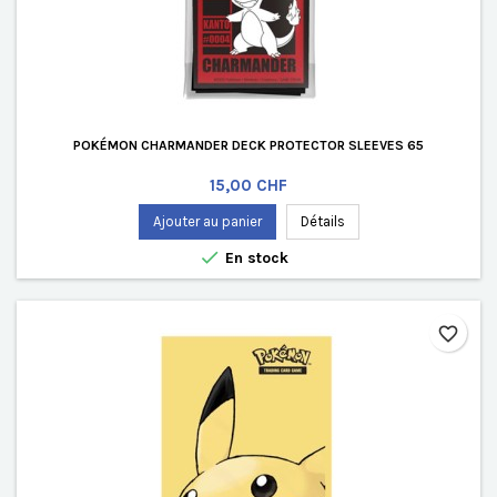
POKÉMON CHARMANDER DECK PROTECTOR SLEEVES 65
Prix
15,00 CHF
Ajouter au panier
Détails

En stock
favorite_border