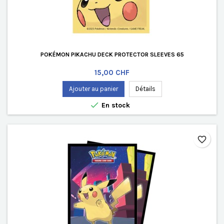
POKÉMON PIKACHU DECK PROTECTOR SLEEVES 65
Prix
15,00 CHF
Ajouter au panier
Détails

En stock
favorite_border