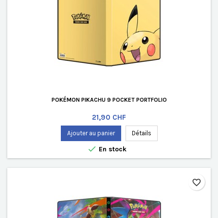
POKÉMON PIKACHU 9 POCKET PORTFOLIO
Prix
21,90 CHF
Ajouter au panier
Détails

En stock
favorite_border