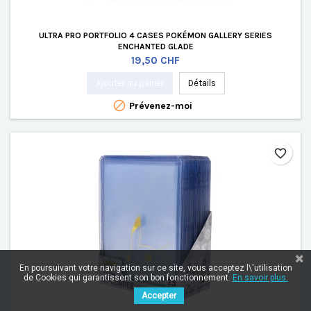
ULTRA PRO PORTFOLIO 4 CASES POKÉMON GALLERY SERIES
ENCHANTED GLADE
Prix
19,50 CHF
Ajouter au panier
Détails

Prévenez-moi
favorite_border
En poursuivant votre navigation sur ce site, vous acceptez l\'utilisation
de Cookies qui garantissent son bon fonctionnement.
En savoir plus.
Accepter