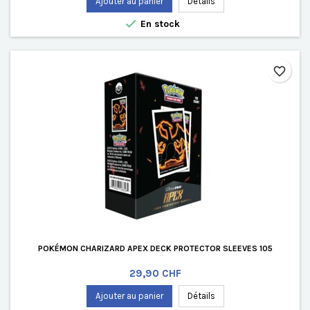
Ajouter au panier
Détails

En stock
favorite_border
POKÉMON CHARIZARD APEX DECK PROTECTOR SLEEVES 105
Prix
29,90 CHF
Ajouter au panier
Détails