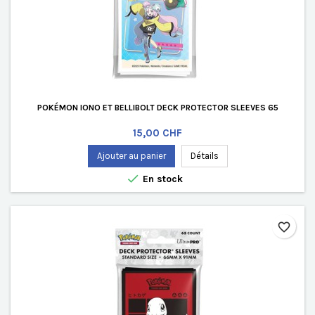
POKÉMON IONO ET BELLIBOLT DECK PROTECTOR SLEEVES 65
Prix
15,00 CHF
Ajouter au panier
Détails

En stock
favorite_border