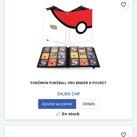
favorite_border
POKÉMON POKÉBALL PRO BINDER 9 POCKET
Prix
34,90 CHF
Ajouter au panier
Détails

En stock
favorite_border