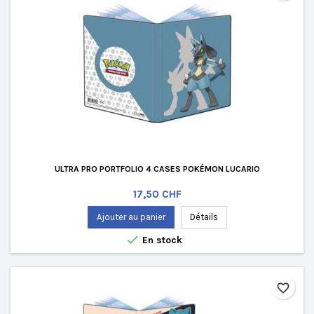
ULTRA PRO PORTFOLIO 4 CASES POKÉMON LUCARIO
Prix
17,50 CHF
Ajouter au panier
Détails

En stock
favorite_border