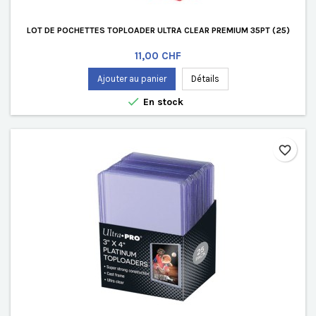
LOT DE POCHETTES TOPLOADER ULTRA CLEAR PREMIUM 35PT (25)
Prix
11,00 CHF
Ajouter au panier
Détails

En stock
favorite_border