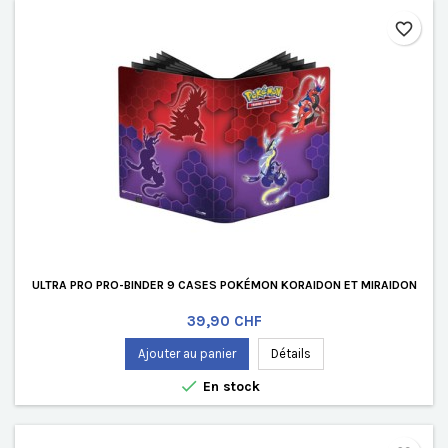
favorite_border
ULTRA PRO PRO-BINDER 9 CASES POKÉMON KORAIDON ET MIRAIDON
Prix
39,90 CHF
Ajouter au panier
Détails

En stock