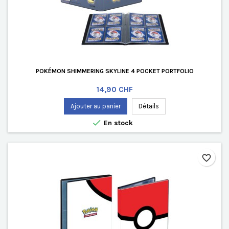
POKÉMON SHIMMERING SKYLINE 4 POCKET PORTFOLIO
Prix
14,90 CHF
Ajouter au panier
Détails

En stock
favorite_border