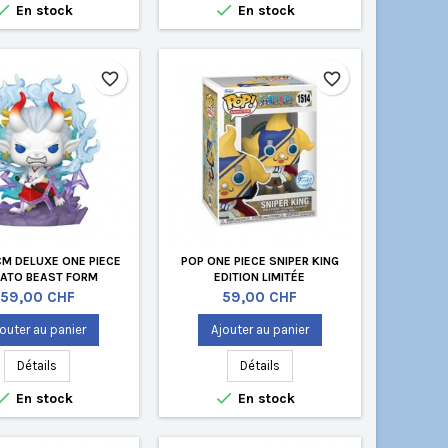


En stock
En stock
favorite_border
favorite_border
CM DELUXE ONE PIECE
POP ONE PIECE SNIPER KING
ATO BEAST FORM
EDITION LIMITÉE
Prix
Prix
59,00 CHF
59,00 CHF
outer au panier
Ajouter au panier
Détails
Détails


En stock
En stock