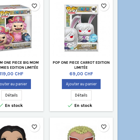
favorite_border
favorite_border
CM ONE PIECE BIG MOM
POP ONE PIECE CARROT EDITION
MIES EDITION LIMITÉE
LIMITÉE
Prix
Prix
119,00 CHF
69,00 CHF
outer au panier
Ajouter au panier
Détails
Détails


En stock
En stock
favorite_border
favorite_border