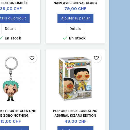
E EDITION LIMITÉE
NAMI AVEC CHEVAL BLANC
HOBBY EDITION LIMITÉE
Prix
Prix
39,00 CHF
79,00 CHF
tails du produit
Ajouter au panier
Détails
Détails


En stock
En stock
favorite_border
favorite_border
KET PORTE-CLÉS ONE
POP ONE PIECE BORSALINO
CE ZORO NOTHING
ADMIRAL KIZARU EDITION
HAPPENED
LIMITÉE
Prix
Prix
13,00 CHF
49,00 CHF