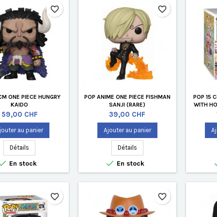
favorite_border
favorite_border
 CM ONE PIECE HUNGRY
POP ANIME ONE PIECE FISHMAN
POP 15 
KAIDO
SANJI (RARE)
WITH HO
Prix
Prix
59,00 CHF
39,00 CHF
jouter au panier
Ajouter au panier
Aj
Détails
Détails


En stock
En stock
favorite_border
favorite_border