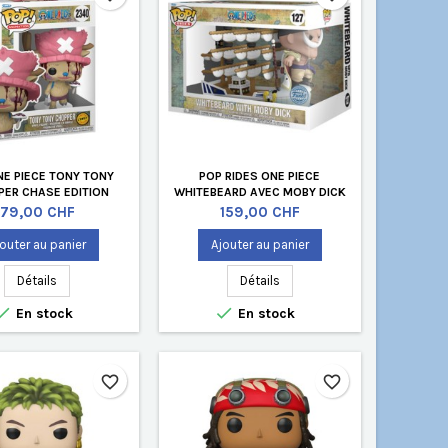
NE PIECE TONY TONY
POP RIDES ONE PIECE
ER CHASE EDITION
WHITEBEARD AVEC MOBY DICK
LIMITÉE
EDITION LIMITÉE
Prix
Prix
79,00 CHF
159,00 CHF
outer au panier
Ajouter au panier
Détails
Détails


En stock
En stock
favorite_border
favorite_border