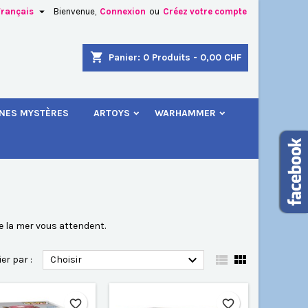

Français
Bienvenue,
Connexion
ou
Créez votre compte
×
×
×
×
shopping_cart
Panier:
0
Produits - 0,00 CHF
.
INES MYSTÈRES
ARTOYS
WARHAMMER
)
n
s
e la mer vous attendent.



ier par :
Choisir
favorite_border
favorite_border