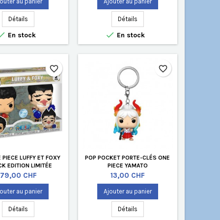
outer au panier
Ajouter au panier
Détails
Détails


En stock
En stock
favorite_border
favorite_border
 PIECE LUFFY ET FOXY
POP POCKET PORTE-CLÉS ONE
K EDITION LIMITÉE
PIECE YAMATO
Prix
Prix
79,00 CHF
13,00 CHF
outer au panier
Ajouter au panier
Détails
Détails