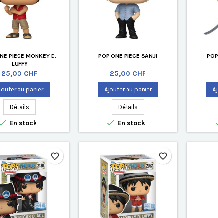
NE PIECE MONKEY D.
POP ONE PIECE SANJI
POP
LUFFY
Prix
Prix
25,00 CHF
25,00 CHF
jouter au panier
Ajouter au panier
Aj
Détails
Détails


En stock
En stock
favorite_border
favorite_border