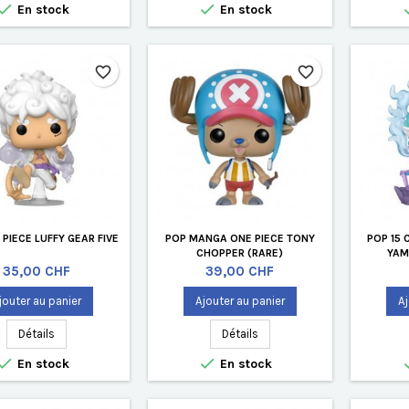


En stock
En stock
favorite_border
favorite_border
PIECE LUFFY GEAR FIVE
POP MANGA ONE PIECE TONY
POP 15 
CHOPPER (RARE)
YAM
Prix
Prix
35,00 CHF
39,00 CHF
jouter au panier
Ajouter au panier
Aj
Détails
Détails


En stock
En stock