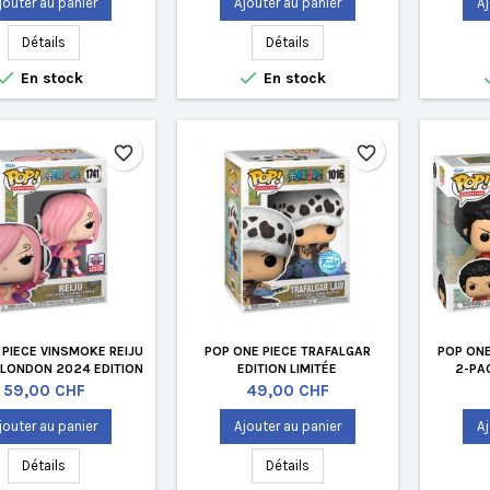
jouter au panier
Ajouter au panier
Aj
Détails
Détails


En stock
En stock
favorite_border
favorite_border
 PIECE VINSMOKE REIJU
POP ONE PIECE TRAFALGAR
POP ONE
LONDON 2024 EDITION
EDITION LIMITÉE
2-PAC
LIMITÉE
Prix
Prix
59,00 CHF
49,00 CHF
jouter au panier
Ajouter au panier
Aj
Détails
Détails