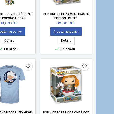
KET PORTE-CLÉS ONE
POP ONE PIECE NAMI ALABASTA
CE RORONOA ZORO
EDITION LIMITÉE
Prix
Prix
13,00 CHF
39,00 CHF
outer au panier
Ajouter au panier
Détails
Détails


En stock
En stock
favorite_border
favorite_border
ONE PIECE LUFFY GEAR
POP WCE2025 RIDES ONE PIECE