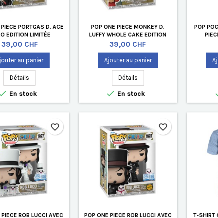
 PIECE PORTGAS D. ACE
POP ONE PIECE MONKEY D.
POP POC
RO EDITION LIMITÉE
LUFFY WHOLE CAKE EDITION
PIE
LIMITÉE
Prix
Prix
39,00 CHF
39,00 CHF
jouter au panier
Ajouter au panier
Aj
Détails
Détails


En stock
En stock
favorite_border
favorite_border
 PIECE ROB LUCCI AVEC
POP ONE PIECE ROB LUCCI AVEC
T-SHIRT 