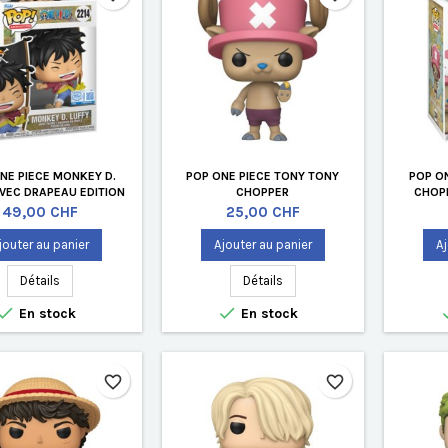
NE PIECE MONKEY D.
POP ONE PIECE TONY TONY
POP O
AVEC DRAPEAU EDITION
CHOPPER
CHOPP
LIMITÉE
Prix
Prix
49,00 CHF
25,00 CHF
jouter au panier
Ajouter au panier
Aj
Détails
Détails


En stock
En stock
favorite_border
favorite_border