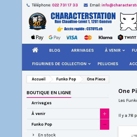
Téléphone:
022 731 17 33
Email:
info@characterst
A
(
Cr
C
add_circle_outline
((
Vou
Nom
BLOG
ARRIVAGES
À VENIR
FU
FIGURINES DE COLLECTION
PELUCHES
AC
Accueil
Funko Pop
One Piece
One P
BOUTIQUE EN LIGNE
Les Funko
Arrivages
À venir
Il y a 78 
Funko Pop
En stock