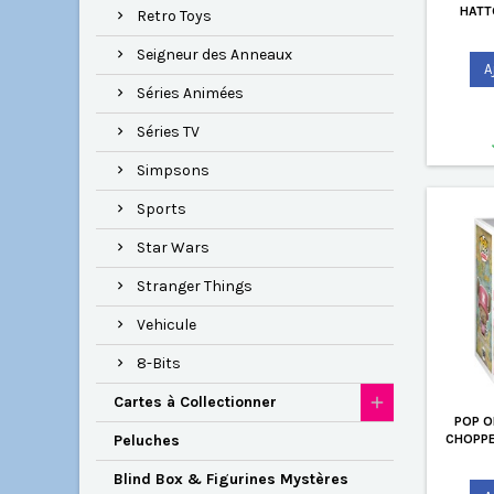
HATT
Retro Toys
Seigneur des Anneaux
A
Séries Animées
Séries TV
Simpsons
Sports
Star Wars
Stranger Things
Vehicule
8-Bits
Cartes à Collectionner
POP O
CHOPPE
Peluches
Blind Box & Figurines Mystères