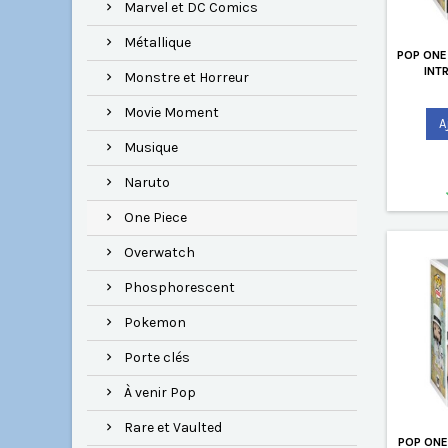
Marvel et DC Comics
Métallique
POP ONE
INT
Monstre et Horreur
Movie Moment
A
Musique
Naruto
One Piece
Overwatch
Phosphorescent
Pokemon
Porte clés
À venir Pop
Rare et Vaulted
POP ONE