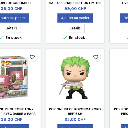
ORI EDITION LIMITÉE
HATTORI CHASE EDITION LIMITÉE
FIV
Prix
Prix
39,00 CHF
99,00 CHF
jouter au panier
Ajouter au panier
Dé
Détails
Détails


En stock
En stock
favorite_border
favorite_border
NE PIECE TONY TONY
POP ONE PIECE RORONOA ZORO
POP POC
R AVEC BARBE À PAPA
REFRESH
PIE
EDITION LIMITÉE
Prix
Prix
39,00 CHF
25,00 CHF