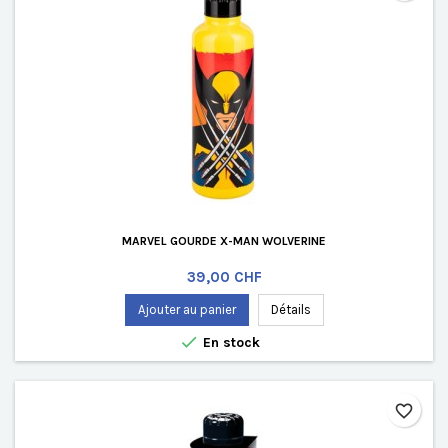
MARVEL GOURDE X-MAN WOLVERINE
Prix
39,00 CHF
Ajouter au panier
Détails

En stock
favorite_border