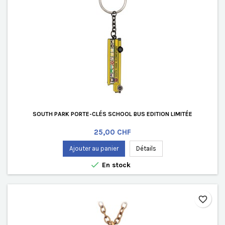
SOUTH PARK PORTE-CLÉS SCHOOL BUS EDITION LIMITÉE
Prix
25,00 CHF
Ajouter au panier
Détails

En stock
favorite_border