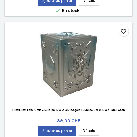
Ajouter au panier
Détails

En stock
favorite_border
TIRELIRE LES CHEVALIERS DU ZODIAQUE PANDORA'S BOX DRAGON
Prix
39,00 CHF
Ajouter au panier
Détails