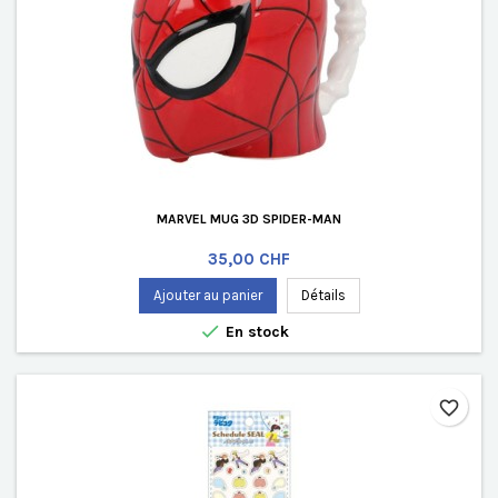
MARVEL MUG 3D SPIDER-MAN
Prix
35,00 CHF
Ajouter au panier
Détails

En stock
favorite_border