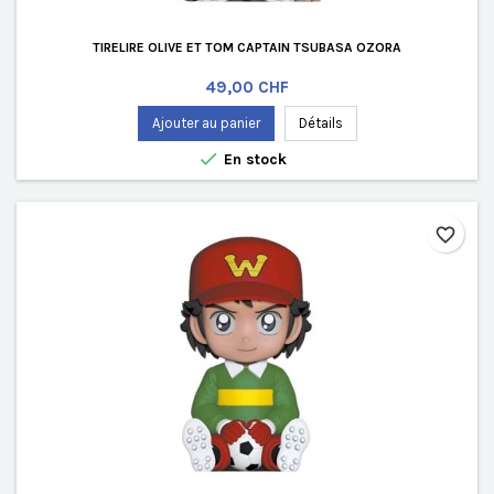
TIRELIRE OLIVE ET TOM CAPTAIN TSUBASA OZORA
Prix
49,00 CHF
Ajouter au panier
Détails

En stock
favorite_border