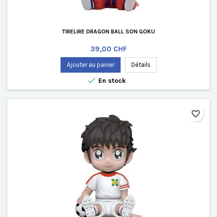
TIRELIRE DRAGON BALL SON GOKU
Prix
39,00 CHF
Ajouter au panier
Détails

En stock
favorite_border