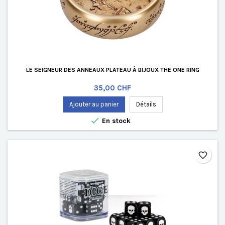
LE SEIGNEUR DES ANNEAUX PLATEAU À BIJOUX THE ONE RING
Prix
35,00 CHF
Ajouter au panier
Détails

En stock
favorite_border