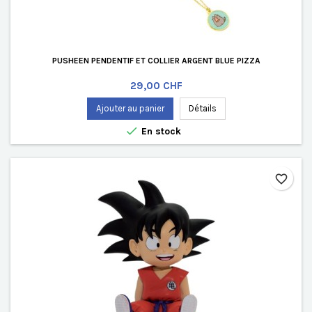
PUSHEEN PENDENTIF ET COLLIER ARGENT BLUE PIZZA
Prix
29,00 CHF
Ajouter au panier
Détails

En stock
favorite_border