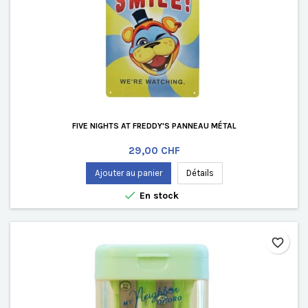
FIVE NIGHTS AT FREDDY'S PANNEAU MÉTAL
Prix
29,00 CHF
Ajouter au panier
Détails

En stock
favorite_border