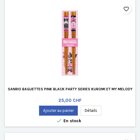
favorite_border
SANRIO BAGUETTES PINK BLACK PARTY SERIES KUROMI ET MY MELODY
Prix
25,00 CHF
Ajouter au panier
Détails

En stock