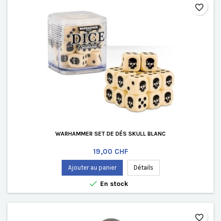
favorite_border
WARHAMMER SET DE DÉS SKULL BLANC
Prix
19,00 CHF
Ajouter au panier
Détails

En stock
favorite_border