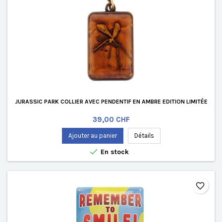
JURASSIC PARK COLLIER AVEC PENDENTIF EN AMBRE EDITION LIMITÉE
Prix
39,00 CHF
Ajouter au panier
Détails

En stock
favorite_border