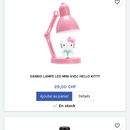
favorite_border
SANRIO LAMPE LED MINI AVEC HELLO KITTY
Prix
29,00 CHF
Ajouter au panier
Détails

En stock
favorite_border