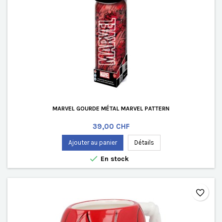
MARVEL GOURDE MÉTAL MARVEL PATTERN
Prix
39,00 CHF
Ajouter au panier
Détails

En stock
favorite_border