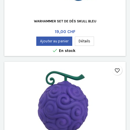
WARHAMMER SET DE DÉS SKULL BLEU
Prix
19,00 CHF
Ajouter au panier
Détails

En stock
favorite_border