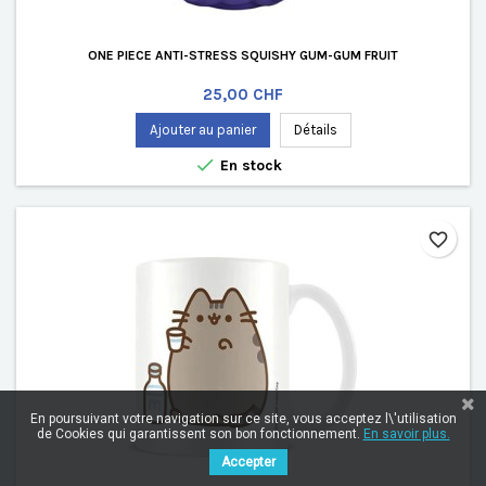
ONE PIECE ANTI-STRESS SQUISHY GUM-GUM FRUIT
Prix
25,00 CHF
Ajouter au panier
Détails

En stock
favorite_border
En poursuivant votre navigation sur ce site, vous acceptez l\'utilisation
de Cookies qui garantissent son bon fonctionnement.
En savoir plus.
Accepter