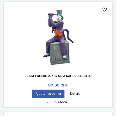
favorite_border
28 CM TIRELIRE JOKER ON A SAFE COLLECTOR
Prix
89,00 CHF
Ajouter au panier
Détails

En stock