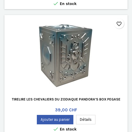

En stock
favorite_border
TIRELIRE LES CHEVALIERS DU ZODIAQUE PANDORA'S BOX PEGASE
Prix
39,00 CHF
Ajouter au panier
Détails

En stock