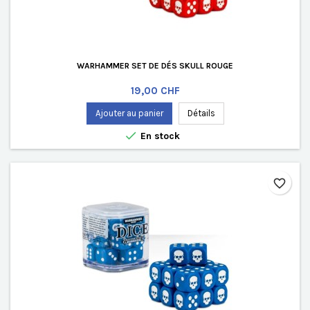
WARHAMMER SET DE DÉS SKULL ROUGE
Prix
19,00 CHF
Ajouter au panier
Détails

En stock
favorite_border