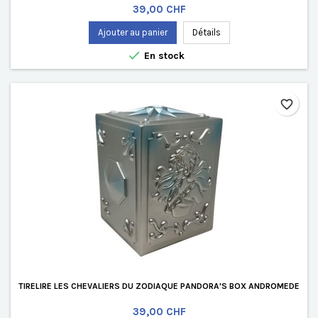
Prix
39,00 CHF
Ajouter au panier
Détails

En stock
favorite_border
TIRELIRE LES CHEVALIERS DU ZODIAQUE PANDORA'S BOX ANDROMEDE
Prix
39,00 CHF