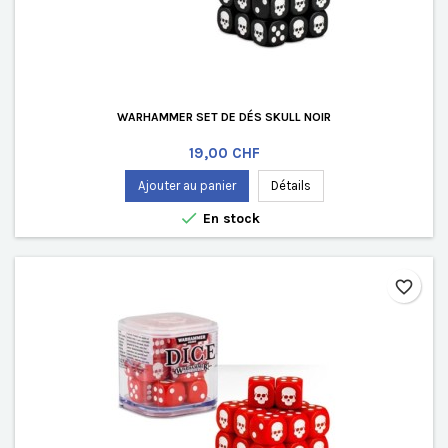
WARHAMMER SET DE DÉS SKULL NOIR
Prix
19,00 CHF
Ajouter au panier
Détails

En stock
favorite_border