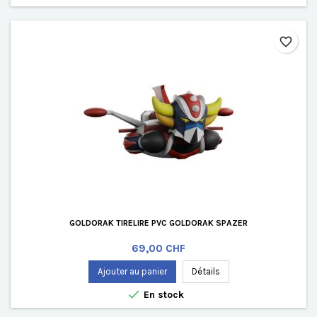
favorite_border
GOLDORAK TIRELIRE PVC GOLDORAK SPAZER
Prix
69,00 CHF
Ajouter au panier
Détails

En stock