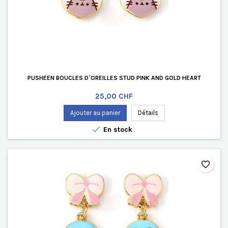
PUSHEEN BOUCLES D´OREILLES STUD PINK AND GOLD HEART
Prix
25,00 CHF
Ajouter au panier
Détails

En stock
favorite_border