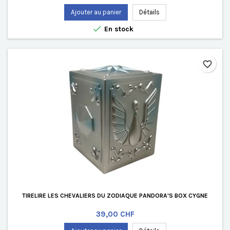
Ajouter au panier
Détails

En stock
favorite_border
TIRELIRE LES CHEVALIERS DU ZODIAQUE PANDORA'S BOX CYGNE
Prix
39,00 CHF