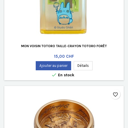
MON VOISIN TOTORO TAILLE-CRAYON TOTORO FORÊT
Prix
15,00 CHF
Ajouter au panier
Détails

En stock
favorite_border