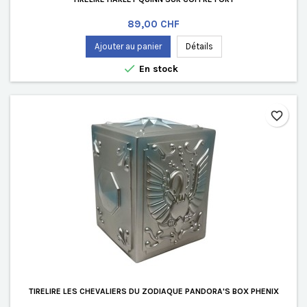
Prix
89,00 CHF
Ajouter au panier
Détails

En stock
favorite_border
TIRELIRE LES CHEVALIERS DU ZODIAQUE PANDORA'S BOX PHENIX