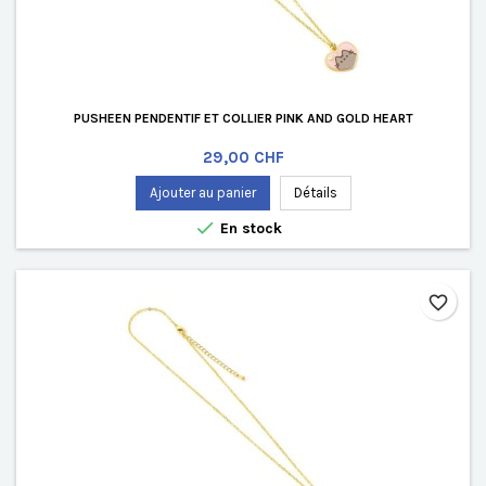
PUSHEEN PENDENTIF ET COLLIER PINK AND GOLD HEART
Prix
29,00 CHF
Ajouter au panier
Détails

En stock
favorite_border