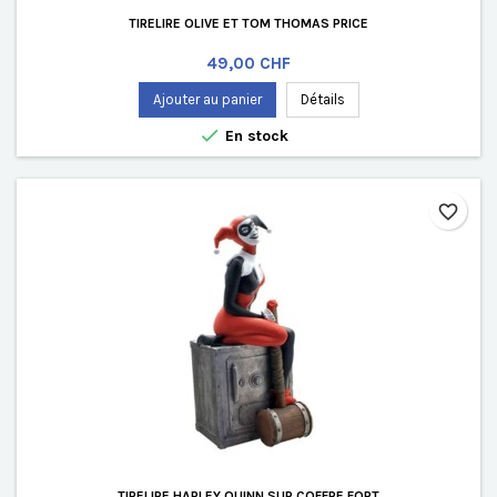
TIRELIRE OLIVE ET TOM THOMAS PRICE
Prix
49,00 CHF
Ajouter au panier
Détails

En stock
favorite_border
TIRELIRE HARLEY QUINN SUR COFFRE FORT