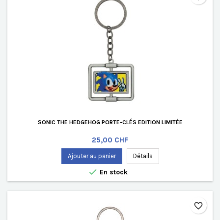
SONIC THE HEDGEHOG PORTE-CLÉS EDITION LIMITÉE
Prix
25,00 CHF
Ajouter au panier
Détails

En stock
favorite_border