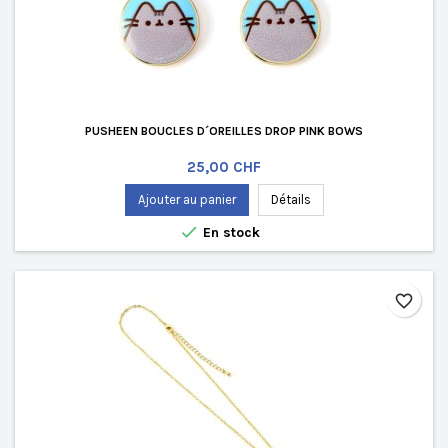
PUSHEEN BOUCLES D´OREILLES DROP PINK BOWS
Prix
25,00 CHF
Ajouter au panier
Détails

En stock
favorite_border