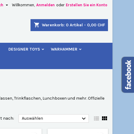

ch
Willkommen,
Anmelden
oder
Erstellen Sie ein Konto
×
×
×
×
shopping_cart
Warenkorb:
0
Artikel - 0,00 CHF
u
DESIGNER TOYS
WARHAMMER
)
n
n
ssen, Trinkflaschen, Lunchboxen und mehr. Offizielle



rt nach:
Auswählen