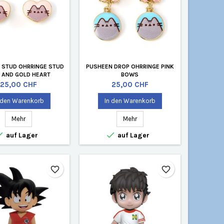
 STUD OHRRINGE STUD
PUSHEEN DROP OHRRINGE PINK
K AND GOLD HEART
BOWS
Preis
Preis
25,00 CHF
25,00 CHF
 den Warenkorb
In den Warenkorb
Mehr
Mehr


auf Lager
auf Lager
favorite_border
favorite_border