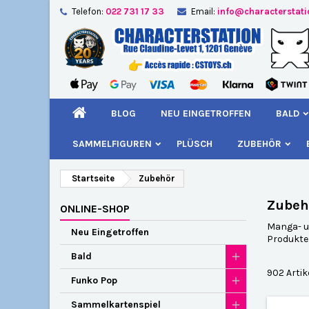
Telefon:
022 731 17 33
Email:
info@characterstat
A
(
W
A
add_circle_outline
((
Si
Na
kö
BLOG
NEU EINGETROFFEN
BALD
SAMMELFIGUREN
PLÜSCH
ZUBEHÖR
Startseite
Zubehör
Zubeh
ONLINE-SHOP
Manga- un
Neu Eingetroffen
Produkte 
Bald
902 Artik
Funko Pop
Sammelkartenspiel