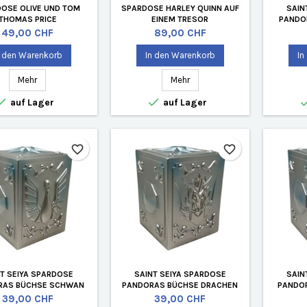
OSE OLIVE UND TOM
SPARDOSE HARLEY QUINN AUF
SAIN
THOMAS PRICE
EINEM TRESOR
PANDO
Preis
Preis
49,00 CHF
89,00 CHF
n den Warenkorb
In den Warenkorb
In
Mehr
Mehr


auf Lager
auf Lager
favorite_border
favorite_border
NT SEIYA SPARDOSE
SAINT SEIYA SPARDOSE
SAIN
RAS BÜCHSE SCHWAN
PANDORAS BÜCHSE DRACHEN
PANDO
Preis
Preis
39,00 CHF
39,00 CHF