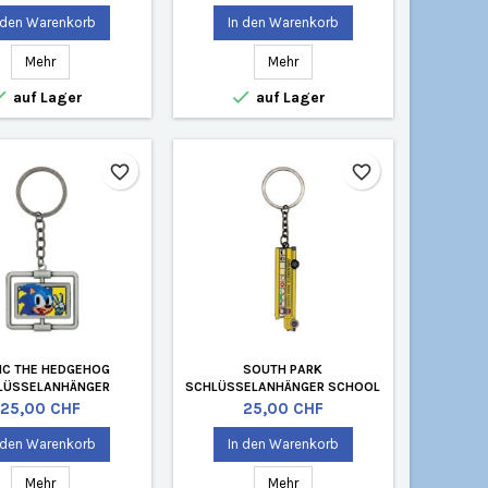
 den Warenkorb
In den Warenkorb
Mehr
Mehr


auf Lager
auf Lager
favorite_border
favorite_border
IC THE HEDGEHOG
SOUTH PARK
LÜSSELANHÄNGER
SCHLÜSSELANHÄNGER SCHOOL
ITIERTE AUFLAGE
BUS LIMITIERTE AUFLAGE
Preis
Preis
25,00 CHF
25,00 CHF
 den Warenkorb
In den Warenkorb
Mehr
Mehr