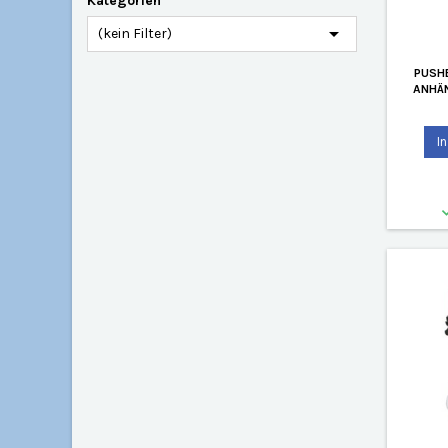
Kategorien

(kein Filter)
PUSH
ANHÄN
I