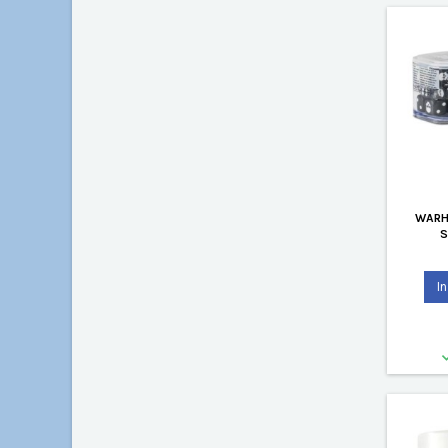
WARH
S
I