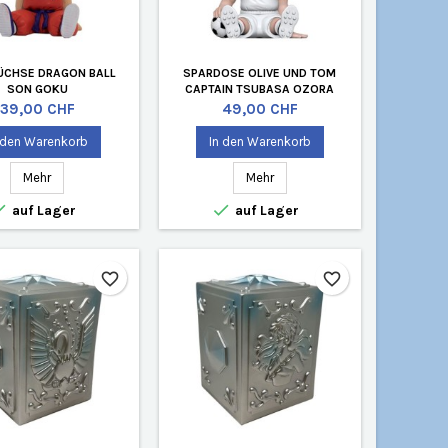
ÜCHSE DRAGON BALL
SPARDOSE OLIVE UND TOM
SON GOKU
CAPTAIN TSUBASA OZORA
Preis
Preis
39,00 CHF
49,00 CHF
 den Warenkorb
In den Warenkorb
Mehr
Mehr


auf Lager
auf Lager
favorite_border
favorite_border