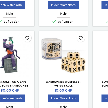
n den Warenkorb
In den Warenkorb
In
Mehr
Mehr


auf Lager
auf Lager
favorite_border
favorite_border
M JOKER ON A SAFE
WARHAMMER WÜRFELSET
SON
CTORS SPARBÜCHSE
WEISS SKULL
SCH
LIM
Preis
Preis
89,00 CHF
19,00 CHF
n den Warenkorb
In den Warenkorb
In
Mehr
Mehr