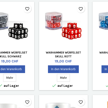
favorite_border
favorite_border
AMMER WÜRFELSET
WARHAMMER WÜRFELSET
WARH
KULL SCHWARZ
SKULL ROTT
Preis
Preis
19,00 CHF
19,00 CHF
n den Warenkorb
In den Warenkorb
In
Mehr
Mehr


auf Lager
auf Lager
favorite_border
favorite_border