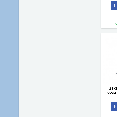
I
28 C
COLLE
I