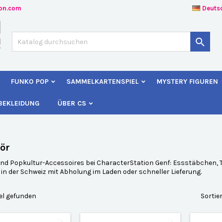
ion.com
Deuts
uf meine Wunschliste
(modalTitle))
unschliste erstellen
nmelden

Create new list
confirmMessage))
e müssen angemeldet sein, um Artikel Ihrer Wunschliste hinzufügen z
me der Wunschliste
nnen.
FUNKO POP
SAMMELKARTENSPIEL
MYSTERY FIGUREN
((cancelText))
((modalDeleteText)
Abbrechen
Anmelde
BEKLEIDUNG
ÜBER CS
Abbrechen
Wunschliste erstelle
ör
d Popkultur-Accessoires bei CharacterStation Genf: Essstäbchen, Ta
in der Schweiz mit Abholung im Laden oder schneller Lieferung.
el gefunden
Sortie