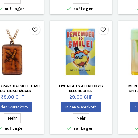


auf Lager
auf Lager
favorite_border
favorite_border
C PARK HALSKETTE MIT
FIVE NIGHTS AT FREDDY'S
MEIN
RNSTEINANHÄNGER
BLECHSCHILD
SPIT
MITIERTE AUFLAGE
Preis
Preis
39,00 CHF
29,00 CHF
n den Warenkorb
In den Warenkorb
In
Mehr
Mehr


auf Lager
auf Lager