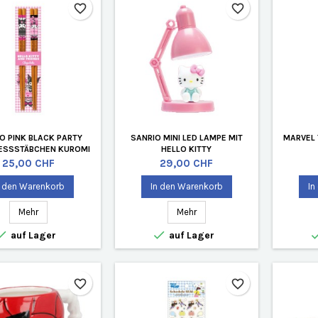
favorite_border
favorite_border
O PINK BLACK PARTY
SANRIO MINI LED LAMPE MIT
MARVEL 
 ESSSTÄBCHEN KUROMI
HELLO KITTY
UND MY MELODY
Preis
Preis
25,00 CHF
29,00 CHF
n den Warenkorb
In den Warenkorb
In
Mehr
Mehr


auf Lager
auf Lager
favorite_border
favorite_border