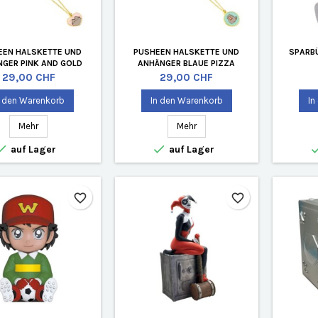
EEN HALSKETTE UND
PUSHEEN HALSKETTE UND
SPARB
GER PINK AND GOLD
ANHÄNGER BLAUE PIZZA
HEART
Preis
Preis
29,00 CHF
29,00 CHF
n den Warenkorb
In den Warenkorb
In
Mehr
Mehr


auf Lager
auf Lager
favorite_border
favorite_border