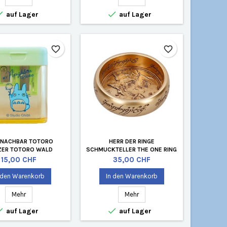


auf Lager
auf Lager
favorite_border
favorite_border
 NACHBAR TOTORO
HERR DER RINGE
ZER TOTORO WALD
SCHMUCKTELLER THE ONE RING
Preis
Preis
15,00 CHF
35,00 CHF
 den Warenkorb
In den Warenkorb
Mehr
Mehr


auf Lager
auf Lager