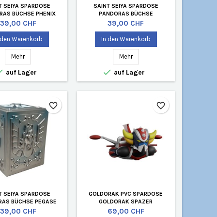
T SEIYA SPARDOSE
SAINT SEIYA SPARDOSE
RAS BÜCHSE PHENIX
PANDORAS BÜCHSE
ANDROMEDA
Preis
Preis
39,00 CHF
39,00 CHF
 den Warenkorb
In den Warenkorb
Mehr
Mehr


auf Lager
auf Lager
favorite_border
favorite_border
T SEIYA SPARDOSE
GOLDORAK PVC SPARDOSE
RAS BÜCHSE PEGASE
GOLDORAK SPAZER
Preis
Preis
39,00 CHF
69,00 CHF