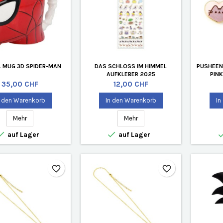
 MUG 3D SPIDER-MAN
DAS SCHLOSS IM HIMMEL
PUSHEEN
AUFKLEBER 2025
PIN
Preis
Preis
35,00 CHF
12,00 CHF
n den Warenkorb
In den Warenkorb
In
Mehr
Mehr


auf Lager
auf Lager
favorite_border
favorite_border