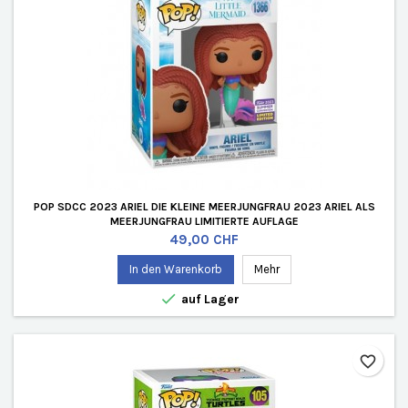
POP SDCC 2023 ARIEL DIE KLEINE MEERJUNGFRAU 2023 ARIEL ALS
MEERJUNGFRAU LIMITIERTE AUFLAGE
Preis
49,00 CHF
In den Warenkorb
Mehr

auf Lager
favorite_border