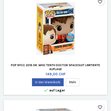
favorite_border
POP NYCC 2015 DR. WHO TENTH DOCTOR SPACESUIT LIMITIERTE
AUFLAGE
Preis
149,00 CHF
In den Warenkorb
Mehr

auf Lager
favorite_border