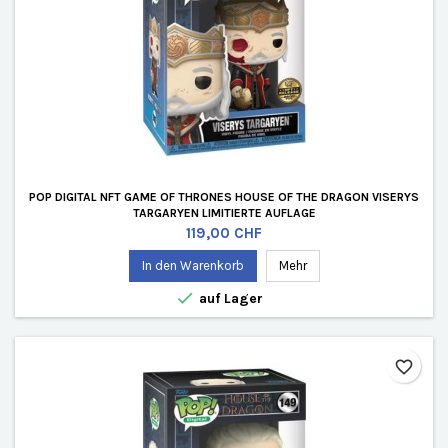
POP DIGITAL NFT GAME OF THRONES HOUSE OF THE DRAGON VISERYS
TARGARYEN LIMITIERTE AUFLAGE
Preis
119,00 CHF
In den Warenkorb
Mehr

auf Lager
favorite_border