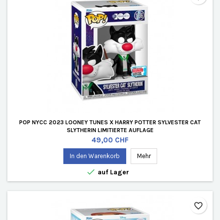
POP NYCC 2023 LOONEY TUNES X HARRY POTTER SYLVESTER CAT
SLYTHERIN LIMITIERTE AUFLAGE
Preis
49,00 CHF
In den Warenkorb
Mehr

auf Lager
favorite_border