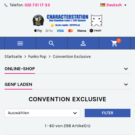

Telefon:
022 731 17 33
Deutsch
×
×
×
×
Auf meine Wunschliste
((modalTitle))
Wunschliste erstellen
Anmelden
add_circle_outline
Create new list
((confirmMessage))
Sie müssen angemeldet sein, um Artikel Ihrer
Name der Wunschliste
Wunschliste hinzufügen zu können.
0



shopping_cart
((cancelText))
((modalDeleteText))
Abbrechen
Anmelden
Startseite
Funko Pop
Convention Exclusive
Abbrechen
Wunschliste erstellen
ONLINE-SHOP
GENF LADEN
CONVENTION EXCLUSIVE

Auswählen
FILTER
1 - 60 von 298 Artikel(n)