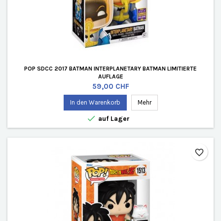
POP SDCC 2017 BATMAN INTERPLANETARY BATMAN LIMITIERTE
AUFLAGE
Preis
59,00 CHF
In den Warenkorb
Mehr

auf Lager
favorite_border