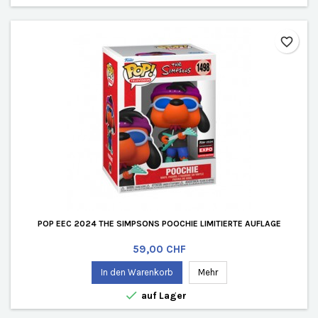
favorite_border
POP EEC 2024 THE SIMPSONS POOCHIE LIMITIERTE AUFLAGE
Preis
59,00 CHF
In den Warenkorb
Mehr

auf Lager