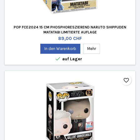
POP FCE2024 15 CM PHOSPHORESZIEREND NARUTO SHIPPUDEN
MATATABI LIMITIERTE AUFLAGE
Preis
89,00 CHF
In den Warenkorb
Mehr

auf Lager
favorite_border