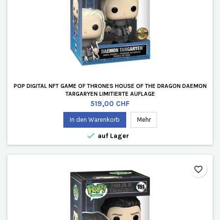
POP DIGITAL NFT GAME OF THRONES HOUSE OF THE DRAGON DAEMON
TARGARYEN LIMITIERTE AUFLAGE
Preis
519,00 CHF
In den Warenkorb
Mehr

auf Lager
favorite_border