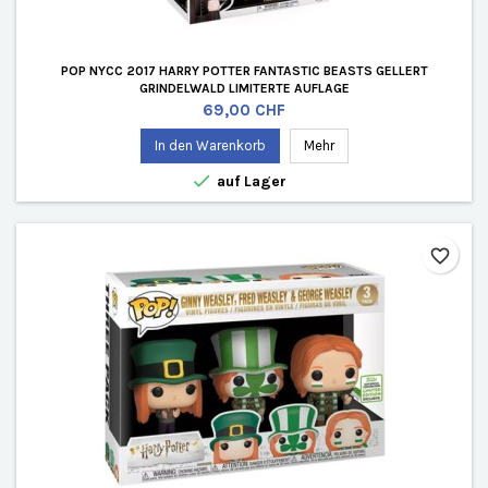
POP NYCC 2017 HARRY POTTER FANTASTIC BEASTS GELLERT
GRINDELWALD LIMITERTE AUFLAGE
Preis
69,00 CHF
In den Warenkorb
Mehr

auf Lager
favorite_border