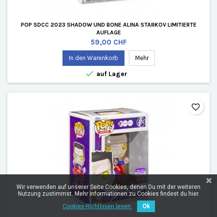
POP SDCC 2023 SHADOW UND BONE ALINA STARKOV LIMITIERTE
AUFLAGE
Preis
59,00 CHF
In den Warenkorb
Mehr

auf Lager
favorite_border
Wir verwenden auf unserer Seite Cookies, denen Du mit der weiteren
Nutzung zustimmst. Mehr Informationen zu Cookies findest du hier.
Cookies-Richtlinien lesen.
Ok