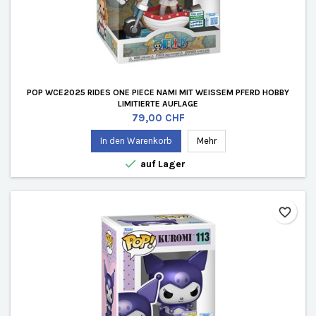
POP WCE2025 RIDES ONE PIECE NAMI MIT WEISSEM PFERD HOBBY
LIMITIERTE AUFLAGE
Preis
79,00 CHF
In den Warenkorb
Mehr

auf Lager
favorite_border