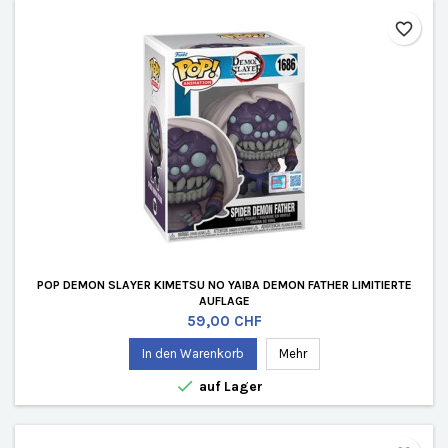
favorite_border
POP DEMON SLAYER KIMETSU NO YAIBA DEMON FATHER LIMITIERTE
AUFLAGE
Preis
59,00 CHF
In den Warenkorb
Mehr

auf Lager