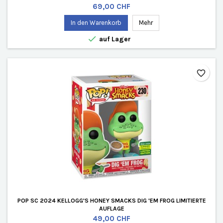
Preis
69,00 CHF
In den Warenkorb
Mehr

auf Lager
favorite_border
POP SC 2024 KELLOGG'S HONEY SMACKS DIG 'EM FROG LIMITIERTE
AUFLAGE
Preis
49,00 CHF