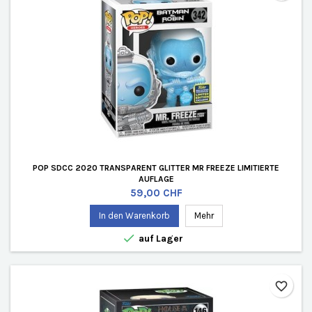
POP SDCC 2020 TRANSPARENT GLITTER MR FREEZE LIMITIERTE
AUFLAGE
Preis
59,00 CHF
In den Warenkorb
Mehr

auf Lager
favorite_border