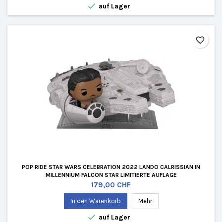

auf Lager
favorite_border
POP RIDE STAR WARS CELEBRATION 2022 LANDO CALRISSIAN IN
MILLENNIUM FALCON STAR LIMITIERTE AUFLAGE
Preis
179,00 CHF
In den Warenkorb
Mehr

auf Lager