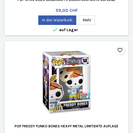
Preis
59,00 CHF
In den Warenkorb
Mehr

auf Lager
favorite_border
POP FREDDY FUNKO BONES HEAVY METAL LIMITIERTE AUFLAGE