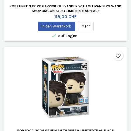
POP FUNKON 2022 GARRICK OLLIVANDER WITH OLLIVANDERS WAND
SHOP DIAGON ALLEY LIMITIERTE AUFLAGE
Preis
119,00 CHF
In den Warenkorb
Mehr

auf Lager
favorite_border
POP NYCC 2024 SANDMAN TV DREAM LIMITIERTE AUFLAGE