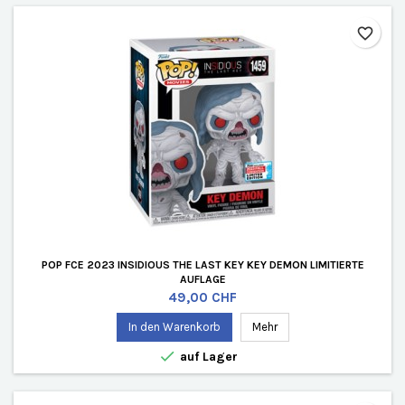
favorite_border
POP FCE 2023 INSIDIOUS THE LAST KEY KEY DEMON LIMITIERTE
AUFLAGE
Preis
49,00 CHF
In den Warenkorb
Mehr

auf Lager