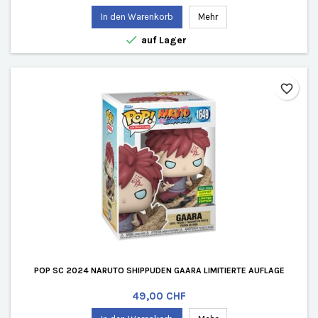
In den Warenkorb
Mehr

auf Lager
favorite_border
POP SC 2024 NARUTO SHIPPUDEN GAARA LIMITIERTE AUFLAGE
Preis
49,00 CHF