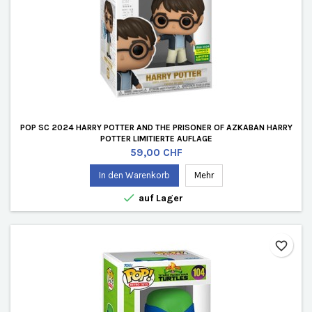
POP SC 2024 HARRY POTTER AND THE PRISONER OF AZKABAN HARRY
POTTER LIMITIERTE AUFLAGE
Preis
59,00 CHF
In den Warenkorb
Mehr

auf Lager
favorite_border