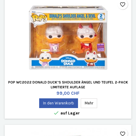
favorite_border
POP WC2022 DONALD DUCK’S SHOULDER ÄNGEL UND TEUFEL 2-PACK
LIMITIERTE AUFLAGE
Preis
99,00 CHF
In den Warenkorb
Mehr

auf Lager
favorite_border