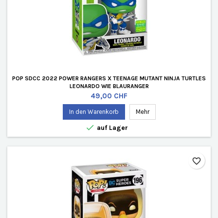
POP SDCC 2022 POWER RANGERS X TEENAGE MUTANT NINJA TURTLES
LEONARDO WIE BLAURANGER
Preis
49,00 CHF
In den Warenkorb
Mehr

auf Lager
favorite_border