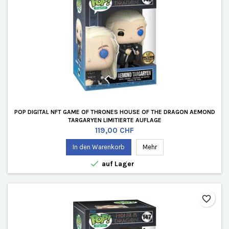
POP DIGITAL NFT GAME OF THRONES HOUSE OF THE DRAGON AEMOND
TARGARYEN LIMITIERTE AUFLAGE
Preis
119,00 CHF
In den Warenkorb
Mehr

auf Lager
favorite_border