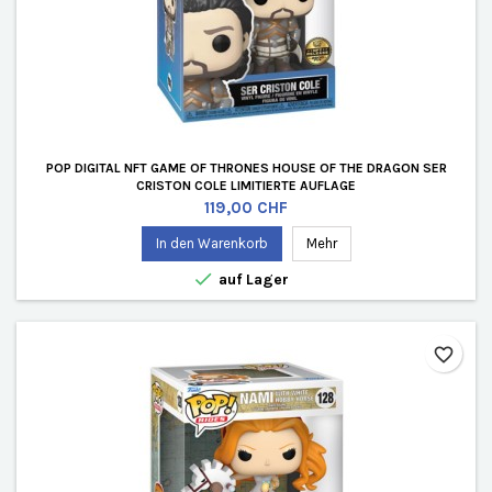
POP DIGITAL NFT GAME OF THRONES HOUSE OF THE DRAGON SER
CRISTON COLE LIMITIERTE AUFLAGE
Preis
119,00 CHF
In den Warenkorb
Mehr

auf Lager
favorite_border