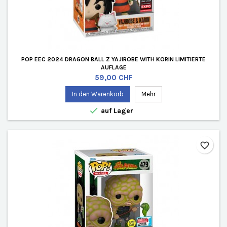
POP EEC 2024 DRAGON BALL Z YAJIROBE WITH KORIN LIMITIERTE
AUFLAGE
Preis
59,00 CHF
In den Warenkorb
Mehr

auf Lager
favorite_border