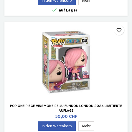
In den Warenkorb
Mehr

auf Lager
favorite_border
POP ONE PIECE VINSMOKE REIJU FUNKON LONDON 2024 LIMITIERTE
AUFLAGE
Preis
59,00 CHF
In den Warenkorb
Mehr