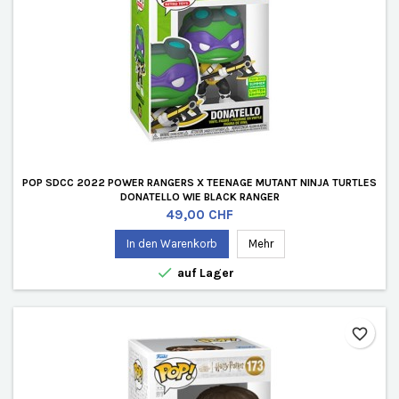
POP SDCC 2022 POWER RANGERS X TEENAGE MUTANT NINJA TURTLES
DONATELLO WIE BLACK RANGER
Preis
49,00 CHF
In den Warenkorb
Mehr

auf Lager
favorite_border