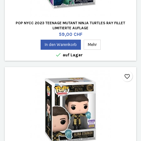
POP NYCC 2023 TEENAGE MUTANT NINJA TURTLES RAY FILLET
LIMITIERTE AUFLAGE
Preis
59,00 CHF
In den Warenkorb
Mehr

auf Lager
favorite_border