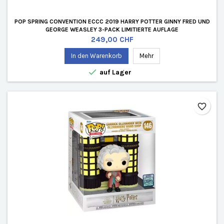
POP SPRING CONVENTION ECCC 2019 HARRY POTTER GINNY FRED UND
GEORGE WEASLEY 3-PACK LIMITIERTE AUFLAGE
Preis
249,00 CHF
In den Warenkorb
Mehr

auf Lager
favorite_border