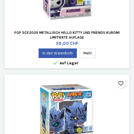
POP SCE2025 METALLISCH HELLO KITTY UND FRIENDS KUROMI
LIMITIERTE AUFLAGE
Preis
59,00 CHF
In den Warenkorb
Mehr

auf Lager
favorite_border