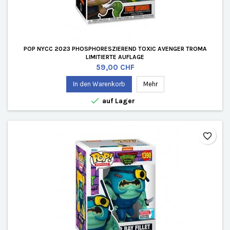
POP NYCC 2023 PHOSPHORESZIEREND TOXIC AVENGER TROMA
LIMITIERTE AUFLAGE
Preis
59,00 CHF
In den Warenkorb
Mehr

auf Lager
favorite_border