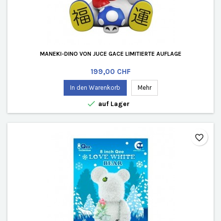
MANEKI-DINO VON JUCE GACE LIMITIERTE AUFLAGE
Preis
199,00 CHF
In den Warenkorb
Mehr

auf Lager
favorite_border