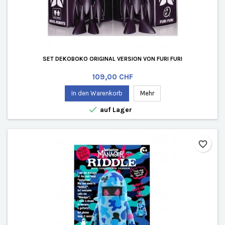
SET DEKOBOKO ORIGINAL VERSION VON FURI FURI
Preis
109,00 CHF
In den Warenkorb
Mehr

auf Lager
favorite_border