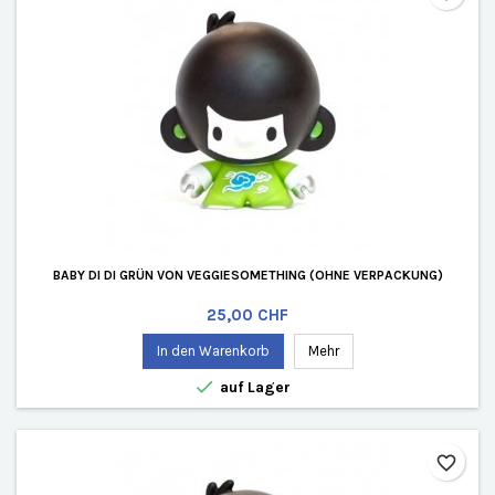
BABY DI DI GRÜN VON VEGGIESOMETHING (OHNE VERPACKUNG)
Preis
25,00 CHF
In den Warenkorb
Mehr

auf Lager
favorite_border