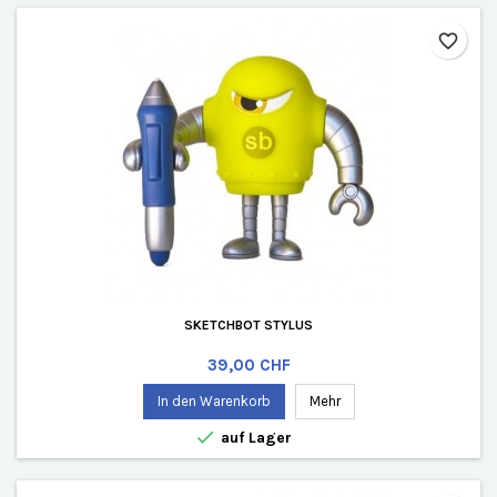
favorite_border
SKETCHBOT STYLUS
Preis
39,00 CHF
In den Warenkorb
Mehr

auf Lager