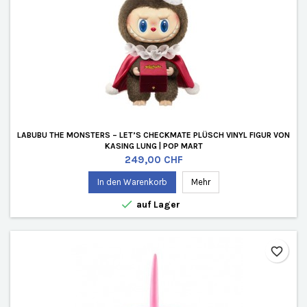
LABUBU THE MONSTERS – LET’S CHECKMATE PLÜSCH VINYL FIGUR VON
KASING LUNG | POP MART
Preis
249,00 CHF
In den Warenkorb
Mehr

auf Lager
favorite_border