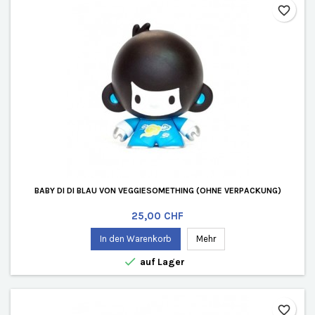
favorite_border
BABY DI DI BLAU VON VEGGIESOMETHING (OHNE VERPACKUNG)
Preis
25,00 CHF
In den Warenkorb
Mehr

auf Lager
favorite_border