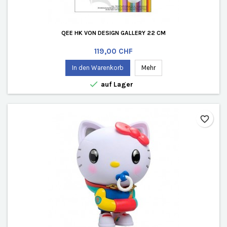
QEE HK VON DESIGN GALLERY 22 CM
Preis
119,00 CHF
In den Warenkorb
Mehr

auf Lager
favorite_border