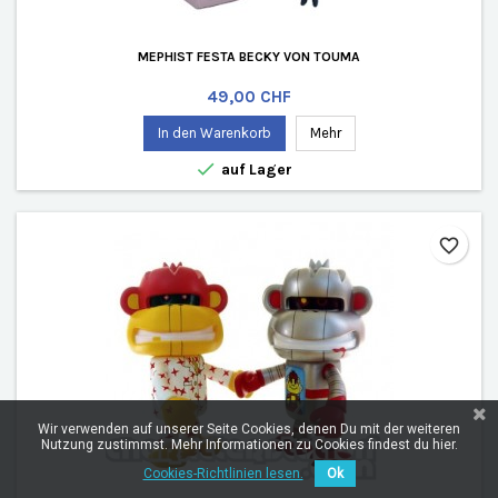
MEPHIST FESTA BECKY VON TOUMA
Preis
49,00 CHF
In den Warenkorb
Mehr

auf Lager
favorite_border
Wir verwenden auf unserer Seite Cookies, denen Du mit der weiteren
Nutzung zustimmst. Mehr Informationen zu Cookies findest du hier.
Cookies-Richtlinien lesen.
Ok