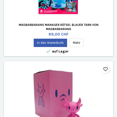
MADBARBARIANS MANAGER RÄTSEL BLAUER TARN VON
MADBARBARIANS
Preis
69,00 CHF
In den Warenkorb
Mehr

auf Lager
favorite_border