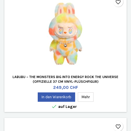
favorite_border
LABUBU – THE MONSTERS BIG INTO ENERGY ROCK THE UNIVERSE
(OFFIZIELLE 37 CM VINYL-PLÜSCHFIGUR)
Preis
249,00 CHF
In den Warenkorb
Mehr

auf Lager
favorite_border