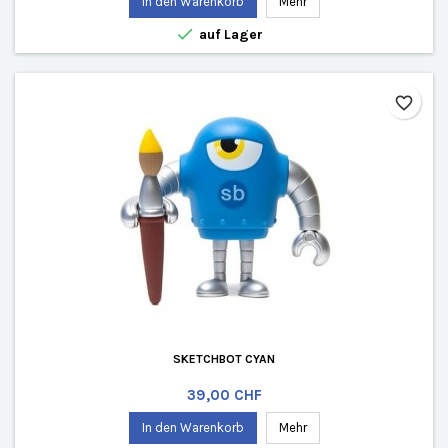
In den Warenkorb
Mehr

auf Lager
favorite_border
SKETCHBOT CYAN
Preis
39,00 CHF
In den Warenkorb
Mehr