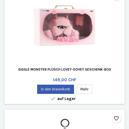
GIGGLE MONSTER PLÜSCH LOVEY-DOVEY GESCHENK-BOX
Preis
149,00 CHF
In den Warenkorb
Mehr

auf Lager
favorite_border