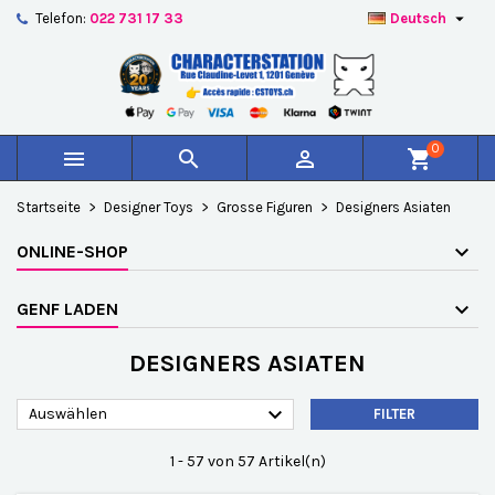

Telefon:
022 731 17 33
Deutsch
×
×
×
×
Auf meine Wunschliste
((modalTitle))
Wunschliste erstellen
Anmelden
add_circle_outline
Create new list
((confirmMessage))
Sie müssen angemeldet sein, um Artikel Ihrer
Name der Wunschliste
Wunschliste hinzufügen zu können.
0



shopping_cart
((cancelText))
((modalDeleteText))
Abbrechen
Anmelden
Startseite
Designer Toys
Grosse Figuren
Designers Asiaten
Abbrechen
Wunschliste erstellen
ONLINE-SHOP
GENF LADEN
DESIGNERS ASIATEN

Auswählen
FILTER
1 - 57 von 57 Artikel(n)