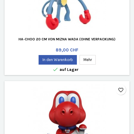
HA-CHOO 20 CM VON MIZNA WADA (OHNE VERPACKUNG)
Preis
89,00 CHF
In den Warenkorb
Mehr

auf Lager
favorite_border