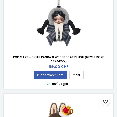
POP MART – SKULLPANDA X WEDNESDAY PLUSH (NEVERMORE
ACADEMY)
Preis
119,00 CHF
In den Warenkorb
Mehr

auf Lager
favorite_border