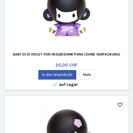
BABY DI DI VIOLET VON VEGGIESOMETHING (OHNE VERPACKUNG)
Preis
25,00 CHF
In den Warenkorb
Mehr

auf Lager
favorite_border