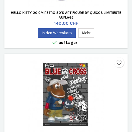
HELLO KITTY 20 CM RETRO 80'S ART FIGURE BY QUICCS LIMITIERTE
AUFLAGE
Preis
149,00 CHF
In den Warenkorb
Mehr

auf Lager
favorite_border