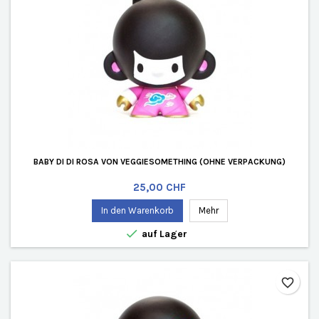
BABY DI DI ROSA VON VEGGIESOMETHING (OHNE VERPACKUNG)
Preis
25,00 CHF
In den Warenkorb
Mehr

auf Lager
favorite_border