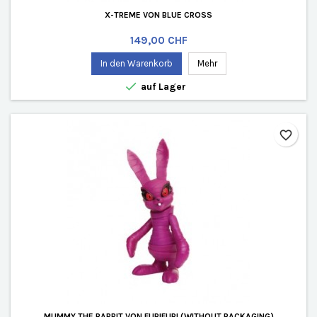
X-TREME VON BLUE CROSS
Preis
149,00 CHF
In den Warenkorb
Mehr

auf Lager
favorite_border
MUMMY THE RABBIT VON FURIFURI (WITHOUT PACKAGING)