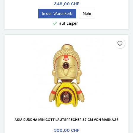
Preis
349,00 CHF
In den Warenkorb
Mehr

auf Lager
favorite_border
ASIA BUDDHA MINIGOTT LAUTSPRECHER 37 CM VON MARKA27
Preis
399,00 CHF