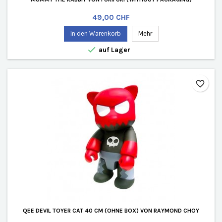
Preis
49,00 CHF
In den Warenkorb
Mehr

auf Lager
favorite_border
QEE DEVIL TOYER CAT 40 CM (OHNE BOX) VON RAYMOND CHOY