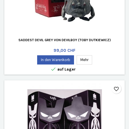
SADDEST DEVIL GREY VON DEVILBOY (TOBY DUTKIEWICZ)
Preis
99,00 CHF
In den Warenkorb
Mehr

auf Lager
favorite_border