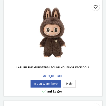
favorite_border
LABUBU THE MONSTERS I FOUND YOU VINYL FACE DOLL
Preis
389,00 CHF
In den Warenkorb
Mehr

auf Lager