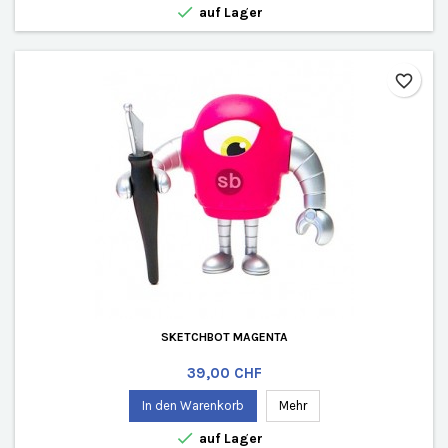

auf Lager
favorite_border
SKETCHBOT MAGENTA
Preis
39,00 CHF
In den Warenkorb
Mehr

auf Lager