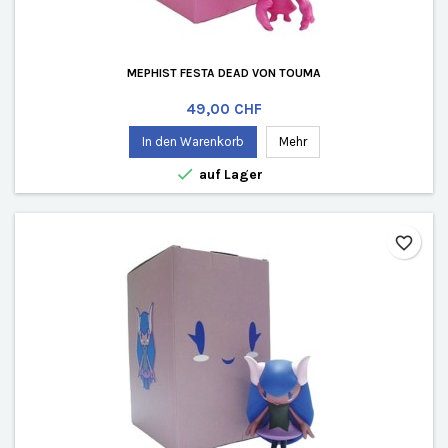
MEPHIST FESTA DEAD VON TOUMA
Preis
49,00 CHF
In den Warenkorb
Mehr

auf Lager
favorite_border