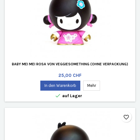
BABY MEI MEI ROSA VON VEGGIESOMETHING (OHNE VERPACKUNG)
Preis
25,00 CHF
In den Warenkorb
Mehr

auf Lager
favorite_border