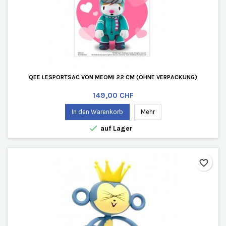
QEE LESPORTSAC VON MEOMI 22 CM (OHNE VERPACKUNG)
Preis
149,00 CHF
In den Warenkorb
Mehr

auf Lager
favorite_border