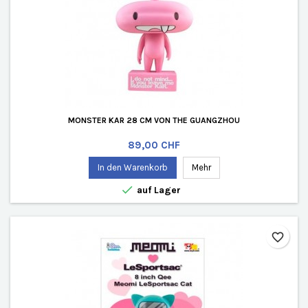
MONSTER KAR 28 CM VON THE GUANGZHOU
Preis
89,00 CHF
In den Warenkorb
Mehr

auf Lager
favorite_border