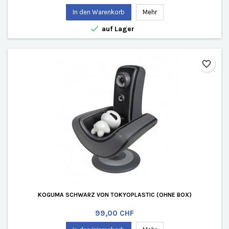
In den Warenkorb
Mehr

auf Lager
favorite_border
KOGUMA SCHWARZ VON TOKYOPLASTIC (OHNE BOX)
Preis
99,00 CHF