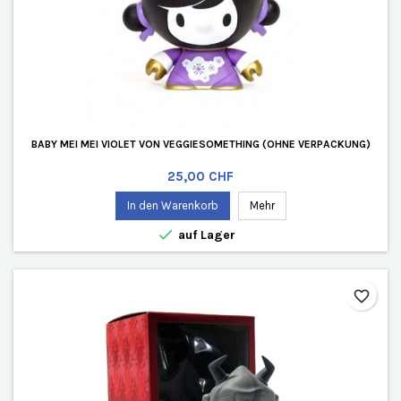
BABY MEI MEI VIOLET VON VEGGIESOMETHING (OHNE VERPACKUNG)
Preis
25,00 CHF
In den Warenkorb
Mehr

auf Lager
favorite_border