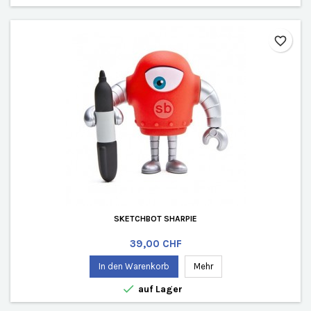
favorite_border
SKETCHBOT SHARPIE
Preis
39,00 CHF
In den Warenkorb
Mehr

auf Lager