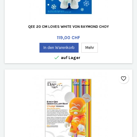
QEE 20 CM LOVES WHITE VON RAYMOND CHOY
Preis
119,00 CHF
In den Warenkorb
Mehr

auf Lager
favorite_border