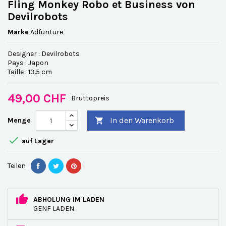
Fling Monkey Robo et Business von
Devilrobots
Marke
Adfunture
Designer : Devilrobots
Pays : Japon
Taille : 13.5 cm
49,00 CHF
Bruttopreis
In den Warenkorb
Menge


auf Lager
Teilen
ABHOLUNG IM LADEN
GENF LADEN