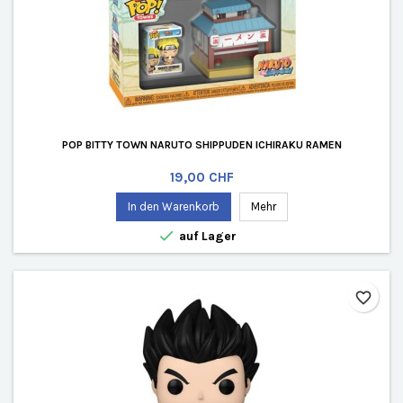
POP BITTY TOWN NARUTO SHIPPUDEN ICHIRAKU RAMEN
Preis
19,00 CHF
In den Warenkorb
Mehr

auf Lager
favorite_border