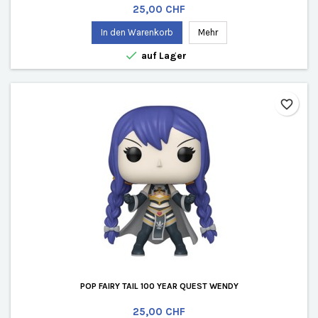
Preis
25,00 CHF
In den Warenkorb
Mehr

auf Lager
favorite_border
POP FAIRY TAIL 100 YEAR QUEST WENDY
Preis
25,00 CHF