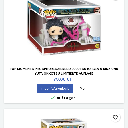
POP MOMENTS PHOSPHORESZIEREND JUJUTSU KAISEN 0 RIKA UND
YUTA OKKOTSU LIMITIERTE AUFLAGE
Preis
79,00 CHF
In den Warenkorb
Mehr

auf Lager
favorite_border