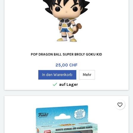
POP DRAGON BALL SUPER BROLY GOKU KID
Preis
25,00 CHF
In den Warenkorb
Mehr

auf Lager
favorite_border