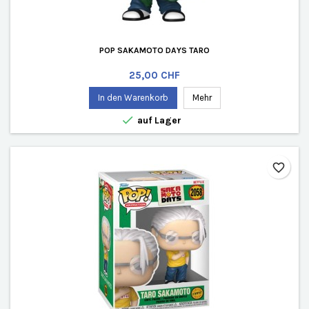
POP SAKAMOTO DAYS TARO
Preis
25,00 CHF
In den Warenkorb
Mehr

auf Lager
favorite_border