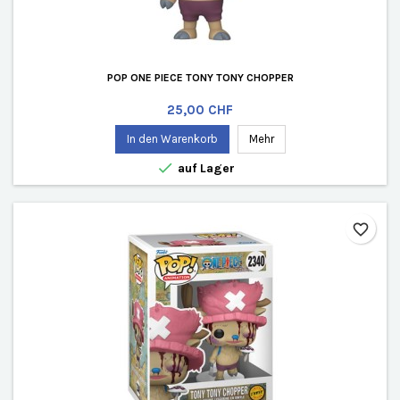
POP ONE PIECE TONY TONY CHOPPER
Preis
25,00 CHF
In den Warenkorb
Mehr

auf Lager
favorite_border