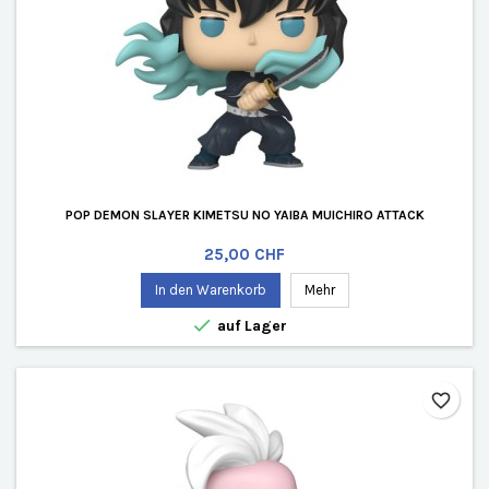
POP DEMON SLAYER KIMETSU NO YAIBA MUICHIRO ATTACK
Preis
25,00 CHF
In den Warenkorb
Mehr

auf Lager
favorite_border