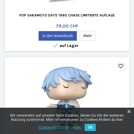
POP SAKAMOTO DAYS TARO CHASE LIMITIERTE AUFLAGE
Preis
79,00 CHF
In den Warenkorb
Mehr

auf Lager
favorite_border
Wir verwenden auf unserer Seite Cookies, denen Du mit der weiteren
Nutzung zustimmst. Mehr Informationen zu Cookies findest du hier.
Cookies-Richtlinien lesen.
Ok