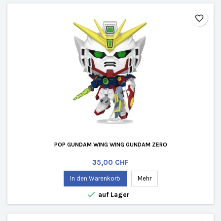
favorite_border
POP GUNDAM WING WING GUNDAM ZERO
Preis
35,00 CHF
In den Warenkorb
Mehr

auf Lager