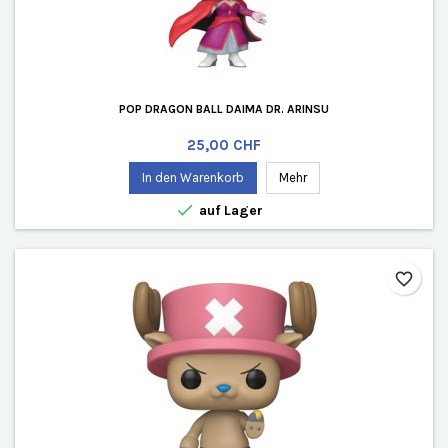
POP DRAGON BALL DAIMA DR. ARINSU
Preis
25,00 CHF
In den Warenkorb
Mehr

auf Lager
favorite_border