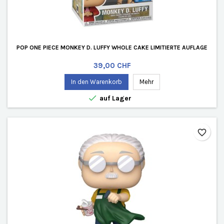
POP ONE PIECE MONKEY D. LUFFY WHOLE CAKE LIMITIERTE AUFLAGE
Preis
39,00 CHF
In den Warenkorb
Mehr

auf Lager
favorite_border