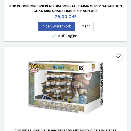
POP PHOSPHORESZIEREND DRAGON BALL DAIMA SUPER SAIYAN SON
GOKU MINI CHASE LIMITIERTE AUFLAGE
Preis
79,00 CHF
In den Warenkorb
Mehr

auf Lager
favorite_border
POP RIDES ONE PIECE WHITEBEARD MIT MOBY DICK LIMITIERTE