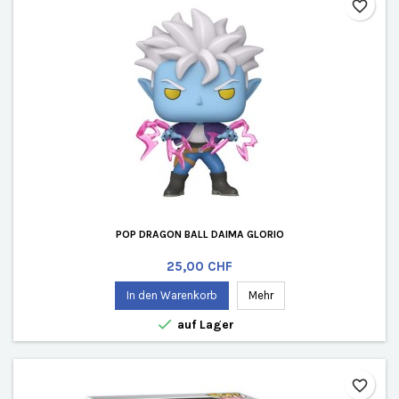
favorite_border
POP DRAGON BALL DAIMA GLORIO
Preis
25,00 CHF
In den Warenkorb
Mehr

auf Lager
favorite_border