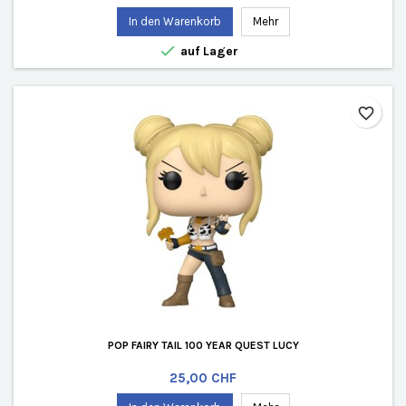
In den Warenkorb
Mehr

auf Lager
favorite_border
POP FAIRY TAIL 100 YEAR QUEST LUCY
Preis
25,00 CHF