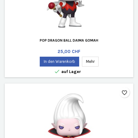
POP DRAGON BALL DAIMA GOMAH
Preis
25,00 CHF
In den Warenkorb
Mehr

auf Lager
favorite_border