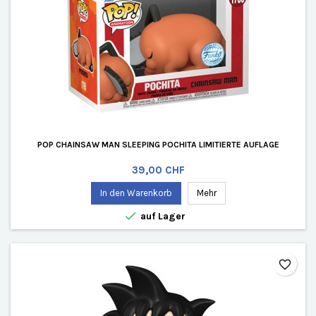
POP CHAINSAW MAN SLEEPING POCHITA LIMITIERTE AUFLAGE
Preis
39,00 CHF
In den Warenkorb
Mehr

auf Lager
favorite_border