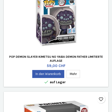
POP DEMON SLAYER KIMETSU NO YAIBA DEMON FATHER LIMITIERTE
AUFLAGE
Preis
59,00 CHF
In den Warenkorb
Mehr

auf Lager
favorite_border