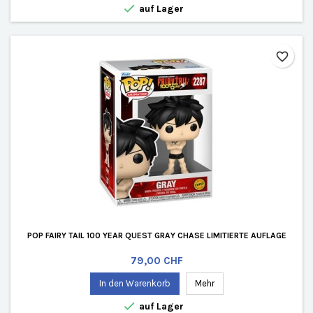

auf Lager
favorite_border
POP FAIRY TAIL 100 YEAR QUEST GRAY CHASE LIMITIERTE AUFLAGE
Preis
79,00 CHF
In den Warenkorb
Mehr

auf Lager