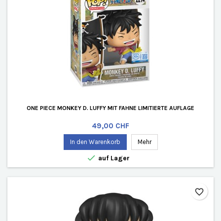
ONE PIECE MONKEY D. LUFFY MIT FAHNE LIMITIERTE AUFLAGE
Preis
49,00 CHF
In den Warenkorb
Mehr

auf Lager
favorite_border