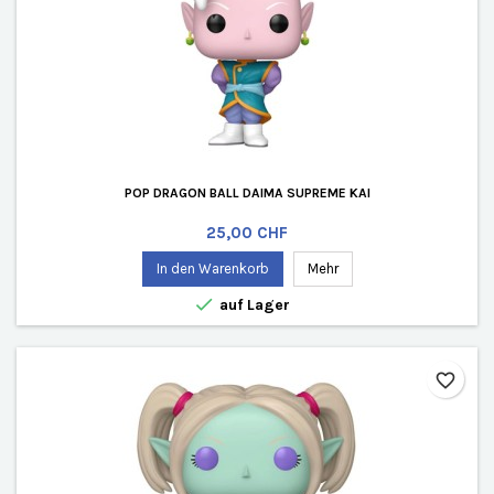
POP DRAGON BALL DAIMA SUPREME KAI
Preis
25,00 CHF
In den Warenkorb
Mehr

auf Lager
favorite_border