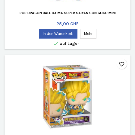
POP DRAGON BALL DAIMA SUPER SAIYAN SON GOKU MINI
Preis
25,00 CHF
In den Warenkorb
Mehr

auf Lager
favorite_border