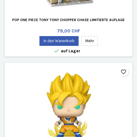
POP ONE PIECE TONY TONY CHOPPER CHASE LIMITIERTE AUFLAGE
Preis
79,00 CHF
In den Warenkorb
Mehr

auf Lager
favorite_border