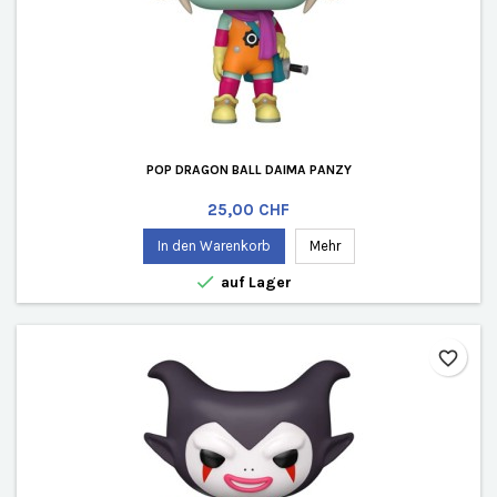
POP DRAGON BALL DAIMA PANZY
Preis
25,00 CHF
In den Warenkorb
Mehr

auf Lager
favorite_border