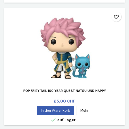
favorite_border
POP FAIRY TAIL 100 YEAR QUEST NATSU UND HAPPY
Preis
25,00 CHF
In den Warenkorb
Mehr

auf Lager