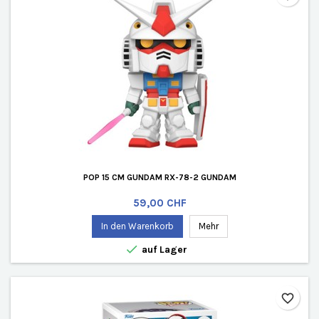
POP 15 CM GUNDAM RX-78-2 GUNDAM
Preis
59,00 CHF
In den Warenkorb
Mehr

auf Lager
favorite_border