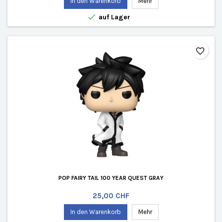
In den Warenkorb
Mehr

auf Lager
favorite_border
POP FAIRY TAIL 100 YEAR QUEST GRAY
Preis
25,00 CHF
In den Warenkorb
Mehr