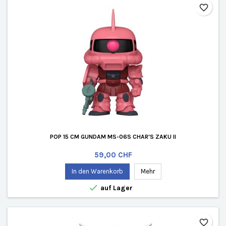
favorite_border
POP 15 CM GUNDAM MS-06S CHAR'S ZAKU II
Preis
59,00 CHF
In den Warenkorb
Mehr

auf Lager
favorite_border