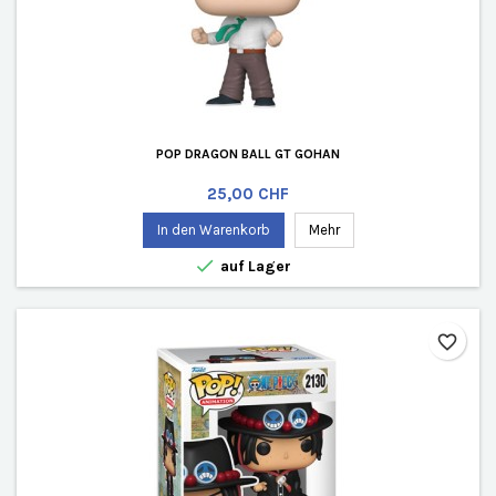
POP DRAGON BALL GT GOHAN
Preis
25,00 CHF
In den Warenkorb
Mehr

auf Lager
favorite_border