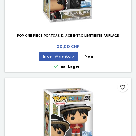
POP ONE PIECE PORTGAS D. ACE INTRO LIMITIERTE AUFLAGE
Preis
39,00 CHF
In den Warenkorb
Mehr

auf Lager
favorite_border