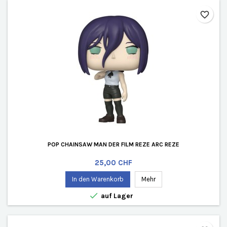
favorite_border
POP CHAINSAW MAN DER FILM REZE ARC REZE
Preis
25,00 CHF
In den Warenkorb
Mehr

auf Lager