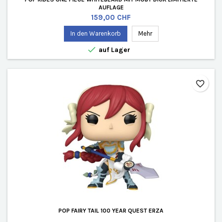
AUFLAGE
Preis
159,00 CHF
In den Warenkorb
Mehr

auf Lager
favorite_border
POP FAIRY TAIL 100 YEAR QUEST ERZA