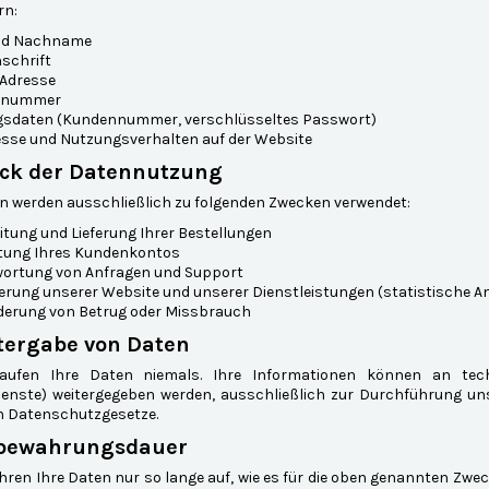
rn:
nd Nachname
schrift
-Adresse
onnummer
sdaten (Kundennummer, verschlüsseltes Passwort)
esse und Nutzungsverhalten auf der Website
eck der Datennutzung
en werden ausschließlich zu folgenden Zwecken verwendet:
itung und Lieferung Ihrer Bestellungen
tung Ihres Kundenkontos
ortung von Anfragen und Support
erung unserer Website und unserer Dienstleistungen (statistische A
derung von Betrug oder Missbrauch
itergabe von Daten
aufen Ihre Daten niemals. Ihre Informationen können an techn
dienste) weitergegeben werden, ausschließlich zur Durchführung uns
n Datenschutzgesetze.
fbewahrungsdauer
ren Ihre Daten nur so lange auf, wie es für die oben genannten Zwecke