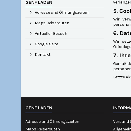
GENF LADEN
verlangen
5. Coo
Adresse und Öffnungszeiten
Wir verw
Maps Reiserouten
personali
6. Dat
Virtueller Besuch
Wir setz
Google-Seite
Offenleg
Kontakt
7. Ihr
Gemäß de
personen
Letzte Ak
GENF LADEN
INFORM
Adresse und Öffnungszeiten
Versand 
Maps Reiserouten
Allgemei