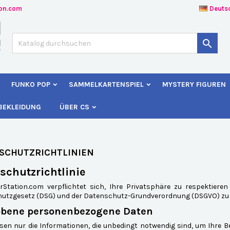
ion.com
Deuts
uf meine Wunschliste
(modalTitle))
unschliste erstellen
nmelden

Create new list
confirmMessage))
e müssen angemeldet sein, um Artikel Ihrer Wunschliste hinzufügen z
me der Wunschliste
nnen.
FUNKO POP
SAMMELKARTENSPIEL
MYSTERY FIGUREN
((cancelText))
((modalDeleteText)
Abbrechen
Anmelde
BEKLEIDUNG
ÜBER CS
Abbrechen
Wunschliste erstelle
SCHUTZRICHTLINIEN
schutzrichtlinie
rStation.com verpflichtet sich, Ihre Privatsphäre zu respektie
utzgesetz (DSG) und der Datenschutz-Grundverordnung (DSGVO) zu
hobene personenbezogene Daten
ssen nur die Informationen, die unbedingt notwendig sind, um Ihre 