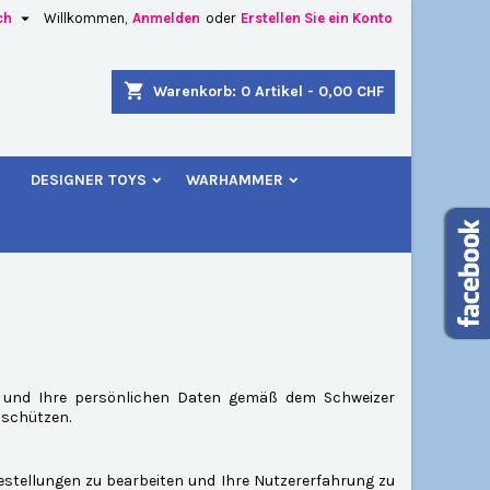

ch
Willkommen,
Anmelden
oder
Erstellen Sie ein Konto
×
×
×
×
shopping_cart
Warenkorb:
0
Artikel - 0,00 CHF
u
DESIGNER TOYS
WARHAMMER
)
n
n
ren und Ihre persönlichen Daten gemäß dem Schweizer
 schützen.
Bestellungen zu bearbeiten und Ihre Nutzererfahrung zu