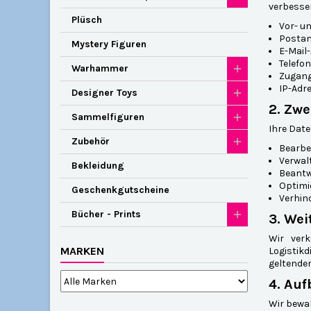
verbesse
Plüsch
Vor- u
Postan
Mystery Figuren
E-Mail
Telef
Warhammer
Zugang
IP-Adr
Designer Toys
2. Zw
Sammelfiguren
Ihre Dat
Zubehör
Bearbe
Verwal
Bekleidung
Beantw
Optimi
Geschenkgutscheine
Verhin
Bücher - Prints
3. We
Wir verk
MARKEN
Logistik
geltende
4. Au
Wir bewah