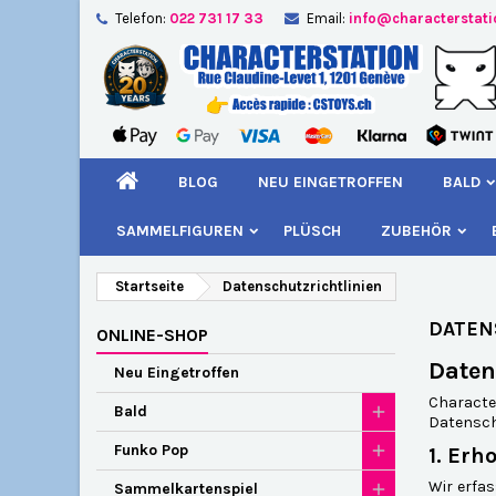
Telefon:
022 731 17 33
Email:
info@characterstat
A
(
W
A
add_circle_outline
((
Si
Na
kö
BLOG
NEU EINGETROFFEN
BALD
SAMMELFIGUREN
PLÜSCH
ZUBEHÖR
Startseite
Datenschutzrichtlinien
DATEN
ONLINE-SHOP
Daten
Neu Eingetroffen
Characte
Bald
Datensch
Funko Pop
1. Er
Wir erfa
Sammelkartenspiel