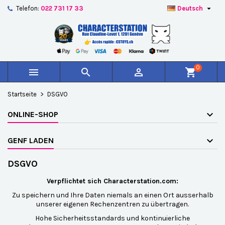

Telefon:
022 731 17 33
Deutsch
×
×
×
×
Auf meine Wunschliste
((modalTitle))
Wunschliste erstellen
Anmelden
add_circle_outline
Create new list
((confirmMessage))
Sie müssen angemeldet sein, um Artikel Ihrer
Name der Wunschliste
Wunschliste hinzufügen zu können.
0



shopping_cart
((cancelText))
((modalDeleteText))
Abbrechen
Anmelden
Startseite
DSGVO
Abbrechen
Wunschliste erstellen
ONLINE-SHOP
GENF LADEN
DSGVO
Verpflichtet sich Characterstation.com:
Zu speichern und Ihre Daten niemals an einen Ort ausserhalb
unserer eigenen Rechenzentren zu übertragen.
Hohe Sicherheitsstandards und kontinuierliche