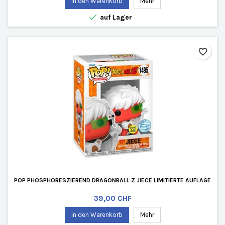
In den Warenkorb
Mehr

auf Lager
favorite_border
POP PHOSPHORESZIEREND DRAGONBALL Z JIECE LIMITIERTE AUFLAGE
Preis
39,00 CHF
In den Warenkorb
Mehr