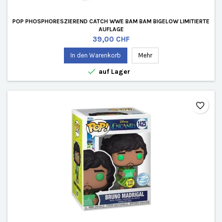
POP PHOSPHORESZIEREND CATCH WWE BAM BAM BIGELOW LIMITIERTE
AUFLAGE
Preis
39,00 CHF
In den Warenkorb
Mehr

auf Lager
favorite_border