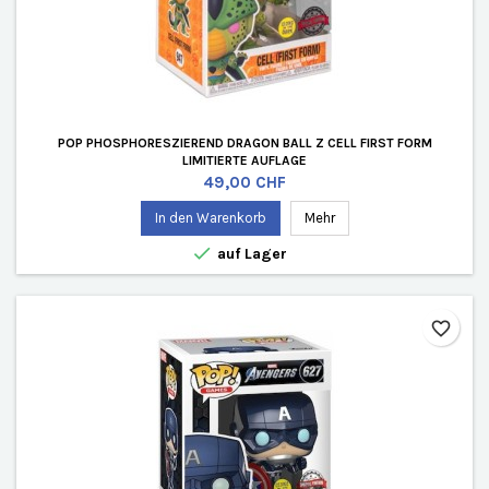
POP PHOSPHORESZIEREND DRAGON BALL Z CELL FIRST FORM
LIMITIERTE AUFLAGE
Preis
49,00 CHF
In den Warenkorb
Mehr

auf Lager
favorite_border