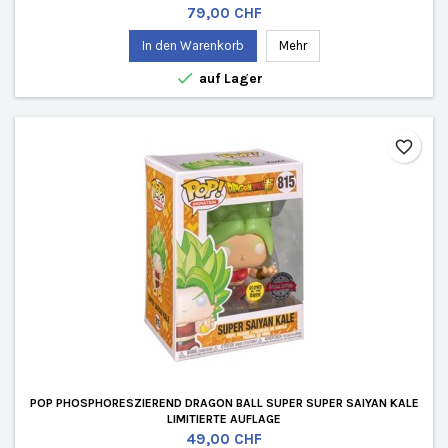
Preis
79,00 CHF
In den Warenkorb
Mehr

auf Lager
favorite_border
POP PHOSPHORESZIEREND DRAGON BALL SUPER SUPER SAIYAN KALE
LIMITIERTE AUFLAGE
Preis
49,00 CHF