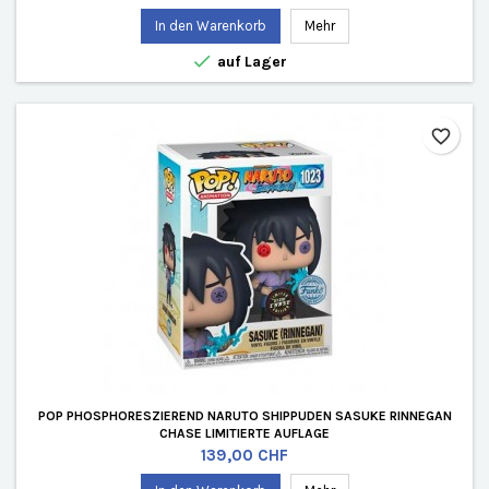
In den Warenkorb
Mehr

auf Lager
favorite_border
POP PHOSPHORESZIEREND NARUTO SHIPPUDEN SASUKE RINNEGAN
CHASE LIMITIERTE AUFLAGE
Preis
139,00 CHF