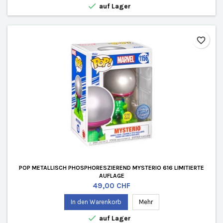

auf Lager
favorite_border
POP METALLISCH PHOSPHORESZIEREND MYSTERIO 616 LIMITIERTE
AUFLAGE
Preis
49,00 CHF
In den Warenkorb
Mehr

auf Lager