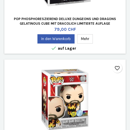
POP PHOSPHORESZIEREND DELUXE DUNGEONS UND DRAGONS
GELATINOUS CUBE MIT DRACOLICH LIMITIERTE AUFLAGE
Preis
79,00 CHF
In den Warenkorb
Mehr

auf Lager
favorite_border