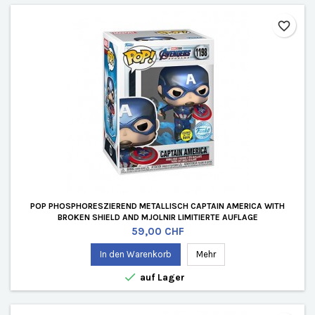
favorite_border
POP PHOSPHORESZIEREND METALLISCH CAPTAIN AMERICA WITH
BROKEN SHIELD AND MJOLNIR LIMITIERTE AUFLAGE
Preis
59,00 CHF
In den Warenkorb
Mehr

auf Lager