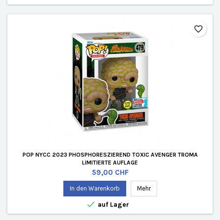
favorite_border
POP NYCC 2023 PHOSPHORESZIEREND TOXIC AVENGER TROMA
LIMITIERTE AUFLAGE
Preis
59,00 CHF
In den Warenkorb
Mehr

auf Lager