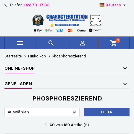

Telefon:
022 731 17 33
Deutsch
×
×
×
×
Auf meine Wunschliste
((modalTitle))
Wunschliste erstellen
Anmelden
add_circle_outline
Create new list
((confirmMessage))
Sie müssen angemeldet sein, um Artikel Ihrer
Name der Wunschliste
Wunschliste hinzufügen zu können.
0



shopping_cart
((cancelText))
((modalDeleteText))
Abbrechen
Anmelden
Startseite
Funko Pop
Phosphoreszierend
Abbrechen
Wunschliste erstellen
ONLINE-SHOP
GENF LADEN
PHOSPHORESZIEREND

Auswählen
FILTER
1 - 60 von 160 Artikel(n)