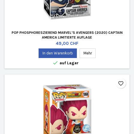
POP PHOSPHORESZIEREND MARVEL’S AVENGERS (2020) CAPTAIN
AMERICA LIMITIERTE AUFLAGE
Preis
49,00 CHF
In den Warenkorb
Mehr

auf Lager
favorite_border