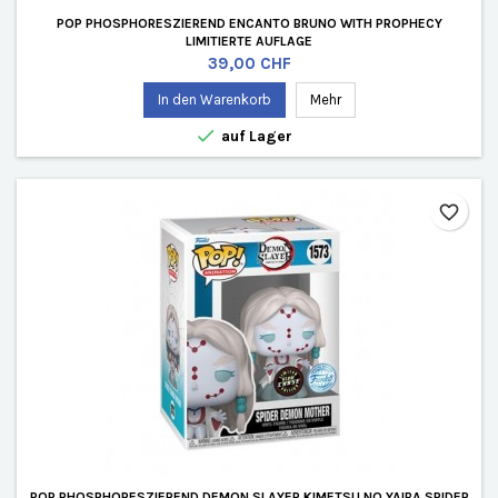
POP PHOSPHORESZIEREND ENCANTO BRUNO WITH PROPHECY
LIMITIERTE AUFLAGE
Preis
39,00 CHF
In den Warenkorb
Mehr

auf Lager
favorite_border
POP PHOSPHORESZIEREND DEMON SLAYER KIMETSU NO YAIBA SPIDER