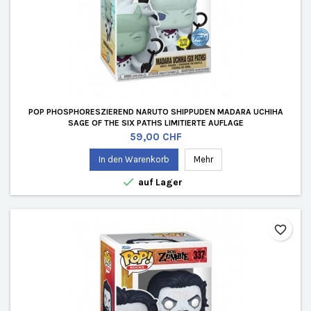
POP PHOSPHORESZIEREND NARUTO SHIPPUDEN MADARA UCHIHA
SAGE OF THE SIX PATHS LIMITIERTE AUFLAGE
Preis
59,00 CHF
In den Warenkorb
Mehr

auf Lager
favorite_border