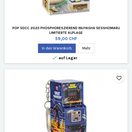
POP SDCC 2023 PHOSPHORESZIEREND INUYASHA SESSHOMARU
LIMITIERTE AUFLAGE
Preis
59,00 CHF
In den Warenkorb
Mehr

auf Lager
favorite_border