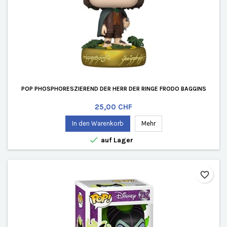
POP PHOSPHORESZIEREND DER HERR DER RINGE FRODO BAGGINS
Preis
25,00 CHF
In den Warenkorb
Mehr

auf Lager
favorite_border