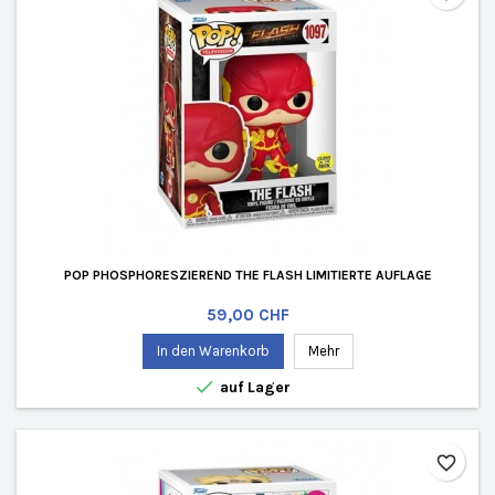
POP PHOSPHORESZIEREND THE FLASH LIMITIERTE AUFLAGE
Preis
59,00 CHF
In den Warenkorb
Mehr

auf Lager
favorite_border