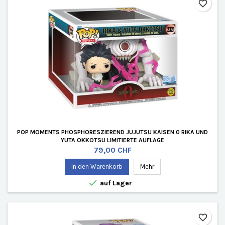
favorite_border
POP MOMENTS PHOSPHORESZIEREND JUJUTSU KAISEN 0 RIKA UND
YUTA OKKOTSU LIMITIERTE AUFLAGE
Preis
79,00 CHF
In den Warenkorb
Mehr

auf Lager
favorite_border