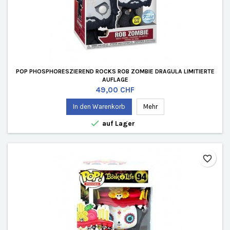
POP PHOSPHORESZIEREND ROCKS ROB ZOMBIE DRAGULA LIMITIERTE
AUFLAGE
Preis
49,00 CHF
In den Warenkorb
Mehr

auf Lager
favorite_border