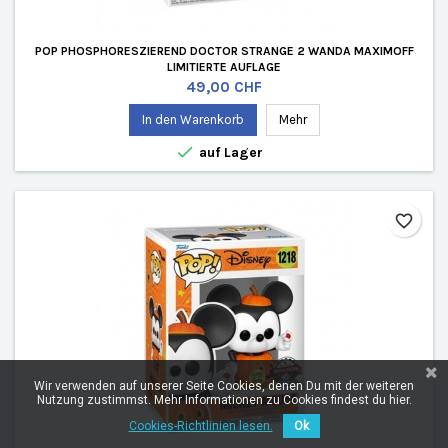
POP PHOSPHORESZIEREND DOCTOR STRANGE 2 WANDA MAXIMOFF
LIMITIERTE AUFLAGE
Preis
49,00 CHF
In den Warenkorb
Mehr

auf Lager
favorite_border
Wir verwenden auf unserer Seite Cookies, denen Du mit der weiteren
Nutzung zustimmst. Mehr Informationen zu Cookies findest du hier.
Cookies-Richtlinien lesen.
Ok