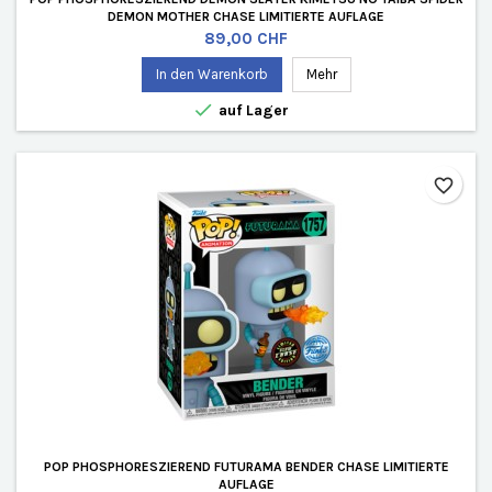
DEMON MOTHER CHASE LIMITIERTE AUFLAGE
Preis
89,00 CHF
In den Warenkorb
Mehr

auf Lager
favorite_border
POP PHOSPHORESZIEREND FUTURAMA BENDER CHASE LIMITIERTE
AUFLAGE