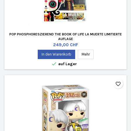
POP PHOSPHORESZIEREND THE BOOK OF LIFE LA MUERTE LIMITIERTE
AUFLAGE
Preis
249,00 CHF
In den Warenkorb
Mehr

auf Lager
favorite_border