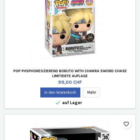
POP PHSPHORESZIEREND BORUTO WITH CHAKRA SWORD CHASE
LIMITIERTE AUFLAGE
Preis
99,00 CHF
In den Warenkorb
Mehr

auf Lager
favorite_border