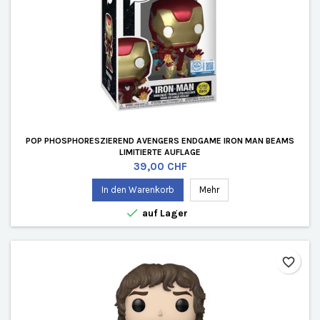
POP PHOSPHORESZIEREND AVENGERS ENDGAME IRON MAN BEAMS
LIMITIERTE AUFLAGE
Preis
39,00 CHF
In den Warenkorb
Mehr

auf Lager
favorite_border