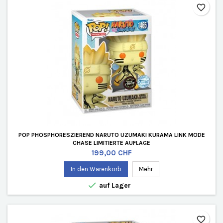
favorite_border
POP PHOSPHORESZIEREND NARUTO UZUMAKI KURAMA LINK MODE
CHASE LIMITIERTE AUFLAGE
Preis
199,00 CHF
In den Warenkorb
Mehr

auf Lager
favorite_border