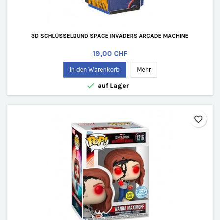
3D SCHLÜSSELBUND SPACE INVADERS ARCADE MACHINE
Preis
19,00 CHF
In den Warenkorb
Mehr

auf Lager
favorite_border