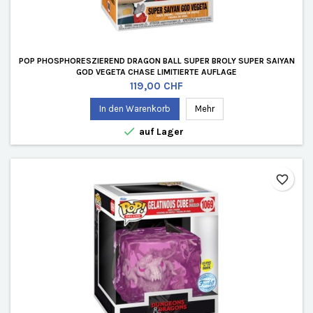
POP PHOSPHORESZIEREND DRAGON BALL SUPER BROLY SUPER SAIYAN
GOD VEGETA CHASE LIMITIERTE AUFLAGE
Preis
119,00 CHF
In den Warenkorb
Mehr

auf Lager
favorite_border