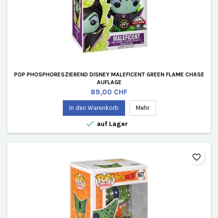
POP PHOSPHORESZIEREND DISNEY MALEFICENT GREEN FLAME CHASE
AUFLAGE
Preis
89,00 CHF
In den Warenkorb
Mehr

auf Lager
favorite_border