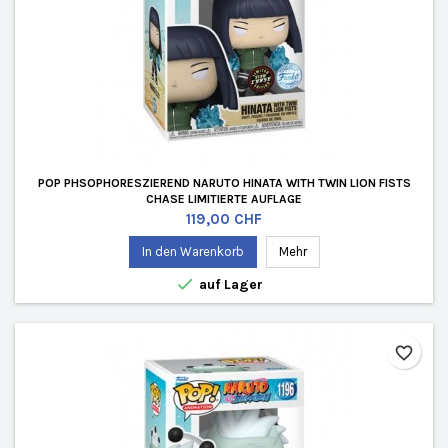
POP PHSOPHORESZIEREND NARUTO HINATA WITH TWIN LION FISTS
CHASE LIMITIERTE AUFLAGE
Preis
119,00 CHF
In den Warenkorb
Mehr

auf Lager
favorite_border