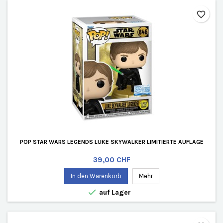
favorite_border
POP STAR WARS LEGENDS LUKE SKYWALKER LIMITIERTE AUFLAGE
Preis
39,00 CHF
In den Warenkorb
Mehr

auf Lager