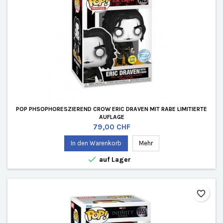
POP PHSOPHORESZIEREND CROW ERIC DRAVEN MIT RABE LIMITIERTE
AUFLAGE
Preis
79,00 CHF
In den Warenkorb
Mehr

auf Lager
favorite_border