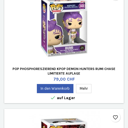
POP PHOSPHORESZIEREND KPOP DEMON HUNTERS RUMI CHASE
LIMITIERTE AUFLAGE
Preis
79,00 CHF
In den Warenkorb
Mehr

auf Lager
favorite_border