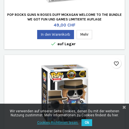
POP ROCKS GUNS N ROSES DUFF MCKAGAN WELCOME TO THE BUNDLE
WE GOT FUN UND GAMES LIMITIERTE AUFLAGE
Preis
49,00 CHF
In den Warenkorb
Mehr

auf Lager
favorite_border
Wir verwenden auf unserer Seite Cookies, denen Du mit der weiteren
Nutzung zustimmst. Mehr Informationen zu Cookies findest du hier.
Cookies-Richtlinien lesen.
Ok