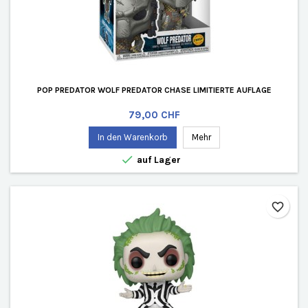
POP PREDATOR WOLF PREDATOR CHASE LIMITIERTE AUFLAGE
Preis
79,00 CHF
In den Warenkorb
Mehr

auf Lager
favorite_border