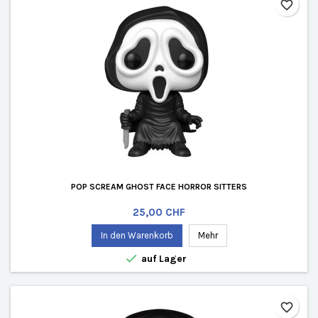
favorite_border
POP SCREAM GHOST FACE HORROR SITTERS
Preis
25,00 CHF
In den Warenkorb
Mehr

auf Lager
favorite_border