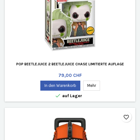
POP BEETLEJUICE 2 BEETLEJUICE CHASE LIMITIERTE AUFLAGE
Preis
79,00 CHF
In den Warenkorb
Mehr

auf Lager
favorite_border