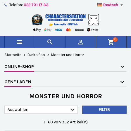

Telefon:
022 731 17 33
Deutsch
×
×
×
×
Auf meine Wunschliste
((modalTitle))
Wunschliste erstellen
Anmelden
add_circle_outline
Create new list
((confirmMessage))
Sie müssen angemeldet sein, um Artikel Ihrer
Name der Wunschliste
Wunschliste hinzufügen zu können.
0



shopping_cart
((cancelText))
((modalDeleteText))
Abbrechen
Anmelden
Startseite
Funko Pop
Monster und Horror
Abbrechen
Wunschliste erstellen
ONLINE-SHOP
GENF LADEN
MONSTER UND HORROR

Auswählen
FILTER
1 - 60 von 352 Artikel(n)