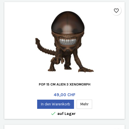
favorite_border
POP 15 CM ALIEN 3 XENOMORPH
Preis
49,00 CHF
In den Warenkorb
Mehr

auf Lager