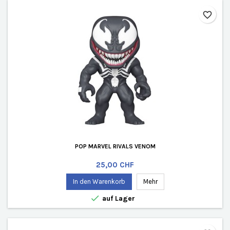
favorite_border
POP MARVEL RIVALS VENOM
Preis
25,00 CHF
In den Warenkorb
Mehr

auf Lager