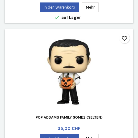
In den Warenkorb
Mehr

auf Lager
favorite_border
POP ADDAMS FAMILY GOMEZ (SELTEN)
Preis
35,00 CHF