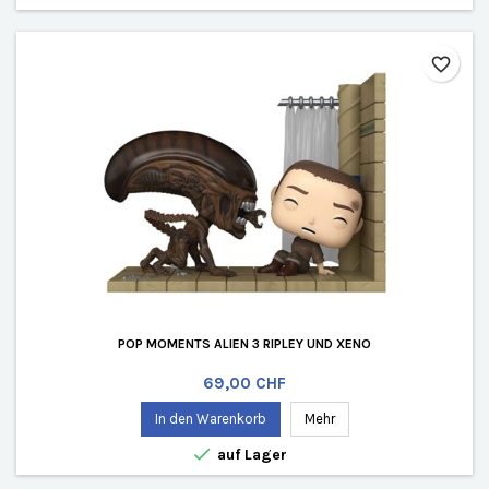
favorite_border
POP MOMENTS ALIEN 3 RIPLEY UND XENO
Preis
69,00 CHF
In den Warenkorb
Mehr

auf Lager