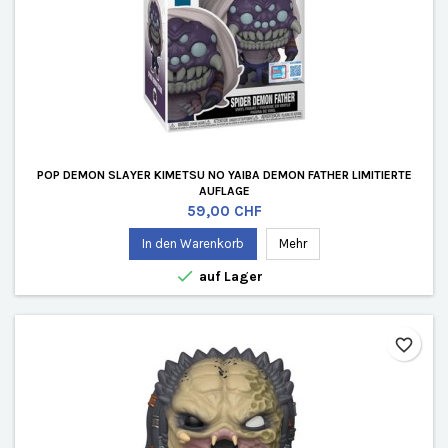
POP DEMON SLAYER KIMETSU NO YAIBA DEMON FATHER LIMITIERTE
AUFLAGE
Preis
59,00 CHF
In den Warenkorb
Mehr

auf Lager
favorite_border