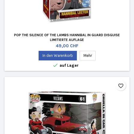
POP THE SILENCE OF THE LAMBS HANNIBAL IN GUARD DISGUISE
LIMITIERTE AUFLAGE
Preis
49,00 CHF
In den Warenkorb
Mehr

auf Lager
favorite_border