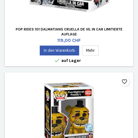
POP RIDES 101 DALMATIANS CRUELLA DE VIL IN CAR LIMITIERTE
AUFLAGE
Preis
119,00 CHF
In den Warenkorb
Mehr

auf Lager
favorite_border