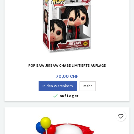
POP SAW JIGSAW CHASE LIMITIERTE AUFLAGE
Preis
79,00 CHF
In den Warenkorb
Mehr

auf Lager
favorite_border