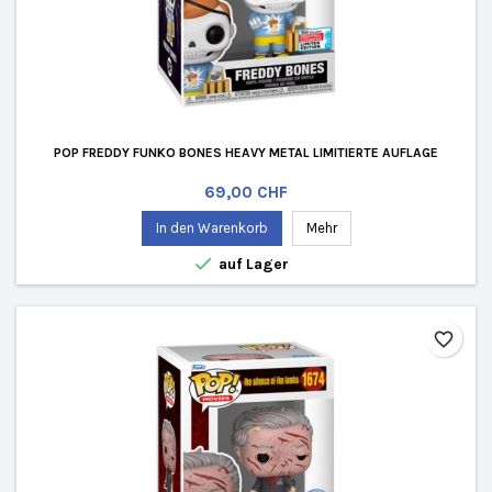
POP FREDDY FUNKO BONES HEAVY METAL LIMITIERTE AUFLAGE
Preis
69,00 CHF
In den Warenkorb
Mehr

auf Lager
favorite_border