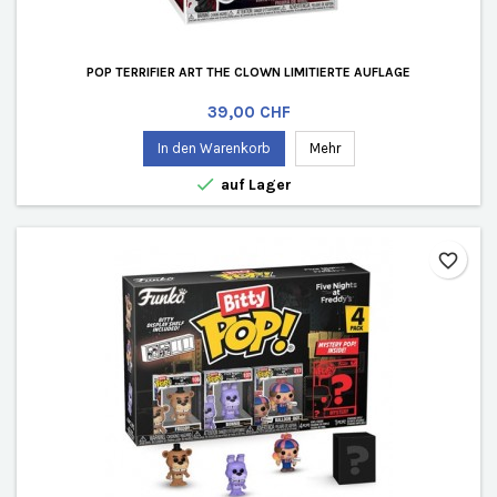
POP TERRIFIER ART THE CLOWN LIMITIERTE AUFLAGE
Preis
39,00 CHF
In den Warenkorb
Mehr

auf Lager
favorite_border