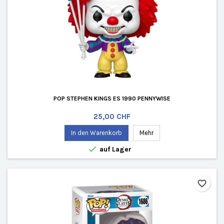
POP STEPHEN KINGS ES 1990 PENNYWISE
Preis
25,00 CHF
In den Warenkorb
Mehr

auf Lager
favorite_border