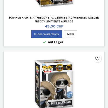
POP FIVE NIGHTS AT FREDDY'S 10. GEBURTSTAG WITHERED GOLDEN
FREDDY LIMITIERTE AUFLAGE
Preis
49,00 CHF
In den Warenkorb
Mehr

auf Lager
favorite_border