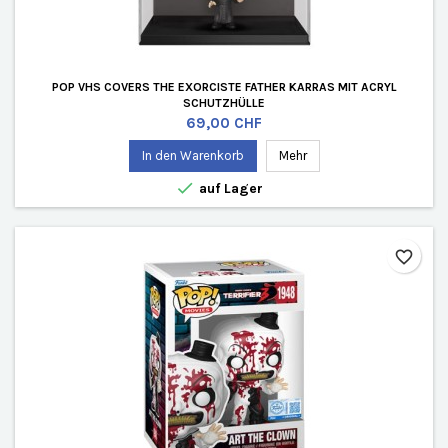
POP VHS COVERS THE EXORCISTE FATHER KARRAS MIT ACRYL
SCHUTZHÜLLE
Preis
69,00 CHF
In den Warenkorb
Mehr

auf Lager
favorite_border