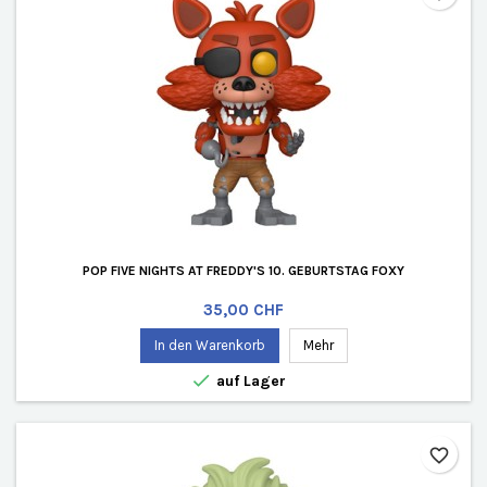
POP FIVE NIGHTS AT FREDDY'S 10. GEBURTSTAG FOXY
Preis
35,00 CHF
In den Warenkorb
Mehr

auf Lager
favorite_border