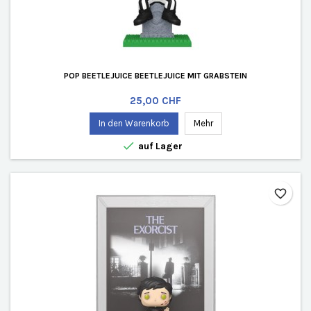
POP BEETLEJUICE BEETLEJUICE MIT GRABSTEIN
Preis
25,00 CHF
In den Warenkorb
Mehr

auf Lager
favorite_border