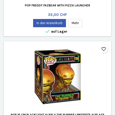
POP FREDDY FAZBEAR WITH PIZZA LAUNCHER
Preis
35,00 CHF
In den Warenkorb
Mehr

auf Lager
favorite_border
POP 15 CM BLACKLIGHT ALIEN 3 THE RUNNER LIMITIERTE AUFLAGE