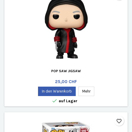
POP SAW JIGSAW
Preis
25,00 CHF
In den Warenkorb
Mehr

auf Lager
favorite_border