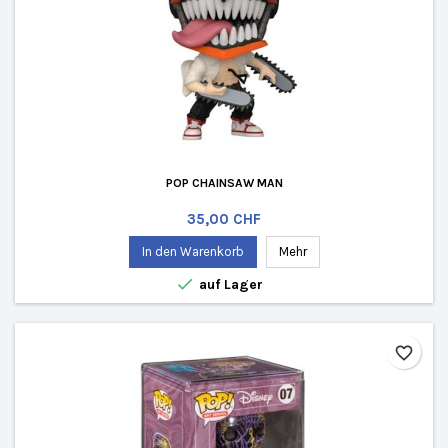
POP CHAINSAW MAN
Preis
35,00 CHF
In den Warenkorb
Mehr

auf Lager
favorite_border