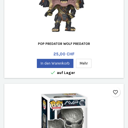
POP PREDATOR WOLF PREDATOR
Preis
25,00 CHF
In den Warenkorb
Mehr

auf Lager
favorite_border