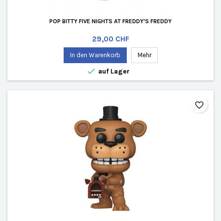
POP BITTY FIVE NIGHTS AT FREDDY'S FREDDY
Preis
29,00 CHF
In den Warenkorb
Mehr

auf Lager
favorite_border