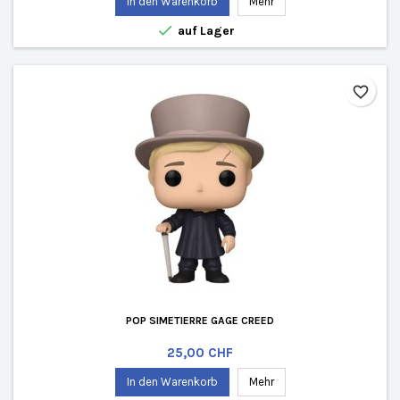
In den Warenkorb
Mehr

auf Lager
favorite_border
POP SIMETIERRE GAGE CREED
Preis
25,00 CHF
In den Warenkorb
Mehr