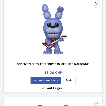
favorite_border
POP FIVE NIGHTS AT FREDDY'S 10. GEBURTSTAG BONNIE
Preis
35,00 CHF
In den Warenkorb
Mehr

auf Lager
favorite_border