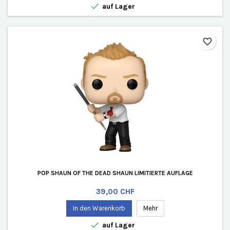

auf Lager
favorite_border
POP SHAUN OF THE DEAD SHAUN LIMITIERTE AUFLAGE
Preis
39,00 CHF
In den Warenkorb
Mehr

auf Lager