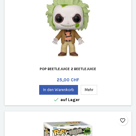
POP BEETLEJUICE 2 BEETLEJUICE
Preis
25,00 CHF
In den Warenkorb
Mehr

auf Lager
favorite_border