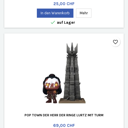
Preis
25,00 CHF
In den Warenkorb
Mehr

auf Lager
favorite_border
POP TOWN DER HERR DER RINGE LURTZ MIT TURM
Preis
69,00 CHF