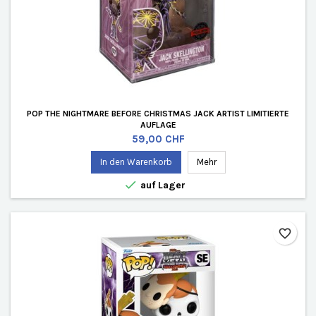
POP THE NIGHTMARE BEFORE CHRISTMAS JACK ARTIST LIMITIERTE
AUFLAGE
Preis
59,00 CHF
In den Warenkorb
Mehr

auf Lager
favorite_border