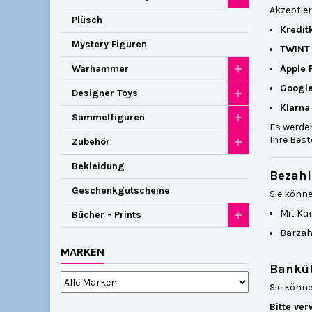
Akzeptie
Plüsch
Kredit
Mystery Figuren
TWINT
Warhammer
Apple 
Google
Designer Toys
Klarna
Sammelfiguren
Es werd
Ihre Best
Zubehör
Bekleidung
Bezahl
Geschenkgutscheine
Sie könne
Mit Ka
Bücher - Prints
Barzah
MARKEN
Bankü
Sie könn
Bitte ve