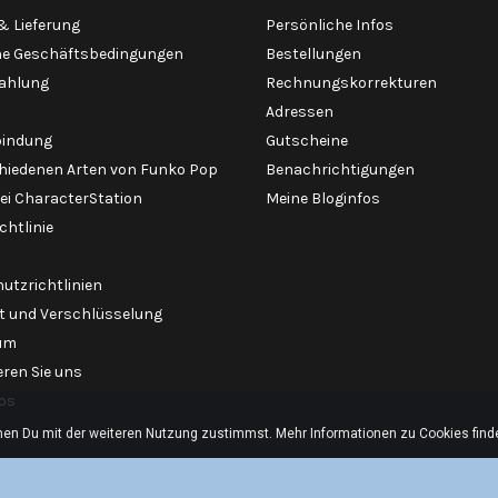
& Lieferung
Persönliche Infos
ne Geschäftsbedingungen
Bestellungen
Zahlung
Rechnungskorrekturen
Adressen
bindung
Gutscheine
chiedenen Arten von Funko Pop
Benachrichtigungen
ei CharacterStation
Meine Bloginfos
chtlinie
utzrichtlinien
it und Verschlüsselung
um
ren Sie uns
ps
nen Du mit der weiteren Nutzung zustimmst. Mehr Informationen zu Cookies finde
© Copyright 2026 CharacterStation.com. All Rights Reserved.