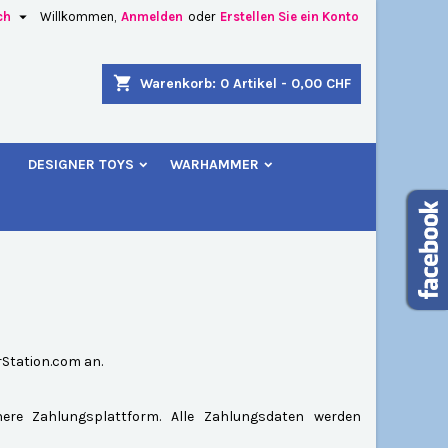

ch
Willkommen,
Anmelden
oder
Erstellen Sie ein Konto
×
×
×
×
shopping_cart
Warenkorb:
0
Artikel - 0,00 CHF
u
DESIGNER TOYS
WARHAMMER
)
n
n
rStation.com an.
here Zahlungsplattform. Alle Zahlungsdaten werden