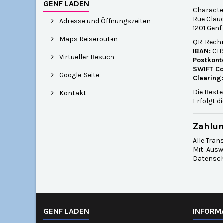
GENF LADEN
Characte
Rue Claud
Adresse und Öffnungszeiten
1201 Genf
Maps Reiserouten
QR-Rechn
IBAN:
CH9
Virtueller Besuch
Postkont
SWIFT Co
Google-Seite
Clearing:
Die Beste
Kontakt
Erfolgt d
Zahlun
Alle Tra
Mit Ausw
Datenschu
GENF LADEN
INFORM