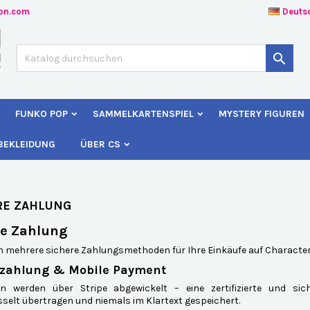
ion.com
Deuts
uf meine Wunschliste
(modalTitle))
unschliste erstellen
nmelden

Create new list
confirmMessage))
e müssen angemeldet sein, um Artikel Ihrer Wunschliste hinzufügen z
me der Wunschliste
nnen.
FUNKO POP
SAMMELKARTENSPIEL
MYSTERY FIGUREN
((cancelText))
((modalDeleteText)
Abbrechen
Anmelde
BEKLEIDUNG
ÜBER CS
Abbrechen
Wunschliste erstelle
RE ZAHLUNG
re Zahlung
en mehrere sichere Zahlungsmethoden für Ihre Einkäufe auf Characte
zahlung & Mobile Payment
n werden über Stripe abgewickelt – eine zertifizierte und sic
selt übertragen und niemals im Klartext gespeichert.