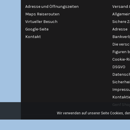
Adresse und Öffnungszeiten
Versand 
Maps Reiserouten
Allgemei
Virtueller Besuch
Sichere 
Google-Seite
Adresse
Kontakt
Bankver
Die vers
Figuren b
Cookie-Ri
DSGVO
Datensch
Sicherhe
Impress
Kontaktie
Genf Sho
Wir verwenden auf unserer Seite Cookies, de