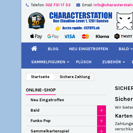
Telefon:
022 731 17 33
Email:
info@characterstat
A
(
W
A
add_circle_outline
((
Si
Na
kö
BLOG
NEU EINGETROFFEN
BALD
SAMMELFIGUREN
PLÜSCH
ZUBEHÖR
Startseite
Sichere Zahlung
SICHE
ONLINE-SHOP
Siche
Neu Eingetroffen
Wir biet
Bald
Karten
Funko Pop
Zahlunge
verschlüs
Sammelkartenspiel