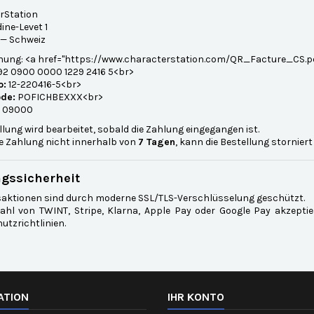
rStation
ine-Levet 1
 — Schweiz
ung: <a href="https://www.characterstation.com/QR_Facture_CS.p
2 0900 0000 1229 2416 5<br>
o:
12-220416-5<br>
de:
POFICHBEXXX<br>
09000
llung wird bearbeitet, sobald die Zahlung eingegangen ist.
ie Zahlung nicht innerhalb von
7 Tagen
, kann die Bestellung storniert
gssicherheit
nsaktionen sind durch moderne SSL/TLS-Verschlüsselung geschützt.
ahl von TWINT, Stripe, Klarna, Apple Pay oder Google Pay akzepti
tzrichtlinien.
ATION
IHR KONTO