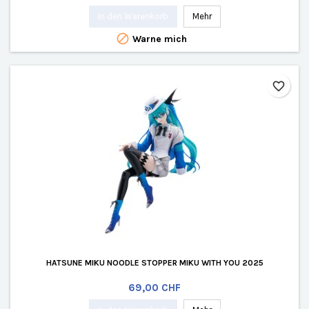
In den Warenkorb
Mehr

Warne mich
favorite_border
HATSUNE MIKU NOODLE STOPPER MIKU WITH YOU 2025
Preis
69,00 CHF