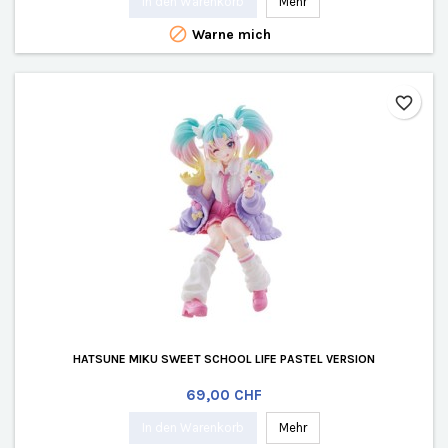
In den Warenkorb
Mehr

Warne mich
favorite_border
HATSUNE MIKU SWEET SCHOOL LIFE PASTEL VERSION
Preis
69,00 CHF
In den Warenkorb
Mehr