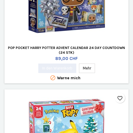
POP POCKET HARRY POTTER ADVENT CALENDAR 24 DAY COUNTDOWN
(24 STK)
Preis
89,00 CHF
In den Warenkorb
Mehr

Warne mich
favorite_border