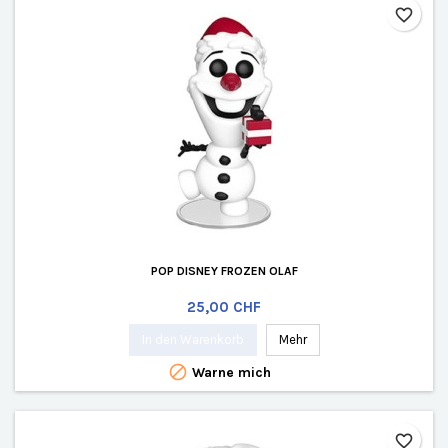
favorite_border
POP DISNEY FROZEN OLAF
Preis
25,00 CHF
In den Warenkorb
Mehr

Warne mich
favorite_border