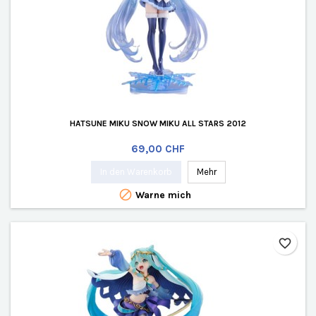
HATSUNE MIKU SNOW MIKU ALL STARS 2012
Preis
69,00 CHF
In den Warenkorb
Mehr

Warne mich
favorite_border