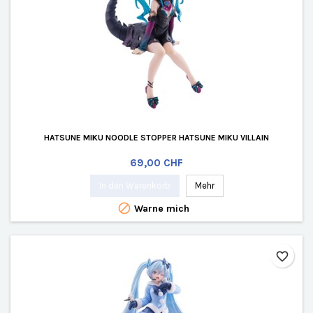
HATSUNE MIKU NOODLE STOPPER HATSUNE MIKU VILLAIN
Preis
69,00 CHF
In den Warenkorb
Mehr

Warne mich
favorite_border