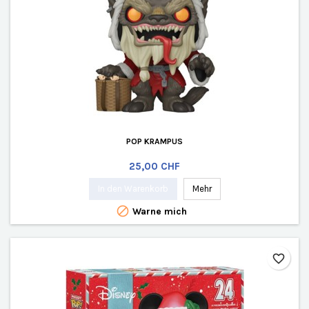
POP KRAMPUS
Preis
25,00 CHF
In den Warenkorb
Mehr

Warne mich
favorite_border