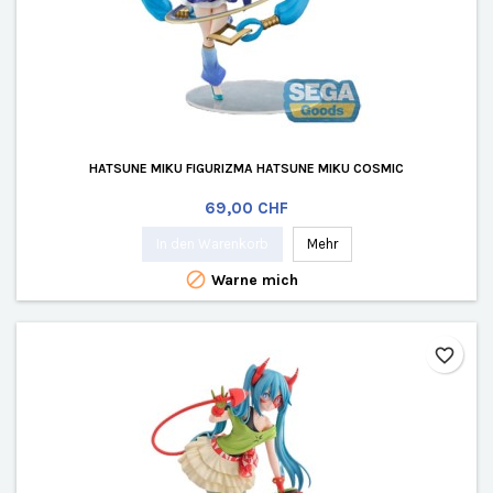
HATSUNE MIKU FIGURIZMA HATSUNE MIKU COSMIC
Preis
69,00 CHF
In den Warenkorb
Mehr

Warne mich
favorite_border