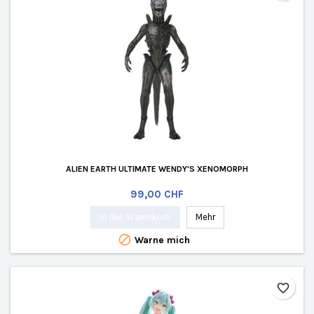
ALIEN EARTH ULTIMATE WENDY'S XENOMORPH
Preis
99,00 CHF
In den Warenkorb
Mehr

Warne mich
favorite_border