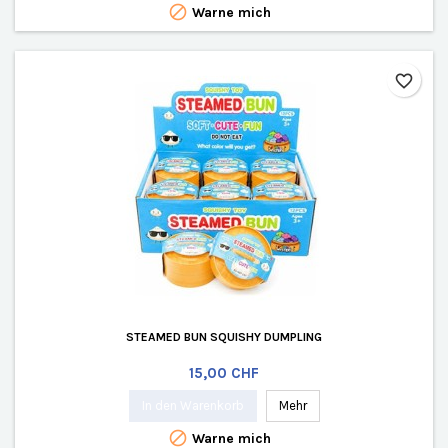

Warne mich
favorite_border
STEAMED BUN SQUISHY DUMPLING
Preis
15,00 CHF
In den Warenkorb
Mehr

Warne mich