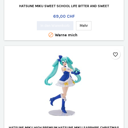
HATSUNE MIKU SWEET SCHOOL LIFE BITTER AND SWEET
Preis
69,00 CHF
In den Warenkorb
Mehr

Warne mich
favorite_border
HATSUNE MIKU HIGH PREMIUM HATSUNE MIKU SAPPHIRE CHRISTMAS