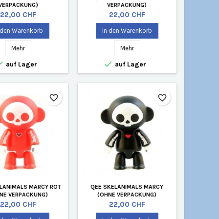
VERPACKUNG)
VERPACKUNG)
Preis
Preis
22,00 CHF
22,00 CHF
 den Warenkorb
In den Warenkorb
Mehr
Mehr


auf Lager
auf Lager
favorite_border
favorite_border
LANIMALS MARCY ROT
QEE SKELANIMALS MARCY
NE VERPACKUNG)
(OHNE VERPACKUNG)
Preis
Preis
22,00 CHF
22,00 CHF