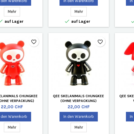
n den Warenkorb
In den Warenkorb
In
Mehr
Mehr


auf Lager
auf Lager
favorite_border
favorite_border
ELANIMALS CHUNGKEE
QEE SKELANIMALS CHUNGKEE
QEE SKE
(OHNE VERPACKUNG)
(OHNE VERPACKUNG)
Preis
Preis
22,00 CHF
22,00 CHF
n den Warenkorb
In den Warenkorb
In
Mehr
Mehr