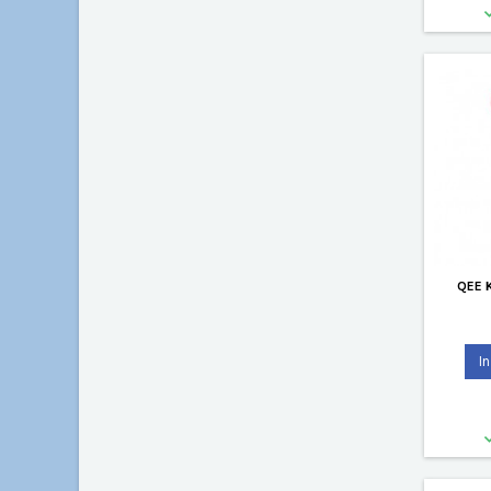
QEE 
I