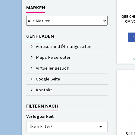
MARKEN
QEE CH
CM V
GENF LADEN
I
Adresse und Öffnungszeiten
Maps Reiserouten
Virtueller Besuch
Google-Seite
Kontakt
FILTERN NACH
Verfügbarkeit

(kein Filter)
QEE 