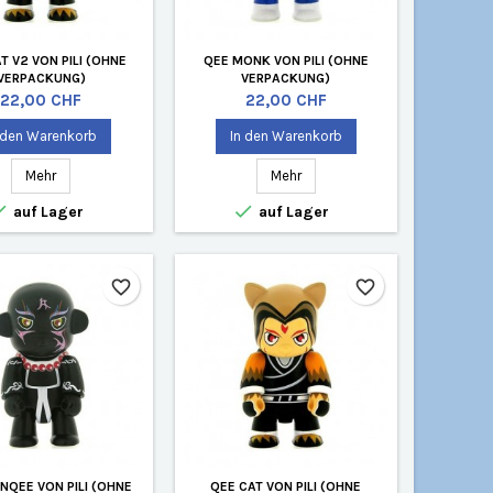
T V2 VON PILI (OHNE
QEE MONK VON PILI (OHNE
VERPACKUNG)
VERPACKUNG)
Preis
Preis
22,00 CHF
22,00 CHF
 den Warenkorb
In den Warenkorb
Mehr
Mehr


auf Lager
auf Lager
favorite_border
favorite_border
NQEE VON PILI (OHNE
QEE CAT VON PILI (OHNE