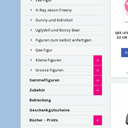
Zee Figur
X-Ray Jason Freeny
Dunny und Kidrobot
Uglydoll und Bossy Bear
QEE LE
22 CM
Figuren zum selbst anfertigen
Qee Figur
I
Kleine Figuren
Grosse Figuren
Sammelfiguren
Zubehör
Bekleidung
Geschenkgutscheine
Bücher - Prints