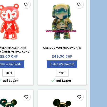
favorite_border
favorite_border
KELANIMALS FRANK
QEE DOG VON MCA EVIL APE
O (OHNE VERPACKUNG)
Preis
Preis
22,00 CHF
249,00 CHF
 den Warenkorb
In den Warenkorb
Mehr
Mehr


auf Lager
auf Lager
favorite_border
favorite_border