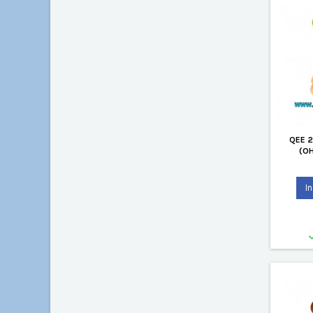
QEE 2
(O
I