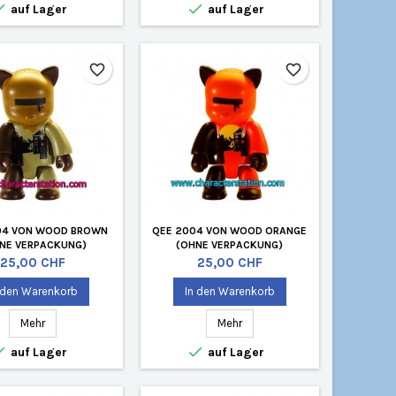


auf Lager
auf Lager
favorite_border
favorite_border
04 VON WOOD BROWN
QEE 2004 VON WOOD ORANGE
NE VERPACKUNG)
(OHNE VERPACKUNG)
Preis
Preis
25,00 CHF
25,00 CHF
 den Warenkorb
In den Warenkorb
Mehr
Mehr


auf Lager
auf Lager