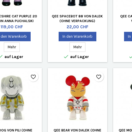
ESHIRE CAT PURPLE 20
QEE SPACEBOT 88 VON DALEK
QEE CA
ON ANNA PUCHALSKI
(OHNE VERPACKUNG)
Preis
Preis
119,00 CHF
22,00 CHF
n den Warenkorb
In den Warenkorb
In
Mehr
Mehr


auf Lager
auf Lager
favorite_border
favorite_border
DOG VON PILI (OHNE
QEE BEAR VON DALEK (OHNE
QEE MO