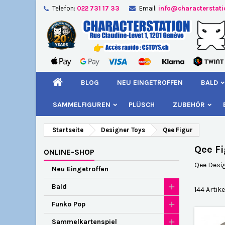
Telefon:
022 731 17 33
Email:
info@characterstat
A
(
W
A
add_circle_outline
((
Si
Na
kö
BLOG
NEU EINGETROFFEN
BALD
SAMMELFIGUREN
PLÜSCH
ZUBEHÖR
Startseite
Designer Toys
Qee Figur
Qee F
ONLINE-SHOP
Qee Desig
Neu Eingetroffen
Bald
144 Artik
Funko Pop
Sammelkartenspiel