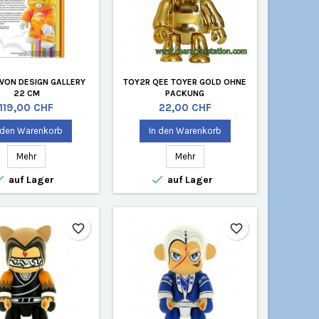
 VON DESIGN GALLERY
TOY2R QEE TOYER GOLD OHNE
22 CM
PACKUNG
Preis
Preis
119,00 CHF
22,00 CHF
 den Warenkorb
In den Warenkorb
Mehr
Mehr


auf Lager
auf Lager
favorite_border
favorite_border