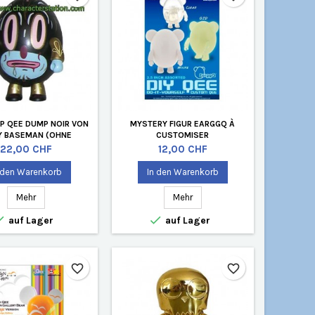
P QEE DUMP NOIR VON
MYSTERY FIGUR EARGGQ À
Y BASEMAN (OHNE
CUSTOMISER
VERPACKUNG)
Preis
Preis
22,00 CHF
12,00 CHF
 den Warenkorb
In den Warenkorb
Mehr
Mehr


auf Lager
auf Lager
favorite_border
favorite_border