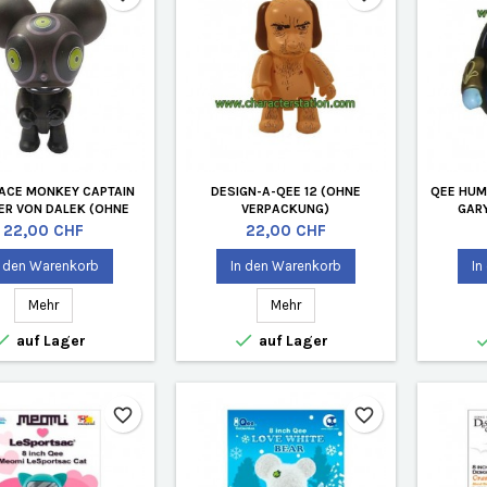
ACE MONKEY CAPTAIN
DESIGN-A-QEE 12 (OHNE
QEE HUM
ER VON DALEK (OHNE
VERPACKUNG)
GAR
VERPACKUNG)
Preis
Preis
22,00 CHF
22,00 CHF
n den Warenkorb
In den Warenkorb
In
Mehr
Mehr


auf Lager
auf Lager
favorite_border
favorite_border