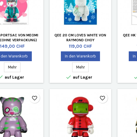
SPORTSAC VON MEOMI
QEE 20 CM LOVES WHITE VON
QEE HK
 (OHNE VERPACKUNG)
RAYMOND CHOY
Preis
Preis
149,00 CHF
119,00 CHF
n den Warenkorb
In den Warenkorb
In
Mehr
Mehr


auf Lager
auf Lager
favorite_border
favorite_border