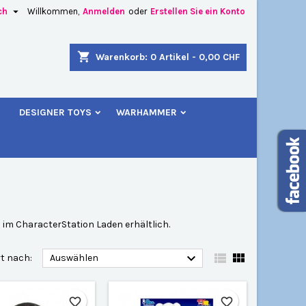

ch
Willkommen,
Anmelden
oder
Erstellen Sie ein Konto
×
×
×
×
shopping_cart
Warenkorb:
0
Artikel - 0,00 CHF
u
DESIGNER TOYS
WARHAMMER
)
n
n
 im CharacterStation Laden erhältlich.



rt nach:
Auswählen
favorite_border
favorite_border