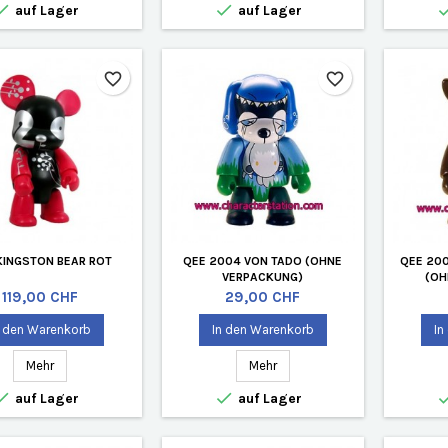


auf Lager
auf Lager
favorite_border
favorite_border
KINGSTON BEAR ROT
QEE 2004 VON TADO (OHNE
QEE 20
VERPACKUNG)
(OH
Preis
Preis
119,00 CHF
29,00 CHF
n den Warenkorb
In den Warenkorb
In
Mehr
Mehr


auf Lager
auf Lager