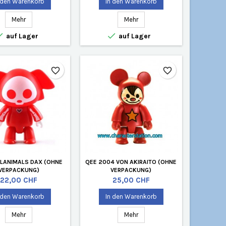
 den Warenkorb
In den Warenkorb
Mehr
Mehr


auf Lager
auf Lager
favorite_border
favorite_border
LANIMALS DAX (OHNE
QEE 2004 VON AKIRAITO (OHNE
VERPACKUNG)
VERPACKUNG)
Preis
Preis
22,00 CHF
25,00 CHF
 den Warenkorb
In den Warenkorb
Mehr
Mehr