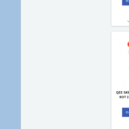
I
QEE SK
ROT 
I