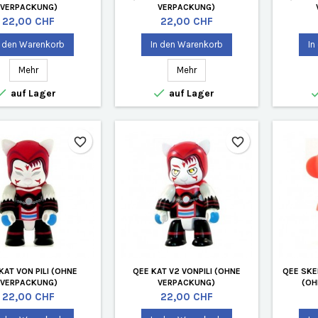
VERPACKUNG)
VERPACKUNG)
Preis
Preis
22,00 CHF
22,00 CHF
n den Warenkorb
In den Warenkorb
In
Mehr
Mehr


auf Lager
auf Lager
favorite_border
favorite_border
KAT VON PILI (OHNE
QEE KAT V2 VONPILI (OHNE
QEE SKE
VERPACKUNG)
VERPACKUNG)
(OH
Preis
Preis
22,00 CHF
22,00 CHF