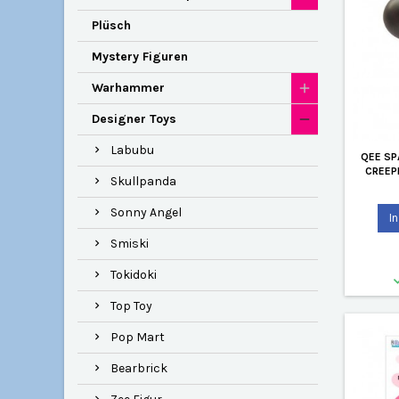
Plüsch
Mystery Figuren
Warhammer
Designer Toys
Labubu
QEE SP
CREEP
Skullpanda
Sonny Angel
I
Smiski
Tokidoki
Top Toy
Pop Mart
Bearbrick