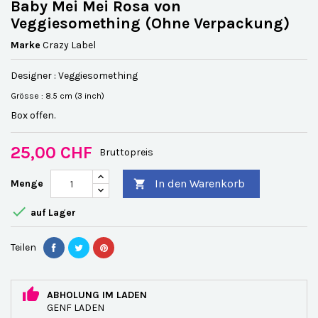
Baby Mei Mei Rosa von
Veggiesomething (Ohne Verpackung)
Marke
Crazy Label
Designer : Veggiesomething
Grösse : 8.5 cm (3 inch)
Box offen.
25,00 CHF
Bruttopreis
In den Warenkorb
Menge


auf Lager
Teilen
ABHOLUNG IM LADEN
GENF LADEN