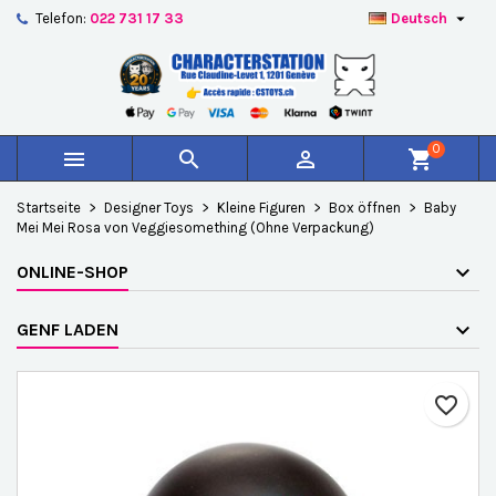

Telefon:
022 731 17 33
Deutsch
×
×
×
Auf meine Wunschliste
Wunschliste erstellen
Anmelden
add_circle_outline
Create new list
Sie müssen angemeldet sein, um Artikel Ihrer
Name der Wunschliste
Wunschliste hinzufügen zu können.
0



shopping_cart
Abbrechen
Anmelden
Startseite
Designer Toys
Kleine Figuren
Box öffnen
Baby
Abbrechen
Wunschliste erstellen
Mei Mei Rosa von Veggiesomething (Ohne Verpackung)
ONLINE-SHOP
GENF LADEN
favorite_border