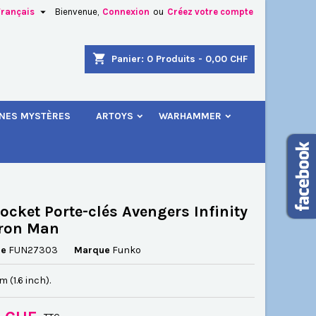

Français
Bienvenue,
Connexion
ou
Créez votre compte
×
×
×
shopping_cart
Panier:
0
Produits - 0,00 CHF
.
INES MYSTÈRES
ARTOYS
WARHAMMER
n
s
ocket Porte-clés Avengers Infinity
Iron Man
ce
FUN27303
Marque
Funko
cm (1.6 inch).