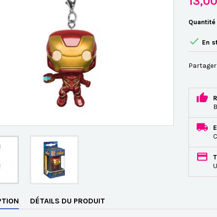
13,0
Quantité

En s
Partager
R
B
E
C
T
U
PTION
DÉTAILS DU PRODUIT