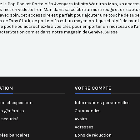
 le Pop Pocket Porte-clés Avengers Infinity War Iron Man, un accesso
s met en vedette Iron Man dans sa célèbre armure rouge et or, capt
avec soin, cet accessoire est parfait pour ajouter une touche de super
ns de Tony Stark, ce porte-clés est un moyen pratique et stylé de mont
e poche ou accrochez-le à vos clés pour emporter un morceau de l'u
cterStation.com et dans notre magasin de Genève, Suisse.
ATION
VOTRE COMPTE
on et expédition
Informations personnelles
ns générales
Commandes
 sécurisé
Avoirs
Adresses
ées bancaires
Bons de réduction