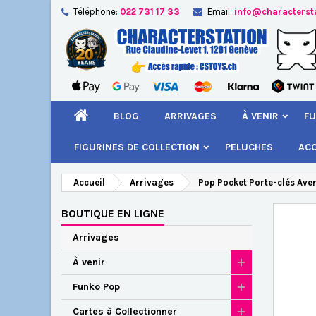
Téléphone:
022 731 17 33
Email:
info@characterst
A
Cr
C
add_circle_outline
Vou
Nom
BLOG
ARRIVAGES
À VENIR
FU
FIGURINES DE COLLECTION
PELUCHES
AC
Accueil
Arrivages
Pop Pocket Porte-clés Aven
BOUTIQUE EN LIGNE
Arrivages
À venir
Funko Pop
Cartes à Collectionner