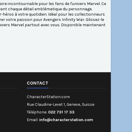
ire incontournable pour les fans de l'univers Marvel. Ce
urant chaque détail emblématique du personnage.
-héros à votre quotidien. Idéal pour les collectionneurs
rer votre passion pour Avengers Infinity War. Glissez-le
nivers Marvel partout avec vous. Disponible maintenant
CONTACT
CharacterStation.com
Rue Claudine-Levet 1, Geneve, Suisse
Téléphone:
022 731 17 33
Email:
info@characterstation.com