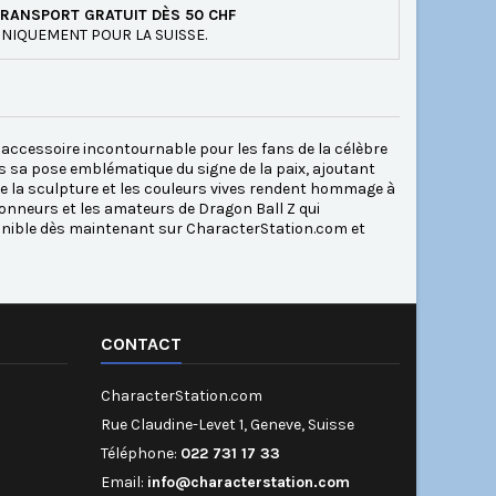
RANSPORT GRATUIT DÈS 50 CHF
NIQUEMENT POUR LA SUISSE.
accessoire incontournable pour les fans de la célèbre
s sa pose emblématique du signe de la paix, ajoutant
de la sculpture et les couleurs vives rendent hommage à
ionneurs et les amateurs de Dragon Ball Z qui
ponible dès maintenant sur CharacterStation.com et
CONTACT
CharacterStation.com
Rue Claudine-Levet 1, Geneve, Suisse
Téléphone:
022 731 17 33
Email:
info@characterstation.com