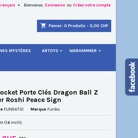

Français
Bienvenue,
Connexion
ou
Créez votre compte
×
×
×
shopping_cart
Panier:
0
Produits - 0,00 CHF
.
INES MYSTÈRES
ARTOYS
WARHAMMER
n
s
ocket Porte Clés Dragon Ball Z
r Roshi Peace Sign
ce
FUN54731
Marque
Funko
cm (1.6 inch).