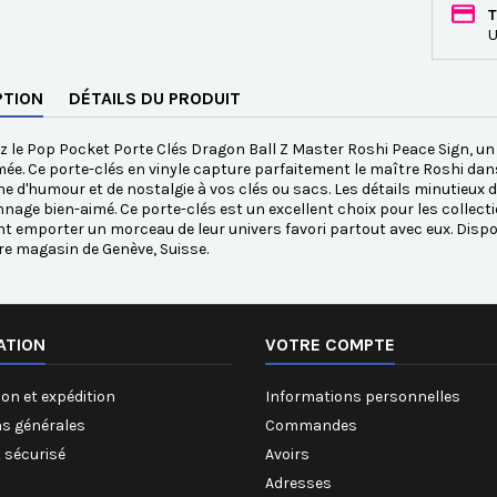
T
U
PTION
DÉTAILS DU PRODUIT
 le Pop Pocket Porte Clés Dragon Ball Z Master Roshi Peace Sign, un 
mée. Ce porte-clés en vinyle capture parfaitement le maître Roshi dan
e d'humour et de nostalgie à vos clés ou sacs. Les détails minutieux 
nage bien-aimé. Ce porte-clés est un excellent choix pour les collect
t emporter un morceau de leur univers favori partout avec eux. Dis
e magasin de Genève, Suisse.
ATION
VOTRE COMPTE
on et expédition
Informations personnelles
ns générales
Commandes
 sécurisé
Avoirs
Adresses