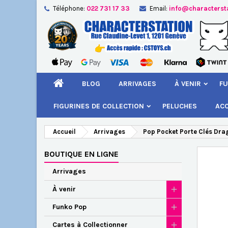
Téléphone:
022 731 17 33
Email:
info@characterst
A
Cr
C
add_circle_outline
Vou
Nom
BLOG
ARRIVAGES
À VENIR
FU
FIGURINES DE COLLECTION
PELUCHES
AC
Accueil
Arrivages
Pop Pocket Porte Clés Dra
BOUTIQUE EN LIGNE
Arrivages
À venir
Funko Pop
Cartes à Collectionner