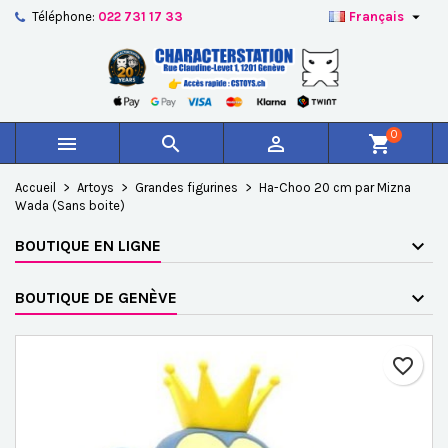

Téléphone:
022 731 17 33
Français
×
×
×
Ajouter à ma liste d'envies
Créer une liste d'envies
Connexion
add_circle_outline
Créer une nouvelle liste
Vous devez être connecté pour ajouter des produits à
Nom de la liste d'envies
votre liste d'envies.
0



shopping_cart
Annuler
Connexion
Accueil
Artoys
Grandes figurines
Ha-Choo 20 cm par Mizna
Annuler
Créer une liste d'envies
Wada (Sans boite)
BOUTIQUE EN LIGNE
BOUTIQUE DE GENÈVE
favorite_border