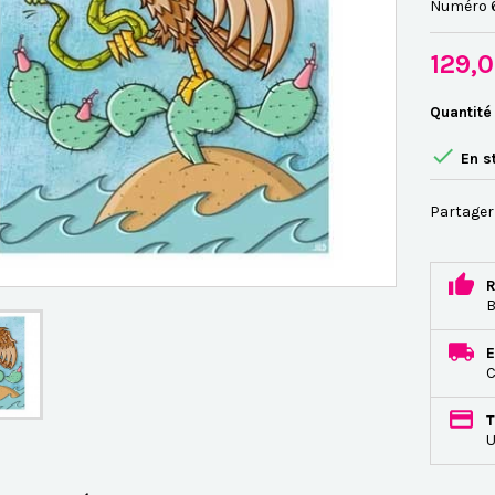
Numéro 6
129,
Quantité

En s
Partager
R
B
E
C
T
U