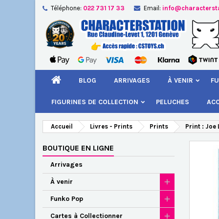
Téléphone:
022 731 17 33
Email:
info@characterst
A
Cr
C
add_circle_outline
Vou
Nom
BLOG
ARRIVAGES
À VENIR
FU
FIGURINES DE COLLECTION
PELUCHES
AC
Accueil
Livres - Prints
Prints
Print : Joe
BOUTIQUE EN LIGNE
Arrivages
À venir
Funko Pop
Cartes à Collectionner