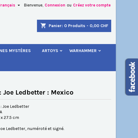

Français
Bienvenue,
Connexion
ou
Créez votre compte
×
×
×
shopping_cart
Panier:
0
Produits - 0,00 CHF
.
INES MYSTÈRES
ARTOYS
WARHAMMER
n
s
 : Joe Ledbetter : Mexico
: Joe Ledbetter
SA
5 x 27.5 cm
Joe Ledbetter, numéroté et signé.