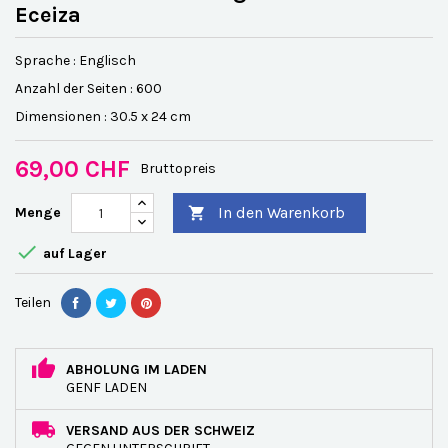
Eceiza
Sprache : Englisch
Anzahl der
Seiten :
600
Dimensionen : 30.5 x 24 cm
69,00 CHF
Bruttopreis
In den Warenkorb
Menge


auf Lager
Teilen
ABHOLUNG IM LADEN
GENF LADEN
VERSAND AUS DER SCHWEIZ